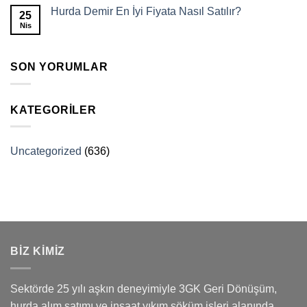
Hurda Demir En İyi Fiyata Nasıl Satılır?
25
Nis
SON YORUMLAR
KATEGORILER
Uncategorized
(636)
BİZ KİMİZ
Sektörde 25 yılı aşkın deneyimiyle 3GK Geri Dönüşüm,
hurda alım satımı ve inşaat yıkım söküm işleri alanında