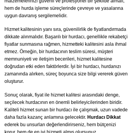
malzemelerinizi güvenli ve profesyonel bir şekilde almalı,
hem de hurda işleme süreçlerinde çevreye ve yasalarına
uygun davranış sergilemelidir.
Hizmet kalitesinin yanı sıra, güvenilirlik de fiyatlandırmada
dikkate alınmalıdır. Başarılı bir hurdacı, genellikle rekabetçi
fiyatlar sunmasına rağmen, hizmetteki kalitesini asla ihmal
etmez. Örneğin, bir hurdacının teslim süresi, müşteri
memnuniyeti ve iletişim becerileri, hizmet kalitesine
doğrudan etki eden faktörlerdir. İyi bir hurdacı, hurdanızı
zamanında alırken, süreç boyunca size bilgi vererek güven
oluşturur.
Sonuç olarak, fiyat ile hizmet kalitesi arasındaki denge,
seçilecek hurdacının en önemli belirleyicilerinden biridir.
Kaliteli hizmet sunan bir hurdacı ile çalışmak, uzun vadede
daha fazla kazanç anlamına gelecektir.
Hurdacı Dikkat
ederek bu unsurları değerlendirirseniz, hem bütçenizi
korur, hem de en iyi hizmeti almış olursunuz.