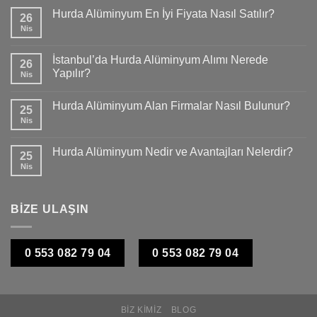
Hurda Alüminyum En İyi Fiyata Nasıl Satılır?
26
Nis
İstanbul’da Hurda Alüminyum Alımı Nerede
26
Yapılır?
Nis
Hurda Alüminyum Alan Firmalar Nasıl Bulunur?
25
Nis
Hurda Alüminyum Nedir ve Avantajları Nelerdir?
25
Nis
BİZE ULAŞIN
0 553 082 79 04
0 553 082 79 04
BIZ KIMIZ
BLOG