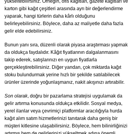
yükseltebilirsiniz. Örneğin, ofis kağıtları, gazete kağıtları ve
karton gibi kağıt çeşitleri arasında ayrı bir değerlendirme
yaparak, hangi türlerin daha kârlı olduğunu
belirleyebilirsiniz. Böylece, daha az maliyetle daha fazla
gelir elde edebilirsiniz.
Bunun yanı sıra, düzenli olarak piyasa araştırması yapmak
da oldukça faydalıdır. Kâğıt fiyatlarının dalgalanmasını
takip ederek, satışlarınızı en uygun fiyatlarla
gerçekleştirebilirsiniz. Diğer yandan, çok miktarda kağıt
stoku bulundurmak yerine hızlı bir şekilde satılabilecek
ürünler üzerinde yoğunlaşmanız, nakit akışınızı artırabilir.
Son olarak
, doğru bir pazarlama stratejisi uygulamak da
gelir artırma konusunda oldukça etkilidir. Sosyal medya,
yerel ilanlar veya çevrimiçi platformlar aracılığıyla hurda
kağıt alım satım hizmetlerinizi tanıtarak daha geniş bir
müşteri kitlesine ulaşabilirsiniz. Böylece, hem bilinirliğinizi
artırmış hem de gelirlerinizi yükseltmek adına önemli