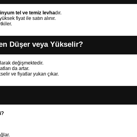
inyum tel ve temiz levha
dır.
sek fiyat ile satın alınır.
kiler.
en Düşer veya Yükselir?
olarak değişmektedir.
ları da artar.
elir ve fiyatlar yukarı çıkar.
i?
ğlar.