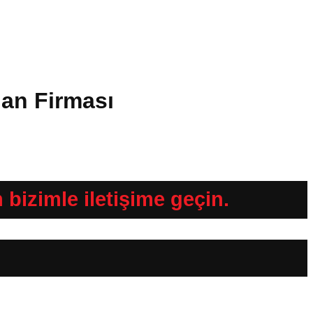
lan Firması
n bizimle iletişime geçin.