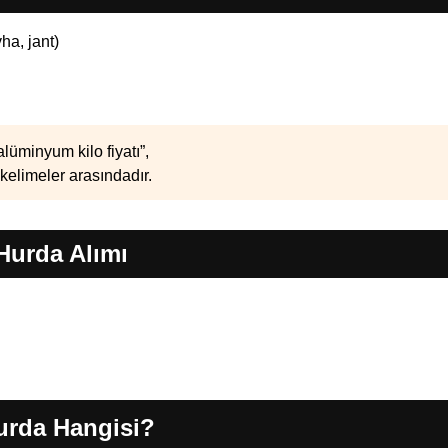
ha, jant)
alüminyum kilo fiyatı”,
elimeler arasındadır.
Hurda Alımı
urda Hangisi?