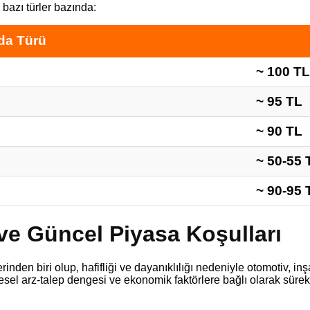
bazı türler bazında:
da Türü
~ 100 TL
~ 95 TL
~ 90 TL
~ 50-55 
~ 90-95 
ve Güncel Piyasa Koşulları
en biri olup, hafifliği ve dayanıklılığı nedeniyle otomotiv, inş
resel arz-talep dengesi ve ekonomik faktörlere bağlı olarak sürek