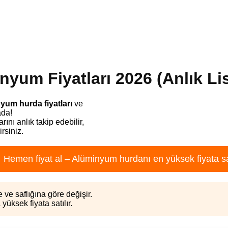
yum Fiyatları 2026 (Anlık Lis
yum hurda fiyatları
ve
ada!
rını anlık takip edebilir,
irsiniz.
 Hemen fiyat al – Alüminyum hurdanı en yüksek fiyata sa
 ve saflığına göre değişir.
ksek fiyata satılır.