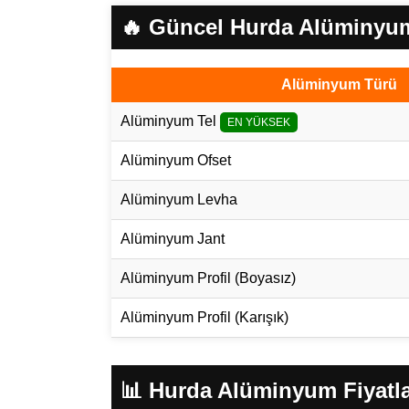
🔥 Güncel Hurda Alüminyum 
Alüminyum Türü
Alüminyum Tel
EN YÜKSEK
Alüminyum Ofset
Alüminyum Levha
Alüminyum Jant
Alüminyum Profil (Boyasız)
Alüminyum Profil (Karışık)
📊 Hurda Alüminyum Fiyatla