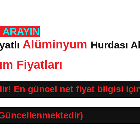
İ ARAYIN
Alüminyum
yatlı
Hurdası A
m Fiyatları
ir! En güncel net fiyat bilgisi içi
(Güncellenmektedir)