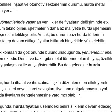
llikle inşaat ve otomotiv sektörlerinin durumu, hurda metal
a yer alır.
yöntemlerinde
yaşanan yenilikler de fiyatların değişiminde etkili
üm teknolojileri, işletmelerin daha az maliyetle hurda işlemesini
mesini tetikleyebilir. Ancak, bu durum bazı hurda türlerinin
an talep devam ettikçe fiyatlar istikrarlı bir şekilde yükselebilir.
irlik konuları da göz önünde bulundurulduğunda,
yenilenebilir ener
mektedir. Demir ve bakır gibi metal türlerine olan ihtiyaç, özelli
aygınlaşması ile artış gösterebilir. Bu da, gelecekte
hurda
ar, hurda ithalat ve ihracatına ilişkin düzenlemeleri etkileyerek
ğişiklikleri veya ticaret savaşları, fiyatların dalgalanmasına yol
ada fiyatların dengelenmesine yardımcı olabilir.
uğunda,
hurda fiyatları
üzerindeki belirsizliklerin devam edeceğ