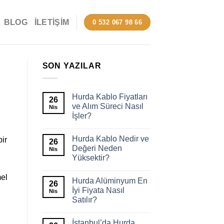
BLOG
İLETIŞIM
0 532 067 98 66
SON YAZILAR
Hurda Kablo Fiyatları
26
ve Alım Süreci Nasıl
Nis
İşler?
Hurda Kablo Nedir ve
ir
26
Değeri Neden
Nis
Yüksektir?
mel
Hurda Alüminyum En
26
İyi Fiyata Nasıl
Nis
Satılır?
İstanbul’da Hurda