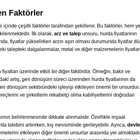
en Faktörler
 içinde çeşitli faktörler tarafından şekillenir. Bu faktörler, hem y
ilenmektedir. İlk olarak,
arz ve talep
unsuru, hurda fiyatlarının
ğında, fiyatlar yükselirken arzın aşırı olması durumunda fiyatlar d
ki talepteki dalgalanmalar, metal ve diğer malzemelerin fiyatlar
 fiyatları üzerinde etkili bir diğer faktördür. Örneğin, bakır ve
ki artış, geri dönüşüm süreci üzerinden hurda fiyatlarının da
eri dönüşüm sektöründeki işleyişi etkileyen önemli bir unsurdur.
reçlerini ve şirketlerin rekabetçi olma kabiliyetlerini doğrudan
rının belirlenmesinde dikkate alınmalıdır. Özellikle inşaat
da talebini artırırken, kış mevsiminde gerileyebilir. Ayrıca,
devle
melerini etkileyen diğer önemli unsurlar arasında yer almaktadır