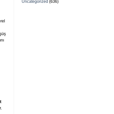
Uncategorized
(636)
erel
üşüş
ını
t
.