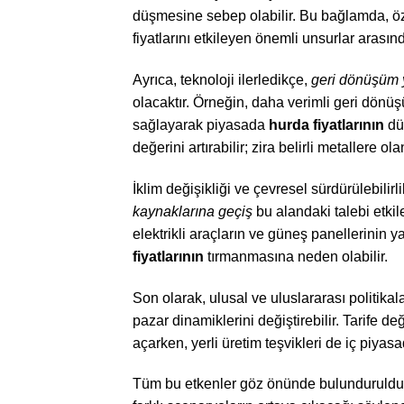
düşmesine sebep olabilir. Bu bağlamda, öze
fiyatlarını etkileyen önemli unsurlar arasınd
Ayrıca, teknoloji ilerledikçe,
geri dönüşüm 
olacaktır. Örneğin, daha verimli geri dönüş
sağlayarak piyasada
hurda fiyatlarının
düş
değerini artırabilir; zira belirli metallere ol
İklim değişikliği ve çevresel sürdürülebil
kaynaklarına geçiş
bu alandaki talebi etkile
elektrikli araçların ve güneş panellerinin y
fiyatlarının
tırmanmasına neden olabilir.
Son olarak, ulusal ve uluslararası politikal
pazar dinamiklerini değiştirebilir. Tarife de
açarken, yerli üretim teşvikleri de iç piyas
Tüm bu etkenler göz önünde bulunduruld