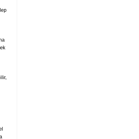
lep
una
rek
lir,
el
a