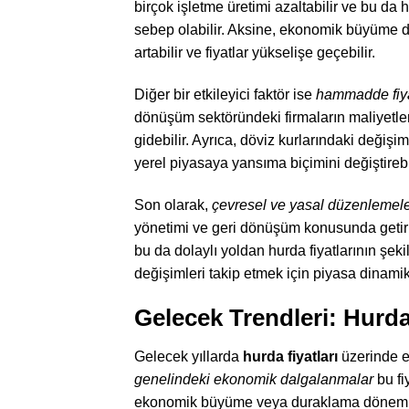
birçok işletme üretimi azaltabilir ve bu da
sebep olabilir. Aksine, ekonomik büyüme dö
artabilir ve fiyatlar yükselişe geçebilir.
Diğer bir etkileyici faktör ise
hammadde fiya
dönüşüm sektöründeki firmaların maliyetlerin
gidebilir. Ayrıca, döviz kurlarındaki değişi
yerel piyasaya yansıma biçimini değiştirebil
Son olarak,
çevresel ve yasal düzenlemel
yönetimi ve geri dönüşüm konusunda getirilen
bu da dolaylı yoldan hurda fiyatlarının şeki
değişimleri takip etmek için piyasa dinamikl
Gelecek Trendleri: Hurda
Gelecek yıllarda
hurda fiyatları
üzerinde et
genelindeki ekonomik dalgalanmalar
bu fi
ekonomik büyüme veya duraklama dönemleri,