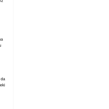
iz
na
u
a da
eki