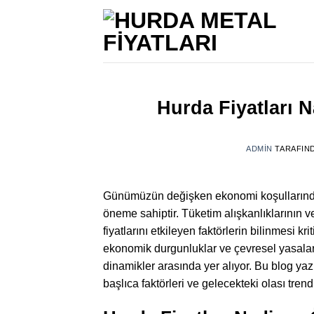
İçeriğe
atla
Hurda Fiyatları N
ADMIN
TARAFIN
Günümüzün değişken ekonomi koşulların
öneme sahiptir. Tüketim alışkanlıklarının v
fiyatlarını etkileyen faktörlerin bilinmesi kr
ekonomik durgunluklar ve çevresel yasaları
dinamikler arasında yer alıyor. Bu blog yazıs
başlıca faktörleri ve gelecekteki olası tren