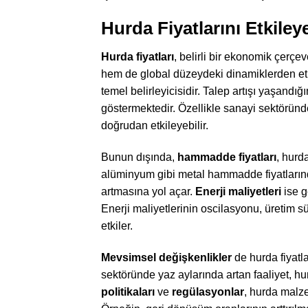
Hurda Fiyatlarını Etkiley
Hurda fiyatları
, belirli bir ekonomik çerçeve
hem de global düzeydeki dinamiklerden etk
temel belirleyicisidir. Talep artışı yaşandı
göstermektedir. Özellikle sanayi sektöründe
doğrudan etkileyebilir.
Bunun dışında,
hammadde fiyatları
, hurda
alüminyum gibi metal hammadde fiyatlarında
artmasına yol açar.
Enerji maliyetleri
ise g
Enerji maliyetlerinin oscilasyonu, üretim sü
etkiler.
Mevsimsel değişkenlikler
de hurda fiyatla
sektöründe yaz aylarında artan faaliyet, hur
politikaları
ve
regülasyonlar
, hurda malze