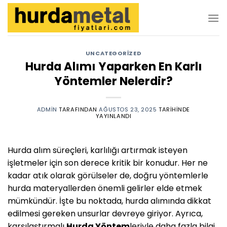
İçeriğe
atla
UNCATEGORIZED
Hurda Alımı Yaparken En Karlı
Yöntemler Nelerdir?
ADMIN
TARAFINDAN
AĞUSTOS 23, 2025
TARIHINDE
YAYINLANDI
Hurda alım süreçleri, karlılığı artırmak isteyen
işletmeler için son derece kritik bir konudur. Her ne
kadar atık olarak görülseler de, doğru yöntemlerle
hurda materyallerden önemli gelirler elde etmek
mümkündür. İşte bu noktada, hurda alımında dikkat
edilmesi gereken unsurlar devreye giriyor. Ayrıca,
karşılaştırmalı
Hurda Yöntem
leriyle daha fazla bilgi