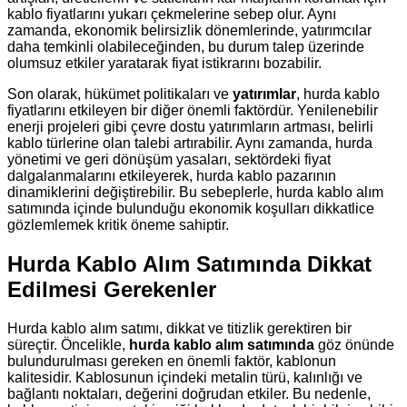
kablo fiyatlarını yukarı çekmelerine sebep olur. Aynı
zamanda, ekonomik belirsizlik dönemlerinde, yatırımcılar
daha temkinli olabileceğinden, bu durum talep üzerinde
olumsuz etkiler yaratarak fiyat istikrarını bozabilir.
Son olarak, hükümet politikaları ve
yatırımlar
, hurda kablo
fiyatlarını etkileyen bir diğer önemli faktördür. Yenilenebilir
enerji projeleri gibi çevre dostu yatırımların artması, belirli
kablo türlerine olan talebi artırabilir. Aynı zamanda, hurda
yönetimi ve geri dönüşüm yasaları, sektördeki fiyat
dalgalanmalarını etkileyerek, hurda kablo pazarının
dinamiklerini değiştirebilir. Bu sebeplerle, hurda kablo alım
satımında içinde bulunduğu ekonomik koşulları dikkatlice
gözlemlemek kritik öneme sahiptir.
Hurda Kablo Alım Satımında Dikkat
Edilmesi Gerekenler
Hurda kablo alım satımı, dikkat ve titizlik gerektiren bir
süreçtir. Öncelikle,
hurda kablo alım satımında
göz önünde
bulundurulması gereken en önemli faktör, kablonun
kalitesidir. Kablosunun içindeki metalin türü, kalınlığı ve
bağlantı noktaları, değerini doğrudan etkiler. Bu nedenle,