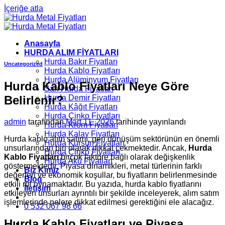
İçeriğe atla
Anasayfa
HURDA ALIM FİYATLARI
Hurda Bakır Fiyatları
Uncategorized
Hurda Kablo Fiyatları
Hurda Alüminyum Fiyatları
Hurda Kablo Fiyatları Neye Göre
Sarı Hurda Fiyatları
Belirlenir?
Hurda Demir Fiyatları
Hurda Kâğıt Fiyatları
Hurda Çinko Fiyatları
admin
tarafından
Mart 11, 2026
tarihinde yayınlandı
Hurda Krom Fiyatları
Hurda Kalay Fiyatları
Hurda kablo alım satımı, geri dönüşüm sektörünün en önemli
Hurda Kurşun Fiyatları
unsurlarından biri olarak dikkat çekmektedir. Ancak,
Hurda
Hurda Çinko Fiyatları
Kablo Fiyatları
birçok faktöre bağlı olarak değişkenlik
Hurda Akü Fiyatları
göstermektedir. Piyasa dinamikleri, metal türlerinin farklı
Biz Kimiz
değerleri ve ekonomik koşullar, bu fiyatların belirlenmesinde
Blog
etkili rol oynamaktadır. Bu yazıda, hurda kablo fiyatlarını
İletişim
etkileyen unsurları ayrıntılı bir şekilde inceleyerek, alım satım
işlemlerinde nelere dikkat edilmesi gerektiğini ele alacağız.
0 532 067 98 66
Hurda Kablo Fiyatları ve Piyasa