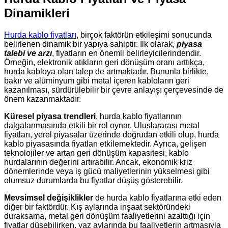
Dinamikleri
Hurda kablo fiyatları
, birçok faktörün etkileşimi sonucunda
belirlenen dinamik bir yapıya sahiptir. İlk olarak,
piyasa
talebi ve arzı
, fiyatların en önemli belirleyicilerindendir.
Örneğin, elektronik atıkların geri dönüşüm oranı arttıkça,
hurda kabloya olan talep de artmaktadır. Bununla birlikte,
bakır ve alüminyum gibi metal içeren kabloların geri
kazanılması, sürdürülebilir bir çevre anlayışı çerçevesinde de
önem kazanmaktadır.
Küresel piyasa trendleri
, hurda kablo fiyatlarının
dalgalanmasında etkili bir rol oynar. Uluslararası metal
fiyatları, yerel piyasalar üzerinde doğrudan etkili olup, hurda
kablo piyasasında fiyatları etkilemektedir. Ayrıca, gelişen
teknolojiler ve artan geri dönüşüm kapasitesi, kablo
hurdalarının değerini artırabilir. Ancak, ekonomik kriz
dönemlerinde veya iş gücü maliyetlerinin yükselmesi gibi
olumsuz durumlarda bu fiyatlar düşüş gösterebilir.
Mevsimsel değişiklikler
de hurda kablo fiyatlarına etki eden
diğer bir faktördür. Kış aylarında inşaat sektöründeki
duraksama, metal geri dönüşüm faaliyetlerini azalttığı için
fiyatlar düşebilirken, yaz aylarında bu faaliyetlerin artmasıyla