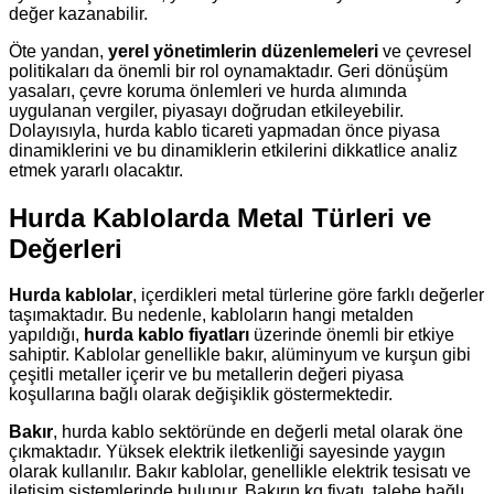
değer kazanabilir.
Öte yandan,
yerel yönetimlerin düzenlemeleri
ve çevresel
politikaları da önemli bir rol oynamaktadır. Geri dönüşüm
yasaları, çevre koruma önlemleri ve hurda alımında
uygulanan vergiler, piyasayı doğrudan etkileyebilir.
Dolayısıyla, hurda kablo ticareti yapmadan önce piyasa
dinamiklerini ve bu dinamiklerin etkilerini dikkatlice analiz
etmek yararlı olacaktır.
Hurda Kablolarda Metal Türleri ve
Değerleri
Hurda kablolar
, içerdikleri metal türlerine göre farklı değerler
taşımaktadır. Bu nedenle, kabloların hangi metalden
yapıldığı,
hurda kablo fiyatları
üzerinde önemli bir etkiye
sahiptir. Kablolar genellikle bakır, alüminyum ve kurşun gibi
çeşitli metaller içerir ve bu metallerin değeri piyasa
koşullarına bağlı olarak değişiklik göstermektedir.
Bakır
, hurda kablo sektöründe en değerli metal olarak öne
çıkmaktadır. Yüksek elektrik iletkenliği sayesinde yaygın
olarak kullanılır. Bakır kablolar, genellikle elektrik tesisatı ve
iletişim sistemlerinde bulunur. Bakırın kg fiyatı, talebe bağlı