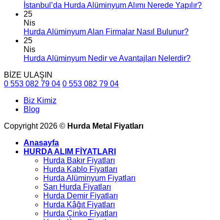
İstanbul’da Hurda Alüminyum Alımı Nerede Yapılır?
25
Nis
Hurda Alüminyum Alan Firmalar Nasıl Bulunur?
25
Nis
Hurda Alüminyum Nedir ve Avantajları Nelerdir?
BİZE ULAŞIN
0 553 082 79 04
0 553 082 79 04
Biz Kimiz
Blog
Copyright 2026 ©
Hurda Metal Fiyatları
Anasayfa
HURDA ALIM FİYATLARI
Hurda Bakır Fiyatları
Hurda Kablo Fiyatları
Hurda Alüminyum Fiyatları
Sarı Hurda Fiyatları
Hurda Demir Fiyatları
Hurda Kâğıt Fiyatları
Hurda Çinko Fiyatları