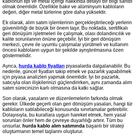
kablonun tipi ve metal içeriği hakkında detaylı bir bilgi sahibi
olmak önemlidir. Özellikle bakır ve alüminyum kabloların
değeri, diğer metal türlerine göre daha yüksektir.
Ek olarak, alım satım işlemlerinin gerçekleştirileceği yerlerin
güvenilirliği de büyük bir önem taşır. Bu noktada, sertifikalı
geri dönüşüm işletmeleri ile çalışmak, olası dolandırıcılık ve
kalite sorunlarının önüne geçebilir. İyi bir geri dönüşüm
merkezi, çevre ile uyumlu çalışmalar yürütmeli ve kullanım
öncesi kabloların uygun bir şekilde ayrıştırılmasına özen
göstermelidir.
Ayrıca,
hurda kablo fiyatları
piyasalarda dalgalanabilir. Bu
nedenle, güncel fiyatları takip etmek ve pazarlık yapabilmek
için piyasa analizleri yapmak önemlidir. İyi bir pazarlık,
satıcıyla olan ilişkilerinizi güçlendirirken, aynı zamanda alım
satım sürecinizin karlı olmasına da katkı sağlar.
Son olarak, yasaların ve düzenlemelerin farkında olmak
gerekir. Ülkede geçerli olan geri dönüşüm yasaları, hangi tür
kabloların satılabileceği konusunda sınırlamalar getirebilir.
Dolayısıyla, bu kurallara uygun hareket etmek, hem yasal
sorunları önler hem de çevreye duyarlılığı artırır. Tüm bu
unsurlar,
hurda kablo alım satımında
başarılı bir strateji
oluşturmanın temel taşlarını oluşturur.