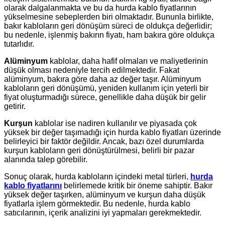
olarak dalgalanmakta ve bu da hurda kablo fiyatlarının
yükselmesine sebeplerden biri olmaktadır. Bununla birlikte,
bakır kabloların geri dönüşüm süreci de oldukça değerlidir;
bu nedenle, işlenmiş bakırın fiyatı, ham bakıra göre oldukça
tutarlıdır.
Alüminyum
kablolar, daha hafif olmaları ve maliyetlerinin
düşük olması nedeniyle tercih edilmektedir. Fakat
alüminyum, bakıra göre daha az değer taşır. Alüminyum
kabloların geri dönüşümü, yeniden kullanım için yeterli bir
fiyat oluşturmadığı sürece, genellikle daha düşük bir gelir
getirir.
Kurşun
kablolar ise nadiren kullanılır ve piyasada çok
yüksek bir değer taşımadığı için hurda kablo fiyatları üzerinde
belirleyici bir faktör değildir. Ancak, bazı özel durumlarda
kurşun kabloların geri dönüştürülmesi, belirli bir pazar
alanında talep görebilir.
Sonuç olarak, hurda kabloların içindeki metal türleri,
hurda
kablo fiyatlarını
belirlemede kritik bir öneme sahiptir. Bakır
yüksek değer taşırken, alüminyum ve kurşun daha düşük
fiyatlarla işlem görmektedir. Bu nedenle, hurda kablo
satıcılarının, içerik analizini iyi yapmaları gerekmektedir.