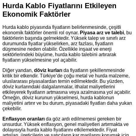
Hurda Kablo Fiyatlarını Etkileyen
Ekonomik Faktörler
Hurda kablo piyasında fiyatların belirlenmesinde, çeşitli
ekonomik faktörler önemli rol oynar.
Piyasa arz ve talebi
, bu
faktörlerin başında gelmektedir. Yüksek talep ve sınırlı arz
durumunda fiyatlar yükselirken, arz fazlası, fiyatların
düşmesine neden olabilir. Özellikle inşaat ve enerji
sektörlerindeki büyüme, hurda kablo talebini artırarak
fiyatların yükselmesine yol açabilir.
Diğer yandan,
döviz kurları
da fiyatların şekillenmesinde
kritik bir etkendir. Türkiye’de çoğu metal ve hurda malzeme,
uluslararası piyasalardan temin edilmektedir. Bu yüzden,
döviz kurlarındaki dalgalanmalar, ithalat maliyetlerini
etkileyerek fiyatların artmasına veya azalmasına yol açabilir.
Örneğin, döviz kurunun yükselmesi, hurda kablonun
maliyetini artırır ve bu durum, piyasadaki fiyatları daha yukarı
çekebilir.
Enflasyon oranları
da göz ardı edilmemesi gereken bir
unsurdur. Yüksek enflasyon, genel maliyetleri artırmakta ve
dolayısıyla hurda kablo fiyatlarını etkilemektedir. Fiyat
artışları, üreticilerin ve satıcıların kar marjlarını korumak için