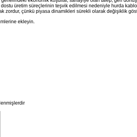
ya genelindeki ekonomik koşullar, sanayiye olan talep, geri dönü
re dostu üretim süreçlerinin teşvik edilmesi nedeniyle hurda kablo
 zordur, çünkü piyasa dinamikleri sürekli olarak değişiklik gös
imlerine ekleyin.
tlenmişlerdir