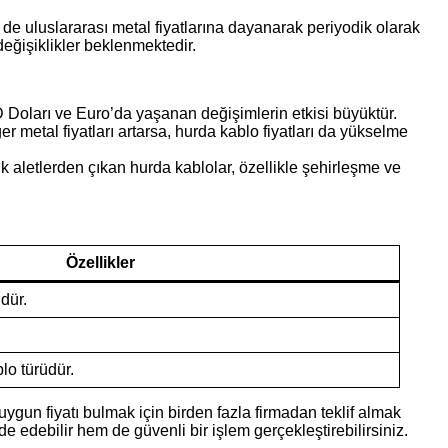
m de uluslararası metal fiyatlarına dayanarak periyodik olarak
eğişiklikler beklenmektedir.
BD Doları ve Euro’da yaşanan değişimlerin etkisi büyüktür.
r metal fiyatları artarsa, hurda kablo fiyatları da yükselme
jik aletlerden çıkan hurda kablolar, özellikle şehirleşme ve
Özellikler
dür.
lo türüdür.
 uygun fiyatı bulmak için birden fazla firmadan teklif almak
lde edebilir hem de güvenli bir işlem gerçekleştirebilirsiniz.