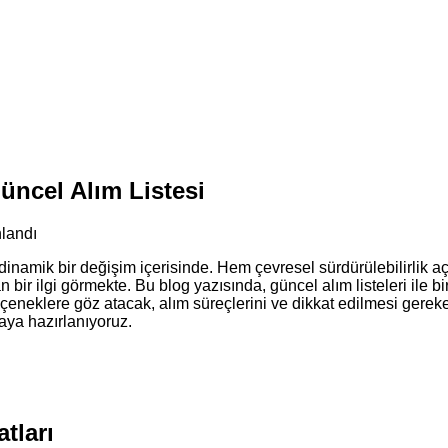
Güncel Alım Listesi
nlandı
a dinamik bir değişim içerisinde. Hem çevresel sürdürülebilirli
 ilgi görmekte. Bu blog yazısında, güncel alım listeleri ile birli
eçeneklere göz atacak, alım süreçlerini ve dikkat edilmesi gere
maya hazırlanıyoruz.
tları