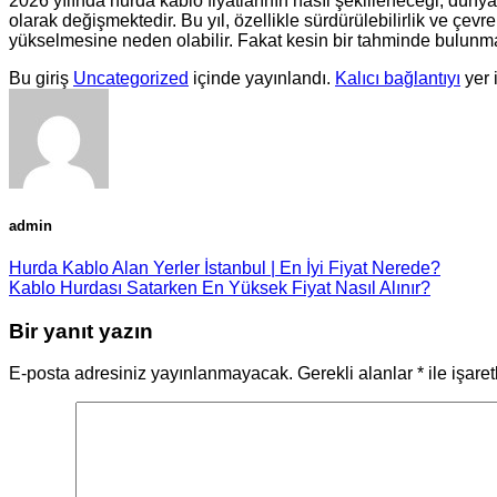
2026 yılında hurda kablo fiyatlarının nasıl şekilleneceği, dün
olarak değişmektedir. Bu yıl, özellikle sürdürülebilirlik ve çev
yükselmesine neden olabilir. Fakat kesin bir tahminde bulunmak
Bu giriş
Uncategorized
içinde yayınlandı.
Kalıcı bağlantıyı
yer 
admin
Hurda Kablo Alan Yerler İstanbul | En İyi Fiyat Nerede?
Kablo Hurdası Satarken En Yüksek Fiyat Nasıl Alınır?
Bir yanıt yazın
E-posta adresiniz yayınlanmayacak.
Gerekli alanlar
*
ile işare