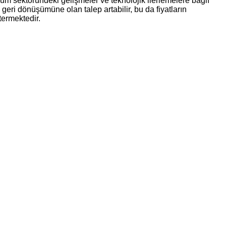
şüm sektöründeki gelişmeler ve teknolojik ilerlemelere bağlı
 geri dönüşümüne olan talep artabilir, bu da fiyatların
termektedir.