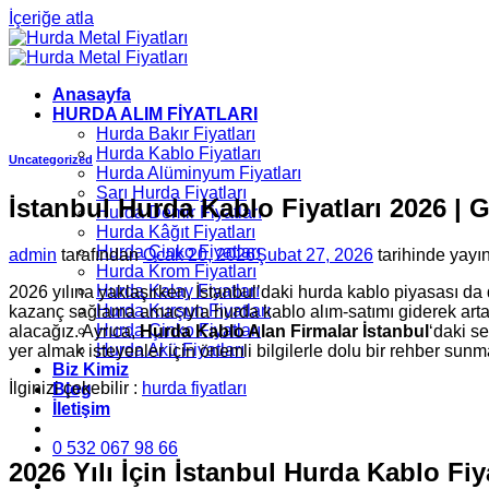
İçeriğe atla
Anasayfa
HURDA ALIM FİYATLARI
Hurda Bakır Fiyatları
Hurda Kablo Fiyatları
Uncategorized
Hurda Alüminyum Fiyatları
Sarı Hurda Fiyatları
İstanbul Hurda Kablo Fiyatları 2026 | 
Hurda Demir Fiyatları
Hurda Kâğıt Fiyatları
Hurda Çinko Fiyatları
admin
tarafından
Ocak 20, 2026
Şubat 27, 2026
tarihinde yayı
Hurda Krom Fiyatları
Hurda Kalay Fiyatları
2026 yılına yaklaşırken, İstanbul’daki hurda kablo piyasası d
Hurda Kurşun Fiyatları
kazanç sağlama amacıyla hurda kablo alım-satımı giderek artan bir
Hurda Çinko Fiyatları
alacağız. Ayrıca,
Hurda Kablo Alan Firmalar İstanbul
‘daki s
Hurda Akü Fiyatları
yer almak isteyenler için önemli bilgilerle dolu bir rehber sun
Biz Kimiz
İlginizi çekebilir :
hurda fiyatları
Blog
İletişim
0 532 067 98 66
2026 Yılı İçin İstanbul Hurda Kablo Fiya