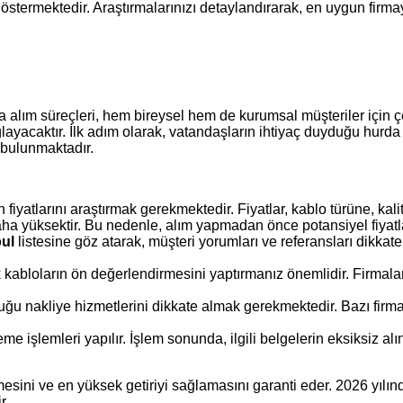
göstermektedir. Araştırmalarınızı detaylandırarak, en uygun firmayı
alım süreçleri, hem bireysel hem de kurumsal müşteriler için çeş
aktır. İlk adım olarak, vatandaşların ihtiyaç duyduğu hurda kab
 bulunmaktadır.
rın fiyatlarını araştırmak gerekmektedir. Fiyatlar, kablo türüne, k
a yüksektir. Bu nedenle, alım yapmadan önce potansiyel fiyatların
bul
listesine göz atarak, müşteri yorumları ve referansları dikkate
k kabloların ön değerlendirmesini yaptırmanız önemlidir. Firmalar
uğu nakliye hizmetlerini dikkate almak gerekmektedir. Bazı firm
e işlemleri yapılır. İşlem sonunda, ilgili belgelerin eksiksiz alın
mesini ve en yüksek getiriyi sağlamasını garanti eder. 2026 yılı
r.