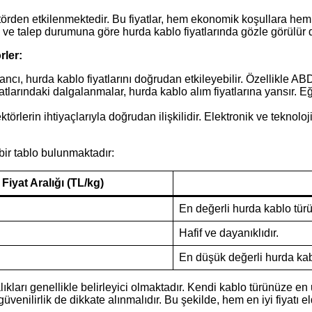
 faktörden etkilenmektedir. Bu fiyatlar, hem ekonomik koşullara he
ve talep durumuna göre hurda kablo fiyatlarında gözle görülür d
rler:
ncı, hurda kablo fiyatlarını doğrudan etkileyebilir. Özellikle A
larındaki dalgalanmalar, hurda kablo alım fiyatlarına yansır. Eğe
örlerin ihtiyaçlarıyla doğrudan ilişkilidir. Elektronik ve teknolo
 bir tablo bulunmaktadır:
Fiyat Aralığı (TL/kg)
En değerli hurda kablo türü
Hafif ve dayanıklıdır.
En düşük değerli hurda kab
lıkları genellikle belirleyici olmaktadır. Kendi kablo türünüze en
üvenilirlik de dikkate alınmalıdır. Bu şekilde, hem en iyi fiyatı e