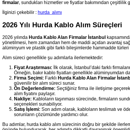
firmalar
, sundukları hizmetler ve fiyatlar bakımından çeşitlilik 
İlginizi çekebilir :
hurda
alımı
2026 Yılı Hurda Kablo Alım Süreçleri
2026 yılında
Hurda Kablo Alan Firmalar İstanbul
kapsamında 
yönetilmesi, hem zamandan hem de maddi açıdan avantaj sağlayac
alüminyum ve plastik gibi farklı bileşimlerde hammadde türleri
Alım süreci genellikle şu adımlarla ilerlemektedir:
Fiyat Araştırması:
İlk olarak, İstanbul’daki farklı firmala
Örneğin, bakır kablo fiyatları genellikle alüminyumdan dah
Firma Seçimi:
Farklı
Hurda Kablo Alan Firmalar İstan
güvenilir bir alım süreci sunar.
Ön Değerlendirme:
Seçtiğiniz firma ile iletişime geçere
alım fiyatını paylaşır.
Nakliye:
Kabloların taşınması sürecinde, firmaların sund
seçenekleri sunabiliyor.
Satış İşlemi:
Son adım olarak, kabloların teslimatı ve ödem
sorunların çözümünde yardımcı olur.
Bu adımlar, hurda kablo alım sürecinin doğru bir şekilde ilerle
önünde bulundurarak, her adımda dikkatli davranmak önemlidi