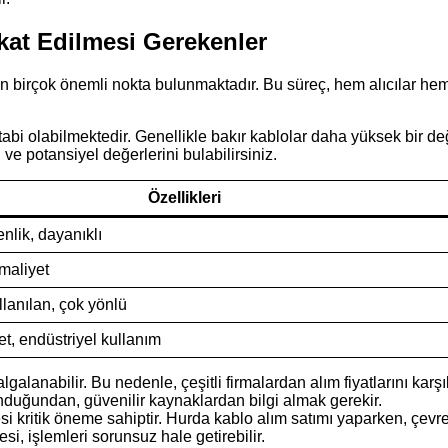
kat Edilmesi Gerekenler
 birçok önemli nokta bulunmaktadır. Bu süreç, hem alıcılar hem de 
ara tabi olabilmektedir. Genellikle bakır kablolar daha yüksek bi
 ve potansiyel değerlerini bulabilirsiniz.
Özellikleri
nlik, dayanıklı
 maliyet
llanılan, çok yönlü
t, endüstriyel kullanım
lgalanabilir. Bu nedenle, çeşitli firmalardan alım fiyatlarını karş
lunduğundan, güvenilir kaynaklardan bilgi almak gerekir.
si kritik öneme sahiptir. Hurda kablo alım satımı yaparken, çev
si, işlemleri sorunsuz hale getirebilir.