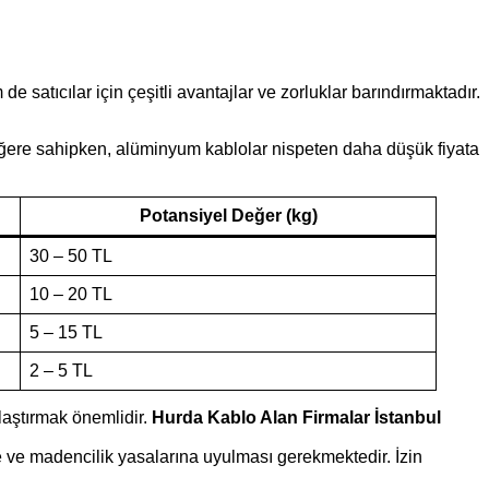
satıcılar için çeşitli avantajlar ve zorluklar barındırmaktadır.
r değere sahipken, alüminyum kablolar nispeten daha düşük fiyata
Potansiyel Değer (kg)
30 – 50 TL
10 – 20 TL
5 – 15 TL
2 – 5 TL
ılaştırmak önemlidir.
Hurda Kablo Alan Firmalar İstanbul
re ve madencilik yasalarına uyulması gerekmektedir. İzin