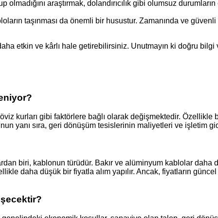
lup olmadığını araştırmak, dolandırıcılık gibi olumsuz durumların
oların taşınması da önemli bir husustur. Zamanında ve güvenli 
aha etkin ve kârlı hale getirebilirsiniz. Unutmayın ki doğru bilg
leniyor?
döviz kurları gibi faktörlere bağlı olarak değişmektedir. Özellikle
un yanı sıra, geri dönüşüm tesislerinin maliyetleri ve işletim gide
dan biri, kablonun türüdür. Bakır ve alüminyum kablolar daha değ
ellikle daha düşük bir fiyatla alım yapılır. Ancak, fiyatların gü
işecektir?