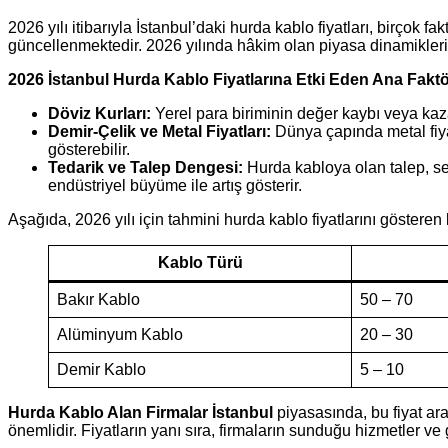
2026 yılı itibarıyla İstanbul’daki hurda kablo fiyatları, birçok
güncellenmektedir. 2026 yılında hâkim olan piyasa dinamikleri 
2026 İstanbul Hurda Kablo Fiyatlarına Etki Eden Ana Faktö
Döviz Kurları:
Yerel para biriminin değer kaybı veya kaza
Demir-Çelik ve Metal Fiyatları:
Dünya çapında metal fiyat
gösterebilir.
Tedarik ve Talep Dengesi:
Hurda kabloya olan talep, sekt
endüstriyel büyüme ile artış gösterir.
Aşağıda, 2026 yılı için tahmini hurda kablo fiyatlarını gösteren
Kablo Türü
Bakır Kablo
50 – 70
Alüminyum Kablo
20 – 30
Demir Kablo
5 – 10
Hurda Kablo Alan Firmalar İstanbul
piyasasında, bu fiyat ara
önemlidir. Fiyatların yanı sıra, firmaların sunduğu hizmetler ve g