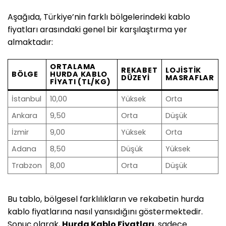
Aşağıda, Türkiye’nin farklı bölgelerindeki kablo
fiyatları arasındaki genel bir karşılaştırma yer
almaktadır:
ORTALAMA
REKABET
LOJISTIK
BÖLGE
HURDA KABLO
DÜZEYI
MASRAFLAR
FIYATI (TL/KG)
İstanbul
10,00
Yüksek
Orta
Ankara
9,50
Orta
Düşük
İzmir
9,00
Yüksek
Orta
Adana
8,50
Düşük
Yüksek
Trabzon
8,00
Orta
Düşük
Bu tablo, bölgesel farklılıkların ve rekabetin hurda
kablo fiyatlarına nasıl yansıdığını göstermektedir.
Sonuç olarak,
Hurda Kablo Fiyatları
, sadece