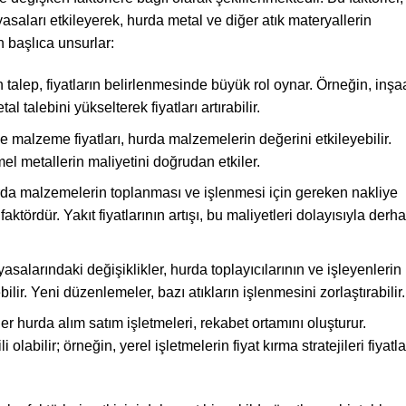
saları etkileyerek, hurda metal ve diğer atık materyallerin
en başlıca unsurlar:
alep, fiyatların belirlenmesinde büyük rol oynar. Örneğin, inşa
l talebini yükselterek fiyatları artırabilir.
 malzeme fiyatları, hurda malzemelerin değerini etkileyebilir.
mel metallerin maliyetini doğrudan etkiler.
a malzemelerin toplanması ve işlenmesi için gereken nakliye
faktördür. Yakıt fiyatlarının artışı, bu maliyetleri dolayısıyla derha
salarındaki değişiklikler, hurda toplayıcılarının ve işleyenlerin
ebilir. Yeni düzenlemeler, bazı atıkların işlenmesini zorlaştırabilir.
 hurda alım satım işletmeleri, rekabet ortamını oluşturur.
olabilir; örneğin, yerel işletmelerin fiyat kırma stratejileri fiyatla