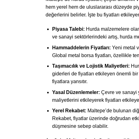
hem yerel hem de uluslararası düzeyde piya
değerlerini belirler. İşte bu fiyatları etkiley
Piyasa Talebi:
Hurda malzemelere olan t
ve sanayi sektörlerindeki artış, hurda meta
Hammaddelerin Fiyatları:
Yeni metal ve
Global metal borsa fiyatları, özellikle te
Taşımacılık ve Lojistik Maliyetleri:
Hurd
giderleri de fiyatları etkileyen önemli bir 
fiyatlara yansıtır.
Yasal Düzenlemeler:
Çevre ve sanayi ya
maliyetlerini etkileyerek fiyatları etkiley
Yerel Rekabet:
Maltepe’de bulunan diğer
Rekabet, fiyatlar üzerinde doğrudan etkili 
düşmesine sebep olabilir.