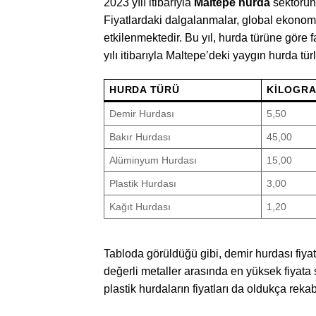
2023 yılı itibarıyla
Maltepe hurda
sektöründ
Fiyatlardaki dalgalanmalar, global ekonomik
etkilenmektedir. Bu yıl, hurda türüne göre f
yılı itibarıyla Maltepe’deki yaygın hurda türl
HURDA TÜRÜ
KILOGRAM
Demir Hurdası
5,50
Bakır Hurdası
45,00
Alüminyum Hurdası
15,00
Plastik Hurdası
3,00
Kağıt Hurdası
1,20
Tabloda görüldüğü gibi, demir hurdası fiyat
değerli metaller arasında en yüksek fiyata
plastik hurdaların fiyatları da oldukça reka