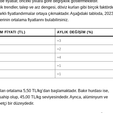
e fiyatlar, önceki yıllara göre değişiklik göstermektedir.
 trendler, talep ve arz dengesi, döviz kurları gibi birçok faktörd
arklı fiyatlandırmalar ortaya çıkmaktadır. Aşağıdaki tabloda, 202
erinin ortalama fiyatlarını bulabilirsiniz.
 FIYATI (TL)
AYLIK DEĞIŞIM (%)
+3
+2
+4
+1
+1
ları ortalama 5,50 TL/kg’dan başlamaktadır. Bakır hurdası ise,
 sahip olup, 45,00 TL/kg seviyesindedir. Ayrıca, alüminyum ve
betçi bir düzeydedir.