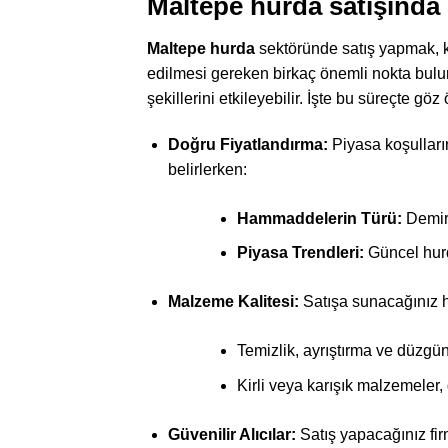
Maltepe hurda satışında 
Maltepe hurda
sektöründe satış yapmak, ka
edilmesi gereken birkaç önemli nokta bulunm
şekillerini etkileyebilir. İşte bu süreçte g
Doğru Fiyatlandırma:
Piyasa koşulların
belirlerken:
Hammaddelerin Türü:
Demir, 
Piyasa Trendleri:
Güncel hurda
Malzeme Kalitesi:
Satışa sunacağınız hu
Temizlik, ayrıştırma ve düzgün
Kirli veya karışık malzemeler, 
Güvenilir Alıcılar:
Satış yapacağınız firm