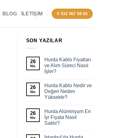
BLOG
İLETIŞIM
0 532 067 98 66
SON YAZILAR
Hurda Kablo Fiyatları
26
ve Alım Süreci Nasıl
Nis
İşler?
Hurda Kablo Nedir ve
26
Değeri Neden
Nis
Yüksektir?
Hurda Alüminyum En
26
İyi Fiyata Nasıl
Nis
Satılır?
İstanbul’da Hurda