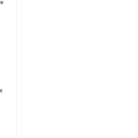
le
ri