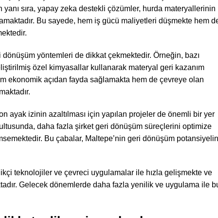
yanı sıra, yapay zeka destekli çözümler, hurda materyallerinin
ağlamaktadır. Bu sayede, hem iş gücü maliyetleri düşmekte hem d
ektedir.
i dönüşüm yöntemleri de dikkat çekmektedir. Örneğin, bazı
geliştirilmiş özel kimyasallar kullanarak materyal geri kazanım
r, hem ekonomik açıdan fayda sağlamakta hem de çevreye olan
maktadır.
on ayak izinin azaltılması için yapılan projeler de önemli bir yer
ğrultusunda, daha fazla şirket geri dönüşüm süreçlerini optimize
semektedir. Bu çabalar, Maltepe’nin geri dönüşüm potansiyelin
kçi teknolojiler ve çevreci uygulamalar ile hızla gelişmekte ve
adır. Gelecek dönemlerde daha fazla yenilik ve uygulama ile b