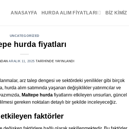
ANASAYFA
HURDA ALIM FİYATLARI
BIZ KIMIZ
UNCATEGORIZED
epe hurda fiyatları
NDAN
ARALIK 11, 2025
TARIHINDE YAYINLANDI
anmalar, arz talep dengesi ve sektördeki yenilikler gibi birçok
yla, hurda alım satımında yaşanan değişiklikler yatırımcılar ve
 yazımızda,
Maltepe hurda
fiyatlarını etkileyen unsurları, güncel
edilmesi gereken noktaları detaylı bir şekilde inceleyeceğiz.
 etkileyen faktörler
ve değişken faktörlere bağlı olarak şekillenmektedir. Bu faktörler,