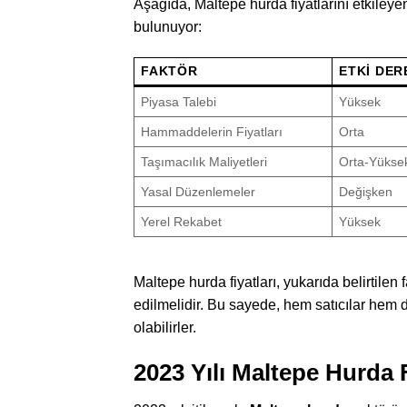
Aşağıda, Maltepe hurda fiyatlarını etkileyen
bulunuyor:
FAKTÖR
ETKI DER
Piyasa Talebi
Yüksek
Hammaddelerin Fiyatları
Orta
Taşımacılık Maliyetleri
Orta-Yükse
Yasal Düzenlemeler
Değişken
Yerel Rekabet
Yüksek
Maltepe hurda fiyatları, yukarıda belirtilen
edilmelidir. Bu sayede, hem satıcılar hem d
olabilirler.
2023 Yılı Maltepe Hurda F