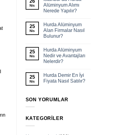
26
Alüminyum Alımı
Nis
Nerede Yapılır?
Hurda Alüminyum
25
at
Alan Firmalar Nasıl
Nis
Bulunur?
Hurda Alüminyum
25
Nedir ve Avantajları
Nis
Nelerdir?
l
Hurda Demir En İyi
25
Fiyata Nasıl Satılır?
Nis
SON YORUMLAR
rın
KATEGORILER