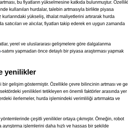
artması, bu fiyatların yükselmesine katkıda bulunmuştur. Özellik
nde kullanılan hurdalar, talebin artmasıyla birlikte piyasa
 kurlarındaki yükseliş, ithalat maliyetlerini artırarak hurda
da satıcıları ve alıcılar, fiyatları takip ederek en uygun zamanda
tlar, yerel ve uluslararası gelişmelere göre dalgalanma
m
-satımı yapmadan önce detaylı bir piyasa araştırması yapmak
 yenilikler
 bir gelişim göstermiştir. Özellikle çevre bilincinin artması ve ge
ektördeki yenilikleri tetikleyen en önemli faktörler arasında yer
erdeki ilerlemeler, hurda işlemindeki verimliliği artırmakta ve
temlerinde çeşitli yenilikler ortaya çıkmıştır. Örneğin, robot
 ayrıştırma işlemlerini daha hızlı ve hassas bir şekilde