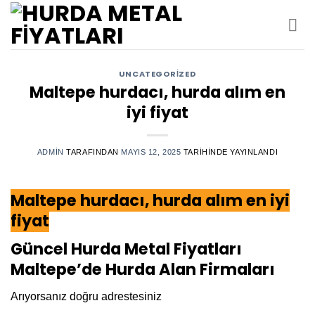
İçeriğe
atla
UNCATEGORIZED
Maltepe hurdacı, hurda alım en
iyi fiyat
ADMIN
TARAFINDAN
MAYIS 12, 2025
TARIHINDE YAYINLANDI
Maltepe hurdacı, hurda alım en iyi
fiyat
Güncel Hurda Metal Fiyatları
Maltepe’de Hurda Alan Firmaları
Arıyorsanız doğru adrestesiniz