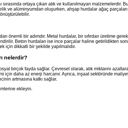
ası sırasında ortaya çıkan atık ve kullanılmayan malzemelerdir. B
elik ve alüminyumdan oluşurken, ahşap hurdalar ağaç parçaları ve
nüştürülebilir.
dan önemli bir adımdır. Metal hurdalar, bir sıfırdan üretime gerek
irilir. Beton hurdaları ise ince parçalar haline getirildikten so
için dikkatli bir şekilde yapılmalıdır.
ı nelerdir?
syal birçok fayda sağlar. Çevresel olarak, atık miktarını azaltar
i için daha az enerji harcanır. Ayrıca, inşaat sektöründe maliye
cinin artmasına katkı sağlar.
imlerine ekleyin.