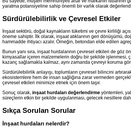
Bu sayede, müşteri memnuniyeti artar ve markanın itibarının gü
yaratma potansiyeline sahip önemli bir varlık olarak değerlendir
Sürdürülebilirlik ve Çevresel Etkiler
İnşaat sektörü, doğal kaynakların tüketimi ve çevre kirliliği aç
öneme sahiptir. İlk olarak, inşaat atıklarının geri dönüşümü, d
hammadde ihtiyacı azalır. Örneğin, betondan elde edilen agregala
Bunun yanı sıra, inşaat hurdalarının çevresel etkileri de göz önün
kimyasallar içeren malzemelerin doğru bir şekilde işlenmesi, 
kazanç sağlamakla kalmaz, aynı zamanda çevreyi koruma görev
Sürdürülebilirlik anlayışı, toplumların çevresel bilincini artırar
ekosistemlere hem de insan sağlığına zarar vermeden gerçekleşt
çevresel etkileri minimize etmek için önem taşır.
Sonuç olarak,
inşaat hurdaları değerlendirme
yöntemleri, yal
süreçlerin etkin bir şekilde uygulanması, gelecek nesillere daha
Sıkça Sorulan Sorular
İnşaat hurdaları nelerdir?