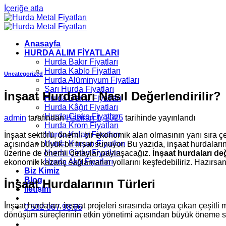
İçeriğe atla
Anasayfa
HURDA ALIM FİYATLARI
Hurda Bakır Fiyatları
Hurda Kablo Fiyatları
Uncategorized
Hurda Alüminyum Fiyatları
Sarı Hurda Fiyatları
İnşaat Hurdaları Nasıl Değerlendirilir?
Hurda Demir Fiyatları
Hurda Kâğıt Fiyatları
Hurda Çinko Fiyatları
admin
tarafından
Haziran 1, 2025
tarihinde yayınlandı
Hurda Krom Fiyatları
Hurda Kalay Fiyatları
İnşaat sektörü, önemli bir ekonomik alan olmasının yanı sıra ç
Hurda Kurşun Fiyatları
açısından büyük bir fırsat sunuyor. Bu yazıda, inşaat hurdaları
Hurda Çinko Fiyatları
üzerine de önemli detaylar paylaşacağız.
İnşaat hurdaları d
Hurda Akü Fiyatları
ekonomik kazanç sağlamanın yollarını keşfedebiliriz. Hazırsa
Biz Kimiz
Blog
İnşaat Hurdalarının Türleri
İletişim
İnşaat hurdaları, inşaat projeleri sırasında ortaya çıkan çeşitl
0 532 067 98 66
dönüşüm süreçlerinin etkin yönetimi açısından büyük öneme sa