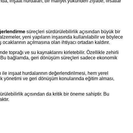
, inşaat hurdaları, bir maliyet yükünden ziyade, fırsatlar
ğerlendirme
süreçleri sürdürülebilirlik açısından büyük bir
lzemeler, yeni yapıların inşasında kullanılabilir ve böylece
 ocaklarının açılmasına olan ihtiyacı ortadan kaldırır.
de toprağı ve su kaynaklarını kirletebilir. Özellikle zehirli
tir. Bu bağlamda, geri dönüşüm süreçleri sadece ekonomik
tim ile inşaat hurdalarının değerlendirilmesi, hem yerel
tık yönetimi ve geri dönüşüm konularında eğitim alması,
ülebilirlik açısından da kritik bir öneme sahiptir. Bu
ktır.