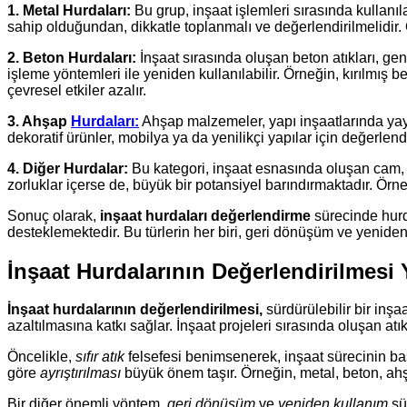
1. Metal Hurdaları:
Bu grup, inşaat işlemleri sırasında kullanı
sahip olduğundan, dikkatle toplanmalı ve değerlendirilmelidir. 
2. Beton Hurdaları:
İnşaat sırasında oluşan beton atıkları, gene
işleme yöntemleri ile yeniden kullanılabilir. Örneğin, kırılmı
çevresel etkiler azalır.
3. Ahşap
Hurdaları:
Ahşap malzemeler, yapı inşaatlarında yayg
dekoratif ürünler, mobilya ya da yenilikçi yapılar için değerlend
4. Diğer Hurdalar:
Bu kategori, inşaat esnasında oluşan cam, p
zorluklar içerse de, büyük bir potansiyel barındırmaktadır. Örn
Sonuç olarak,
inşaat hurdaları değerlendirme
sürecinde hurda
desteklemektedir. Bu türlerin her biri, geri dönüşüm ve yeniden 
İnşaat Hurdalarının Değerlendirilmesi
İnşaat hurdalarının değerlendirilmesi,
sürdürülebilir bir inşa
azaltılmasına katkı sağlar. İnşaat projeleri sırasında oluşan atık
Öncelikle,
sıfır atık
felsefesi benimsenerek, inşaat sürecinin başı
göre
ayrıştırılması
büyük önem taşır. Örneğin, metal, beton, ahş
Bir diğer önemli yöntem,
geri dönüşüm
ve
yeniden kullanım
sür