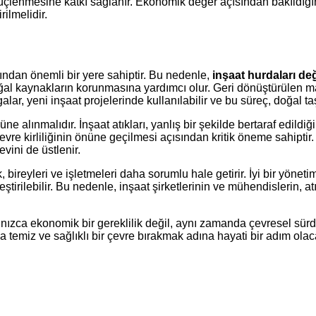
çlenmesine katkı sağlanır. Ekonomik değer açısından bakıldığında
ilmelidir.
ısından önemli bir yere sahiptir. Bu nedenle,
inşaat hurdaları de
oğal kaynakların korunmasına yardımcı olur. Geri dönüştürülen ma
r, yeni inşaat projelerinde kullanılabilir ve bu süreç, doğal taş
e alınmalıdır. İnşaat atıkları, yanlış bir şekilde bertaraf edildiğin
çevre kirliliğinin önüne geçilmesi açısından kritik öneme sahip
ini de üstlenir.
ak, bireyleri ve işletmeleri daha sorumlu hale getirir. İyi bir yöne
irilebilir. Bu nedenle, inşaat şirketlerinin ve mühendislerin, a
nızca ekonomik bir gereklilik değil, aynı zamanda çevresel sürdür
 temiz ve sağlıklı bir çevre bırakmak adına hayati bir adım olaca