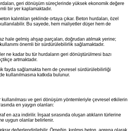
l hurdaları, geri dönüşüm süreçlerinde yüksek ekonomik değere
mli bir yer kaplamaktadır.
eton kalıntıları şeklinde ortaya çıkar. Beton hurdaları, özel
 kullanılabilir. Bu sayede, hem maliyetler düşer hem de
maz hale gelmiş ahşap parçaları, doğrudan atılmak yerine;
 kullanımı önemli bir sürdürülebilirlik sağlamaktadır.
er ne kadar bu tür hurdaların geri dönüştürülmesi bazı
çtikçe artmaktadır.
mik fayda sağlamakta hem de çevresel sürdürülebilirliği
lde kullanılmasına katkıda bulunur.
rar kullanılması ve geri dönüşüm yöntemleriyle çevresel etkilerin
arasında en yaygın olanları:
en aza indirilir. İnşaat sırasında oluşan atıkların türlerine
e uygun olanlar belirlenir.
ekrar değerlendirilebilir. Örneğin, kırılmış beton, agrega olarak