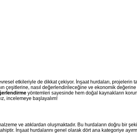
evresel etkileriyle de dikkat çekiyor. İnşaat hurdaları, projele
nın çeşitlerine, nasıl değerlendirileceğine ve ekonomik değerine o
eğerlendirme
yöntemleri sayesinde hem doğal kaynakların koru
nız, incelemeye başlayalım!
i malzeme ve atıklardan oluşmaktadır. Bu hurdaların doğru bir şek
hiptir. İnşaat hurdalarını genel olarak dört ana kategoriye ay