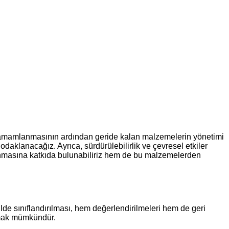
rin tamamlanmasının ardından geride kalan malzemelerin yönetimi
daklanacağız. Ayrıca, sürdürülebilirlik ve çevresel etkiler
nmasına katkıda bulunabiliriz hem de bu malzemelerden
ilde sınıflandırılması, hem değerlendirilmeleri hem de geri
ırmak mümkündür.