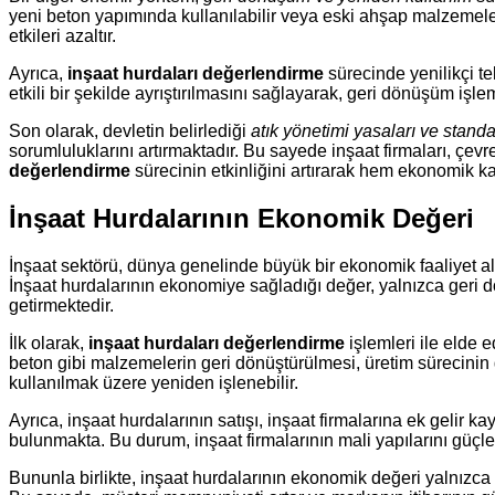
yeni beton yapımında kullanılabilir veya eski ahşap malzemeler
etkileri azaltır.
Ayrıca,
inşaat hurdaları değerlendirme
sürecinde yenilikçi te
etkili bir şekilde ayrıştırılmasını sağlayarak, geri dönüşüm işle
Son olarak, devletin belirlediği
atık yönetimi yasaları ve standar
sorumluluklarını artırmaktadır. Bu sayede inşaat firmaları, çev
değerlendirme
sürecinin etkinliğini artırarak hem ekonomik k
İnşaat Hurdalarının Ekonomik Değeri
İnşaat sektörü, dünya genelinde büyük bir ekonomik faaliyet alan
İnşaat hurdalarının ekonomiye sağladığı değer, yalnızca geri d
getirmektedir.
İlk olarak,
inşaat hurdaları değerlendirme
işlemleri ile elde 
beton gibi malzemelerin geri dönüştürülmesi, üretim sürecinin 
kullanılmak üzere yeniden işlenebilir.
Ayrıca, inşaat hurdalarının satışı, inşaat firmalarına ek gelir 
bulunmakta. Bu durum, inşaat firmalarının mali yapılarını güç
Bununla birlikte, inşaat hurdalarının ekonomik değeri yalnızca do