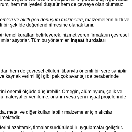
u durum, hem maliyetleri düşürür hem de çevreye olan olumsuz
temleri
ve
akıllı geri dönüşüm makineleri
, malzemelerin hızlı ve
li bir şekilde değerlendirilmesine olanak tanır.
ir temel kuralları belirleyerek, hizmet veren firmaların çevresel
dımlar atıyorlar. Tüm bu yöntemler,
inşaat hurdaları
an hem de çevresel etkileri itibarıyla önemli bir yere sahiptir.
ve kaynak verimliliği gibi pek çok avantajı da beraberinde
erini önemli ölçüde düşürebilir. Örneğin, alüminyum, çelik ve
bu materyaller yenileme, onarım veya yeni inşaat projelerinde
a, metal ve diğer kullanılabilir malzemeler için alıcılar
lmektedir.
ini azaltarak, firmalar sürdürülebilir uygulamalar geliştirir.