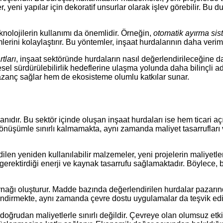
, yeni yapılar için dekoratif unsurlar olarak işlev görebilir. B
knolojilerin kullanımı da önemlidir. Örneğin,
otomatik ayırma sis
mlerini kolaylaştırır. Bu yöntemler, inşaat hurdalarının daha verim
tları
, inşaat sektöründe hurdaların nasıl değerlendirileceğine da
resel sürdürülebilirlik hedeflerine ulaşma yolunda daha bilinçli a
azanç sağlar hem de ekosisteme olumlu katkılar sunar.
ıdır. Bu sektör içinde oluşan inşaat hurdaları ise hem ticari açıd
önüşümle sınırlı kalmamakta, aynı zamanda maliyet tasarrufları 
edilen yeniden kullanılabilir malzemeler, yeni projelerin maliyetl
gerektirdiği enerji ve kaynak tasarrufu sağlamaktadır. Böylece, 
kaynağı oluşturur. Madde bazında değerlendirilen hurdalar pazarınd
lendirmekte, aynı zamanda çevre dostu uygulamalar da teşvik edi
ğrudan maliyetlerle sınırlı değildir. Çevreye olan olumsuz etkiler