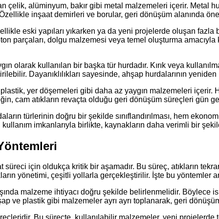
lan çelik, alüminyum, bakır gibi metal malzemeleri içerir. Meta
Özellikle inşaat demirleri ve borular, geri dönüşüm alanında öne
llikle eski yapıları yıkarken ya da yeni projelerde oluşan fazla b
ş beton parçaları, dolgu malzemesi veya temel oluşturma amacıyla
ın olarak kullanılan bir başka tür hurdadır. Kırık veya kullanıl
irilebilir. Dayanıklılıkları sayesinde, ahşap hurdalarının yeniden
lastik, yer döşemeleri gibi daha az yaygın malzemeleri içerir. H
eğin, cam atıkların revaçta olduğu geri dönüşüm süreçleri gün ge
ların türlerinin doğru bir şekilde sınıflandırılması, hem ekono
kullanım imkanlarıyla birlikte, kaynakların daha verimli bir şeki
 Yöntemleri
at süreci için oldukça kritik bir aşamadır. Bu süreç, atıkların tek
ların yönetimi, çeşitli yollarla gerçekleştirilir. İşte bu yöntemler 
nda malzeme ihtiyacı doğru şekilde belirlenmelidir. Böylece israf 
ap ve plastik gibi malzemeler ayrı ayrı toplanarak, geri dönüşüm
eçleridir. Bu süreçte, kullanılabilir malzemeler, yeni projelerde t