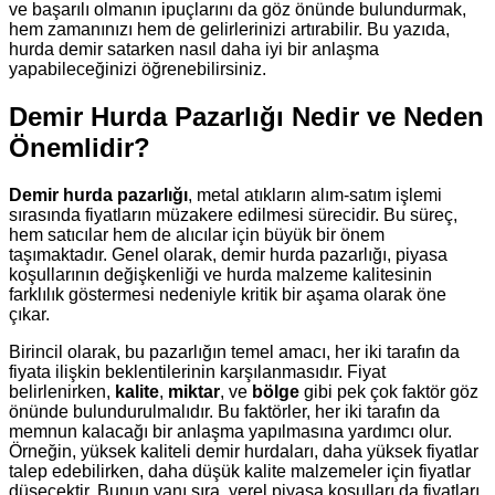
ve başarılı olmanın ipuçlarını da göz önünde bulundurmak,
hem zamanınızı hem de gelirlerinizi artırabilir. Bu yazıda,
hurda demir satarken nasıl daha iyi bir anlaşma
yapabileceğinizi öğrenebilirsiniz.
Demir Hurda Pazarlığı Nedir ve Neden
Önemlidir?
Demir hurda pazarlığı
, metal atıkların alım-satım işlemi
sırasında fiyatların müzakere edilmesi sürecidir. Bu süreç,
hem satıcılar hem de alıcılar için büyük bir önem
taşımaktadır. Genel olarak, demir hurda pazarlığı, piyasa
koşullarının değişkenliği ve hurda malzeme kalitesinin
farklılık göstermesi nedeniyle kritik bir aşama olarak öne
çıkar.
Birincil olarak, bu pazarlığın temel amacı, her iki tarafın da
fiyata ilişkin beklentilerinin karşılanmasıdır. Fiyat
belirlenirken,
kalite
,
miktar
, ve
bölge
gibi pek çok faktör göz
önünde bulundurulmalıdır. Bu faktörler, her iki tarafın da
memnun kalacağı bir anlaşma yapılmasına yardımcı olur.
Örneğin, yüksek kaliteli demir hurdaları, daha yüksek fiyatlar
talep edebilirken, daha düşük kalite malzemeler için fiyatlar
düşecektir. Bunun yanı sıra, yerel piyasa koşulları da fiyatları