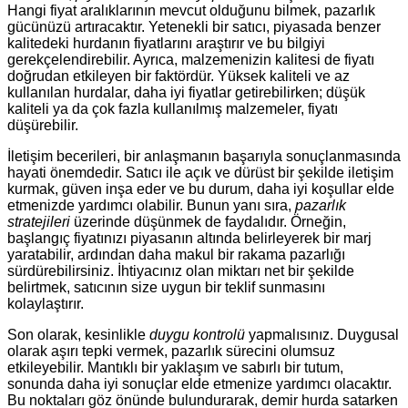
Hangi fiyat aralıklarının mevcut olduğunu bilmek, pazarlık
gücünüzü artıracaktır. Yetenekli bir satıcı, piyasada benzer
kalitedeki hurdanın fiyatlarını araştırır ve bu bilgiyi
gerekçelendirebilir. Ayrıca, malzemenizin kalitesi de fiyatı
doğrudan etkileyen bir faktördür. Yüksek kaliteli ve az
kullanılan hurdalar, daha iyi fiyatlar getirebilirken; düşük
kaliteli ya da çok fazla kullanılmış malzemeler, fiyatı
düşürebilir.
İletişim becerileri, bir anlaşmanın başarıyla sonuçlanmasında
hayati önemdedir. Satıcı ile açık ve dürüst bir şekilde iletişim
kurmak, güven inşa eder ve bu durum, daha iyi koşullar elde
etmenizde yardımcı olabilir. Bunun yanı sıra,
pazarlık
stratejileri
üzerinde düşünmek de faydalıdır. Örneğin,
başlangıç fiyatınızı piyasanın altında belirleyerek bir marj
yaratabilir, ardından daha makul bir rakama pazarlığı
sürdürebilirsiniz. İhtiyacınız olan miktarı net bir şekilde
belirtmek, satıcının size uygun bir teklif sunmasını
kolaylaştırır.
Son olarak, kesinlikle
duygu kontrolü
yapmalısınız. Duygusal
olarak aşırı tepki vermek, pazarlık sürecini olumsuz
etkileyebilir. Mantıklı bir yaklaşım ve sabırlı bir tutum,
sonunda daha iyi sonuçlar elde etmenize yardımcı olacaktır.
Bu noktaları göz önünde bulundurarak, demir hurda satarken