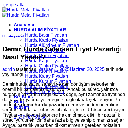
İçeriğe atla
Anasayfa
HURDA ALIM FİYATLARI
Hurda Bakır Fiyatları
Uncategorized
Hurda Kablo Fiyatları
Hurda Alüminyum Fiyatları
Demir Hurda Satarken Fiyat Pazarlığı
Sarı Hurda Fiyatları
Nasıl Yapılır?
Hurda Demir Fiyatları
Hurda Kâğıt Fiyatları
Hurda Çinko Fiyatları
admin
tarafından
Haziran 1, 2025
Haziran 20, 2025
tarihinde
Hurda Krom Fiyatları
yayınlandı
Hurda Kalay Fiyatları
Hurda Kurşun Fiyatları
Demir hurda satışı, sanayi ve geri dönüşüm sektörlerinin
Hurda Çinko Fiyatları
önemli bir parçasını oluşturuyor. Ancak bu süreç, yalnızca
Hurda Akü Fiyatları
hurdanın miktarına bağlı olarak değil, aynı zamanda fiyatında
Biz Kimiz
da pazarlık yapma yeteneğine bağlı olarak şekilleniyor. Bu
Blog
nedenle,
demir hurda pazarlığı
nedir ve neden önemlidir
İletişim
soruları, hurda satıcıları ve alıcıları için kritik bir anlam taşıyor.
Fiyatları etkileyen faktörlere hakim olmak, etkili bir pazarlık
0 532 067 98 66
süreci yürütmek için daha fazla bilgiye sahip olmanızı sağlar.
Ayrıca, pazarlık yaparken dikkat etmeniz gereken noktaları