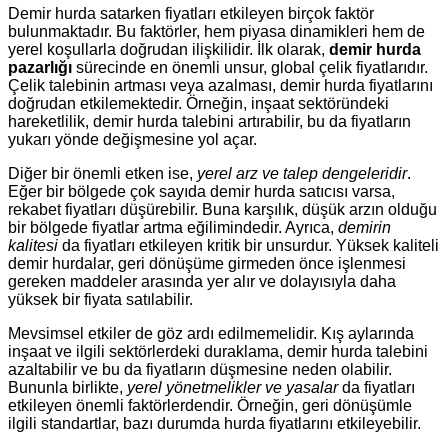
Demir hurda satarken fiyatları etkileyen birçok faktör
bulunmaktadır. Bu faktörler, hem piyasa dinamikleri hem de
yerel koşullarla doğrudan ilişkilidir. İlk olarak,
demir hurda
pazarlığı
sürecinde en önemli unsur, global çelik fiyatlarıdır.
Çelik talebinin artması veya azalması, demir hurda fiyatlarını
doğrudan etkilemektedir. Örneğin, inşaat sektöründeki
hareketlilik, demir hurda talebini artırabilir, bu da fiyatların
yukarı yönde değişmesine yol açar.
Diğer bir önemli etken ise,
yerel arz ve talep dengeleridir
.
Eğer bir bölgede çok sayıda demir hurda satıcısı varsa,
rekabet fiyatları düşürebilir. Buna karşılık, düşük arzın olduğu
bir bölgede fiyatlar artma eğilimindedir. Ayrıca,
demirin
kalitesi
da fiyatları etkileyen kritik bir unsurdur. Yüksek kaliteli
demir hurdalar, geri dönüşüme girmeden önce işlenmesi
gereken maddeler arasında yer alır ve dolayısıyla daha
yüksek bir fiyata satılabilir.
Mevsimsel etkiler de göz ardı edilmemelidir. Kış aylarında
inşaat ve ilgili sektörlerdeki duraklama, demir hurda talebini
azaltabilir ve bu da fiyatların düşmesine neden olabilir.
Bununla birlikte,
yerel yönetmelikler ve yasalar
da fiyatları
etkileyen önemli faktörlerdendir. Örneğin, geri dönüşümle
ilgili standartlar, bazı durumda hurda fiyatlarını etkileyebilir.