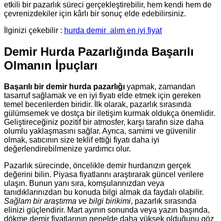
etkili bir pazarlık süreci gerçekleştirebilir, hem kendi hem de
çevrenizdekiler için kârlı bir sonuç elde edebilirsiniz.
İlginizi çekebilir :
hurda demir
alım en iyi fiyat
Demir Hurda Pazarlığında Başarılı
Olmanın İpuçları
Başarılı bir demir hurda pazarlığı
yapmak, zamandan
tasarruf sağlamak ve en iyi fiyatı elde etmek için gereken
temel becerilerden biridir. İlk olarak, pazarlık sırasında
gülümsemek ve dostça bir iletişim kurmak oldukça önemlidir.
Geliştireceğiniz pozitif bir atmosfer, karşı tarafın size daha
olumlu yaklaşmasını sağlar. Ayrıca, samimi ve güvenilir
olmak, satıcının size teklif ettiği fiyatı daha iyi
değerlendirebilmenize yardımcı olur.
Pazarlık sürecinde, öncelikle demir hurdanızın gerçek
değerini bilin. Piyasa fiyatlarını araştırarak güncel verilere
ulaşın. Bunun yanı sıra, komşularınızdan veya
tanıdıklarınızdan bu konuda bilgi almak da faydalı olabilir.
Sağlam bir araştırma ve bilgi birikimi
, pazarlık sırasında
elinizi güçlendirir. Mart ayının sonunda veya yazın başında,
dökme demir fiyatlarının genelde daha yüksek olduğunu göz