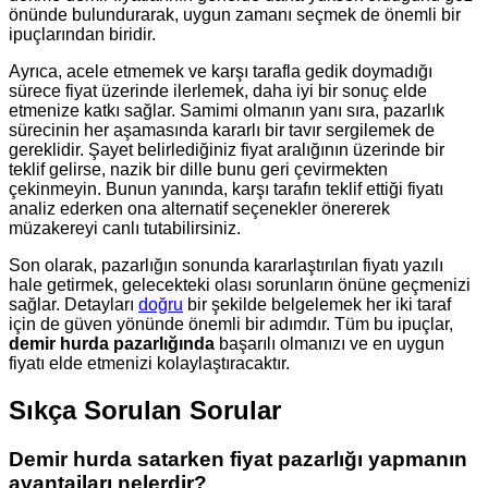
önünde bulundurarak, uygun zamanı seçmek de önemli bir
ipuçlarından biridir.
Ayrıca, acele etmemek ve karşı tarafla gedik doymadığı
sürece fiyat üzerinde ilerlemek, daha iyi bir sonuç elde
etmenize katkı sağlar. Samimi olmanın yanı sıra, pazarlık
sürecinin her aşamasında kararlı bir tavır sergilemek de
gereklidir. Şayet belirlediğiniz fiyat aralığının üzerinde bir
teklif gelirse, nazik bir dille bunu geri çevirmekten
çekinmeyin. Bunun yanında, karşı tarafın teklif ettiği fiyatı
analiz ederken ona alternatif seçenekler önererek
müzakereyi canlı tutabilirsiniz.
Son olarak, pazarlığın sonunda kararlaştırılan fiyatı yazılı
hale getirmek, gelecekteki olası sorunların önüne geçmenizi
sağlar. Detayları
doğru
bir şekilde belgelemek her iki taraf
için de güven yönünde önemli bir adımdır. Tüm bu ipuçlar,
demir hurda pazarlığında
başarılı olmanızı ve en uygun
fiyatı elde etmenizi kolaylaştıracaktır.
Sıkça Sorulan Sorular
Demir hurda satarken fiyat pazarlığı yapmanın
avantajları nelerdir?