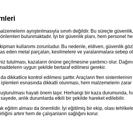
mleri
zemelerin ayrıştırılmasıyla sınırlı değildir. Bu süreçte güvenli
lemleri bulunmaktadır. İyi bir güvenlik planı, hem personel hem 
ipman kullanımı zorunludur. Bu nedenle, eldiven, güvenlik gözl
as eden metal parçaları, kesilmelere ve yaralanmalara sebep ola
z tutulması, kazaların önüne geçilmesine yardımcı olur. Dağınık
maddelerin uygun şekilde bertaraf edilmesi gerekir.
da dikkatlice kontrol edilmesi şarttır. Araçların fren sistemleri
işlemleri esnasında dikkatli olunması, hem malzemelerin zarar 
luşturulması hayati önem taşır. Herhangi bir kaza durumunda, hı
sayede, anlık durumlarda etkili bir şekilde hareket edilebilir.
k eğitim alması da önemlidir. İyi eğitilmiş bir ekip, olası tehlike
iğini artırır hem de çalışanların sağlığını korur.