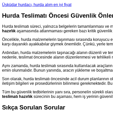
Üsküdar hurdacı, hurda alım en iyi fiyat
Hurda Teslimatı Öncesi Güvenlik Önle
Hurda teslimatı süreci, yalnızca belgelerin tamamlanması ve mal
hazırlık
aşamasında atlanmaması gereken bazı kritik güvenlik ön
Öncelikle, hurda malzemelerin taşınması sırasında koruyucu ek
karşı dayanıklı ayakkabılar giymek önemlidir. Çünkü, yerle tem
Ardından, hurda malzemelerin taşınacağı alanın düzenli ve temi
nedenle, teslimat öncesinde alanın düzenlenmesi ve tehlikeli 
Aynı zamanda, hurda teslimatı sırasında kullanılacak araçların 
emin olunmalıdır. Bunun yanında, aracın yükleme ve boşaltma 
Son olarak, hurda teslimatı öncesinde acil durum planlarının o
iletişim bilgileri ve prosedürlerinin bilinmesi gerekmektedir. Bu 
Tüm bu güvenlik tedbirlerinin yanı sıra, personelin sürekli olara
teslimatı hazırlık
sürecinin bu aşaması, hem iş yerinin güvenilirl
Sıkça Sorulan Sorular