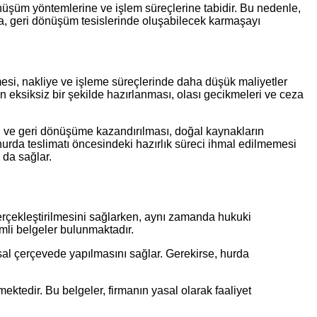
i dönüşüm yöntemlerine ve işlem süreçlerine tabidir. Bu nedenle,
şama, geri dönüşüm tesislerinde oluşabilecek karmaşayı
ilmesi, nakliye ve işleme süreçlerinde daha düşük maliyetler
in eksiksiz bir şekilde hazırlanması, olası gecikmeleri ve ceza
ası ve geri dönüşüme kazandırılması, doğal kaynakların
hurda teslimatı öncesindeki hazırlık süreci ihmal edilmemesi
 da sağlar.
 gerçekleştirilmesini sağlarken, aynı zamanda hukuki
emli belgeler bulunmaktadır.
sal çerçevede yapılmasını sağlar. Gerekirse, hurda
ktedir. Bu belgeler, firmanın yasal olarak faaliyet