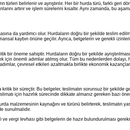
 türleri belirlenir ve ayrıştırılır. Her bir hurda türü, farklı ger
anlarını artırır ve işlem sürelerini kısaltır. Aynı zamanda, bu a
lınmasına da yardımcı olur. Hurdaların doğru bir şekilde teslim ed
ansal kaybın önüne geçilir. Ayrıca, belgelerin ve gerekli izinler
itik bir öneme sahiptir. Hurdaların doğru bir şekilde ayrıştırılm
ek için önemli adımlar atılmış olur. Tüm bu nedenlerden dolayı, 
 adımlar, çevresel etkileri azaltmakla birlikte ekonomik kazançlar
kritik bir süreçtir. Bu belgeler, teslimatın sorunsuz bir şekilde
eslimatı için hazırlık sürecinde dikkate almanız gereken bazı ön
hurda malzemesinin kaynağını ve türünü belirterek, teslimatın ya
de sunulmalıdır.
ı
ve
vergi levhası
gibi belgelerin de hazır bulundurulması gerekme