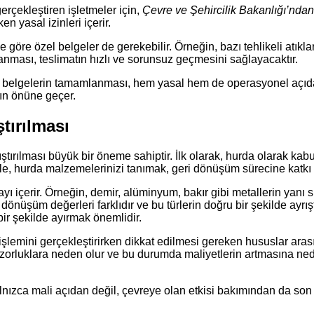
erçekleştiren işletmeler için,
Çevre ve Şehircilik Bakanlığı’ndan 
en yasal izinleri içerir.
göre özel belgeler de gerekebilir. Örneğin, bazı tehlikeli atıkla
lanması, teslimatın hızlı ve sorunsuz geçmesini sağlayacaktır.
i belgelerin tamamlanması, hem yasal hem de operasyonel açıdan
rın önüne geçer.
tırılması
ştırılması büyük bir öneme sahiptir. İlk olarak, hurda olarak kabu
hurda malzemelerinizi tanımak, geri dönüşüm sürecine katkı sa
ayı içerir. Örneğin, demir, alüminyum, bakır gibi metallerin yanı 
i dönüşüm değerleri farklıdır ve bu türlerin doğru bir şekilde ay
 bir şekilde ayırmak önemlidir.
ma işlemini gerçekleştirirken dikkat edilmesi gereken hususlar a
e zorluklara neden olur ve bu durumda maliyetlerin artmasına ne
yalnızca mali açıdan değil, çevreye olan etkisi bakımından da so