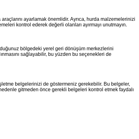
 araçlarını ayarlamak önemlidir. Ayrıca, hurda malzemelerinizi
emeleri kontrol ederek değerli olanları ayırmayı unutmayın.
ulunduğunuz bölgedeki yerel geri dönüşüm merkezlerini
 alınmasını sağlayabilir, bu yüzden bu seçenekleri de
 işletme belgelerinizi de göstermeniz gerekebilir. Bu belgeler,
bu nedenle gitmeden önce gerekli belgeleri kontrol etmek faydalı