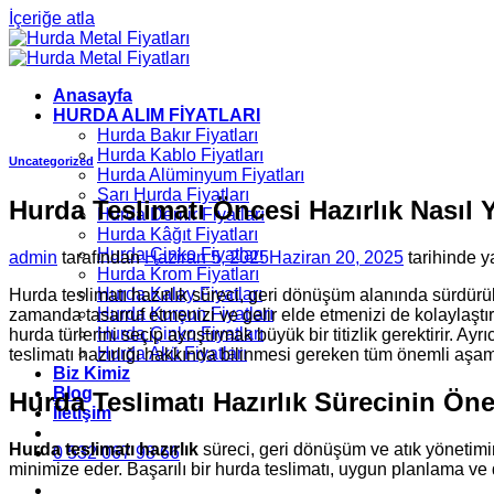
İçeriğe atla
Anasayfa
HURDA ALIM FİYATLARI
Hurda Bakır Fiyatları
Hurda Kablo Fiyatları
Uncategorized
Hurda Alüminyum Fiyatları
Sarı Hurda Fiyatları
Hurda Teslimatı Öncesi Hazırlık Nasıl Y
Hurda Demir Fiyatları
Hurda Kâğıt Fiyatları
Hurda Çinko Fiyatları
admin
tarafından
Haziran 5, 2025
Haziran 20, 2025
tarihinde y
Hurda Krom Fiyatları
Hurda Kalay Fiyatları
Hurda teslimatı hazırlık süreci, geri dönüşüm alanında sürdürü
Hurda Kurşun Fiyatları
zamanda tasarruf etmenizi ve gelir elde etmenizi de kolaylaştırır
Hurda Çinko Fiyatları
hurda türlerini seçip ayrıştırmak büyük bir titizlik gerektirir.
Hurda Akü Fiyatları
teslimatı hazırlığı hakkında bilinmesi gereken tüm önemli aşama
Biz Kimiz
Blog
Hurda Teslimatı Hazırlık Sürecinin Ön
İletişim
Hurda teslimatı hazırlık
süreci, geri dönüşüm ve atık yönetimi
0 532 067 98 66
minimize eder. Başarılı bir hurda teslimatı, uygun planlama ve 