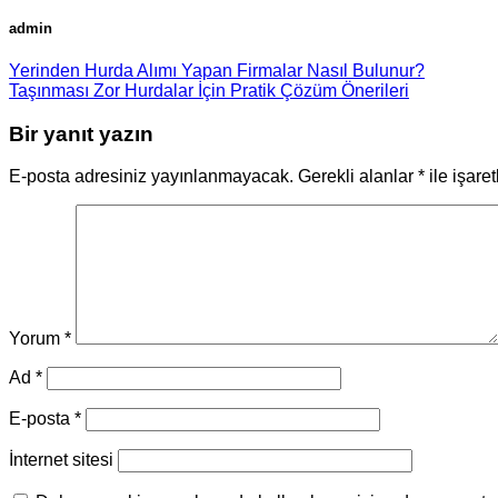
admin
Yerinden Hurda Alımı Yapan Firmalar Nasıl Bulunur?
Taşınması Zor Hurdalar İçin Pratik Çözüm Önerileri
Bir yanıt yazın
E-posta adresiniz yayınlanmayacak.
Gerekli alanlar
*
ile işare
Yorum
*
Ad
*
E-posta
*
İnternet sitesi