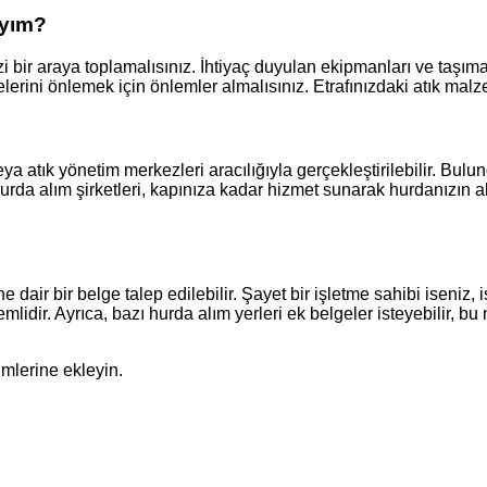
ıyım?
 bir araya toplamalısınız. İhtiyaç duyulan ekipmanları ve taşıma
lerini önlemek için önlemler almalısınız. Etrafınızdaki atık malz
veya atık yönetim merkezleri aracılığıyla gerçekleştirilebilir. B
ı hurda alım şirketleri, kapınıza kadar hizmet sunarak hurdanızın
 dair bir belge talep edilebilir. Şayet bir işletme sahibi iseniz,
mlidir. Ayrıca, bazı hurda alım yerleri ek belgeler isteyebilir, 
imlerine ekleyin.