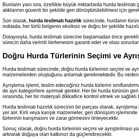
Bunların yanı sıra, özellikle büyük miktarlarda hurda teslimatı g
atıklarının güvenli bir şekilde geri dönüştürülebilmesi için gerek
Son olarak,
hurda teslimatı hazırlık
sürecinde, hurdanın türüne 
noktada, her türlü belgenin eksiksiz ve doğru bir şekilde hazır
Dolayısıyla, hurda teslimatı sürecine başlamadan önce gerekl
sürecin daha verimli ilerlemesini garanti eder ve olası sorunla
Doğru Hurda Türlerinin Seçimi ve Ayrış
Hurda teslimatı sürecinde, doğru hurda türlerinin seçimi ve ayrı
malzemelerden oluştuğunu anlamak gerekmektedir. Bu nedenle, 
Ayrıştırma işlemi, teslim edeceğiniz hurda türlerini sınıflandırm
de ayrı kategorilere ayırmak gerekir. Her bir hurda türünün ger
sırasında, her bir materyali dikkatlice kontrol etmek ve sağlıklı
Hurda teslimatı hazırlık sürecinin bir parçası olarak, ayrıştır
yer alır. Kirli veya karışık malzemeler, geri dönüşüm işlemind
türlerinin karışmasını ve zarar görmesini önleyecektir.
Sonuç olarak, doğru hurda türlerinin seçimi ve ayrıştırılması 
artırarak doğaya olan katkınızı da güçlendirecektir.