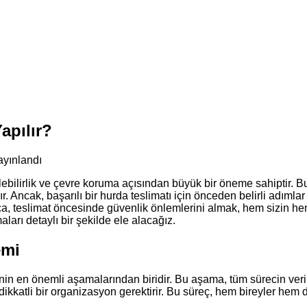
apılır?
ayınlandı
lebilirlik ve çevre koruma açısından büyük bir öneme sahiptir. 
. Ancak, başarılı bir hurda teslimatı için önceden belirli adımlar
 Ayrıca, teslimat öncesinde güvenlik önlemlerini almak, hem sizin 
ları detaylı bir şekilde ele alacağız.
emi
nin en önemli aşamalarından biridir. Bu aşama, tüm sürecin verim
dikkatli bir organizasyon gerektirir. Bu süreç, hem bireyler hem 