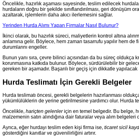
Öncelikle, hazırlık aşaması sayesinde, teslim edilecek hurdaların
hurdaların doğru bir şekilde sınıflandırılması, geri dönüşüm or
azaltarak, işlemlerin daha akıcı ilerlemesini sağlar.
Yerinden Hurda Alımı Yapan Firmalar Nasıl Bulunur?
İkinci olarak, bu hazırlık süreci, maliyetlerin kontrol altına a
anlamına gelir. Böylece, hem zaman tasarrufu yapılır hem de fin
durumlarını engeller.
Bunun yanı sıra, çevre bilinci açısından da bu süreç oldukça kr
korunmasına katkıda bulunur. Böylece, sürdürülebilir bir gelec
gereken bir aşamadır. Başarılı bir geçiş için dikkatle yapılacak
Hurda Teslimatı İçin Gerekli Belgeler
Hurda teslimatı öncesi, gerekli belgelerin hazırlanması oldukça 
yükümlülüklerin de yerine getirilmesine yardımcı olur. Hurda t
Öncelikle,
hariçten gelenler
için en temel belgedir. Bu belge, 
malzemenin satın alındığına dair faturalar veya alım belgeleri 
Ayrıca, eğer hurdayı teslim eden kişi firma ise,
ticaret sicil kayd
gösterdiğini kanıtlar ve güvenilirliğini artırır.