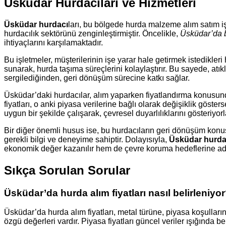
Üsküdar Hurdacıları ve Hizmetleri
Üsküdar hurdacı
ları, bu bölgede hurda malzeme alım satım işlem
hurdacılık sektörünü zenginleştirmiştir. Öncelikle,
Üsküdar’da 
ihtiyaçlarını karşılamaktadır.
Bu işletmeler, müşterilerinin işe yarar hale getirmek istedikler
sunarak, hurda taşıma süreçlerini kolaylaştırır. Bu sayede, atıkl
sergilediğinden, geri dönüşüm sürecine katkı sağlar.
Üsküdar’daki hurdacılar, alım yaparken fiyatlandırma konusunda
fiyatları, o anki piyasa verilerine bağlı olarak değişiklik göster
uygun bir şekilde çalışarak, çevresel duyarlılıklarını gösteriyorl
Bir diğer önemli husus ise, bu hurdacıların geri dönüşüm kon
gerekli bilgi ve deneyime sahiptir. Dolayısıyla,
Üsküdar hurda
ekonomik değer kazanılır hem de çevre koruma hedeflerine adım
Sıkça Sorulan Sorular
Üsküdar’da hurda alım fiyatları nasıl belirleniyo
Üsküdar’da hurda alım fiyatları, metal türüne, piyasa koşulları
özgü değerleri vardır. Piyasa fiyatları güncel veriler ışığında be