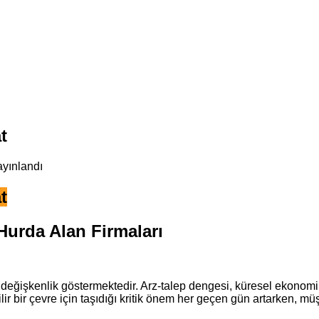
t
ayınlandı
t
Hurda Alan Firmaları
 değişkenlik göstermektedir. Arz-talep dengesi, küresel ekonomik
 bir çevre için taşıdığı kritik önem her geçen gün artarken, müş