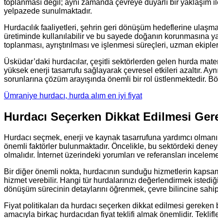
toplanması değil; aynı zamanda çevreye duyarlı bir yaklaşım i
yelpazede sunulmaktadır.
Hurdacılık faaliyetleri, şehrin geri dönüşüm hedeflerine ulaş
üretiminde kullanılabilir ve bu sayede doğanın korunmasına y
toplanması, ayrıştırılması ve işlenmesi süreçleri, uzman ekipler t
Üsküdar’daki hurdacılar, çeşitli sektörlerden gelen hurda mater
yüksek enerji tasarrufu sağlayarak çevresel etkileri azaltır. A
sorunlarına çözüm arayışında önemli bir rol üstlenmektedir. Bö
Ümraniye hurdacı, hurda alım en iyi fiyat
Hurdacı Seçerken Dikkat Edilmesi Ger
Hurdacı seçmek, enerji ve kaynak tasarrufuna yardımcı olmanın
önemli faktörler bulunmaktadır. Öncelikle, bu sektördeki deneyi
olmalıdır. İnternet üzerindeki yorumları ve referansları incele
Bir diğer önemli nokta, hurdacının sunduğu hizmetlerin kapsamıdı
hizmet verebilir. Hangi tür hurdalarınızı değerlendirmek istediğ
dönüşüm sürecinin detaylarını öğrenmek, çevre bilincine sahip
Fiyat politikaları da hurdacı seçerken dikkat edilmesi gereken bi
amacıyla birkaç hurdacıdan fiyat teklifi almak önemlidir. Teklif