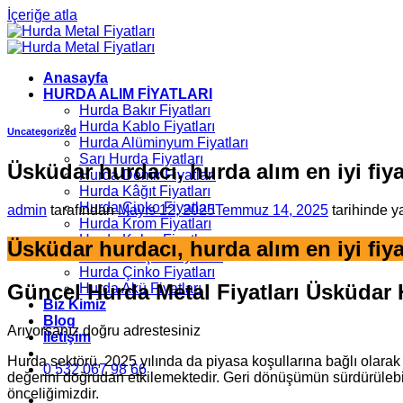
İçeriğe atla
Anasayfa
HURDA ALIM FİYATLARI
Hurda Bakır Fiyatları
Hurda Kablo Fiyatları
Uncategorized
Hurda Alüminyum Fiyatları
Sarı Hurda Fiyatları
Üsküdar hurdacı, hurda alım en iyi fiya
Hurda Demir Fiyatları
Hurda Kâğıt Fiyatları
Hurda Çinko Fiyatları
admin
tarafından
Mayıs 12, 2025
Temmuz 14, 2025
tarihinde y
Hurda Krom Fiyatları
Hurda Kalay Fiyatları
Üsküdar hurdacı, hurda alım en iyi fiya
Hurda Kurşun Fiyatları
Hurda Çinko Fiyatları
Güncel Hurda Metal Fiyatları Üsküdar 
Hurda Akü Fiyatları
Biz Kimiz
Blog
Arıyorsanız doğru adrestesiniz
İletişim
Hurda sektörü, 2025 yılında da piyasa koşullarına bağlı olarak
0 532 067 98 66
değerini doğrudan etkilemektedir. Geri dönüşümün sürdürülebilir
önceliğimizdir.