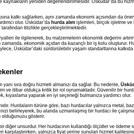
le kaynakların yeniden değerlendirilmesidir. Üsküdar’da bu hiz
masına katkı sağlarken, aynı zamanda ekonomi açısından da önem 
ardımcı olur. Üsküdar’da
hurda alım
işlemleri, birçok işletme ve
arafından titizlikle gerçekleştirilmektedir.
yalleri ile ilgilenerek, bu malzemelerin ekonomik değerini artır
ynı zamanda, ekonomik açıdan da kazançlı bir iş kolu oluşturur. H
ylece, Üsküdar’daki sürdürülebilir yaşam standartlarına katkıda 
ekenler
 yanı sıra doğru hizmeti almanızı da sağlar. Bu nedenle,
Üsküd
m ve itibar oldukça kritik bir rol oynamaktadır. Güvenilir bir hu
mek, kıyaslama yaparak en iyi seçeneği bulmanıza yardımcı olur.
r. Hurdaların türüne göre, bazı hurdacılar yalnızca metal, bazılar
inizi belirleyerek, bu alanda uzmanlaşmış bir hurdacı ile çalışma
 olduğunuzu gösterir.
r diğer unsurdur. Her hurdacının kullandığı ölçütler ve ödeme siste
leri karşılaştırırken, yalnızca fiyat yerine sunulan hizmet kalite