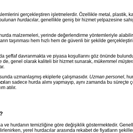
lerini gerçekleştiren işletmelerdir. Özellikle metal, plastik, kağı
bulunan hurdacılar
, genellikle geniş bir hizmet yelpazesine sah
i hurda malzemeleri, yerinde değerlendirme yöntemleriyle alabilir
arın taşınması hem hızlı hem de güvenli bir şekilde gerçekleştiril
 şeffaf davranmakta ve piyasa koşullarını göz önünde bulundurar
se de, genel olarak kaliteli bir hizmet sunarak,
mükemmel müşteri
ar.
usunda uzmanlaşmış ekiplerle çalışmasıdır.
Uzman personel
, hu
cı
ları sadece hurda alımı yapmayıp, aynı zamanda bu süreçte çe
 atılır.
r?
na ve hurdanın temizliğine göre değişiklik göstermektedir. Genelli
lirlenirken, yerel hurdacılar arasında rekabet de fiyatların şekill