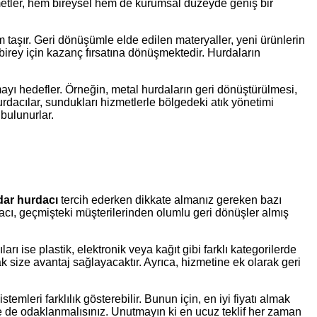
metler, hem bireysel hem de kurumsal düzeyde geniş bir
taşır. Geri dönüşümle elde edilen materyaller, yeni ürünlerin
 birey için kazanç fırsatına dönüşmektedir. Hurdaların
mayı hedefler. Örneğin, metal hurdaların geri dönüştürülmesi,
urdacılar, sundukları hizmetlerle bölgedeki atık yönetimi
bulunurlar.
ar hurdacı
tercih ederken dikkate almanız gereken bazı
rdacı, geçmişteki müşterilerinden olumlu geri dönüşler almış
ı ise plastik, elektronik veya kağıt gibi farklı kategorilerde
k size avantaj sağlayacaktır. Ayrıca, hizmetine ek olarak geri
mleri farklılık gösterebilir. Bunun için, en iyi fiyatı almak
sine de odaklanmalısınız. Unutmayın ki en ucuz teklif her zaman