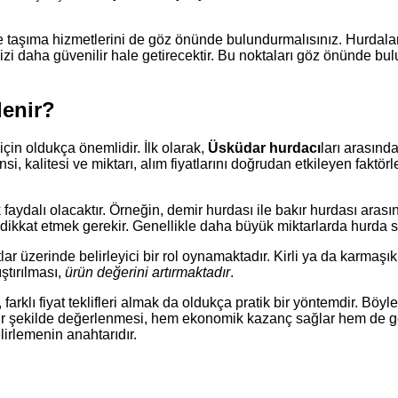
ve taşıma hizmetlerini de göz önünde bulundurmalısınız. Hurdala
nizi daha güvenilir hale getirecektir. Bu noktaları göz önünde b
lenir?
için oldukça önemlidir. İlk olarak,
Üsküdar hurdacı
ları arasınd
i, kalitesi ve miktarı, alım fiyatlarını doğrudan etkileyen faktörle
faydalı olacaktır. Örneğin, demir hurdası ile bakır hurdası arasın
ikkat etmek gerekir. Genellikle daha büyük miktarlarda hurda satış
atlar üzerinde belirleyici bir rol oynamaktadır. Kirli ya da karmaşı
ştırılması,
ürün değerini artırmaktadır
.
, farklı fiyat teklifleri almak da oldukça pratik bir yöntemdir. Böy
u bir şekilde değerlenmesi, hem ekonomik kazanç sağlar hem de
elirlemenin anahtarıdır.