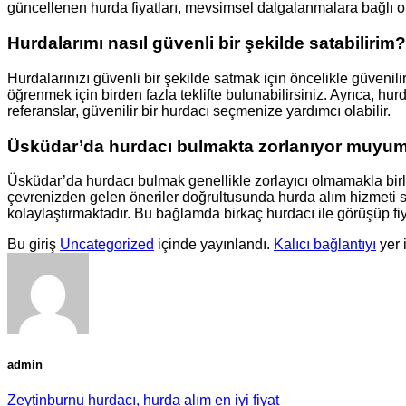
güncellenen hurda fiyatları, mevsimsel dalgalanmalara bağlı ol
Hurdalarımı nasıl güvenli bir şekilde satabilirim?
Hurdalarınızı güvenli bir şekilde satmak için öncelikle güvenilir 
öğrenmek için birden fazla teklifte bulunabilirsiniz. Ayrıca, hur
referanslar, güvenilir bir hurdacı seçmenize yardımcı olabilir.
Üsküdar’da hurdacı bulmakta zorlanıyor muyu
Üsküdar’da hurdacı bulmak genellikle zorlayıcı olmamakla birli
çevrenizden gelen öneriler doğrultusunda hurda alım hizmeti sun
kolaylaştırmaktadır. Bu bağlamda birkaç hurdacı ile görüşüp fiyat
Bu giriş
Uncategorized
içinde yayınlandı.
Kalıcı bağlantıyı
yer 
admin
Zeytinburnu hurdacı, hurda alım en iyi fiyat