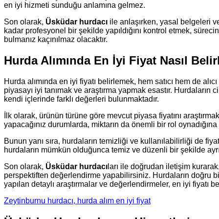
en iyi hizmeti sunduğu anlamına gelmez.
Son olarak,
Üsküdar hurdacı
ile anlaşırken, yasal belgeleri 
kadar profesyonel bir şekilde yapıldığını kontrol etmek, süreci
bulmanız kaçınılmaz olacaktır.
Hurda Alımında En İyi Fiyat Nasıl Belir
Hurda alımında en iyi fiyatı belirlemek, hem satıcı hem de alıcı 
piyasayı iyi tanımak ve araştırma yapmak esastır. Hurdaların cins
kendi içlerinde farklı değerleri bulunmaktadır.
İlk olarak, ürünün türüne göre mevcut piyasa fiyatını araştırmak 
yapacağınız durumlarda, miktarın da önemli bir rol oynadığına d
Bunun yanı sıra, hurdaların temizliği ve kullanılabilirliği de fiy
hurdaların mümkün olduğunca temiz ve düzenli bir şekilde ayrı
Son olarak,
Üsküdar hurdacı
ları ile doğrudan iletişim kurarak
perspektiften değerlendirme yapabilirsiniz. Hurdaların doğr
yapılan detaylı araştırmalar ve değerlendirmeler, en iyi fiyatı b
Zeytinburnu hurdacı, hurda alım en iyi fiyat