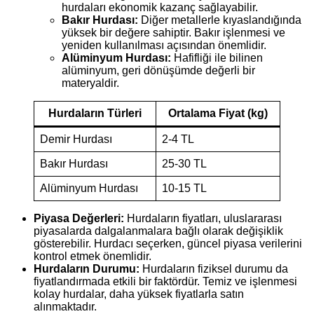
hurdaları ekonomik kazanç sağlayabilir.
Bakır Hurdası:
Diğer metallerle kıyaslandığında
yüksek bir değere sahiptir. Bakır işlenmesi ve
yeniden kullanılması açısından önemlidir.
Alüminyum Hurdası:
Hafifliği ile bilinen
alüminyum, geri dönüşümde değerli bir
materyaldir.
Hurdaların Türleri
Ortalama Fiyat (kg)
Demir Hurdası
2-4 TL
Bakır Hurdası
25-30 TL
Alüminyum Hurdası
10-15 TL
Piyasa Değerleri:
Hurdaların fiyatları, uluslararası
piyasalarda dalgalanmalara bağlı olarak değişiklik
gösterebilir. Hurdacı seçerken, güncel piyasa verilerini
kontrol etmek önemlidir.
Hurdaların Durumu:
Hurdaların fiziksel durumu da
fiyatlandırmada etkili bir faktördür. Temiz ve işlenmesi
kolay hurdalar, daha yüksek fiyatlarla satın
alınmaktadır.