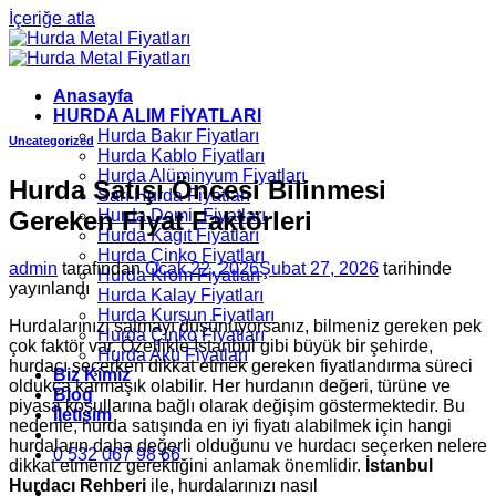
İçeriğe atla
Anasayfa
HURDA ALIM FİYATLARI
Hurda Bakır Fiyatları
Uncategorized
Hurda Kablo Fiyatları
Hurda Alüminyum Fiyatları
Hurda Satışı Öncesi Bilinmesi
Sarı Hurda Fiyatları
Gereken Fiyat Faktörleri
Hurda Demir Fiyatları
Hurda Kâğıt Fiyatları
Hurda Çinko Fiyatları
admin
tarafından
Ocak 22, 2026
Şubat 27, 2026
tarihinde
Hurda Krom Fiyatları
yayınlandı
Hurda Kalay Fiyatları
Hurda Kurşun Fiyatları
Hurdalarınızı satmayı düşünüyorsanız, bilmeniz gereken pek
Hurda Çinko Fiyatları
çok faktör var. Özellikle İstanbul gibi büyük bir şehirde,
Hurda Akü Fiyatları
hurdacı seçerken dikkat etmek gereken fiyatlandırma süreci
Biz Kimiz
oldukça karmaşık olabilir. Her hurdanın değeri, türüne ve
Blog
piyasa koşullarına bağlı olarak değişim göstermektedir. Bu
İletişim
nedenle, hurda satışında en iyi fiyatı alabilmek için hangi
hurdaların daha değerli olduğunu ve hurdacı seçerken nelere
0 532 067 98 66
dikkat etmeniz gerektiğini anlamak önemlidir.
İstanbul
Hurdacı Rehberi
ile, hurdalarınızı nasıl