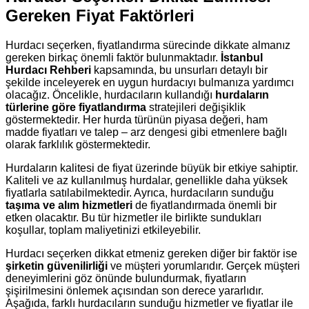
Gereken Fiyat Faktörleri
Hurdacı seçerken, fiyatlandırma sürecinde dikkate almanız
gereken birkaç önemli faktör bulunmaktadır.
İstanbul
Hurdacı Rehberi
kapsamında, bu unsurları detaylı bir
şekilde inceleyerek en uygun hurdacıyı bulmanıza yardımcı
olacağız. Öncelikle, hurdacıların kullandığı
hurdaların
türlerine göre fiyatlandırma
stratejileri değişiklik
göstermektedir. Her hurda türünün piyasa değeri, ham
madde fiyatları ve talep – arz dengesi gibi etmenlere bağlı
olarak farklılık göstermektedir.
Hurdaların kalitesi de fiyat üzerinde büyük bir etkiye sahiptir.
Kaliteli ve az kullanılmuş hurdalar, genellikle daha yüksek
fiyatlarla satılabilmektedir. Ayrıca, hurdacıların sunduğu
taşıma ve alım hizmetleri
de fiyatlandırmada önemli bir
etken olacaktır. Bu tür hizmetler ile birlikte sundukları
koşullar, toplam maliyetinizi etkileyebilir.
Hurdacı seçerken dikkat etmeniz gereken diğer bir faktör ise
şirketin güvenilirliği
ve müşteri yorumlarıdır. Gerçek müşteri
deneyimlerini göz önünde bulundurmak, fiyatların
şişirilmesini önlemek açısından son derece yararlıdır.
Aşağıda, farklı hurdacıların sunduğu hizmetler ve fiyatlar ile