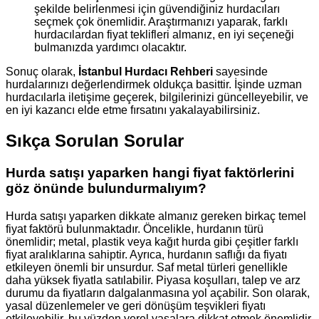
şekilde belirlenmesi için güvendiğiniz hurdacıları
seçmek çok önemlidir. Araştırmanızı yaparak, farklı
hurdacılardan fiyat teklifleri almanız, en iyi seçeneği
bulmanızda yardımcı olacaktır.
Sonuç olarak,
İstanbul Hurdacı Rehberi
sayesinde
hurdalarınızı değerlendirmek oldukça basittir. İşinde uzman
hurdacılarla iletişime geçerek, bilgilerinizi güncelleyebilir, ve
en iyi kazancı elde etme fırsatını yakalayabilirsiniz.
Sıkça Sorulan Sorular
Hurda satışı yaparken hangi fiyat faktörlerini
göz önünde bulundurmalıyım?
Hurda satışı yaparken dikkate almanız gereken birkaç temel
fiyat faktörü bulunmaktadır. Öncelikle, hurdanın türü
önemlidir; metal, plastik veya kağıt hurda gibi çeşitler farklı
fiyat aralıklarına sahiptir. Ayrıca, hurdanın saflığı da fiyatı
etkileyen önemli bir unsurdur. Saf metal türleri genellikle
daha yüksek fiyatla satılabilir. Piyasa koşulları, talep ve arz
durumu da fiyatların dalgalanmasına yol açabilir. Son olarak,
yasal düzenlemeler ve geri dönüşüm teşvikleri fiyatı
etkileyebilir, bu yüzden yerel yasalara dikkat etmek önemlidir.