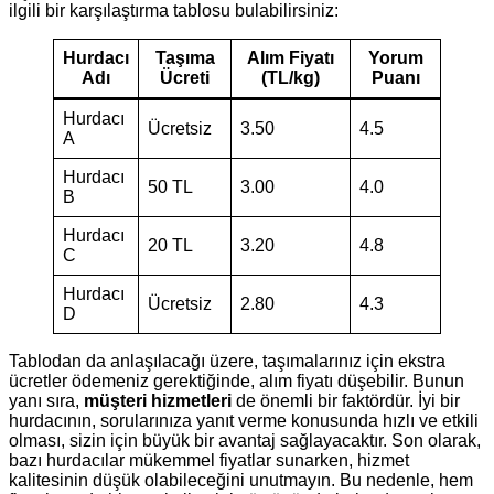
ilgili bir karşılaştırma tablosu bulabilirsiniz:
Hurdacı
Taşıma
Alım Fiyatı
Yorum
Adı
Ücreti
(TL/kg)
Puanı
Hurdacı
Ücretsiz
3.50
4.5
A
Hurdacı
50 TL
3.00
4.0
B
Hurdacı
20 TL
3.20
4.8
C
Hurdacı
Ücretsiz
2.80
4.3
D
Tablodan da anlaşılacağı üzere, taşımalarınız için ekstra
ücretler ödemeniz gerektiğinde, alım fiyatı düşebilir. Bunun
yanı sıra,
müşteri hizmetleri
de önemli bir faktördür. İyi bir
hurdacının, sorularınıza yanıt verme konusunda hızlı ve etkili
olması, sizin için büyük bir avantaj sağlayacaktır. Son olarak,
bazı hurdacılar mükemmel fiyatlar sunarken, hizmet
kalitesinin düşük olabileceğini unutmayın. Bu nedenle, hem