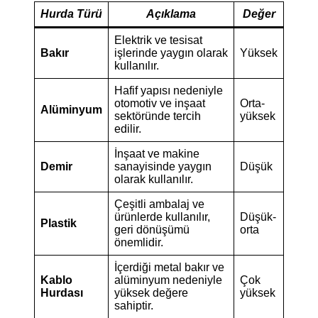
Hurda Türü
Açıklama
Değer
Elektrik ve tesisat
Bakır
işlerinde yaygın olarak
Yüksek
kullanılır.
Hafif yapısı nedeniyle
otomotiv ve inşaat
Orta-
Alüminyum
sektöründe tercih
yüksek
edilir.
İnşaat ve makine
Demir
sanayisinde yaygın
Düşük
olarak kullanılır.
Çeşitli ambalaj ve
ürünlerde kullanılır,
Düşük-
Plastik
geri dönüşümü
orta
önemlidir.
İçerdiği metal bakır ve
Kablo
alüminyum nedeniyle
Çok
Hurdası
yüksek değere
yüksek
sahiptir.