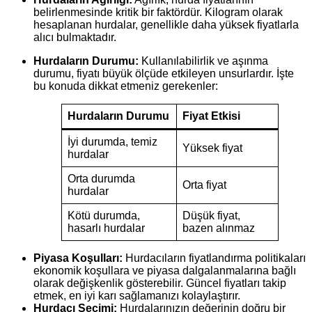
belirlenmesinde kritik bir faktördür. Kilogram olarak
hesaplanan hurdalar, genellikle daha yüksek fiyatlarla
alıcı bulmaktadır.
Hurdaların Durumu:
Kullanılabilirlik ve aşınma
durumu, fiyatı büyük ölçüde etkileyen unsurlardır. İşte
bu konuda dikkat etmeniz gerekenler:
Hurdaların Durumu
Fiyat Etkisi
İyi durumda, temiz
Yüksek fiyat
hurdalar
Orta durumda
Orta fiyat
hurdalar
Kötü durumda,
Düşük fiyat,
hasarlı hurdalar
bazen alınmaz
Piyasa Koşulları:
Hurdacıların fiyatlandırma politikaları
ekonomik koşullara ve piyasa dalgalanmalarına bağlı
olarak değişkenlik gösterebilir. Güncel fiyatları takip
etmek, en iyi karı sağlamanızı kolaylaştırır.
Hurdacı Seçimi:
Hurdalarınızın değerinin doğru bir