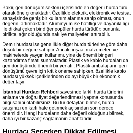
Bakır, geri dönüşüm sektörü içerisinde en değerli hurda türü
olarak öne çıkmaktadır. Özellikle elektrik, elektronik ve tesisat
sanayisinde geniş bir kullanım alanına sahip olması, onun
değerini artırmaktadır. Alüminyum ise hafifliği ve dayanıklılığı
ile dikkat çeken bir diğer popüler hurda türüdür; bununla
birlikte, ağır olduğunda nakliye maliyetleri artırabilir.
Demir hurdası ise genellikle diğer hurda türlerine göre daha
düşük bir değere sahiptir. Ancak, inşaat malzemeleri ve
makinelerde yaygın kullanımı, yine de önemli bir geri
kazandırma fırsatı sunmaktadır. Plastik ve kablo hurdaları da
geri dönüşümde önemli bir yer alır. Plastik ambalajların geri
dönüşümü çevre için kritik öneme sahipken, özellikle kablo
hurdası yüksek içeriklerinden dolayı büyük bir ekonomik
değer taşır.
İstanbul Hurdacı Rehberi
sayesinde farklı hurda türlerini
anlama ve doğru fiyat değerlendirmesi yapma konusunda
bilgi sahibi olabilirsiniz. Bu tür detayları bilmek, hurda
satışınızı en karlı hale getirmek açısından son derece
önemlidir. Hangi hurdaların daha değerli olduğunu bilmek,
daha iyi bir kazanç sağlamanın anahtarıdır.
Hurdacı Seçerken Dikkat Edilmesi