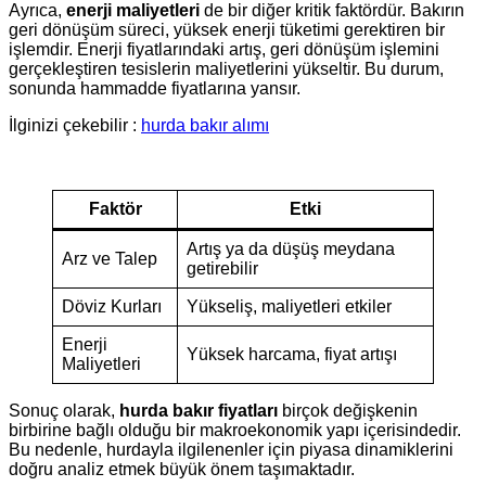
Ayrıca,
enerji maliyetleri
de bir diğer kritik faktördür. Bakırın
geri dönüşüm süreci, yüksek enerji tüketimi gerektiren bir
işlemdir. Enerji fiyatlarındaki artış, geri dönüşüm işlemini
gerçekleştiren tesislerin maliyetlerini yükseltir. Bu durum,
sonunda hammadde fiyatlarına yansır.
İlginizi çekebilir :
hurda bakır alımı
Faktör
Etki
Artış ya da düşüş meydana
Arz ve Talep
getirebilir
Döviz Kurları
Yükseliş, maliyetleri etkiler
Enerji
Yüksek harcama, fiyat artışı
Maliyetleri
Sonuç olarak,
hurda bakır fiyatları
birçok değişkenin
birbirine bağlı olduğu bir makroekonomik yapı içerisindedir.
Bu nedenle, hurdayla ilgilenenler için piyasa dinamiklerini
doğru analiz etmek büyük önem taşımaktadır.