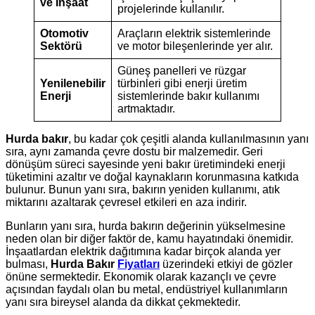
ve İnşaat
projelerinde kullanılır.
Otomotiv
Araçların elektrik sistemlerinde
Sektörü
ve motor bileşenlerinde yer alır.
Güneş panelleri ve rüzgar
Yenilenebilir
türbinleri gibi enerji üretim
Enerji
sistemlerinde bakır kullanımı
artmaktadır.
Hurda bakır
, bu kadar çok çeşitli alanda kullanılmasının yanı
sıra, aynı zamanda çevre dostu bir malzemedir. Geri
dönüşüm süreci sayesinde yeni bakır üretimindeki enerji
tüketimini azaltır ve doğal kaynakların korunmasına katkıda
bulunur. Bunun yanı sıra, bakırın yeniden kullanımı, atık
miktarını azaltarak çevresel etkileri en aza indirir.
Bunların yanı sıra, hurda bakırın değerinin yükselmesine
neden olan bir diğer faktör de, kamu hayatındaki önemidir.
İnşaatlardan elektrik dağıtımına kadar birçok alanda yer
bulması,
Hurda Bakır
Fiyatları
üzerindeki etkiyi de gözler
önüne sermektedir. Ekonomik olarak kazançlı ve çevre
açısından faydalı olan bu metal, endüstriyel kullanımların
yanı sıra bireysel alanda da dikkat çekmektedir.