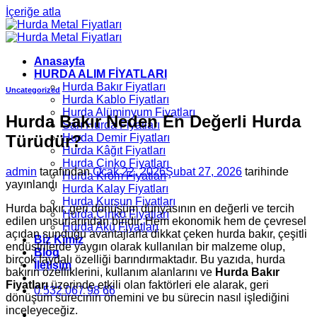
İçeriğe atla
Anasayfa
HURDA ALIM FİYATLARI
Hurda Bakır Fiyatları
Uncategorized
Hurda Kablo Fiyatları
Hurda Alüminyum Fiyatları
Hurda Bakır Neden En Değerli Hurda
Sarı Hurda Fiyatları
Türüdür?
Hurda Demir Fiyatları
Hurda Kâğıt Fiyatları
Hurda Çinko Fiyatları
admin
tarafından
Ocak 22, 2026
Şubat 27, 2026
tarihinde
Hurda Krom Fiyatları
yayınlandı
Hurda Kalay Fiyatları
Hurda Kurşun Fiyatları
Hurda bakır, geri dönüşüm dünyasının en değerli ve tercih
Hurda Çinko Fiyatları
edilen unsurlarından biridir. Hem ekonomik hem de çevresel
Hurda Akü Fiyatları
açıdan sunduğu avantajlarla dikkat çeken hurda bakır, çeşitli
Biz Kimiz
endüstrilerde yaygın olarak kullanılan bir malzeme olup,
Blog
birçok faydalı özelliği barındırmaktadır. Bu yazıda, hurda
İletişim
bakırın özelliklerini, kullanım alanlarını ve
Hurda Bakır
Fiyatları
üzerinde etkili olan faktörleri ele alarak, geri
0 532 067 98 66
dönüşüm sürecinin önemini ve bu sürecin nasıl işlediğini
inceleyeceğiz.