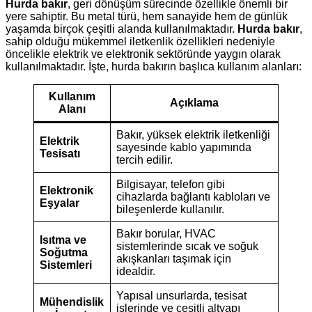
Hurda bakır
, geri dönüşüm sürecinde özellikle önemli bir
yere sahiptir. Bu metal türü, hem sanayide hem de günlük
yaşamda birçok çeşitli alanda kullanılmaktadır.
Hurda bakır
,
sahip olduğu mükemmel iletkenlik özellikleri nedeniyle
öncelikle elektrik ve elektronik sektöründe yaygın olarak
kullanılmaktadır. İşte, hurda bakırın başlıca kullanım alanları:
Kullanım
Açıklama
Alanı
Bakır, yüksek elektrik iletkenliği
Elektrik
sayesinde kablo yapımında
Tesisatı
tercih edilir.
Bilgisayar, telefon gibi
Elektronik
cihazlarda bağlantı kabloları ve
Eşyalar
bileşenlerde kullanılır.
Bakır borular, HVAC
Isıtma ve
sistemlerinde sıcak ve soğuk
Soğutma
akışkanları taşımak için
Sistemleri
idealdir.
Yapısal unsurlarda, tesisat
Mühendislik
işlerinde ve çeşitli altyapı