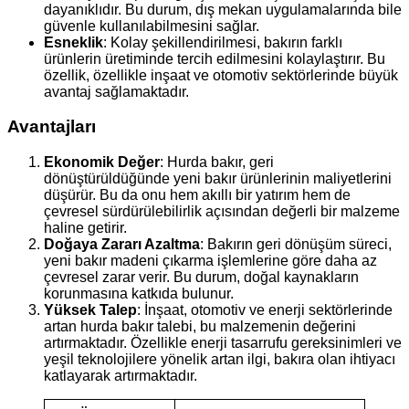
dayanıklıdır. Bu durum, dış mekan uygulamalarında bile
güvenle kullanılabilmesini sağlar.
Esneklik
: Kolay şekillendirilmesi, bakırın farklı
ürünlerin üretiminde tercih edilmesini kolaylaştırır. Bu
özellik, özellikle inşaat ve otomotiv sektörlerinde büyük
avantaj sağlamaktadır.
Avantajları
Ekonomik Değer
: Hurda bakır, geri
dönüştürüldüğünde yeni bakır ürünlerinin maliyetlerini
düşürür. Bu da onu hem akıllı bir yatırım hem de
çevresel sürdürülebilirlik açısından değerli bir malzeme
haline getirir.
Doğaya Zararı Azaltma
: Bakırın geri dönüşüm süreci,
yeni bakır madeni çıkarma işlemlerine göre daha az
çevresel zarar verir. Bu durum, doğal kaynakların
korunmasına katkıda bulunur.
Yüksek Talep
: İnşaat, otomotiv ve enerji sektörlerinde
artan hurda bakır talebi, bu malzemenin değerini
artırmaktadır. Özellikle enerji tasarrufu gereksinimleri ve
yeşil teknolojilere yönelik artan ilgi, bakıra olan ihtiyacı
katlayarak artırmaktadır.