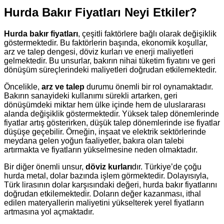
Hurda Bakır Fiyatları Neyi Etkiler?
Hurda bakır fiyatları
, çeşitli faktörlere bağlı olarak değişiklik
göstermektedir. Bu faktörlerin başında, ekonomik koşullar,
arz ve talep dengesi, döviz kurları ve enerji maliyetleri
gelmektedir. Bu unsurlar, bakırın nihai tüketim fiyatını ve geri
dönüşüm süreçlerindeki maliyetleri doğrudan etkilemektedir.
Öncelikle,
arz ve talep
durumu önemli bir rol oynamaktadır.
Bakırın sanayideki kullanımı sürekli artarken, geri
dönüşümdeki miktar hem ülke içinde hem de uluslararası
alanda değişiklik göstermektedir. Yüksek talep dönemlerinde
fiyatlar artış gösterirken, düşük talep dönemlerinde ise fiyatlar
düşüşe geçebilir. Örneğin, inşaat ve elektrik sektörlerinde
meydana gelen yoğun faaliyetler, bakıra olan talebi
artırmakta ve fiyatların yükselmesine neden olmaktadır.
Bir diğer önemli unsur,
döviz kurları
dır. Türkiye’de çoğu
hurda metal, dolar bazında işlem görmektedir. Dolayısıyla,
Türk lirasının dolar karşısındaki değeri, hurda bakır fiyatlarını
doğrudan etkilemektedir. Doların değer kazanması, ithal
edilen materyallerin maliyetini yükselterek yerel fiyatların
artmasına yol açmaktadır.