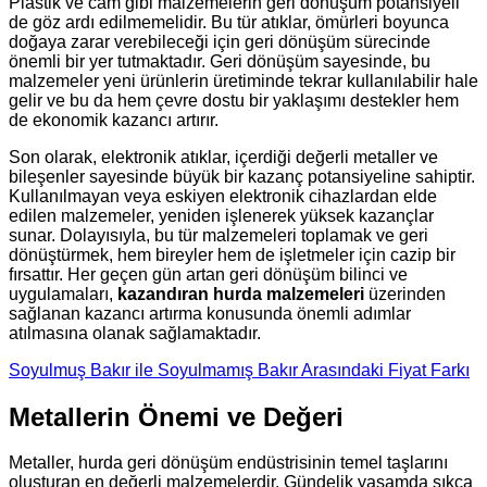
Plastik ve cam gibi malzemelerin geri dönüşüm potansiyeli
de göz ardı edilmemelidir. Bu tür atıklar, ömürleri boyunca
doğaya zarar verebileceği için geri dönüşüm sürecinde
önemli bir yer tutmaktadır. Geri dönüşüm sayesinde, bu
malzemeler yeni ürünlerin üretiminde tekrar kullanılabilir hale
gelir ve bu da hem çevre dostu bir yaklaşımı destekler hem
de ekonomik kazancı artırır.
Son olarak, elektronik atıklar, içerdiği değerli metaller ve
bileşenler sayesinde büyük bir kazanç potansiyeline sahiptir.
Kullanılmayan veya eskiyen elektronik cihazlardan elde
edilen malzemeler, yeniden işlenerek yüksek kazançlar
sunar. Dolayısıyla, bu tür malzemeleri toplamak ve geri
dönüştürmek, hem bireyler hem de işletmeler için cazip bir
fırsattır. Her geçen gün artan geri dönüşüm bilinci ve
uygulamaları,
kazandıran hurda malzemeleri
üzerinden
sağlanan kazancı artırma konusunda önemli adımlar
atılmasına olanak sağlamaktadır.
Soyulmuş Bakır ile Soyulmamış Bakır Arasındaki Fiyat Farkı
Metallerin Önemi ve Değeri
Metaller, hurda geri dönüşüm endüstrisinin temel taşlarını
oluşturan en değerli malzemelerdir. Gündelik yaşamda sıkça