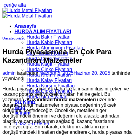
İçeriğe atla
Anasayfa
HURDA ALIM FİYATLARI
Hurda Bakır Fiyatları
Uncategorized
Hurda Kablo Fiyatları
Hurda Alüminyum Fiyatları
Hurda Piyasasında En Çok Para
Sarı Hurda Fiyatları
Kazandıran Malzemeler
Hurda Demir Fiyatları
Hurda Kâğıt Fiyatları
Hurda Çinko Fiyatları
admin
tarafından
Haziran 5, 2025
Haziran 20, 2025
tarihinde
Hurda Krom Fiyatları
yayınlandı
Hurda Kalay Fiyatları
Hurda Kurşun Fiyatları
Hurda piyasası, giderek daha fazla insanın ilgisini çeken ve
Hurda Çinko Fiyatları
kazanç potansiyeli yüksek bir alan haline geldi. Bu
Hurda Akü Fiyatları
yazımızda,
Kazandıran hurda malzemeleri
üzerinde
Biz Kimiz
durarak, hangi malzemelerin piyasa değerinin yüksek
Blog
olduğunu keşfedeceğiz. Öncelikle, metallerin geri
İletişim
dönüşümdeki önemini ve değerini ele alacak; ardından,
plastik ve cam atıklarının sağladığı kazanç fırsatlarını
0 532 067 98 66
inceleyeceğiz. Son olarak, elektronik atıkların geri
dönüşümündeki fırsatları değerlendirerek, hurda piyasasında