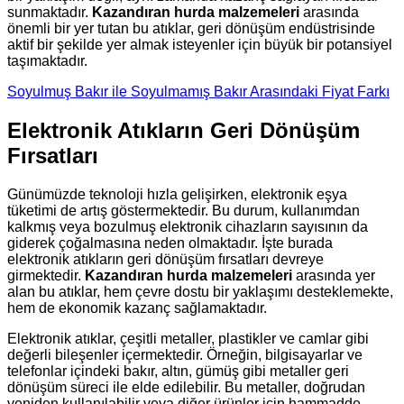
sunmaktadır.
Kazandıran hurda malzemeleri
arasında
önemli bir yer tutan bu atıklar, geri dönüşüm endüstrisinde
aktif bir şekilde yer almak isteyenler için büyük bir potansiyel
taşımaktadır.
Soyulmuş Bakır ile Soyulmamış Bakır Arasındaki Fiyat Farkı
Elektronik Atıkların Geri Dönüşüm
Fırsatları
Günümüzde teknoloji hızla gelişirken, elektronik eşya
tüketimi de artış göstermektedir. Bu durum, kullanımdan
kalkmış veya bozulmuş elektronik cihazların sayısının da
giderek çoğalmasına neden olmaktadır. İşte burada
elektronik atıkların geri dönüşüm fırsatları devreye
girmektedir.
Kazandıran hurda malzemeleri
arasında yer
alan bu atıklar, hem çevre dostu bir yaklaşımı desteklemekte,
hem de ekonomik kazanç sağlamaktadır.
Elektronik atıklar, çeşitli metaller, plastikler ve camlar gibi
değerli bileşenler içermektedir. Örneğin, bilgisayarlar ve
telefonlar içindeki bakır, altın, gümüş gibi metaller geri
dönüşüm süreci ile elde edilebilir. Bu metaller, doğrudan
yeniden kullanılabilir veya diğer ürünler için hammadde