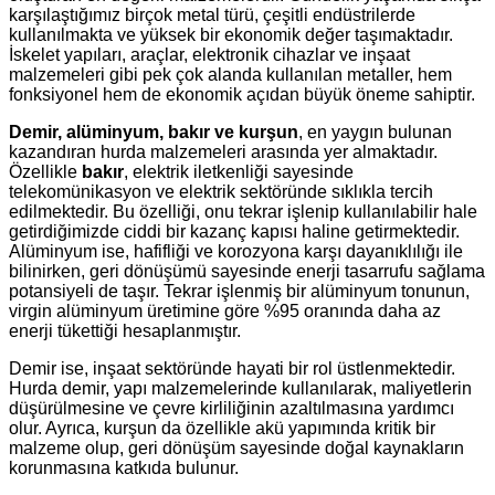
karşılaştığımız birçok metal türü, çeşitli endüstrilerde
kullanılmakta ve yüksek bir ekonomik değer taşımaktadır.
İskelet yapıları, araçlar, elektronik cihazlar ve inşaat
malzemeleri gibi pek çok alanda kullanılan metaller, hem
fonksiyonel hem de ekonomik açıdan büyük öneme sahiptir.
Demir, alüminyum, bakır ve kurşun
, en yaygın bulunan
kazandıran hurda malzemeleri arasında yer almaktadır.
Özellikle
bakır
, elektrik iletkenliği sayesinde
telekomünikasyon ve elektrik sektöründe sıklıkla tercih
edilmektedir. Bu özelliği, onu tekrar işlenip kullanılabilir hale
getirdiğimizde ciddi bir kazanç kapısı haline getirmektedir.
Alüminyum ise, hafifliği ve korozyona karşı dayanıklılığı ile
bilinirken, geri dönüşümü sayesinde enerji tasarrufu sağlama
potansiyeli de taşır. Tekrar işlenmiş bir alüminyum tonunun,
virgin alüminyum üretimine göre %95 oranında daha az
enerji tükettiği hesaplanmıştır.
Demir ise, inşaat sektöründe hayati bir rol üstlenmektedir.
Hurda demir, yapı malzemelerinde kullanılarak, maliyetlerin
düşürülmesine ve çevre kirliliğinin azaltılmasına yardımcı
olur. Ayrıca, kurşun da özellikle akü yapımında kritik bir
malzeme olup, geri dönüşüm sayesinde doğal kaynakların
korunmasına katkıda bulunur.