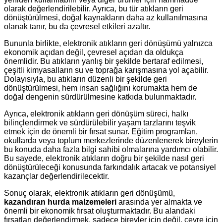
olarak değerlendirilebilir. Ayrıca, bu tür atıkların geri
dönüştürülmesi, doğal kaynakların daha az kullanılmasına
olanak tanır, bu da çevresel etkileri azaltır.
Bununla birlikte, elektronik atıkların geri dönüşümü yalnızca
ekonomik açıdan değil, çevresel açıdan da oldukça
önemlidir. Bu atıkların yanlış bir şekilde bertaraf edilmesi,
çeşitli kimyasalların su ve toprağa karışmasına yol açabilir.
Dolayısıyla, bu atıkların düzenli bir şekilde geri
dönüştürülmesi, hem insan sağlığını korumakta hem de
doğal dengenin sürdürülmesine katkıda bulunmaktadır.
Ayrıca, elektronik atıkların geri dönüşüm süreci, halkı
bilinçlendirmek ve sürdürülebilir yaşam tarzlarını teşvik
etmek için de önemli bir fırsat sunar. Eğitim programları,
okullarda veya toplum merkezlerinde düzenlenerek bireylerin
bu konuda daha fazla bilgi sahibi olmalarına yardımcı olabilir.
Bu sayede, elektronik atıkların doğru bir şekilde nasıl geri
dönüştürüleceği konusunda farkındalık artacak ve potansiyel
kazançlar değerlendirilecektir.
Sonuç olarak, elektronik atıkların geri dönüşümü,
kazandıran hurda malzemeleri
arasında yer almakta ve
önemli bir ekonomik fırsat oluşturmaktadır. Bu alandaki
fırsatları değerlendirmek, sadece bireyler için değil, çevre için