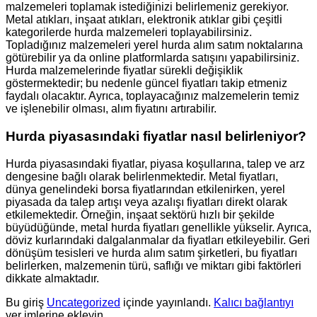
malzemeleri toplamak istediğinizi belirlemeniz gerekiyor.
Metal atıkları, inşaat atıkları, elektronik atıklar gibi çeşitli
kategorilerde hurda malzemeleri toplayabilirsiniz.
Topladığınız malzemeleri yerel hurda alım satım noktalarına
götürebilir ya da online platformlarda satışını yapabilirsiniz.
Hurda malzemelerinde fiyatlar sürekli değişiklik
göstermektedir; bu nedenle güncel fiyatları takip etmeniz
faydalı olacaktır. Ayrıca, toplayacağınız malzemelerin temiz
ve işlenebilir olması, alım fiyatını artırabilir.
Hurda piyasasındaki fiyatlar nasıl belirleniyor?
Hurda piyasasındaki fiyatlar, piyasa koşullarına, talep ve arz
dengesine bağlı olarak belirlenmektedir. Metal fiyatları,
dünya genelindeki borsa fiyatlarından etkilenirken, yerel
piyasada da talep artışı veya azalışı fiyatları direkt olarak
etkilemektedir. Örneğin, inşaat sektörü hızlı bir şekilde
büyüdüğünde, metal hurda fiyatları genellikle yükselir. Ayrıca,
döviz kurlarındaki dalgalanmalar da fiyatları etkileyebilir. Geri
dönüşüm tesisleri ve hurda alım satım şirketleri, bu fiyatları
belirlerken, malzemenin türü, saflığı ve miktarı gibi faktörleri
dikkate almaktadır.
Bu giriş
Uncategorized
içinde yayınlandı.
Kalıcı bağlantıyı
yer imlerine ekleyin.