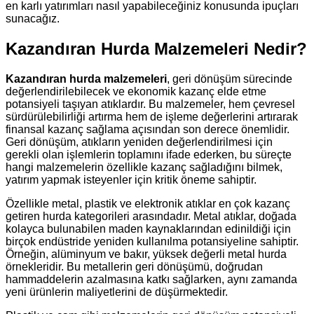
en karlı yatırımları nasıl yapabileceğiniz konusunda ipuçları
sunacağız.
Kazandıran Hurda Malzemeleri Nedir?
Kazandıran hurda malzemeleri
, geri dönüşüm sürecinde
değerlendirilebilecek ve ekonomik kazanç elde etme
potansiyeli taşıyan atıklardır. Bu malzemeler, hem çevresel
sürdürülebilirliği artırma hem de işleme değerlerini artırarak
finansal kazanç sağlama açısından son derece önemlidir.
Geri dönüşüm, atıkların yeniden değerlendirilmesi için
gerekli olan işlemlerin toplamını ifade ederken, bu süreçte
hangi malzemelerin özellikle kazanç sağladığını bilmek,
yatırım yapmak isteyenler için kritik öneme sahiptir.
Özellikle metal, plastik ve elektronik atıklar en çok kazanç
getiren hurda kategorileri arasındadır. Metal atıklar, doğada
kolayca bulunabilen maden kaynaklarından edinildiği için
birçok endüstride yeniden kullanılma potansiyeline sahiptir.
Örneğin, alüminyum ve bakır, yüksek değerli metal hurda
örnekleridir. Bu metallerin geri dönüşümü, doğrudan
hammaddelerin azalmasına katkı sağlarken, aynı zamanda
yeni ürünlerin maliyetlerini de düşürmektedir.