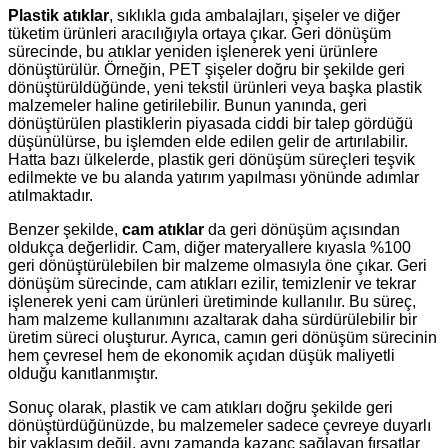
Plastik atıklar
, sıklıkla gıda ambalajları, şişeler ve diğer
tüketim ürünleri aracılığıyla ortaya çıkar. Geri dönüşüm
sürecinde, bu atıklar yeniden işlenerek yeni ürünlere
dönüştürülür. Örneğin, PET şişeler doğru bir şekilde geri
dönüştürüldüğünde, yeni tekstil ürünleri veya başka plastik
malzemeler haline getirilebilir. Bunun yanında, geri
dönüştürülen plastiklerin piyasada ciddi bir talep gördüğü
düşünülürse, bu işlemden elde edilen gelir de artırılabilir.
Hatta bazı ülkelerde, plastik geri dönüşüm süreçleri teşvik
edilmekte ve bu alanda yatırım yapılması yönünde adımlar
atılmaktadır.
Benzer şekilde,
cam atıklar
da geri dönüşüm açısından
oldukça değerlidir. Cam, diğer materyallere kıyasla %100
geri dönüştürülebilen bir malzeme olmasıyla öne çıkar. Geri
dönüşüm sürecinde, cam atıkları ezilir, temizlenir ve tekrar
işlenerek yeni cam ürünleri üretiminde kullanılır. Bu süreç,
ham malzeme kullanımını azaltarak daha sürdürülebilir bir
üretim süreci oluşturur. Ayrıca, camın geri dönüşüm sürecinin
hem çevresel hem de ekonomik açıdan düşük maliyetli
olduğu kanıtlanmıştır.
Sonuç olarak, plastik ve cam atıkları doğru şekilde geri
dönüştürdüğünüzde, bu malzemeler sadece çevreye duyarlı
bir yaklaşım değil, aynı zamanda kazanç sağlayan fırsatlar