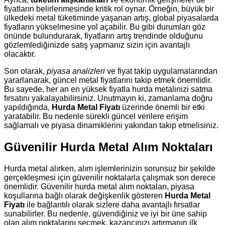
fiyatların belirlenmesinde kritik rol oynar. Örneğin, büyük bir
ülkedeki metal tüketiminde yaşanan artış, global piyasalarda
fiyatların yükselmesine yol açabilir. Bu gibi durumları göz
önünde bulundurarak, fiyatların artış trendinde olduğunu
gözlemlediğinizde satış yapmanız sizin için avantajlı
olacaktır.
Son olarak,
piyasa analizleri
ve fiyat takip uygulamalarından
yararlanarak, güncel metal fiyatlarını takip etmek önemlidir.
Bu sayede, her an en yüksek fiyatla hurda metalinizi satma
fırsatını yakalayabilirsiniz. Unutmayın ki, zamanlama doğru
yapıldığında,
Hurda Metal Fiyatı
üzerinde önemli bir etki
yaratabilir. Bu nedenle sürekli güncel verilere erişim
sağlamalı ve piyasa dinamiklerini yakından takip etmelisiniz.
Güvenilir Hurda Metal Alım Noktaları
Hurda metal alırken, alım işlemlerinizin sorunsuz bir şekilde
gerçekleşmesi için güvenilir noktalarla çalışmak son derece
önemlidir. Güvenilir hurda metal alım noktaları, piyasa
koşullarına bağlı olarak değişkenlik gösteren
Hurda Metal
Fiyatı
ile bağlantılı olarak sizlere daha avantajlı fırsatlar
sunabilirler. Bu nedenle, güvendiğiniz ve iyi bir üne sahip
olan alım noktalarını seçmek, kazancınızı artırmanın ilk