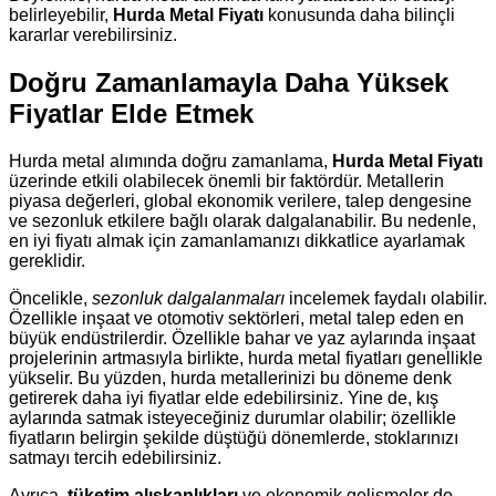
belirleyebilir,
Hurda Metal Fiyatı
konusunda daha bilinçli
kararlar verebilirsiniz.
Doğru Zamanlamayla Daha Yüksek
Fiyatlar Elde Etmek
Hurda metal alımında doğru zamanlama,
Hurda Metal Fiyatı
üzerinde etkili olabilecek önemli bir faktördür. Metallerin
piyasa değerleri, global ekonomik verilere, talep dengesine
ve sezonluk etkilere bağlı olarak dalgalanabilir. Bu nedenle,
en iyi fiyatı almak için zamanlamanızı dikkatlice ayarlamak
gereklidir.
Öncelikle,
sezonluk dalgalanmaları
incelemek faydalı olabilir.
Özellikle inşaat ve otomotiv sektörleri, metal talep eden en
büyük endüstrilerdir. Özellikle bahar ve yaz aylarında inşaat
projelerinin artmasıyla birlikte, hurda metal fiyatları genellikle
yükselir. Bu yüzden, hurda metallerinizi bu döneme denk
getirerek daha iyi fiyatlar elde edebilirsiniz. Yine de, kış
aylarında satmak isteyeceğiniz durumlar olabilir; özellikle
fiyatların belirgin şekilde düştüğü dönemlerde, stoklarınızı
satmayı tercih edebilirsiniz.
Ayrıca,
tüketim alışkanlıkları
ve ekonomik gelişmeler de