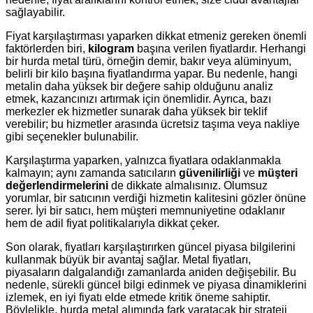
sağlayabilir.
Fiyat karşılaştırması yaparken dikkat etmeniz gereken önemli
faktörlerden biri,
kilogram
başına verilen fiyatlardır. Herhangi
bir hurda metal türü, örneğin demir, bakır veya alüminyum,
belirli bir kilo başına fiyatlandırma yapar. Bu nedenle, hangi
metalin daha yüksek bir değere sahip olduğunu analiz
etmek, kazancınızı artırmak için önemlidir. Ayrıca, bazı
merkezler ek hizmetler sunarak daha yüksek bir teklif
verebilir; bu hizmetler arasında ücretsiz taşıma veya nakliye
gibi seçenekler bulunabilir.
Karşılaştırma yaparken, yalnızca fiyatlara odaklanmakla
kalmayın; aynı zamanda satıcıların
güvenilirliği
ve
müşteri
değerlendirmelerini
de dikkate almalısınız. Olumsuz
yorumlar, bir satıcının verdiği hizmetin kalitesini gözler önüne
serer. İyi bir satıcı, hem müşteri memnuniyetine odaklanır
hem de adil fiyat politikalarıyla dikkat çeker.
Son olarak, fiyatları karşılaştırırken güncel piyasa bilgilerini
kullanmak büyük bir avantaj sağlar. Metal fiyatları,
piyasaların dalgalandığı zamanlarda aniden değişebilir. Bu
nedenle, sürekli güncel bilgi edinmek ve piyasa dinamiklerini
izlemek, en iyi fiyatı elde etmede kritik öneme sahiptir.
Böylelikle, hurda metal alımında fark yaratacak bir strateji