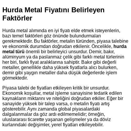
Hurda Metal Fiyatını Belirleyen
Faktörler
Hurda metal alımında en iyi fiyatı elde etmek isteyenlerin,
bazı temel faktörleri göz önünde bulundurmaları
gerekmektedir. Bu faktörler, metalin türünden, piyasa talebine
ve ekonomik durumdan doğrudan etkilenir. Öncelikle,
hurda
metal türü
önemli bir belirleyici unsurdur. Demir, bakır,
alüminyum ya da paslanmaz çelik gibi farklı metal türlerinin
her biri, farklı fiyat aralıklarına sahiptir. Bakır gibi değerli
metaller, genellikle daha yüksek fiyatlarla alıcı bulurken,
demir gibi yaygın metaller daha düşük değerlerde işlem
görmektedir.
Piyasa talebi de fiyatları etkileyen kritik bir unsurdur.
Ekonomik koşullar, metal işleme sanayisine tedarik edilen
kaynakların miktarını ve niteliğini doğrudan etkiler. Eğer bir
sanayide yüksek bir talep varsa, o metalin fiyatı artış
gösterebilir. Aynı zamanda global piyasalardaki
dalgalanmalar da göz ardı edilmemelidir; örneğin,
uluslararası ticarette yaşanan gelişmeler ya da döviz
kurlarındaki değişimler, yerel fiyatları etkileyebilir.