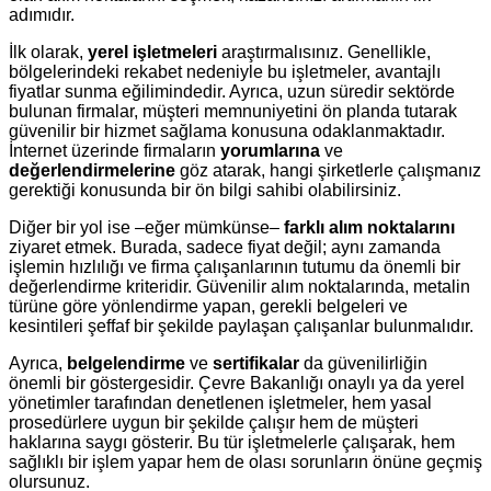
adımıdır.
İlk olarak,
yerel işletmeleri
araştırmalısınız. Genellikle,
bölgelerindeki rekabet nedeniyle bu işletmeler, avantajlı
fiyatlar sunma eğilimindedir. Ayrıca, uzun süredir sektörde
bulunan firmalar, müşteri memnuniyetini ön planda tutarak
güvenilir bir hizmet sağlama konusuna odaklanmaktadır.
İnternet üzerinde firmaların
yorumlarına
ve
değerlendirmelerine
göz atarak, hangi şirketlerle çalışmanız
gerektiği konusunda bir ön bilgi sahibi olabilirsiniz.
Diğer bir yol ise –eğer mümkünse–
farklı alım noktalarını
ziyaret etmek. Burada, sadece fiyat değil; aynı zamanda
işlemin hızlılığı ve firma çalışanlarının tutumu da önemli bir
değerlendirme kriteridir. Güvenilir alım noktalarında, metalin
türüne göre yönlendirme yapan, gerekli belgeleri ve
kesintileri şeffaf bir şekilde paylaşan çalışanlar bulunmalıdır.
Ayrıca,
belgelendirme
ve
sertifikalar
da güvenilirliğin
önemli bir göstergesidir. Çevre Bakanlığı onaylı ya da yerel
yönetimler tarafından denetlenen işletmeler, hem yasal
prosedürlere uygun bir şekilde çalışır hem de müşteri
haklarına saygı gösterir. Bu tür işletmelerle çalışarak, hem
sağlıklı bir işlem yapar hem de olası sorunların önüne geçmiş
olursunuz.