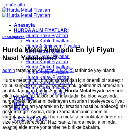
İçeriğe atla
Anasayfa
HURDA ALIM FİYATLARI
Hurda Bakır Fiyatları
Uncategorized
Hurda Kablo Fiyatları
Hurda Alüminyum Fiyatları
Hurda Metal Alımında En İyi Fiyatı
Sarı Hurda Fiyatları
Nasıl Yakalarım?
Hurda Demir Fiyatları
Hurda Kâğıt Fiyatları
Hurda Çinko Fiyatları
admin
tarafından
Ağustos 23, 2025
tarihinde yayınlandı
Hurda Krom Fiyatları
Hurda Kalay Fiyatları
Hurda metal alımı, birçok sanayi dalı için önemli bir süreçtir
Hurda Kurşun Fiyatları
ve bu süreçte en iyi fiyatı yakalamak, gelirlerinizi artırmanın
Hurda Çinko Fiyatları
anahtarlarından biridir. Ancak,
Hurda Metal Fiyatı
üzerinde
Hurda Akü Fiyatları
etkili olan birçok faktör bulunmaktadır. Bu blog yazısında,
Biz Kimiz
hurda metal fiyatlarını belirleyen unsurları inceleyecek, fiyat
Blog
karşılaştırmaları yaparak en iyi fırsatları nasıl bulabileceğinizi
İletişim
göstereceğiz. Ayrıca, doğru zamanlamanın önemini
vurgulayarak, güvenilir hurda metal alım noktaları önererek
0 532 067 98 66
size yol göstereceğiz. Hazırsanız, hurda metal alımında
avantaj elde etme yöntemlerine birlikte bakalım.