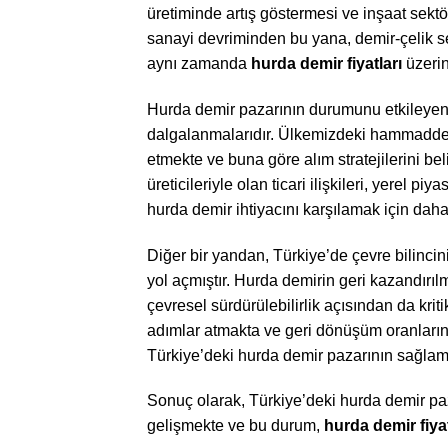
üretiminde artış göstermesi ve inşaat sektör
sanayi devriminden bu yana, demir-çelik se
aynı zamanda
hurda demir fiyatları
üzerin
Hurda demir pazarının durumunu etkileyen ö
dalgalanmalarıdır. Ülkemizdeki hammadde ted
etmekte ve buna göre alım stratejilerini be
üreticileriyle olan ticari ilişkileri, yerel 
hurda demir ihtiyacını karşılamak için dah
Diğer bir yandan, Türkiye’de çevre bilinc
yol açmıştır. Hurda demirin geri kazandır
çevresel sürdürülebilirlik açısından da krit
adımlar atmakta ve geri dönüşüm oranlarını 
Türkiye’deki hurda demir pazarının sağlam
Sonuç olarak, Türkiye’deki hurda demir paz
gelişmekte ve bu durum,
hurda demir fiyat