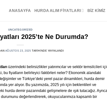
ANASAYFA
HURDA ALIM FİYATLARI
BIZ KIMIZ
UNCATEGORIZED
yatları 2025’te Ne Durumda?
DAN
AĞUSTOS 23, 2025
TARIHINDE YAYINLANDI
ları
üzerindeki belirsizlikler yatırımcılar ve sektör temsilcileri iç
 bu fiyatların belirleyici faktörleri neler? Ekonomik alandaki
değişimler ve Türkiye’deki yerel pazar dinamikleri, hurda demir
ında yer alıyor. Bu yazımızda, 2025 yılı için beklentileri ve
ki hurda demir pazarındaki gelişmelere de ışık tutacağız. Ayrıca
t durumunu değerlendirerek, okuyucularımıza kapsamlı bir