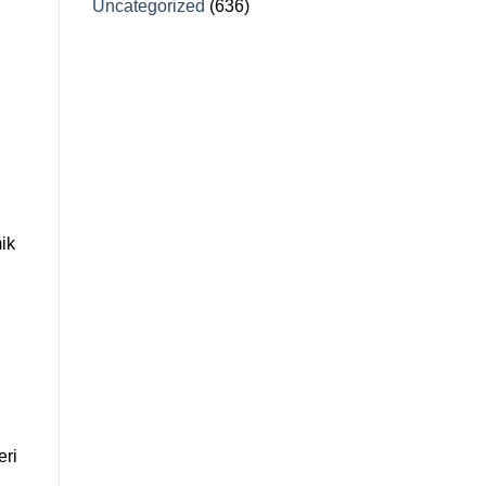
Uncategorized
(636)
ik
eri