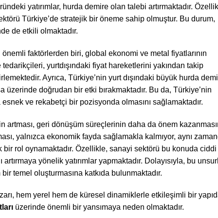
ündeki yatırımlar, hurda demire olan talebi artırmaktadır. Özellik
ktörü Türkiye’de stratejik bir öneme sahip olmuştur. Bu durum,
de de etkili olmaktadır.
nemli faktörlerden biri, global ekonomi ve metal fiyatlarının
arikçileri, yurtdışındaki fiyat hareketlerini yakından takip
lirlemektedir. Ayrıca, Türkiye’nin yurt dışındaki büyük hurda demi
piyasa üzerinde doğrudan bir etki bırakmaktadır. Bu da, Türkiye’nin
a esnek ve rekabetçi bir pozisyonda olmasını sağlamaktadır.
inin artması, geri dönüşüm süreçlerinin daha da önem kazanmas
ılması, yalnızca ekonomik fayda sağlamakla kalmıyor, aynı zama
ik bir rol oynamaktadır. Özellikle, sanayi sektörü bu konuda ciddi
artırmaya yönelik yatırımlar yapmaktadır. Dolayısıyla, bu unsurl
 bir temel oluşturmasına katkıda bulunmaktadır.
arı, hem yerel hem de küresel dinamiklerle etkileşimli bir yapı
ları
üzerinde önemli bir yansımaya neden olmaktadır.