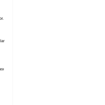
or.
lar
ası