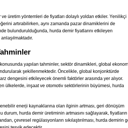
r
ve üretim yöntemleri de fiyatları dolaylı yoldan etkiler. Yenilikçi
erini artırabilirken, aynı zamanda pazar dinamiklerini de
nde bulundurulduğunda, hurda demir fiyatlarını etkileyen
 anlaşılmaktadır.
Tahminler
konusunda yapılan tahminler, sektör dinamikleri, global ekonom
ndurularak şekillenmektedir. Öncelikle, global konjonktürde
rz dengesini etkileyecek önemli faktörler arasında yer alıyor.
en ülkelerde, inşaat ve otomotiv sektörlerinin büyümesi, hurda
enebilir enerji kaynaklarına olan ilginin artması, geri dönüşüm
Bu durum, hurda demir üretiminin artmasını sağlayarak, fiyatların
ndan, çevresel regülasyonların sıkılaştırılması, hurda demirin g
ini teşvik edecektir.