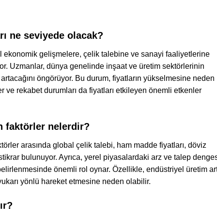
arı ne seviyede olacak?
al ekonomik gelişmelere, çelik talebine ve sanayi faaliyetlerine
yor. Uzmanlar, dünya genelinde inşaat ve üretim sektörlerinin
in artacağını öngörüyor. Bu durum, fiyatların yükselmesine neden
er ve rekabet durumları da fiyatları etkileyen önemli etkenler
n faktörler nelerdir?
ktörler arasında global çelik talebi, ham madde fiyatları, döviz
stikrar bulunuyor. Ayrıca, yerel piyasalardaki arz ve talep denges
n belirlenmesinde önemli rol oynar. Özellikle, endüstriyel üretim art
 yukarı yönlü hareket etmesine neden olabilir.
ır?