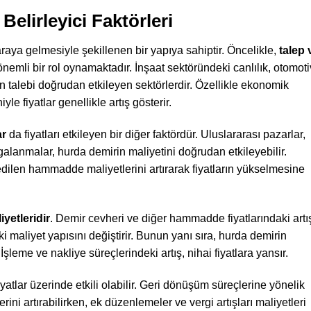
Belirleyici Faktörleri
araya gelmesiyle şekillenen bir yapıya sahiptir. Öncelikle,
talep 
önemli bir rol oynamaktadır. İnşaat sektöründeki canlılık, otomoti
n talebi doğrudan etkileyen sektörlerdir. Özellikle ekonomik
 fiyatlar genellikle artış gösterir.
ar
da fiyatları etkileyen bir diğer faktördür. Uluslararası pazarlar,
alanmalar, hurda demirin maliyetini doğrudan etkileyebilir.
 edilen hammadde maliyetlerini artırarak fiyatların yükselmesine
yetleridir
. Demir cevheri ve diğer hammadde fiyatlarındaki artı
ki maliyet yapısını değiştirir. Bunun yanı sıra, hurda demirin
İşleme ve nakliye süreçlerindeki artış, nihai fiyatlara yansır.
yatlar üzerinde etkili olabilir. Geri dönüşüm süreçlerine yönelik
ini artırabilirken, ek düzenlemeler ve vergi artışları maliyetleri