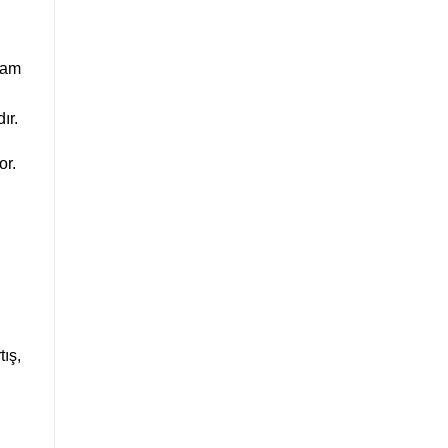
vam
ır.
or.
tış,
,