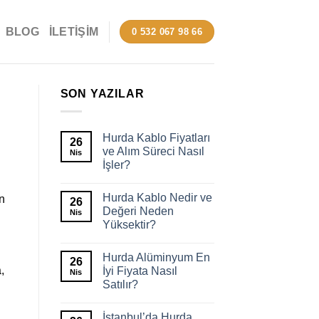
BLOG
İLETIŞIM
0 532 067 98 66
SON YAZILAR
Hurda Kablo Fiyatları
26
ve Alım Süreci Nasıl
Nis
İşler?
Hurda Kablo Nedir ve
in
26
Değeri Neden
Nis
Yüksektir?
Hurda Alüminyum En
26
,
İyi Fiyata Nasıl
Nis
Satılır?
İstanbul’da Hurda