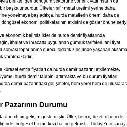
yla birlikte, geri dönüşüm sektörüne yönelik yatırımların da
bir başka unsurdur. Ülkeler, sıfır metal üretimi yerine daha
erine yönelmeye başladıkça, hurda metallerin önemi daha da
 döngüsel ekonomi politikalarının etkisini de gözler önüne seriy
ve ekonomik belirsizlikler de hurda demir fiyatlarında
n, ithalat ve ihracatta uygulanan gümrük tarifeleri, ani fiyat
emi sonrası toparlanma süreci, tedarik zincirinde yaşanan aksama
lik yaratmaktadır.
e küresel emtia fiyatları da hurda demir pazarını etkilemekte.
üyüme, hurda demir talebini artırmakta ve bu durum fiyatları
hurda demir pazarındaki gelişmeler, hem yerel hem de uluslarar
.
ir Pazarının Durumu
da önemli bir gelişim göstermiştir. Ülke, hem iç tüketim hem de
diğinde, bölgesel bir merkezi haline gelmiştir. Türkiye’nin sanayi