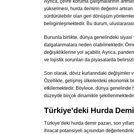
Ayrıca, çevre koruma çalışmalarının artması
yükselmesi, hurda demirin değerini artıran 
sürdürülebilir olan geri dönüşüm yönteml
belirginleşmektedir. Bu durum, uluslararası
Bununla birlikte, dünya genelindeki siyasi 
dalgalanmalara neden olabilmektedir. Örneği
değişikliklerine yol açabilir. Ayrıca, pand
ve lojistik sorunları da piyasalarda belirsiz
Son olarak, döviz kurlarındaki değişimler v
Özellikle, gelişmiş ülkelerdeki ekonomik b
etkilemektedir. Böylece, dünya genelinde 
düzeyde birçok dinamikle şekillenmektedir
Türkiye’deki Hurda Dem
Türkiye’deki hurda demir pazarı, son yıllar
ihracat potansiyeli açısından değerlendiril