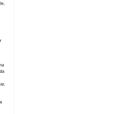
le,
r
ına
nda
ar,
da