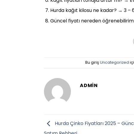
Kağıt fiyatları tonajla artar mı? → E
Hurda kağıt kilosu ne kadar? → 3 – 6
Güncel fiyatı nereden öğrenebilirim?
Bu giriş
Uncategorized
iç
ADMIN
Hurda Çinko Fiyatları 2025 – Günc
Satım Rehberi