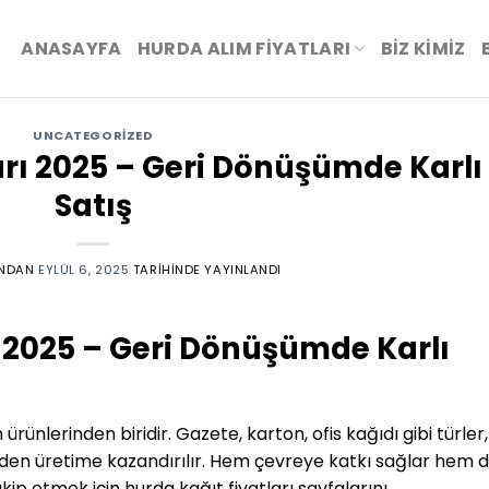
ANASAYFA
HURDA ALIM FİYATLARI
BIZ KIMIZ
UNCATEGORIZED
arı 2025 – Geri Dönüşümde Karlı
Satış
NDAN
EYLÜL 6, 2025
TARIHINDE YAYINLANDI
ı 2025 – Geri Dönüşümde Karlı
ünlerinden biridir. Gazete, karton, ofis kağıdı gibi türler,
iden üretime kazandırılır. Hem çevreye katkı sağlar hem 
takip etmek için hurda kağıt fiyatları sayfalarını