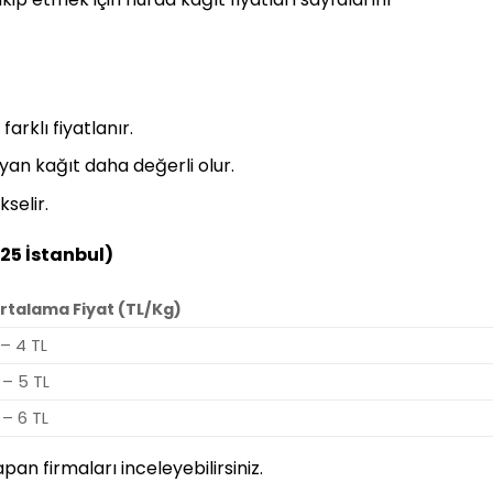
arklı fiyatlanır.
yan kağıt daha değerli olur.
selir.
25 İstanbul)
rtalama Fiyat (TL/Kg)
 – 4 TL
 – 5 TL
 – 6 TL
apan firmaları inceleyebilirsiniz.