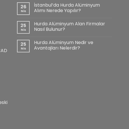
İstanbul’da Hurda Alüminyum
26
Alımı Nerede Yapılır?
Nis
Hurda Alüminyum Alan Firmalar
25
Nasıl Bulunur?
Nis
Hurda Alüminyum Nedir ve
25
Avantajları Nelerdir?
Nis
CAD
eski