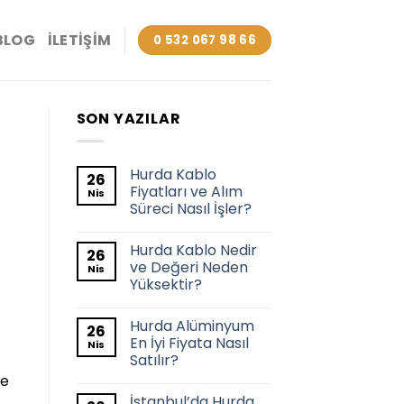
BLOG
İLETIŞIM
0 532 067 98 66
SON YAZILAR
Hurda Kablo
26
Fiyatları ve Alım
Nis
Süreci Nasıl İşler?
Hurda Kablo Nedir
26
ve Değeri Neden
Nis
Yüksektir?
Hurda Alüminyum
26
En İyi Fiyata Nasıl
Nis
Satılır?
de
İstanbul’da Hurda