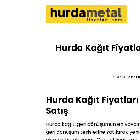
İçeriğe
atla
Hurda Kağıt Fiyatl
ADMIN
TARAFI
Hurda Kağıt Fiyatlar
Satış
Hurda kağıt, geri dönüşümün en yaygın ür
geri dönüşüm tesislerine satılarak yen
ek gelir fırsatı sunar. Güncel fiyatları 