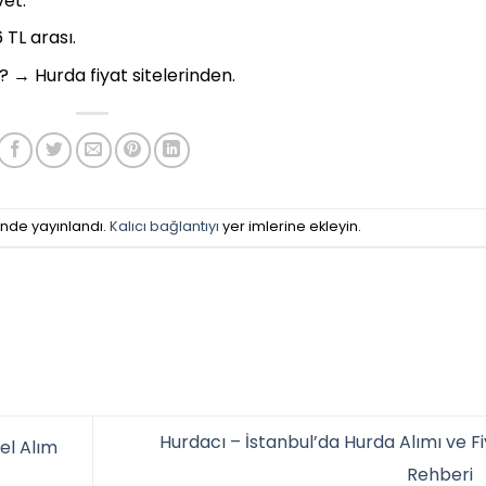
vet.
 TL arası.
 → Hurda fiyat sitelerinden.
inde yayınlandı.
Kalıcı bağlantıyı
yer imlerine ekleyin.
Hurdacı – İstanbul’da Hurda Alımı ve F
el Alım
Rehberi