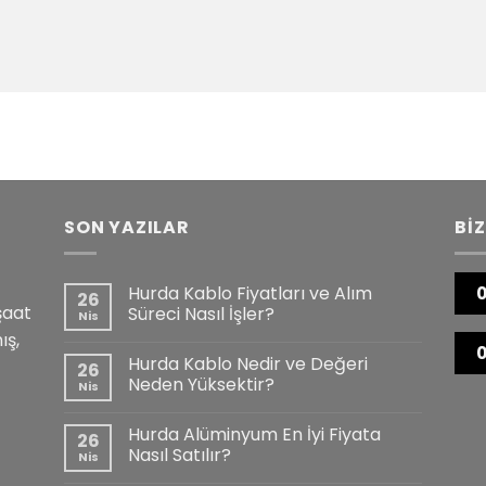
SON YAZILAR
BİZ
Hurda Kablo Fiyatları ve Alım
0
26
şaat
Süreci Nasıl İşler?
Nis
ış,
0
Hurda Kablo Nedir ve Değeri
26
Neden Yüksektir?
Nis
Hurda Alüminyum En İyi Fiyata
26
Nasıl Satılır?
Nis