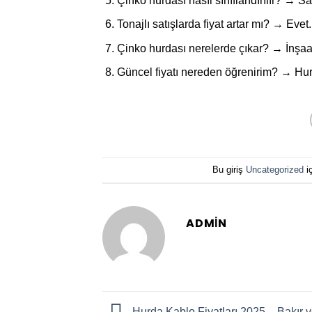
Çinko hurdası nasıl sınıflandırılır? → Saf,
Tonajlı satışlarda fiyat artar mı? → Evet.
Çinko hurdası nerelerde çıkar? → İnşaat
Güncel fiyatı nereden öğrenirim? → Hurd
Bu giriş
Uncategorized
i
ADMIN
Hurda Kablo Fiyatları 2025 – Bakır 