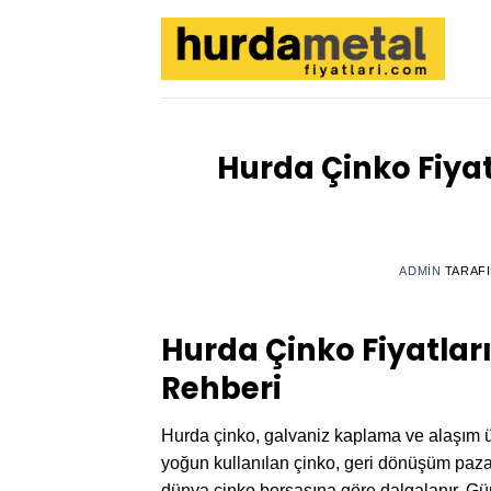
İçeriğe
atla
Hurda Çinko Fiyat
ADMIN
TARAF
Hurda Çinko Fiyatlar
Rehberi
Hurda çinko, galvaniz kaplama ve alaşım ü
yoğun kullanılan çinko, geri dönüşüm pazar
dünya çinko borsasına göre dalgalanır. Günc