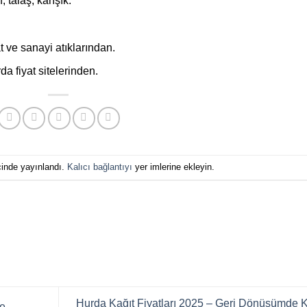
 talaş, karışık.
 ve sanayi atıklarından.
a fiyat sitelerinden.
çinde yayınlandı.
Kalıcı bağlantıyı
yer imlerine ekleyin.
Hurda Kağıt Fiyatları 2025 – Geri Dönüşümde K
ve