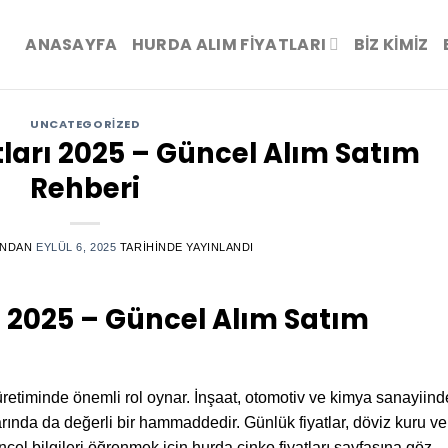
ANASAYFA
HURDA ALIM FİYATLARI
BIZ KIMIZ
UNCATEGORIZED
ları 2025 – Güncel Alım Satım
Rehberi
INDAN
EYLÜL 6, 2025
TARIHINDE YAYINLANDI
ı 2025 – Güncel Alım Satım
retiminde önemli rol oynar. İnşaat, otomotiv ve kimya sanayiind
ında da değerli bir hammaddedir. Günlük fiyatlar, döviz kuru ve
el bilgileri öğrenmek için hurda çinko fiyatları sayfasına göz