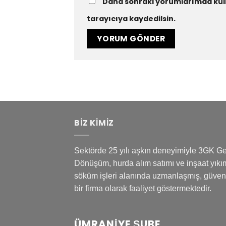
Daha sonraki yorumlarımda kull
tarayıcıya kaydedilsin.
BİZ KİMİZ
Sektörde 25 yılı aşkın deneyimiyle 3GK Ge
Dönüşüm, hurda alım satımı ve inşaat yıkı
söküm işleri alanında uzmanlaşmış, güveni
bir firma olarak faaliyet göstermektedir.
ÜMRANIYE ŞUBE