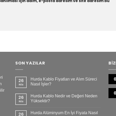
anılması için adım, e-posta adresim ve site adresim bu
SON YAZILAR
BİZ
ri
0
Hurda Kablo Fiyatları ve Alım Süreci
26
m
Nasıl İşler?
Nis
lir
0
Hurda Kablo Nedir ve Değeri Neden
26
Yüksektir?
Nis
Hurda Alüminyum En İyi Fiyata Nasıl
26