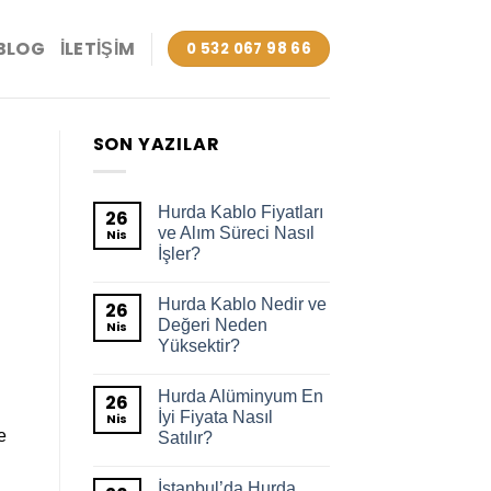
BLOG
İLETIŞIM
0 532 067 98 66
SON YAZILAR
Hurda Kablo Fiyatları
26
ve Alım Süreci Nasıl
Nis
İşler?
Hurda Kablo Nedir ve
26
Değeri Neden
Nis
Yüksektir?
Hurda Alüminyum En
26
İyi Fiyata Nasıl
Nis
e
Satılır?
İstanbul’da Hurda