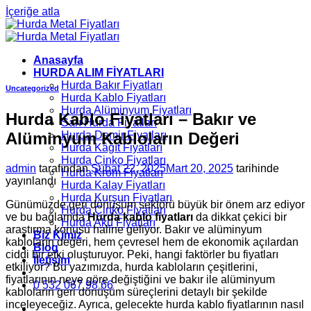
İçeriğe atla
Anasayfa
HURDA ALIM FİYATLARI
Hurda Bakır Fiyatları
Uncategorized
Hurda Kablo Fiyatları
Hurda Alüminyum Fiyatları
Hurda Kablo Fiyatları – Bakır ve
Sarı Hurda Fiyatları
Alüminyum Kabloların Değeri
Hurda Demir Fiyatları
Hurda Kâğıt Fiyatları
Hurda Çinko Fiyatları
admin
tarafından
Şubat 22, 2025
Mart 20, 2025
tarihinde
Hurda Krom Fiyatları
yayınlandı
Hurda Kalay Fiyatları
Hurda Kurşun Fiyatları
Günümüzde geri dönüşüm sektörü büyük bir önem arz ediyor
Hurda Çinko Fiyatları
ve bu bağlamda
Hurda kablo fiyatları
da dikkat çekici bir
Hurda Akü Fiyatları
araştırma konusu haline geliyor. Bakır ve alüminyum
Biz Kimiz
kabloların değeri, hem çevresel hem de ekonomik açılardan
Blog
ciddi bir etki oluşturuyor. Peki, hangi faktörler bu fiyatları
İletişim
etkiliyor? Bu yazımızda, hurda kabloların çeşitlerini,
fiyatlarının neye göre değiştiğini ve bakır ile alüminyum
0 532 067 98 66
kabloların geri dönüşüm süreçlerini detaylı bir şekilde
inceleyeceğiz. Ayrıca, gelecekte hurda kablo fiyatlarının nasıl