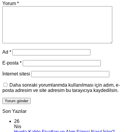
Yorum
*
Ad
*
E-posta
*
İnternet sitesi
Daha sonraki yorumlarımda kullanılması için adım, e-
posta adresim ve site adresim bu tarayıcıya kaydedilsin.
Son Yazılar
26
Nis
Hurda Kablo Fiyatları ve Alım Süreci Nasıl İşler?