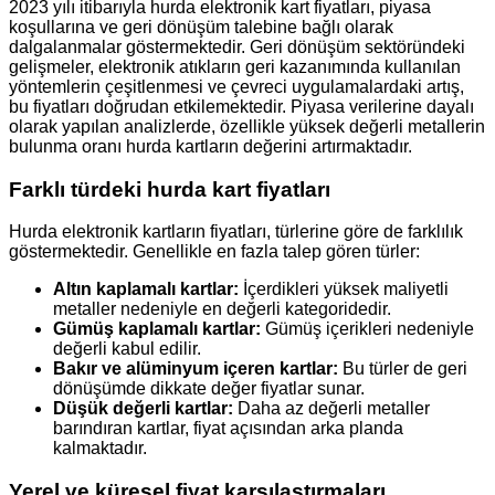
2023 yılı itibarıyla hurda elektronik kart fiyatları, piyasa
koşullarına ve geri dönüşüm talebine bağlı olarak
dalgalanmalar göstermektedir. Geri dönüşüm sektöründeki
gelişmeler, elektronik atıkların geri kazanımında kullanılan
yöntemlerin çeşitlenmesi ve çevreci uygulamalardaki artış,
bu fiyatları doğrudan etkilemektedir. Piyasa verilerine dayalı
olarak yapılan analizlerde, özellikle yüksek değerli metallerin
bulunma oranı hurda kartların değerini artırmaktadır.
Farklı türdeki hurda kart fiyatları
Hurda elektronik kartların fiyatları, türlerine göre de farklılık
göstermektedir. Genellikle en fazla talep gören türler:
Altın kaplamalı kartlar:
İçerdikleri yüksek maliyetli
metaller nedeniyle en değerli kategoridedir.
Gümüş kaplamalı kartlar:
Gümüş içerikleri nedeniyle
değerli kabul edilir.
Bakır ve alüminyum içeren kartlar:
Bu türler de geri
dönüşümde dikkate değer fiyatlar sunar.
Düşük değerli kartlar:
Daha az değerli metaller
barındıran kartlar, fiyat açısından arka planda
kalmaktadır.
Yerel ve küresel fiyat karşılaştırmaları