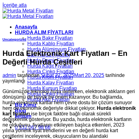
İçeriğe atla
Anasayfa
HURDA ALIM FİYATLARI
Hurda Bakır Fiyatları
Uncategorized
Hurda Kablo Fiyatları
Hurda Alüminyum Fiyatları
Hurda Elektronik Kart Fiyatları – En
Sarı Hurda Fiyatları
Değerli Hurda Çeşitleri
Hurda Demir Fiyatları
Hurda Kâğıt Fiyatları
Hurda Çinko Fiyatları
admin
tarafından
Şubat 22, 2025
Mart 20, 2025
tarihinde
Hurda Krom Fiyatları
yayınlandı
Hurda Kalay Fiyatları
Hurda Kurşun Fiyatları
Günümüzde teknoloji hızla ilerlerken, elektronik atıkların geri
Hurda Çinko Fiyatları
dönüşümü de büyük bir önem kazanıyor. Bu bağlamda,
Hurda Akü Fiyatları
hurda elektronik kartlar hem çevre dostu bir çözüm sunuyor
Biz Kimiz
hem de ekonomik değeriyle dikkat çekiyor.
Hurda elektronik
Blog
kart fiyatları
ise birçok faktöre bağlı olarak sürekli
İletişim
değişkenlik gösteriyor. Bu yazıda, hurda elektronik kartların
ne olduğunu, fiyatlarını etkileyen başlıca etkenleri, 2023
0 532 067 98 66
yılına yönelik fiyat trendlerini ve en değerli hurda kart
çeşitlerini inceleyerek, okuyucuların bu alandaki