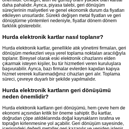
daha pahalıdır. Ayrıca, piyasa talebi, geri dönüşüm
süreçlerinin maliyetleri ve genel ekonomik durum da fiyatları
etkileyen unsurlardır. Sürekli değişen metal fiyatları ve geri
dönüştürme yöntemleri nedeniyle, fiyatlar dönem dönem
farklılık gösterebilir.
Hurda elektronik kartlar nasıl toplanır?
Hurda elektronik kartlar, genellikle atık yönetimi firmaları, geri
dönüşüm merkezleri veya yerel toplama noktaları aracılığıyla
toplanır. Bireysel olarak eski elektronik cihazlarını elden
çıkarmak isteyen kişiler, bu tür hizmetleri veren kuruluşlara
başvurabilir. Ayrıca, bazı firmalar evlerden kapıdan kapıya
hizmet vererek kullanmadığınız cihazları geri alır. Toplama
süreci, çevreye duyarlı bir şekilde yapılmalıdır.
Hurda elektronik kartların geri dönüşümü
neden önemlidir?
Hurda elektronik kartların geri dönüşümü, hem çevre hem de
ekonomi açısından kritik bir öneme sahiptir. Bu kartlar,
doğrudan çöpe atıldıklarında doğal kaynakların israfına ve
toprağın kirlenmesine yol açabilir. Geri dönüşüm sayesinde,
içerisindeki değerli metaller geri kazanılır ve yeniden işlenir.