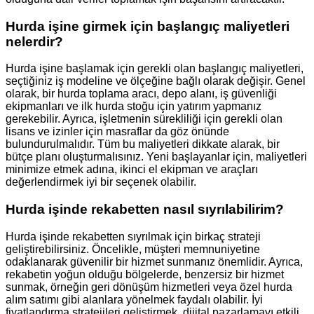
Hurda işine girmek için başlangıç maliyetleri
nelerdir?
Hurda işine başlamak için gerekli olan başlangıç maliyetleri,
seçtiğiniz iş modeline ve ölçeğine bağlı olarak değişir. Genel
olarak, bir hurda toplama aracı, depo alanı, iş güvenliği
ekipmanları ve ilk hurda stoğu için yatırım yapmanız
gerekebilir. Ayrıca, işletmenin sürekliliği için gerekli olan
lisans ve izinler için masraflar da göz önünde
bulundurulmalıdır. Tüm bu maliyetleri dikkate alarak, bir
bütçe planı oluşturmalısınız. Yeni başlayanlar için, maliyetleri
minimize etmek adına, ikinci el ekipman ve araçları
değerlendirmek iyi bir seçenek olabilir.
Hurda işinde rekabetten nasıl sıyrılabilirim?
Hurda işinde rekabetten sıyrılmak için birkaç strateji
geliştirebilirsiniz. Öncelikle, müşteri memnuniyetine
odaklanarak güvenilir bir hizmet sunmanız önemlidir. Ayrıca,
rekabetin yoğun olduğu bölgelerde, benzersiz bir hizmet
sunmak, örneğin geri dönüşüm hizmetleri veya özel hurda
alım satımı gibi alanlara yönelmek faydalı olabilir. İyi
fiyatlandırma stratejileri geliştirmek, dijital pazarlamayı etkili