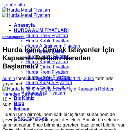
İçeriğe atla
Anasayfa
HURDA ALIM FİYATLARI
Hurda Bakır Fiyatları
Uncategorized
Hurda Kablo Fiyatları
Hurda Alüminyum Fiyatları
Hurda İşine Girmek İsteyenler İçin
Sarı Hurda Fiyatları
Kapsamlı Rehber: Nereden
Hurda Demir Fiyatları
Hurda Kâğıt Fiyatları
Başlamalı?
Hurda Çinko Fiyatları
Hurda Krom Fiyatları
Hurda Kalay Fiyatları
admin
tarafından
Mart 15, 2025
Mart 20, 2025
tarihinde
Hurda Kurşun Fiyatları
yayınlandı
Hurda Çinko Fiyatları
Hurda Akü Fiyatları
Biz Kimiz
15
Blog
Mar
İletişim
Hurda işine girmek, hem karlı bir iş fırsatı sunar hem de
0 532 067 98 66
çevreye duyarlı bir yaklaşımı destekler. Ancak, bu sektöre
adım atmadan önce bilmeniz gereken bazı temel bilgiler var.