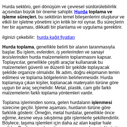
Hurda sektörü, geri dönüşüm ve çevresel sürdürülebilirlik
açısından büyük bir öneme sahiptir.
Hurda
toplama ve
işleme süreçleri
, bu sektörün temel bileşenlerini oluşturur ve
etkili bir işletme yönetimi için kritik bir rol oynar. Bu süreçlerin
her bir aşaması, dikkatli bir planlama ve uygulama gerektirir.
ilginizi çekebilir:
hurda kağıt fiyatları
Hurda toplama
, genellikle belirli bir alanın taranmasıyla
başlar. Bu işlem,
evlerden
,
iş yerlerinden
ve
sanayi
tesislerinden
hurda malzemelerin toplanmasını kapsar.
Toplayıcılar, genellikle çeşitli araçlar kullanarak bu
malzemeleri güvenli ve düzenli bir şekilde toplayacak
şekilde organize olmalıdır. İlk adım, doğru ekipmanın temin
edilmesi ve toplama bölgelerinin belirlenmesidir. Hurda
toplamaya çıkan kişiler, toplanacak materyalin türüne göre
uygun bir araç seçmelidir. Metal, plastik, cam gibi farklı
malzemelerin farklı toplama yöntemleri vardır.
Toplama işleminden sonra, gelen hurdaların
işlenmesi
sürecine geçilir. İşleme aşaması, hurdanın türüne göre
farklılık gösterir. Örneğin, metal hurdalar, genellikle önce
eğirme
,
kesme
veya
sıkıştırma
gibi işlemlerle şekillendirilir.
Böylece, taşıma işlemleri için daha az alan kaplar hale