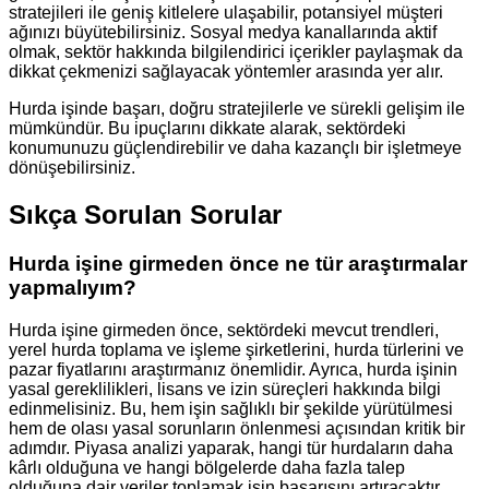
stratejileri ile geniş kitlelere ulaşabilir, potansiyel müşteri
ağınızı büyütebilirsiniz. Sosyal medya kanallarında aktif
olmak, sektör hakkında bilgilendirici içerikler paylaşmak da
dikkat çekmenizi sağlayacak yöntemler arasında yer alır.
Hurda işinde başarı, doğru stratejilerle ve sürekli gelişim ile
mümkündür. Bu ipuçlarını dikkate alarak, sektördeki
konumunuzu güçlendirebilir ve daha kazançlı bir işletmeye
dönüşebilirsiniz.
Sıkça Sorulan Sorular
Hurda işine girmeden önce ne tür araştırmalar
yapmalıyım?
Hurda işine girmeden önce, sektördeki mevcut trendleri,
yerel hurda toplama ve işleme şirketlerini, hurda türlerini ve
pazar fiyatlarını araştırmanız önemlidir. Ayrıca, hurda işinin
yasal gereklilikleri, lisans ve izin süreçleri hakkında bilgi
edinmelisiniz. Bu, hem işin sağlıklı bir şekilde yürütülmesi
hem de olası yasal sorunların önlenmesi açısından kritik bir
adımdır. Piyasa analizi yaparak, hangi tür hurdaların daha
kârlı olduğuna ve hangi bölgelerde daha fazla talep
olduğuna dair veriler toplamak işin başarısını artıracaktır.