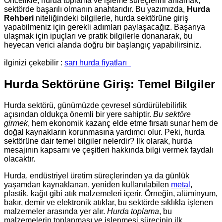
Öncelikle, hurda toplama ve işleme süreçlerini anlamak,
sektörde başarılı olmanın anahtarıdır. Bu yazımızda,
Hurda
Rehberi
niteliğindeki bilgilerle, hurda sektörüne giriş
yapabilmeniz için gerekli adımları paylaşacağız. Başarıya
ulaşmak için ipuçları ve pratik bilgilerle donanarak, bu
heyecan verici alanda doğru bir başlangıç yapabilirsiniz.
ilginizi çekebilir :
sarı hurda fiyatları
Hurda Sektörüne Giriş: Temel Bilgiler
Hurda sektörü, günümüzde çevresel sürdürülebilirlik
açısından oldukça önemli bir yere sahiptir.
Bu sektöre
girmek
, hem ekonomik kazanç elde etme fırsatı sunar hem de
doğal kaynakların korunmasına yardımcı olur. Peki, hurda
sektörüne dair temel bilgiler nelerdir? İlk olarak, hurda
mesajının kapsamı ve çeşitleri hakkında bilgi vermek faydalı
olacaktır.
Hurda, endüstriyel üretim süreçlerinden ya da günlük
yaşamdan kaynaklanan, yeniden kullanılabilen
metal
,
plastik, kağıt gibi atık malzemeleri içerir. Örneğin, alüminyum,
bakır, demir ve elektronik atıklar, bu sektörde sıklıkla işlenen
malzemeler arasında yer alır.
Hurda toplama
, bu
malzemelerin toplanması ve işlenmesi sürecinin ilk