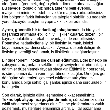
olduğunu öğrenmek, doğru yönlendirmeler almanızı sağlar.
Bu sayede, topladığınız hurda türlerini belirleyebilir,
maliyetleri minimize edebilir ve kâr marjınızı artırabilirsiniz.
Her bölgenin farklı ihtiyaçları ve talepleri olabilir; bu nedenle
yerel düzeyde araştırma yapmak kritik bir adımdır.
Ayrıca,
güvenilir bir tedarik ağı oluşturmak
da bireysel
başarınızı artırmada etkilidir. İyi ilişkiler kurarak, düzenli bir
kaynak bulabilir ve rekabet avantajı elde edebilirsiniz.
Potansiyel tedarikçilerle iyi bir iletişim kurmak, işinizi
büyütmenize yardımcı olacaktır. Ayrıca, düzenli iletişim ile
iletişim güvenliği sağlamak, iş ilişkilerinizi sağlamlaştırır.
Bir diğer önemli nokta ise
çalışan eğitimi
dir. Eğer bir ekip ile
çalışıyorsanız, onların sektörel bilgi seviyelerini artırmak için
eğitimler düzenlemek faydalı olacaktır. Eğitimli bir personel,
iş süreçlerinizi daha verimli yürütmenizi sağlar. Örneğin, geri
dönüşüm yöntemleri, çevresel etkiler ve atık yönetimi
konularında bilgi sahibi çalışanlar, işinizi daha sürdürülebilir
hale getirebilir.
Son olarak, işinizin dijitalleşmesine dikkat etmelisiniz.
Teknolojik altyapınızı güçlendirmek
, iş süreçlerinizi daha
etkili yönetmenize yardımcı olur. Online platformlarda varlık
göstermek, müşterilere erişiminizi artırır. Dijital pazarlama