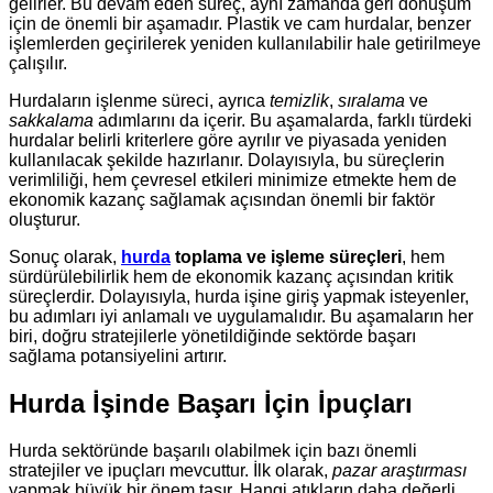
gelirler. Bu devam eden süreç, aynı zamanda geri dönüşüm
için de önemli bir aşamadır. Plastik ve cam hurdalar, benzer
işlemlerden geçirilerek yeniden kullanılabilir hale getirilmeye
çalışılır.
Hurdaların işlenme süreci, ayrıca
temizlik
,
sıralama
ve
sakkalama
adımlarını da içerir. Bu aşamalarda, farklı türdeki
hurdalar belirli kriterlere göre ayrılır ve piyasada yeniden
kullanılacak şekilde hazırlanır. Dolayısıyla, bu süreçlerin
verimliliği, hem çevresel etkileri minimize etmekte hem de
ekonomik kazanç sağlamak açısından önemli bir faktör
oluşturur.
Sonuç olarak,
hurda
toplama ve işleme süreçleri
, hem
sürdürülebilirlik hem de ekonomik kazanç açısından kritik
süreçlerdir. Dolayısıyla, hurda işine giriş yapmak isteyenler,
bu adımları iyi anlamalı ve uygulamalıdır. Bu aşamaların her
biri, doğru stratejilerle yönetildiğinde sektörde başarı
sağlama potansiyelini artırır.
Hurda İşinde Başarı İçin İpuçları
Hurda sektöründe başarılı olabilmek için bazı önemli
stratejiler ve ipuçları mevcuttur. İlk olarak,
pazar araştırması
yapmak büyük bir önem taşır. Hangi atıkların daha değerli