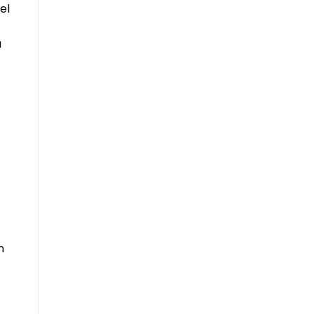
el
a
n