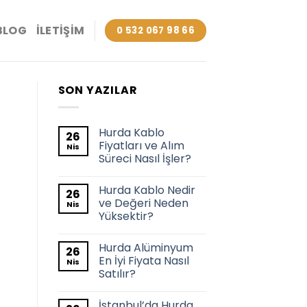
BLOG
İLETIŞIM
0 532 067 98 66
SON YAZILAR
Hurda Kablo
26
Fiyatları ve Alım
Nis
Süreci Nasıl İşler?
Hurda Kablo Nedir
26
ve Değeri Neden
Nis
Yüksektir?
Hurda Alüminyum
26
En İyi Fiyata Nasıl
Nis
Satılır?
İstanbul’da Hurda