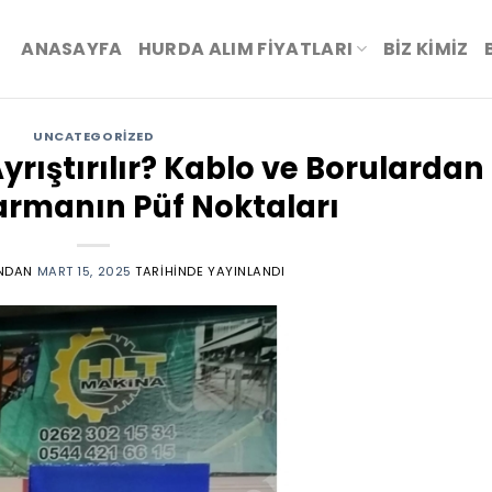
ANASAYFA
HURDA ALIM FİYATLARI
BIZ KIMIZ
UNCATEGORIZED
yrıştırılır? Kablo ve Borulardan
armanın Püf Noktaları
NDAN
MART 15, 2025
TARIHINDE YAYINLANDI