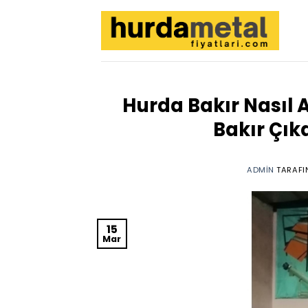
İçeriğe
atla
Hurda Bakır Nasıl A
Bakır Çık
ADMIN
TARAFI
15
Mar