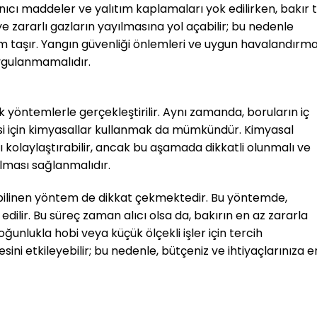
anıcı maddeler ve yalıtım kaplamaları yok edilirken, bakır t
 zararlı gazların yayılmasına yol açabilir; bu nedenle
m taşır. Yangın güvenliği önlemleri ve uygun havalandırm
ygulanmamalıdır.
k yöntemlerle gerçekleştirilir. Aynı zamanda, boruların iç
i için kimyasallar kullanmak da mümkündür. Kimyasal
kolaylaştırabilir, ancak bu aşamada dikkatli olunmalı ve
ılması sağlanmalıdır.
bilinen yöntem de dikkat çekmektedir. Bu yöntemde,
 edilir. Bu süreç zaman alıcı olsa da, bakırın en az zararla
ğunlukla hobi veya küçük ölçekli işler için tercih
sini etkileyebilir; bu nedenle, bütçeniz ve ihtiyaçlarınıza e