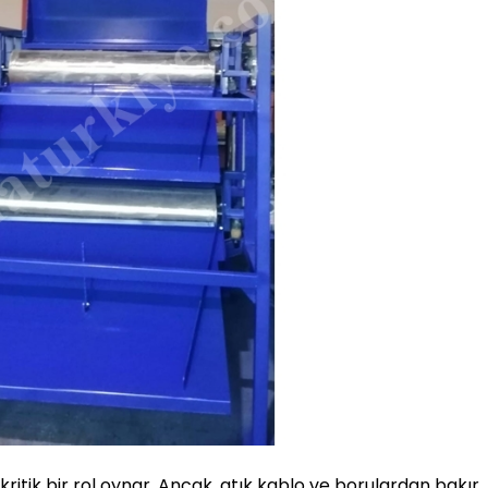
ritik bir rol oynar. Ancak, atık kablo ve borulardan bakır