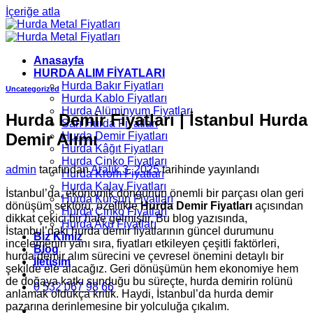
İçeriğe atla
Anasayfa
HURDA ALIM FİYATLARI
Hurda Bakır Fiyatları
Uncategorized
Hurda Kablo Fiyatları
Hurda Alüminyum Fiyatları
Hurda Demir Fiyatları | İstanbul Hurda
Sarı Hurda Fiyatları
Demir Alımı
Hurda Demir Fiyatları
Hurda Kâğıt Fiyatları
Hurda Çinko Fiyatları
admin
tarafından
Aralık 3, 2025
tarihinde yayınlandı
Hurda Krom Fiyatları
Hurda Kalay Fiyatları
İstanbul’da, ekonomik döngünün önemli bir parçası olan geri
Hurda Kurşun Fiyatları
dönüşüm sektörü, özellikle
Hurda Demir Fiyatları
açısından
Hurda Çinko Fiyatları
dikkat çekici bir hale gelmiştir. Bu blog yazısında,
Hurda Akü Fiyatları
İstanbul’daki hurda demir fiyatlarının güncel durumunu
Biz Kimiz
incelemenin yanı sıra, fiyatları etkileyen çeşitli faktörleri,
Blog
hurda demir alım sürecini ve çevresel önemini detaylı bir
İletişim
şekilde ele alacağız. Geri dönüşümün hem ekonomiye hem
de doğaya katkı sunduğu bu süreçte, hurda demirin rolünü
0 532 067 98 66
anlamak oldukça kritik. Haydi, İstanbul’da hurda demir
pazarına derinlemesine bir yolculuğa çıkalım.