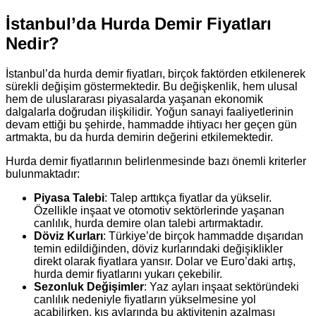
İstanbul’da Hurda Demir Fiyatları
Nedir?
İstanbul’da hurda demir fiyatları, birçok faktörden etkilenerek
sürekli değişim göstermektedir. Bu değişkenlik, hem ulusal
hem de uluslararası piyasalarda yaşanan ekonomik
dalgalarla doğrudan ilişkilidir. Yoğun sanayi faaliyetlerinin
devam ettiği bu şehirde, hammadde ihtiyacı her geçen gün
artmakta, bu da hurda demirin değerini etkilemektedir.
Hurda demir fiyatlarının belirlenmesinde bazı önemli kriterler
bulunmaktadır:
Piyasa Talebi
: Talep arttıkça fiyatlar da yükselir.
Özellikle inşaat ve otomotiv sektörlerinde yaşanan
canlılık, hurda demire olan talebi artırmaktadır.
Döviz Kurları
: Türkiye’de birçok hammadde dışarıdan
temin edildiğinden, döviz kurlarındaki değişiklikler
direkt olarak fiyatlara yansır. Dolar ve Euro’daki artış,
hurda demir fiyatlarını yukarı çekebilir.
Sezonluk Değişimler
: Yaz ayları inşaat sektöründeki
canlılık nedeniyle fiyatların yükselmesine yol
açabilirken, kış aylarında bu aktivitenin azalması