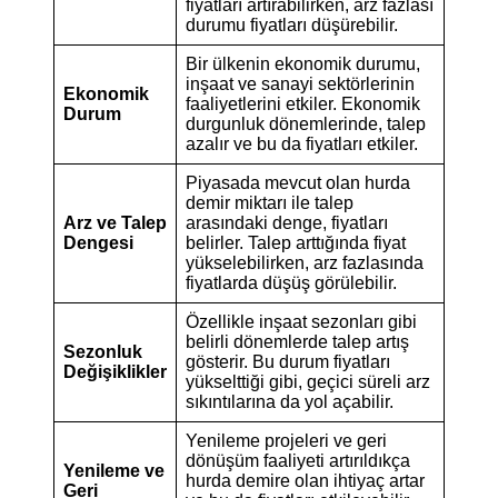
fiyatları artırabilirken, arz fazlası
durumu fiyatları düşürebilir.
Bir ülkenin ekonomik durumu,
inşaat ve sanayi sektörlerinin
Ekonomik
faaliyetlerini etkiler. Ekonomik
Durum
durgunluk dönemlerinde, talep
azalır ve bu da fiyatları etkiler.
Piyasada mevcut olan hurda
demir miktarı ile talep
Arz ve Talep
arasındaki denge, fiyatları
Dengesi
belirler. Talep arttığında fiyat
yükselebilirken, arz fazlasında
fiyatlarda düşüş görülebilir.
Özellikle inşaat sezonları gibi
belirli dönemlerde talep artış
Sezonluk
gösterir. Bu durum fiyatları
Değişiklikler
yükselttiği gibi, geçici süreli arz
sıkıntılarına da yol açabilir.
Yenileme projeleri ve geri
dönüşüm faaliyeti artırıldıkça
Yenileme ve
hurda demire olan ihtiyaç artar
Geri