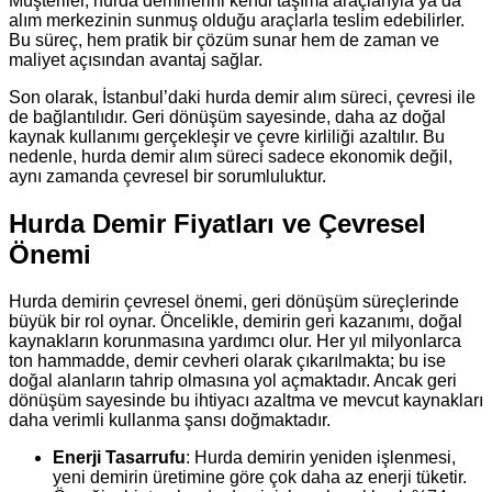
Müşteriler, hurda demirlerini kendi taşıma araçlarıyla ya da
alım merkezinin sunmuş olduğu araçlarla teslim edebilirler.
Bu süreç, hem pratik bir çözüm sunar hem de zaman ve
maliyet açısından avantaj sağlar.
Son olarak, İstanbul’daki hurda demir alım süreci, çevresi ile
de bağlantılıdır. Geri dönüşüm sayesinde, daha az doğal
kaynak kullanımı gerçekleşir ve çevre kirliliği azaltılır. Bu
nedenle, hurda demir alım süreci sadece ekonomik değil,
aynı zamanda çevresel bir sorumluluktur.
Hurda Demir Fiyatları ve Çevresel
Önemi
Hurda demirin çevresel önemi, geri dönüşüm süreçlerinde
büyük bir rol oynar. Öncelikle, demirin geri kazanımı, doğal
kaynakların korunmasına yardımcı olur. Her yıl milyonlarca
ton hammadde, demir cevheri olarak çıkarılmakta; bu ise
doğal alanların tahrip olmasına yol açmaktadır. Ancak geri
dönüşüm sayesinde bu ihtiyacı azaltma ve mevcut kaynakları
daha verimli kullanma şansı doğmaktadır.
Enerji Tasarrufu
: Hurda demirin yeniden işlenmesi,
yeni demirin üretimine göre çok daha az enerji tüketir.