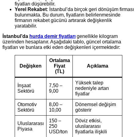
fiyatları düşürebilir.
Yerel Rekabet
: İstanbul’da birçok geri dönüşüm firması
bulunmakta. Bu durum, fiyatların belirlenmesinde
firmanın rekabet gücünü artırarak değişkenlik
yaratabilir.
İstanbul’da
hurda demir fiyatları
genellikle kilogram
üzerinden hesaplanır. Aşağıdaki tablo, güncel ortalama
fiyatları ve bunlara etki eden değişkenleri içermektedir:
Ortalama
Değişken
Fiyat
Açıklama
(TL)
Yüksek talep
İnşaat
7,50 –
nedeniyle artan
Sektörü
9,00
fiyatlar
Otomotiv
8,00 –
Dönemsel değişim
Sektörü
10,00
gösterir
150 –
Döviz etkisi,
Uluslararası
250
uluslararası
Piyasa
USD/ton
fiyatlarla ilişkili