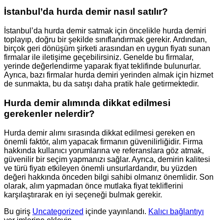
İstanbul’da hurda demir nasıl satılır?
İstanbul’da hurda demir satmak için öncelikle hurda demiri
toplayıp, doğru bir şekilde sınıflandırmak gerekir. Ardından,
birçok geri dönüşüm şirketi arasından en uygun fiyatı sunan
firmalar ile iletişime geçebilirsiniz. Genelde bu firmalar,
yerinde değerlendirme yaparak fiyat teklifinde bulunurlar.
Ayrıca, bazı firmalar hurda demiri yerinden almak için hizmet
de sunmakta, bu da satışı daha pratik hale getirmektedir.
Hurda demir alımında dikkat edilmesi
gerekenler nelerdir?
Hurda demir alımı sırasında dikkat edilmesi gereken en
önemli faktör, alım yapacak firmanın güvenilirliğidir. Firma
hakkında kullanıcı yorumlarına ve referanslara göz atmak,
güvenilir bir seçim yapmanızı sağlar. Ayrıca, demirin kalitesi
ve türü fiyatı etkileyen önemli unsurlardandır, bu yüzden
değeri hakkında önceden bilgi sahibi olmanız önemlidir. Son
olarak, alım yapmadan önce mutlaka fiyat tekliflerini
karşılaştırarak en iyi seçeneği bulmak gerekir.
Bu giriş
Uncategorized
içinde yayınlandı.
Kalıcı bağlantıyı