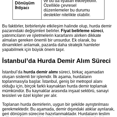
ve bu da fiyatları etkileyebilir.
Dönüşüm
Özellikle çevresel
İhtiyacı
düzenlemeler bu durumu
destekler nitelikte olabilir.
Bu faktörler, birbirleriyle etkileşim halinde olup, hurda demir
pazarındaki değişimleri belirler.
Fiyat belirleme süreci
,
yatırımcıların ve işletmelerin kararlarını alırken dikkate
almaları gereken önemli bir unsurdur. Ek olarak, bu
dinamikleri anlamak, pazarda daha stratejik hamleler
yapabilmek için büyük önem taşır.
İstanbul’da Hurda Demir Alım Süreci
İstanbul’da
hurda demir alımı
süreci, birkaç aşamadan
oluşan sistemli bir işlemdir. İlk aşama, hurdaların
toplanmasıyla başlar. İstanbul, geniş bir metropol alanı
olduğu için, birçok farklı kaynaktan hurda demir toplamak
mümkündür. Bu kaynaklar arasında inşaat sektörü, sanayi
tesisleri ve özel kişiler yer alır.
Toplanan hurda demirlerin, uygun bir şekilde ayrıştırılması
gerekmektedir. Bu aşamada, demir dışındaki atıklar ayrılarak,
geri dönüşüm sürecine hazırlanmaktadır. Hurdaların teslim