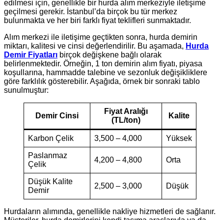
edilmesi için, genellikle bir hurda alım merkeziyle iletişime
geçilmesi gerekir. İstanbul’da birçok bu tür merkez
bulunmakta ve her biri farklı fiyat teklifleri sunmaktadır.
Alım merkezi ile iletişime geçtikten sonra, hurda demirin
miktarı, kalitesi ve cinsi değerlendirilir. Bu aşamada,
Hurda
Demir Fiyatları
birçok değişkene bağlı olarak
belirlenmektedir. Örneğin, 1 ton demirin alım fiyatı, piyasa
koşullarına, hammadde talebine ve sezonluk değişikliklere
göre farklılık gösterebilir. Aşağıda, örnek bir sonraki tablo
sunulmuştur:
Fiyat Aralığı
Demir Cinsi
Kalite
(TL/ton)
Karbon Çelik
3,500 – 4,000
Yüksek
Paslanmaz
4,200 – 4,800
Orta
Çelik
Düşük Kalite
2,500 – 3,000
Düşük
Demir
Hurdaların alımında, genellikle nakliye hizmetleri de sağlanır.