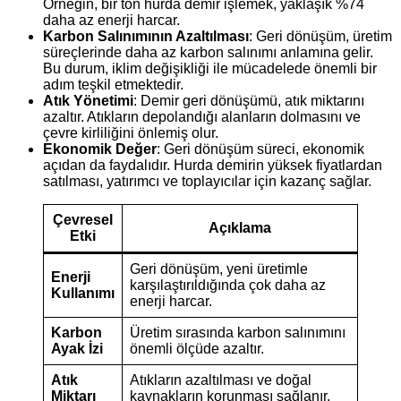
Örneğin, bir ton hurda demir işlemek, yaklaşık %74
daha az enerji harcar.
Karbon Salınımının Azaltılması
: Geri dönüşüm, üretim
süreçlerinde daha az karbon salınımı anlamına gelir.
Bu durum, iklim değişikliği ile mücadelede önemli bir
adım teşkil etmektedir.
Atık Yönetimi
: Demir geri dönüşümü, atık miktarını
azaltır. Atıkların depolandığı alanların dolmasını ve
çevre kirliliğini önlemiş olur.
Ekonomik Değer
: Geri dönüşüm süreci, ekonomik
açıdan da faydalıdır. Hurda demirin yüksek fiyatlardan
satılması, yatırımcı ve toplayıcılar için kazanç sağlar.
Çevresel
Açıklama
Etki
Geri dönüşüm, yeni üretimle
Enerji
karşılaştırıldığında çok daha az
Kullanımı
enerji harcar.
Karbon
Üretim sırasında karbon salınımını
Ayak İzi
önemli ölçüde azaltır.
Atık
Atıkların azaltılması ve doğal
Miktarı
kaynakların korunması sağlanır.