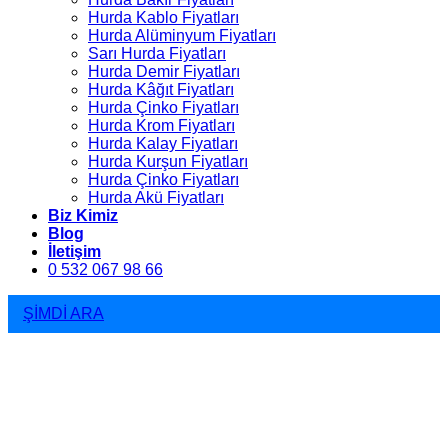
Hurda Kablo Fiyatları
Hurda Alüminyum Fiyatları
Sarı Hurda Fiyatları
Hurda Demir Fiyatları
Hurda Kâğıt Fiyatları
Hurda Çinko Fiyatları
Hurda Krom Fiyatları
Hurda Kalay Fiyatları
Hurda Kurşun Fiyatları
Hurda Çinko Fiyatları
Hurda Akü Fiyatları
Biz Kimiz
Blog
İletişim
0 532 067 98 66
ŞİMDİ ARA