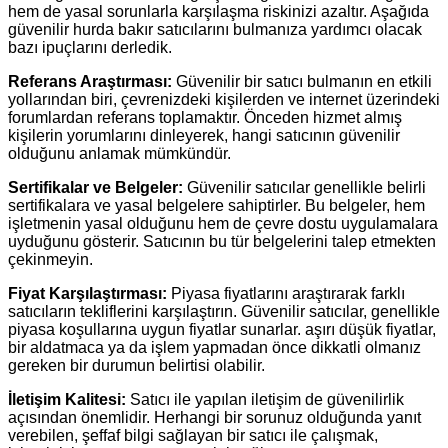
hem de yasal sorunlarla karşılaşma riskinizi azaltır. Aşağıda
güvenilir hurda bakır satıcılarını bulmanıza yardımcı olacak
bazı ipuçlarını derledik.
Referans Araştırması:
Güvenilir bir satıcı bulmanın en etkili
yollarından biri, çevrenizdeki kişilerden ve internet üzerindeki
forumlardan referans toplamaktır. Önceden hizmet almış
kişilerin yorumlarını dinleyerek, hangi satıcının güvenilir
olduğunu anlamak mümkündür.
Sertifikalar ve Belgeler:
Güvenilir satıcılar genellikle belirli
sertifikalara ve yasal belgelere sahiptirler. Bu belgeler, hem
işletmenin yasal olduğunu hem de çevre dostu uygulamalara
uyduğunu gösterir. Satıcının bu tür belgelerini talep etmekten
çekinmeyin.
Fiyat Karşılaştırması:
Piyasa fiyatlarını araştırarak farklı
satıcıların tekliflerini karşılaştırın. Güvenilir satıcılar, genellikle
piyasa koşullarına uygun fiyatlar sunarlar. aşırı düşük fiyatlar,
bir aldatmaca ya da işlem yapmadan önce dikkatli olmanız
gereken bir durumun belirtisi olabilir.
İletişim Kalitesi:
Satıcı ile yapılan iletişim de güvenilirlik
açısından önemlidir. Herhangi bir sorunuz olduğunda yanıt
verebilen, şeffaf bilgi sağlayan bir satıcı ile çalışmak,