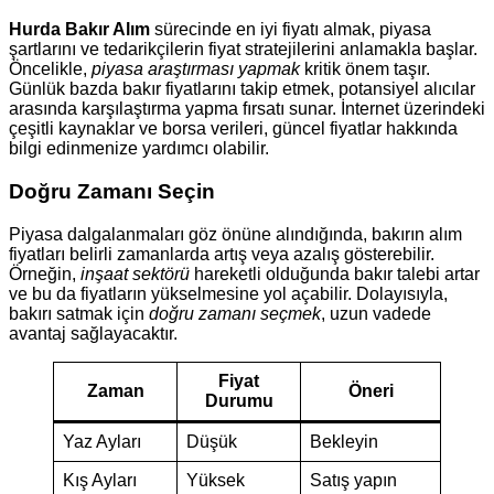
Hurda Bakır Alım
sürecinde en iyi fiyatı almak, piyasa
şartlarını ve tedarikçilerin fiyat stratejilerini anlamakla başlar.
Öncelikle,
piyasa araştırması yapmak
kritik önem taşır.
Günlük bazda bakır fiyatlarını takip etmek, potansiyel alıcılar
arasında karşılaştırma yapma fırsatı sunar. İnternet üzerindeki
çeşitli kaynaklar ve borsa verileri, güncel fiyatlar hakkında
bilgi edinmenize yardımcı olabilir.
Doğru Zamanı Seçin
Piyasa dalgalanmaları göz önüne alındığında, bakırın alım
fiyatları belirli zamanlarda artış veya azalış gösterebilir.
Örneğin,
inşaat sektörü
hareketli olduğunda bakır talebi artar
ve bu da fiyatların yükselmesine yol açabilir. Dolayısıyla,
bakırı satmak için
doğru zamanı seçmek
, uzun vadede
avantaj sağlayacaktır.
Fiyat
Zaman
Öneri
Durumu
Yaz Ayları
Düşük
Bekleyin
Kış Ayları
Yüksek
Satış yapın