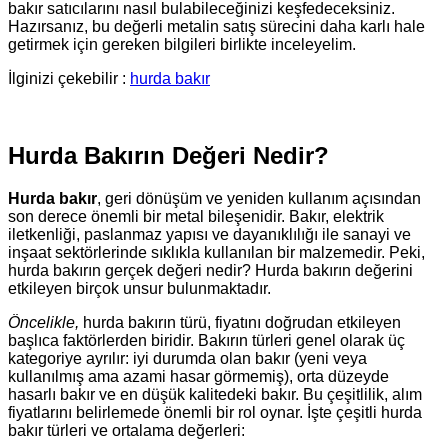
bakır satıcılarını nasıl bulabileceğinizi keşfedeceksiniz.
Hazırsanız, bu değerli metalin satış sürecini daha karlı hale
getirmek için gereken bilgileri birlikte inceleyelim.
İlginizi çekebilir :
hurda bakır
Hurda Bakırın Değeri Nedir?
Hurda bakır
, geri dönüşüm ve yeniden kullanım açısından
son derece önemli bir metal bileşenidir. Bakır, elektrik
iletkenliği, paslanmaz yapısı ve dayanıklılığı ile sanayi ve
inşaat sektörlerinde sıklıkla kullanılan bir malzemedir. Peki,
hurda bakırın gerçek değeri nedir? Hurda bakırın değerini
etkileyen birçok unsur bulunmaktadır.
Öncelikle,
hurda bakırın türü, fiyatını doğrudan etkileyen
başlıca faktörlerden biridir. Bakırın türleri genel olarak üç
kategoriye ayrılır: iyi durumda olan bakır (yeni veya
kullanılmış ama azami hasar görmemiş), orta düzeyde
hasarlı bakır ve en düşük kalitedeki bakır. Bu çeşitlilik, alım
fiyatlarını belirlemede önemli bir rol oynar. İşte çeşitli hurda
bakır türleri ve ortalama değerleri: