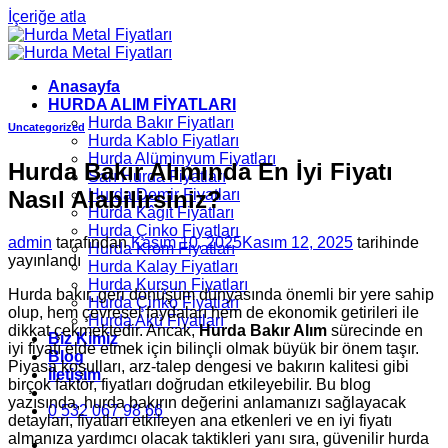
İçeriğe atla
Anasayfa
HURDA ALIM FİYATLARI
Hurda Bakır Fiyatları
Uncategorized
Hurda Kablo Fiyatları
Hurda Alüminyum Fiyatları
Hurda Bakır Alımında En İyi Fiyatı
Sarı Hurda Fiyatları
Nasıl Alabilirsiniz?
Hurda Demir Fiyatları
Hurda Kâğıt Fiyatları
Hurda Çinko Fiyatları
admin
tarafından
Kasım 10, 2025
Kasım 12, 2025
tarihinde
Hurda Krom Fiyatları
yayınlandı
Hurda Kalay Fiyatları
Hurda Kurşun Fiyatları
Hurda bakır, geri dönüşüm dünyasında önemli bir yere sahip
Hurda Çinko Fiyatları
olup, hem çevresel faydaları hem de ekonomik getirileri ile
Hurda Akü Fiyatları
dikkat çekmektedir. Ancak,
Hurda Bakır Alım
sürecinde en
Biz Kimiz
iyi fiyatı elde etmek için bilinçli olmak büyük bir önem taşır.
Blog
Piyasa koşulları, arz-talep dengesi ve bakırın kalitesi gibi
İletişim
birçok faktör, fiyatları doğrudan etkileyebilir. Bu blog
yazısında, hurda bakırın değerini anlamanızı sağlayacak
0 532 067 98 66
detayları, fiyatları etkileyen ana etkenleri ve en iyi fiyatı
almanıza yardımcı olacak taktikleri yanı sıra, güvenilir hurda