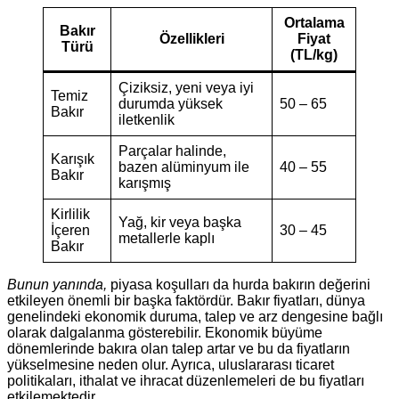
Ortalama
Bakır
Özellikleri
Fiyat
Türü
(TL/kg)
Çiziksiz, yeni veya iyi
Temiz
durumda yüksek
50 – 65
Bakır
iletkenlik
Parçalar halinde,
Karışık
bazen alüminyum ile
40 – 55
Bakır
karışmış
Kirlilik
Yağ, kir veya başka
İçeren
30 – 45
metallerle kaplı
Bakır
Bunun yanında,
piyasa koşulları da hurda bakırın değerini
etkileyen önemli bir başka faktördür. Bakır fiyatları, dünya
genelindeki ekonomik duruma, talep ve arz dengesine bağlı
olarak dalgalanma gösterebilir. Ekonomik büyüme
dönemlerinde bakıra olan talep artar ve bu da fiyatların
yükselmesine neden olur. Ayrıca, uluslararası ticaret
politikaları, ithalat ve ihracat düzenlemeleri de bu fiyatları
etkilemektedir.