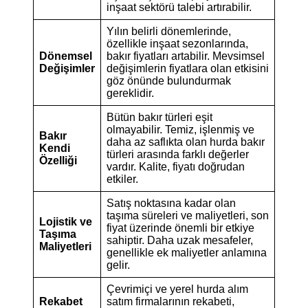
inşaat sektörü talebi artırabilir.
Yılın belirli dönemlerinde,
özellikle inşaat sezonlarında,
Dönemsel
bakır fiyatları artabilir. Mevsimsel
Değişimler
değişimlerin fiyatlara olan etkisini
göz önünde bulundurmak
gereklidir.
Bütün bakır türleri eşit
olmayabilir. Temiz, işlenmiş ve
Bakır
daha az saflıkta olan hurda bakır
Kendi
türleri arasında farklı değerler
Özelliği
vardır. Kalite, fiyatı doğrudan
etkiler.
Satış noktasına kadar olan
taşıma süreleri ve maliyetleri, son
Lojistik ve
fiyat üzerinde önemli bir etkiye
Taşıma
sahiptir. Daha uzak mesafeler,
Maliyetleri
genellikle ek maliyetler anlamına
gelir.
Çevrimiçi ve yerel hurda alım
Rekabet
satım firmalarının rekabeti,