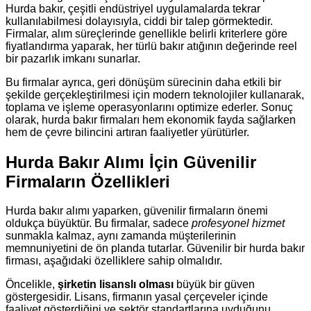
Hurda bakır, çeşitli endüstriyel uygulamalarda tekrar
kullanılabilmesi dolayısıyla, ciddi bir talep görmektedir.
Firmalar, alım süreçlerinde genellikle belirli kriterlere göre
fiyatlandırma yaparak, her türlü bakır atığının değerinde reel
bir pazarlık imkanı sunarlar.
Bu firmalar ayrıca, geri dönüşüm sürecinin daha etkili bir
şekilde gerçekleştirilmesi için modern teknolojiler kullanarak,
toplama ve işleme operasyonlarını optimize ederler. Sonuç
olarak, hurda bakır firmaları hem ekonomik fayda sağlarken
hem de çevre bilincini artıran faaliyetler yürütürler.
Hurda Bakır Alımı İçin Güvenilir
Firmaların Özellikleri
Hurda bakır alımı yaparken, güvenilir firmaların önemi
oldukça büyüktür. Bu firmalar, sadece
profesyonel hizmet
sunmakla kalmaz, aynı zamanda müşterilerinin
memnuniyetini de ön planda tutarlar. Güvenilir bir hurda bakır
firması, aşağıdaki özelliklere sahip olmalıdır.
Öncelikle,
şirketin lisanslı olması
büyük bir güven
göstergesidir. Lisans, firmanın yasal çerçeveler içinde
faaliyet gösterdiğini ve sektör standartlarına uyduğunu