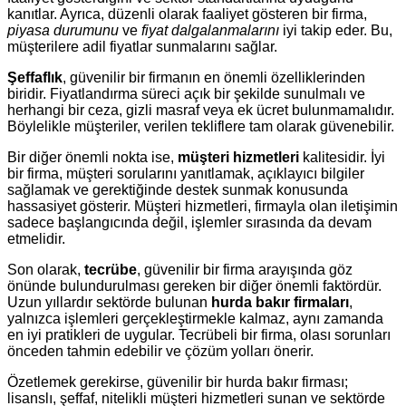
kanıtlar. Ayrıca, düzenli olarak faaliyet gösteren bir firma,
piyasa durumunu
ve
fiyat dalgalanmalarını
iyi takip eder. Bu,
müşterilere adil fiyatlar sunmalarını sağlar.
Şeffaflık
, güvenilir bir firmanın en önemli özelliklerinden
biridir. Fiyatlandırma süreci açık bir şekilde sunulmalı ve
herhangi bir ceza, gizli masraf veya ek ücret bulunmamalıdır.
Böylelikle müşteriler, verilen tekliflere tam olarak güvenebilir.
Bir diğer önemli nokta ise,
müşteri hizmetleri
kalitesidir. İyi
bir firma, müşteri sorularını yanıtlamak, açıklayıcı bilgiler
sağlamak ve gerektiğinde destek sunmak konusunda
hassasiyet gösterir. Müşteri hizmetleri, firmayla olan iletişimin
sadece başlangıcında değil, işlemler sırasında da devam
etmelidir.
Son olarak,
tecrübe
, güvenilir bir firma arayışında göz
önünde bulundurulması gereken bir diğer önemli faktördür.
Uzun yıllardır sektörde bulunan
hurda bakır firmaları
,
yalnızca işlemleri gerçekleştirmekle kalmaz, aynı zamanda
en iyi pratikleri de uygular. Tecrübeli bir firma, olası sorunları
önceden tahmin edebilir ve çözüm yolları önerir.
Özetlemek gerekirse, güvenilir bir hurda bakır firması;
lisanslı, şeffaf, nitelikli müşteri hizmetleri sunan ve sektörde