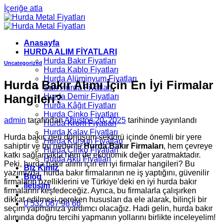
İçeriğe atla
Anasayfa
HURDA ALIM FİYATLARI
Hurda Bakır Fiyatları
Uncategorized
Hurda Kablo Fiyatları
Hurda Alüminyum Fiyatları
Hurda Bakır Alımı İçin En İyi Firmalar
Sarı Hurda Fiyatları
Hangileri?
Hurda Demir Fiyatları
Hurda Kâğıt Fiyatları
Hurda Çinko Fiyatları
admin
tarafından
Ağustos 20, 2025
tarihinde yayınlandı
Hurda Krom Fiyatları
Hurda Kalay Fiyatları
Hurda bakır, geri dönüşüm sektörü içinde önemli bir yere
Hurda Kurşun Fiyatları
sahiptir ve bu nedenle
Hurda Bakır Firmaları
, hem çevreye
Hurda Çinko Fiyatları
katkı sağlamakta hem de ekonomik değer yaratmaktadır.
Hurda Akü Fiyatları
Peki, hurda bakır alımı için en iyi firmalar hangileri? Bu
Biz Kimiz
yazımızda, hurda bakır firmalarının ne iş yaptığını, güvenilir
Blog
firmaların özelliklerini ve Türkiye’deki en iyi hurda bakır
İletişim
firmalarını keşfedeceğiz. Ayrıca, bu firmalarla çalışırken
dikkat edilmesi gereken hususları da ele alarak, bilinçli bir
0 532 067 98 66
seçim yapmanıza yardımcı olacağız. Hadi gelin, hurda bakır
alımında doğru tercihi yapmanın yollarını birlikte inceleyelim!