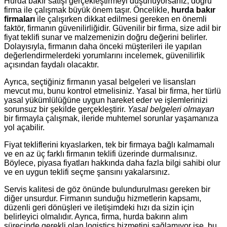
Hurda bakır satışı gerçekleştirmeyi düşünüyorsanız, doğru
firma ile çalışmak büyük önem taşır. Öncelikle,
hurda bakır
firmaları
ile çalışırken dikkat edilmesi gereken en önemli
faktör, firmanın güvenilirliğidir. Güvenilir bir firma, size adil bir
fiyat teklifi sunar ve malzemenizin doğru değerini belirler.
Dolayısıyla, firmanın daha önceki müşterileri ile yapılan
değerlendirmelerdeki yorumlarını incelemek, güvenilirlik
açısından faydalı olacaktır.
Ayrıca, seçtiğiniz firmanın yasal belgeleri ve lisansları
mevcut mu, bunu kontrol etmelisiniz. Yasal bir firma, her türlü
yasal yükümlülüğüne uygun hareket eder ve işlemlerinizi
sorunsuz bir şekilde gerçekleştirir.
Yasal belgeleri olmayan
bir firmayla çalışmak, ileride muhtemel sorunlar yaşamanıza
yol açabilir.
Fiyat tekliflerini kıyaslarken, tek bir firmaya bağlı kalmamalı
ve en az üç farklı firmanın teklifi üzerinde durmalısınız.
Böylece, piyasa fiyatları hakkında daha fazla bilgi sahibi olur
ve en uygun teklifi seçme şansını yakalarsınız.
Servis kalitesi de göz önünde bulundurulması gereken bir
diğer unsurdur. Firmanın sunduğu hizmetlerin kapsamı,
düzenli geri dönüşleri ve iletişimdeki hızı da sizin için
belirleyici olmalıdır. Ayrıca, firma, hurda bakırın alım
sürecinde gerekli olan logistics hizmetini sağlamıyor ise, bu