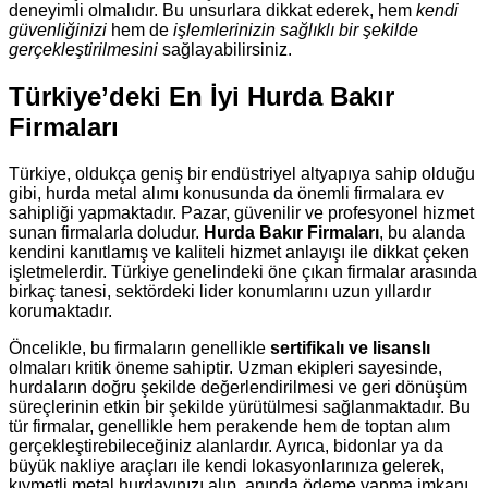
deneyimli olmalıdır. Bu unsurlara dikkat ederek, hem
kendi
güvenliğinizi
hem de
işlemlerinizin sağlıklı bir şekilde
gerçekleştirilmesini
sağlayabilirsiniz.
Türkiye’deki En İyi Hurda Bakır
Firmaları
Türkiye, oldukça geniş bir endüstriyel altyapıya sahip olduğu
gibi, hurda metal alımı konusunda da önemli firmalara ev
sahipliği yapmaktadır. Pazar, güvenilir ve profesyonel hizmet
sunan firmalarla doludur.
Hurda Bakır Firmaları
, bu alanda
kendini kanıtlamış ve kaliteli hizmet anlayışı ile dikkat çeken
işletmelerdir. Türkiye genelindeki öne çıkan firmalar arasında
birkaç tanesi, sektördeki lider konumlarını uzun yıllardır
korumaktadır.
Öncelikle, bu firmaların genellikle
sertifikalı ve lisanslı
olmaları kritik öneme sahiptir. Uzman ekipleri sayesinde,
hurdaların doğru şekilde değerlendirilmesi ve geri dönüşüm
süreçlerinin etkin bir şekilde yürütülmesi sağlanmaktadır. Bu
tür firmalar, genellikle hem perakende hem de toptan alım
gerçekleştirebileceğiniz alanlardır. Ayrıca, bidonlar ya da
büyük nakliye araçları ile kendi lokasyonlarınıza gelerek,
kıymetli metal hurdayınızı alıp, anında ödeme yapma imkanı