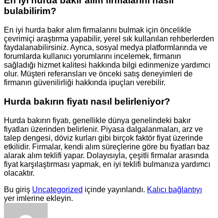
En iyi hurda bakır alım firmalarını nasıl
bulabilirim?
En iyi hurda bakır alım firmalarını bulmak için öncelikle
çevrimiçi araştırma yapabilir, yerel sık kullanılan rehberlerden
faydalanabilirsiniz. Ayrıca, sosyal medya platformlarında ve
forumlarda kullanıcı yorumlarını incelemek, firmanın
sağladığı hizmet kalitesi hakkında bilgi edinmenize yardımcı
olur. Müşteri referansları ve önceki satış deneyimleri de
firmanın güvenilirliği hakkında ipuçları verebilir.
Hurda bakırın fiyatı nasıl belirleniyor?
Hurda bakırın fiyatı, genellikle dünya genelindeki bakır
fiyatları üzerinden belirlenir. Piyasa dalgalanmaları, arz ve
talep dengesi, döviz kurları gibi birçok faktör fiyat üzerinde
etkilidir. Firmalar, kendi alım süreçlerine göre bu fiyatları baz
alarak alım teklifi yapar. Dolayısıyla, çeşitli firmalar arasında
fiyat karşılaştırması yapmak, en iyi teklifi bulmanıza yardımcı
olacaktır.
Bu giriş
Uncategorized
içinde yayınlandı.
Kalıcı bağlantıyı
yer imlerine ekleyin.