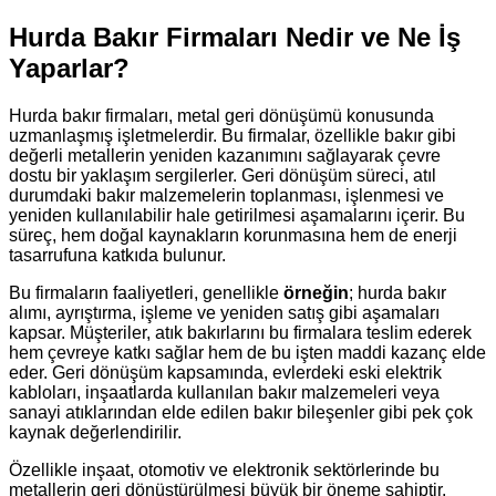
Hurda Bakır Firmaları Nedir ve Ne İş
Yaparlar?
Hurda bakır firmaları, metal geri dönüşümü konusunda
uzmanlaşmış işletmelerdir. Bu firmalar, özellikle bakır gibi
değerli metallerin yeniden kazanımını sağlayarak çevre
dostu bir yaklaşım sergilerler. Geri dönüşüm süreci, atıl
durumdaki bakır malzemelerin toplanması, işlenmesi ve
yeniden kullanılabilir hale getirilmesi aşamalarını içerir. Bu
süreç, hem doğal kaynakların korunmasına hem de enerji
tasarrufuna katkıda bulunur.
Bu firmaların faaliyetleri, genellikle
örneğin
; hurda bakır
alımı, ayrıştırma, işleme ve yeniden satış gibi aşamaları
kapsar. Müşteriler, atık bakırlarını bu firmalara teslim ederek
hem çevreye katkı sağlar hem de bu işten maddi kazanç elde
eder. Geri dönüşüm kapsamında, evlerdeki eski elektrik
kabloları, inşaatlarda kullanılan bakır malzemeleri veya
sanayi atıklarından elde edilen bakır bileşenler gibi pek çok
kaynak değerlendirilir.
Özellikle inşaat, otomotiv ve elektronik sektörlerinde bu
metallerin geri dönüştürülmesi büyük bir öneme sahiptir.