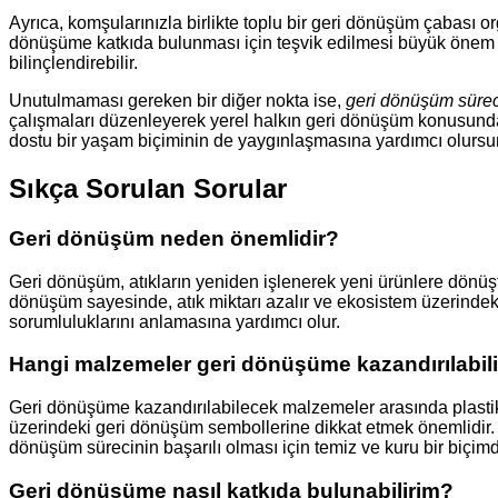
Ayrıca, komşularınızla birlikte toplu bir geri dönüşüm çabası org
dönüşüme katkıda bulunması için teşvik edilmesi büyük önem taş
bilinçlendirebilir.
Unutulmaması gereken bir diğer nokta ise,
geri dönüşüm sürecin
çalışmaları düzenleyerek yerel halkın geri dönüşüm konusunda 
dostu bir yaşam biçiminin de yaygınlaşmasına yardımcı olursu
Sıkça Sorulan Sorular
Geri dönüşüm neden önemlidir?
Geri dönüşüm, atıkların yeniden işlenerek yeni ürünlere dönüştür
dönüşüm sayesinde, atık miktarı azalır ve ekosistem üzerindeki b
sorumluluklarını anlamasına yardımcı olur.
Hangi malzemeler geri dönüşüme kazandırılabili
Geri dönüşüme kazandırılabilecek malzemeler arasında plastik, ca
üzerindeki geri dönüşüm sembollerine dikkat etmek önemlidir. C
dönüşüm sürecinin başarılı olması için temiz ve kuru bir biçim
Geri dönüşüme nasıl katkıda bulunabilirim?