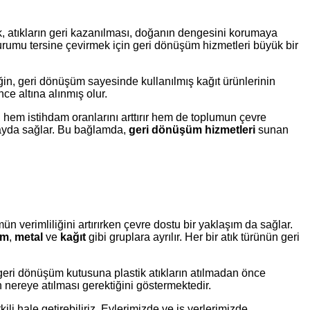
ak, atıkların geri kazanılması, doğanın dengesini korumaya
 durumu tersine çevirmek için geri dönüşüm hizmetleri büyük bir
eğin, geri dönüşüm sayesinde kullanılmış kağıt ürünlerinin
e altına alınmış olur.
u hem istihdam oranlarını arttırır hem de toplumun çevre
fayda sağlar. Bu bağlamda,
geri dönüşüm hizmetleri
sunan
n verimliliğini artırırken çevre dostu bir yaklaşım da sağlar.
am
,
metal
ve
kağıt
gibi gruplara ayrılır. Her bir atık türünün geri
n, geri dönüşüm kutusuna plastik atıkların atılmadan önce
nereye atılması gerektiğini göstermektedir.
ili hale getirebiliriz. Evlerimizde ve iş yerlerimizde