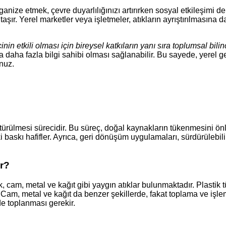
anize etmek, çevre duyarlılığınızı artırırken sosyal etkileşimi de
ır. Yerel marketler veya işletmeler, atıkların ayrıştırılmasına 
in etkili olması için bireysel katkıların yanı sıra toplumsal bilinci
daha fazla bilgi sahibi olması sağlanabilir. Bu sayede, yerel g
nuz.
ülmesi sürecidir. Bu süreç, doğal kaynakların tükenmesini önler, e
askı hafifler. Ayrıca, geri dönüşüm uygulamaları, sürdürülebilir 
r?
m, metal ve kağıt gibi yaygın atıklar bulunmaktadır. Plastik türler
am, metal ve kağıt da benzer şekillerde, fakat toplama ve işleme
de toplanması gerekir.