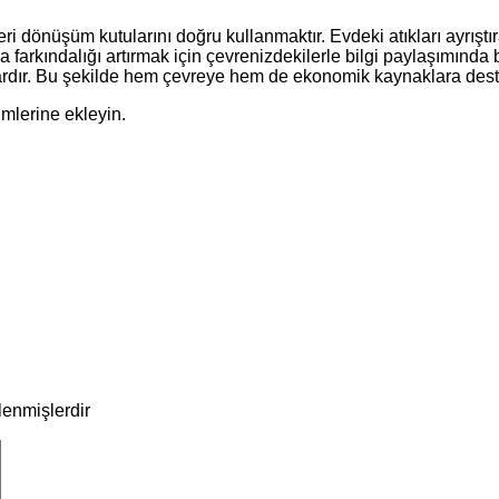
eri dönüşüm kutularını doğru kullanmaktır. Evdeki atıkları ayrı
farkındalığı artırmak için çevrenizdekilerle bilgi paylaşımında
ardır. Bu şekilde hem çevreye hem de ekonomik kaynaklara dest
imlerine ekleyin.
tlenmişlerdir