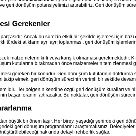
ve geri dönüşüm potansiyelimizi artırabiliriz. Geri dönüşüm süre
esi Gerekenler
arçasıdır. Ancak bu sürecin etkili bir şekilde işlemesi için baz
lı türdeki atıkların ayrı ayrı toplanması, geri dönüşüm işlemlerinin
ek malzemelerin kirli veya karışık olmaması gerekmektedir. Kirli
nüşüm kutularına bırakmadan önce malzemelerin temizlenmesi ge
lmesi gereken bir konudur. Geri dönüşüm kutularının doldurma sür
ları takip etmek, geri dönüşüm sürecinin verimli bir şekilde deva
mlidir. Her bölgenin kendine özgü geri dönüşüm kuralları ve hi
başarı oranını artıracaktır. Bu noktalar, geri dönüşüm sürecinin
ararlanma
ından büyük bir önem taşır. Her birey, yaşadığı şehirdeki geri 
edeki geri dönüşüm programlarını araştırmalısınız. Belediyeler
nüştürülebileceği hakkında detaylı rehberlik sağlar.