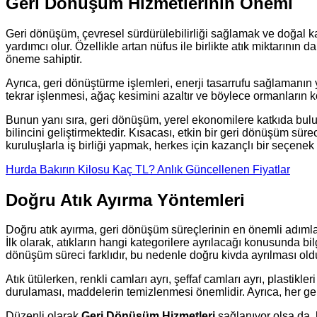
Geri Dönüşüm Hizmetlerinin Önemi
Geri dönüşüm, çevresel sürdürülebilirliği sağlamak ve doğal ka
yardımcı olur. Özellikle artan nüfus ile birlikte atık miktarın
öneme sahiptir.
Ayrıca, geri dönüştürme işlemleri, enerji tasarrufu sağlamanın 
tekrar işlenmesi, ağaç kesimini azaltır ve böylece ormanların 
Bunun yanı sıra, geri dönüşüm, yerel ekonomilere katkıda bulunu
bilincini geliştirmektedir. Kısacası, etkin bir geri dönüşüm 
kuruluşlarla iş birliği yapmak, herkes için kazançlı bir seçenek 
Hurda Bakırın Kilosu Kaç TL? Anlık Güncellenen Fiyatlar
Doğru Atık Ayırma Yöntemleri
Doğru atık ayırma, geri dönüşüm süreçlerinin en önemli adımların
İlk olarak, atıkların hangi kategorilere ayrılacağı konusunda bilg
dönüşüm süreci farklıdır, bu nedenle doğru kivda ayrılması olduk
Atık ütülerken, renkli camları ayrı, şeffaf camları ayrı, plastik
durulaması, maddelerin temizlenmesi önemlidir. Ayrıca, her ge
Düzenli olarak
Geri Dönüşüm Hizmetleri
sağlanıyor olsa da, b