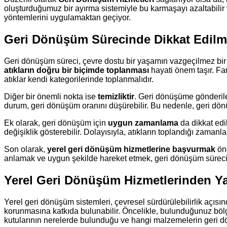
oluşturduğumuz bir ayırma sistemiyle bu karmaşayı azaltabilir 
yöntemlerini uygulamaktan geçiyor.
Geri Dönüşüm Sürecinde Dikkat Edilm
Geri dönüşüm süreci, çevre dostu bir yaşamın vazgeçilmez bir p
atıkların doğru bir biçimde toplanması
hayati önem taşır. Fark
atıklar kendi kategorilerinde toplanmalıdır.
Diğer bir önemli nokta ise
temizliktir
. Geri dönüşüme gönderilec
durum, geri dönüşüm oranını düşürebilir. Bu nedenle, geri dö
Ek olarak, geri dönüşüm için
uygun zamanlama
da dikkat edi
değişiklik gösterebilir. Dolayısıyla, atıkların toplandığı zaman
Son olarak,
yerel geri dönüşüm hizmetlerine başvurmak
öne
anlamak ve uygun şekilde hareket etmek, geri dönüşüm sürecinin 
Yerel Geri Dönüşüm Hizmetlerinden Y
Yerel geri dönüşüm sistemleri, çevresel sürdürülebilirlik açıs
korunmasına katkıda bulunabilir. Öncelikle, bulunduğunuz bölg
kutularının nerelerde bulunduğu ve hangi malzemelerin geri dö