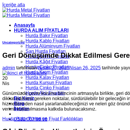
İçeriğe atla
Anasayfa
HURDA ALIM FİYATLARI
Hurda Bakır Fiyatları
Hurda Kablo Fiyatları
Uncategorized
Hurda Alüminyum Fiyatları
Sarı Hurda Fiyatları
Geri Dönüşümde Dikkat Edilmesi Gere
Hurda Demir Fiyatları
Hurda Kâğıt Fiyatları
Hurda Çinko Fiyatları
admin
tarafından
Nisan 20, 2025
Nisan 26, 2025
tarihinde yayı
Hurda Krom Fiyatları
Hurda Kalay Fiyatları
20
Hurda Kurşun Fiyatları
Nis
Hurda Çinko Fiyatları
Hurda Akü Fiyatları
Günümüzde çevre koruma bilincinin artmasıyla birlikte, geri 
Biz Kimiz
dikkat edilmesi gereken noktalar, sürdürülebilir bir geleceğin i
Blog
hizmetlerinden nasıl yararlanabileceğinizi ve neleri göz önün
İletişim
verimli kullanılmasına katkıda bulunacaksınız.
Hurda Bakır Türleri ve Fiyat Farklılıkları
0 532 067 98 66