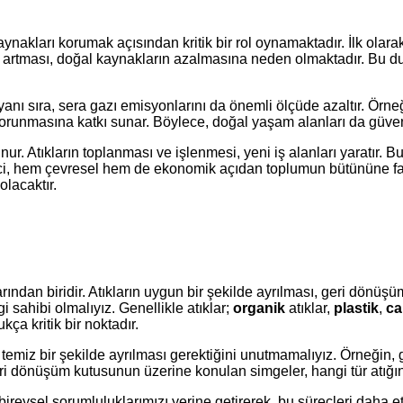
ynakları korumak açısından kritik bir rol oynamaktadır. İlk olar
ın da artması, doğal kaynakların azalmasına neden olmaktadır. Bu
yanı sıra, sera gazı emisyonlarını da önemli ölçüde azaltır. Örn
korunmasına katkı sunar. Böylece, doğal yaşam alanları da güvenc
r. Atıkların toplanması ve işlenmesi, yeni iş alanları yaratır. B
süreci, hem çevresel hem de ekonomik açıdan toplumun bütününe 
olacaktır.
dan biridir. Atıkların uygun bir şekilde ayrılması, geri dönüşümü
i sahibi olmalıyız. Genellikle atıklar;
organik
atıklar,
plastik
,
c
ça kritik bir noktadır.
leri temiz bir şekilde ayrılması gerektiğini unutmamalıyız. Örneği
ri dönüşüm kutusunun üzerine konulan simgeler, hangi tür atığın 
ireysel sorumluluklarımızı yerine getirerek, bu süreçleri daha etk