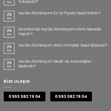
Yüksektir?
Nis
Hurda Alüminyum En İyi Fiyata Nasıl Satılır?
26
Nis
İstanbul’da Hurda Alüminyum Alımı Nerede
26
Yapılır?
Nis
Hurda Alüminyum Alan Firmalar Nasıl Bulunur?
25
Nis
Hurda Alüminyum Nedir ve Avantajları
25
Nelerdir?
Nis
BİZE ULAŞIN
0 553 082 79 04
0 553 082 79 04