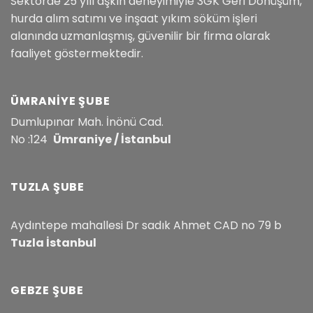
Sektörde 25 yılı aşkın deneyimiyle 3GK Geri Dönüşüm,
hurda alım satımı ve inşaat yıkım söküm işleri
alanında uzmanlaşmış, güvenilir bir firma olarak
faaliyet göstermektedir.
ÜMRANIYE ŞUBE
Dumlupınar Mah. İnönü Cad.
No :124
Ümraniye / İstanbul
TUZLA ŞUBE
Aydıntepe mahallesi Dr sadık Ahmet CAD no 79 b
Tuzla İstanbul
GEBZE ŞUBE