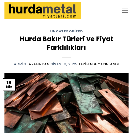
İçeriğe
atla
UNCATEGORIZED
Hurda Bakır Türleri ve Fiyat
Farklılıkları
ADMIN
TARAFINDAN
NISAN 18, 2025
TARIHINDE YAYINLANDI
18
Nis