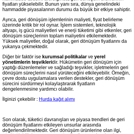
fiyatları yükselebilir. Bunun yanı sıra, dünya genelindeki
hammadde piyasalarının durumu da büyük bir etkiye sahiptir.
Ayrıca, geri dönüşüm işlemlerinin maliyeti, fiyat belirleme
üzerinde kritik bir rol oynar. İşlem sistemleri, teknolojik
altyapı, iş gücü maliyetleri ve enerji tüketimi gibi etkenler, geri
dönüşüm süreçlerinin toplam maliyetini etkilemektedir.
Yüksek maliyetler, doğal olarak, geri dönüşüm fiyatlarını da
yukarıya çekmektedir.
Diğer bir faktör ise
kurumsal politikalar
ve
yerel
yönetimlerin teşvikleri
dir. Hükümetin geri dönüşüm için
yaptığı düzenlemeler ve sağladığı teşvikler, işletmelerin geri
dönüşüm süreçlerini nasıl yürüteceğini etkileyebilir. Örneğin,
çevre dostu uygulamalara verilen destekler, geri dönüşüm
sürecini sürdürmeyi kolaylaştırarak fiyatların
dengelenmesine yardımcı olabilir.
İlginizi çekebilir :
Hurda kağıt alımı
Son olarak, tüketici davranışları ve piyasa trendleri de geri
dönüşüm fiyatlarını etkileyen unsurlar arasında
değerlendirilmektedir. Geri dönüşüm ürünlerine olan ilgi,