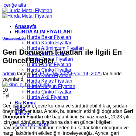
İçeriğe atla
Anasayfa
HURDA ALIM FİYATLARI
Hurda Bakır Fiyatları
Uncategorized
Hurda Kablo Fiyatları
Hurda Alüminyum Fiyatları
Geri Dönüşüm Fiyatları ile İlgili En
Sarı Hurda Fiyatları
Güncel Bilgiler
Hurda Demir Fiyatları
Hurda Kâğıt Fiyatları
Hurda Çinko Fiyatları
admin
tarafından
Eylül 10, 2025
Eylül 14, 2025
tarihinde
Hurda Krom Fiyatları
yayınlandı
Hurda Kalay Fiyatları
Hurda Kurşun Fiyatları
10
Hurda Çinko Fiyatları
Eyl
Hurda Akü Fiyatları
Biz Kimiz
Geri dönüşüm, çevre koruma ve sürdürülebilirlik açısından
Blog
önemli bir yer tutar. Ancak, bu sürecin etkinliği doğrudan
Geri
İletişim
Dönüşüm Fiyatları
ile bağlantılıdır. Bu yazımızda, 2023 yılı
için geri dönüşüm fiyatlarına dair en güncel bilgileri
0 532 067 98 66
paylaşırken, bu fiyatların neden bu kadar kritik olduğunu ve
hangi faktörlerin etkilediğini inceleyeceğiz. Ayrıca, geri