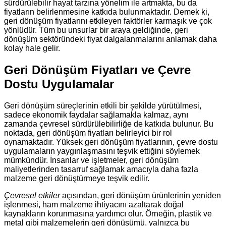
sürdürülebilir hayat tarzına yönelim ile artmakta, bu da
fiyatların belirlenmesine katkıda bulunmaktadır. Demek ki,
geri dönüşüm fiyatlarını etkileyen faktörler karmaşık ve çok
yönlüdür. Tüm bu unsurlar bir araya geldiğinde, geri
dönüşüm sektöründeki fiyat dalgalanmalarını anlamak daha
kolay hale gelir.
Geri Dönüşüm Fiyatları ve Çevre
Dostu Uygulamalar
Geri dönüşüm süreçlerinin etkili bir şekilde yürütülmesi,
sadece ekonomik faydalar sağlamakla kalmaz, aynı
zamanda çevresel sürdürülebilirliğe de katkıda bulunur. Bu
noktada, geri dönüşüm fiyatları belirleyici bir rol
oynamaktadır. Yüksek geri dönüşüm fiyatlarının, çevre dostu
uygulamaların yaygınlaşmasını teşvik ettiğini söylemek
mümkündür. İnsanlar ve işletmeler, geri dönüşüm
maliyetlerinden tasarruf sağlamak amacıyla daha fazla
malzeme geri dönüştürmeye teşvik edilir.
Çevresel etkiler
açısından, geri dönüşüm ürünlerinin yeniden
işlenmesi, ham malzeme ihtiyacını azaltarak doğal
kaynakların korunmasına yardımcı olur. Örneğin, plastik ve
metal gibi malzemelerin geri dönüşümü, yalnızca bu