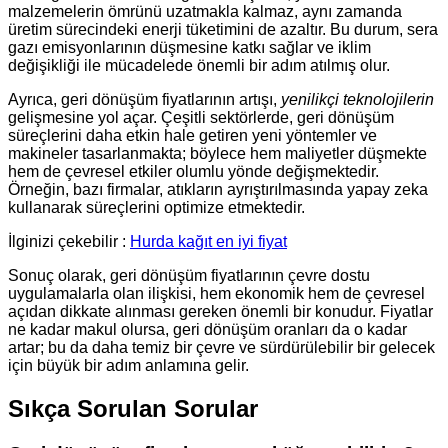
malzemelerin ömrünü uzatmakla kalmaz, aynı zamanda
üretim sürecindeki enerji tüketimini de azaltır. Bu durum, sera
gazı emisyonlarının düşmesine katkı sağlar ve iklim
değişikliği ile mücadelede önemli bir adım atılmış olur.
Ayrıca, geri dönüşüm fiyatlarının artışı,
yenilikçi teknolojilerin
gelişmesine yol açar. Çeşitli sektörlerde, geri dönüşüm
süreçlerini daha etkin hale getiren yeni yöntemler ve
makineler tasarlanmakta; böylece hem maliyetler düşmekte
hem de çevresel etkiler olumlu yönde değişmektedir.
Örneğin, bazı firmalar, atıkların ayrıştırılmasında yapay zeka
kullanarak süreçlerini optimize etmektedir.
İlginizi çekebilir :
Hurda kağıt en iyi fiyat
Sonuç olarak, geri dönüşüm fiyatlarının çevre dostu
uygulamalarla olan ilişkisi, hem ekonomik hem de çevresel
açıdan dikkate alınması gereken önemli bir konudur. Fiyatlar
ne kadar makul olursa, geri dönüşüm oranları da o kadar
artar; bu da daha temiz bir çevre ve sürdürülebilir bir gelecek
için büyük bir adım anlamına gelir.
Sıkça Sorulan Sorular