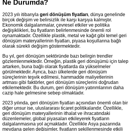
Ne Durumda?
2023 yılı itibarıyla
geri dönüşüm fiyatları
, dünya genelinde
birçok değişim ve belirsizlik ile karşı karşıya kalmıştır.
Ekonomik dalgalanmalar, çevresel etkiler ve politika
değişiklikleri, bu fiyatların belirlenmesinde önemli rol
oynamaktadır. Özellikle plastik, metal ve kağıt gibi temel geri
dönüşüm materyallerinin fiyatları, piyasa koşullarına bağlı
olarak sürekli değişim göstermektedir.
Bu yıl, geri dönüşüm sektöründe bazı belirgin trendler
gözlemlenmektedir. Örneğin, plastik geri dönüşümü için talep
artarken, buna bağlı olarak fiyatlarda da yükselmeler
görülmektedir. Ayrıca, bazı ülkelerde geri dönüşüm
süreçlerinin teşvik edilmesi, hammadde maliyetlerinin
artması gibi faktörler, geri dönüşüm süreçlerini doğrudan
etkilemektedir. Bu durum, geri dönüşüm yatırımlarının daha
cazip hale gelmesine sebep olmaktadır.
2023 yılında, geri dönüşüm fiyatları açısından önemli olan bir
diğer unsur ise, uluslararası ticaret politikalarıdır. Özellikle,
geri dönüşüm materyallerinin ithalat ve ihracatındaki
düzenlemeler, global piyasaları etkileyerek fiyatların
dalgalanmasına yol açmaktadır. Özellikle Asya pazarında
meydana gelen değişimler, fiyatların şekillenmesinde etkili