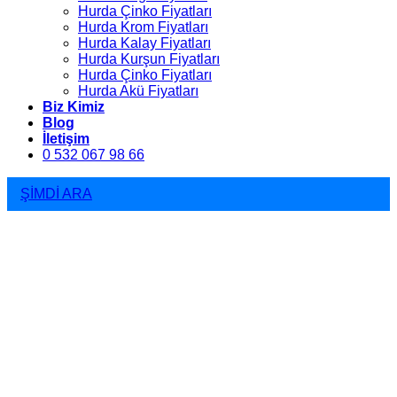
Hurda Çinko Fiyatları
Hurda Krom Fiyatları
Hurda Kalay Fiyatları
Hurda Kurşun Fiyatları
Hurda Çinko Fiyatları
Hurda Akü Fiyatları
Biz Kimiz
Blog
İletişim
0 532 067 98 66
ŞİMDİ ARA