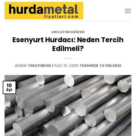
İçeriğe
atla
UNCATEGORIZED
Esenyurt Hurdacı: Neden Tercih
Edilmeli?
ADMIN
TARAFINDAN
EYLÜL 10, 2025
TARIHINDE YAYINLANDI
10
Eyl