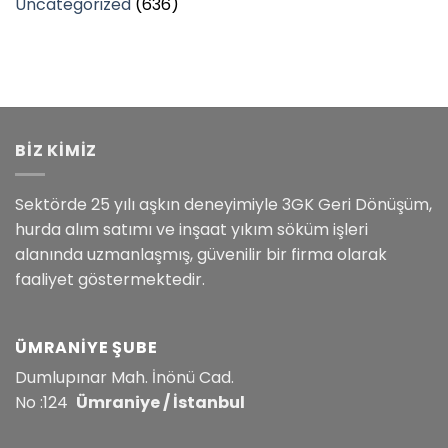
Uncategorized
(636)
BİZ KİMİZ
Sektörde 25 yılı aşkın deneyimiyle 3GK Geri Dönüşüm,
hurda alım satımı ve inşaat yıkım söküm işleri
alanında uzmanlaşmış, güvenilir bir firma olarak
faaliyet göstermektedir.
ÜMRANIYE ŞUBE
Dumlupınar Mah. İnönü Cad.
No :124
Ümraniye / İstanbul