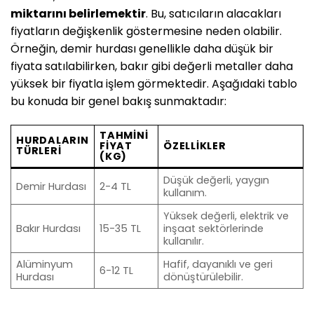
miktarını belirlemektir
. Bu, satıcıların alacakları
fiyatların değişkenlik göstermesine neden olabilir.
Örneğin, demir hurdası genellikle daha düşük bir
fiyata satılabilirken, bakır gibi değerli metaller daha
yüksek bir fiyatla işlem görmektedir. Aşağıdaki tablo
bu konuda bir genel bakış sunmaktadır:
TAHMINI
HURDALARIN
FIYAT
ÖZELLIKLER
TÜRLERI
(KG)
Düşük değerli, yaygın
Demir Hurdası
2-4 TL
kullanım.
Yüksek değerli, elektrik ve
Bakır Hurdası
15-35 TL
inşaat sektörlerinde
kullanılır.
Alüminyum
Hafif, dayanıklı ve geri
6-12 TL
Hurdası
dönüştürülebilir.