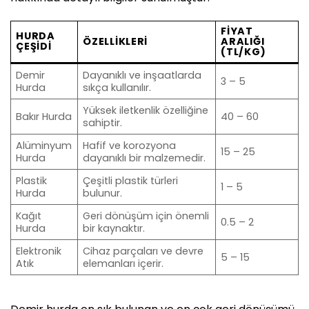
FIYAT
HURDA
ÖZELLIKLERI
ARALIĞI
ÇEŞIDI
(TL/KG)
Demir
Dayanıklı ve inşaatlarda
3 – 5
Hurda
sıkça kullanılır.
Yüksek iletkenlik özelliğine
Bakır Hurda
40 – 60
sahiptir.
Alüminyum
Hafif ve korozyona
15 – 25
Hurda
dayanıklı bir malzemedir.
Plastik
Çeşitli plastik türleri
1 – 5
Hurda
bulunur.
Kağıt
Geri dönüşüm için önemli
0.5 – 2
Hurda
bir kaynaktır.
Elektronik
Cihaz parçaları ve devre
5 – 15
Atık
elemanları içerir.