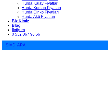
Hurda Kalay Fiyatları
Hurda Kurşun Fiyatları
Hurda Çinko Fiyatları
Hurda Akü Fiyatları
Biz Kimiz
Blog
İletişim
0 532 067 98 66
ŞİMDİ ARA