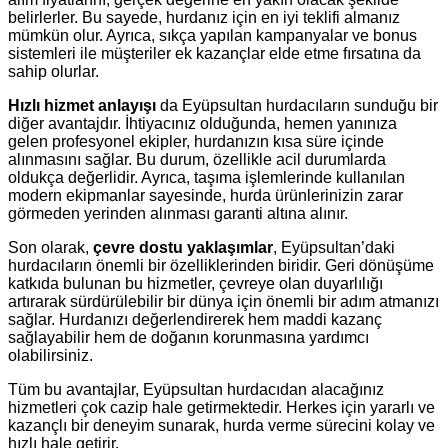
belirlerler. Bu sayede, hurdanız için en iyi teklifi almanız
mümkün olur. Ayrıca, sıkça yapılan kampanyalar ve bonus
sistemleri ile müşteriler ek kazançlar elde etme fırsatına da
sahip olurlar.
Hızlı hizmet anlayışı
da Eyüpsultan hurdacıların sunduğu bir
diğer avantajdır. İhtiyacınız olduğunda, hemen yanınıza
gelen profesyonel ekipler, hurdanızın kısa süre içinde
alınmasını sağlar. Bu durum, özellikle acil durumlarda
oldukça değerlidir. Ayrıca, taşıma işlemlerinde kullanılan
modern ekipmanlar sayesinde, hurda ürünlerinizin zarar
görmeden yerinden alınması garanti altına alınır.
Son olarak,
çevre dostu yaklaşımlar
, Eyüpsultan’daki
hurdacıların önemli bir özelliklerinden biridir. Geri dönüşüme
katkıda bulunan bu hizmetler, çevreye olan duyarlılığı
artırarak sürdürülebilir bir dünya için önemli bir adım atmanızı
sağlar. Hurdanızı değerlendirerek hem maddi kazanç
sağlayabilir hem de doğanın korunmasına yardımcı
olabilirsiniz.
Tüm bu avantajlar, Eyüpsultan hurdacıdan alacağınız
hizmetleri çok cazip hale getirmektedir. Herkes için yararlı ve
kazançlı bir deneyim sunarak, hurda verme sürecini kolay ve
hızlı hale getirir.