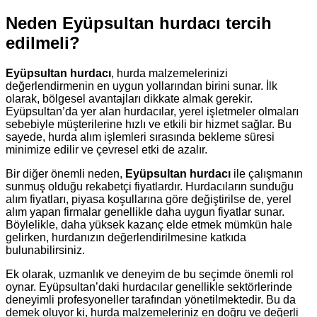
Neden Eyüpsultan hurdacı tercih
edilmeli?
Eyüpsultan hurdacı
, hurda malzemelerinizi
değerlendirmenin en uygun yollarından birini sunar. İlk
olarak, bölgesel avantajları dikkate almak gerekir.
Eyüpsultan’da yer alan hurdacılar, yerel işletmeler olmaları
sebebiyle müşterilerine hızlı ve etkili bir hizmet sağlar. Bu
sayede, hurda alım işlemleri sırasında bekleme süresi
minimize edilir ve çevresel etki de azalır.
Bir diğer önemli neden,
Eyüpsultan hurdacı
ile çalışmanın
sunmuş olduğu rekabetçi fiyatlardır. Hurdacıların sunduğu
alım fiyatları, piyasa koşullarına göre değiştirilse de, yerel
alım yapan firmalar genellikle daha uygun fiyatlar sunar.
Böylelikle, daha yüksek kazanç elde etmek mümkün hale
gelirken, hurdanızın değerlendirilmesine katkıda
bulunabilirsiniz.
Ek olarak, uzmanlık ve deneyim de bu seçimde önemli rol
oynar. Eyüpsultan’daki hurdacılar genellikle sektörlerinde
deneyimli profesyoneller tarafından yönetilmektedir. Bu da
demek oluyor ki, hurda malzemeleriniz en doğru ve değerli