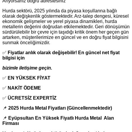
Arıyorsanız doğru adrestesiniz
Hurda sektörü, 2025 yılında da piyasa koşullarına bağlı
olarak değişkenlik göstermektedir. Arz-talep dengesi, küresel
ekonomik gelişmeler ve yerel piyasa dinamikleri, hurda
metallerin değerini doğrudan etkilemektedir. Geri dönüşümün
sürdürülebilir bir çevre için taşıdığı kritik önem her geçen gün
artarken, müşterilerimize en güncel ve en doğru fiyat bilgisini
sunmak önceliğimizdir.
✅
Fiyatlar anlık olarak değişebilir! En güncel net fiyat
bilgisi için
bizimle iletişime geçin.
✅
EN YÜKSEK FİYAT
✅
NAKİT ÖDEME
✅
ÜCRETSİZ EXPERTİZ
📌
2025 Hurda Metal Fiyatları (Güncellenmektedir)
📌
Eyüpsultan En Yüksek Fiyatlı Hurda Metal Alan
Firması