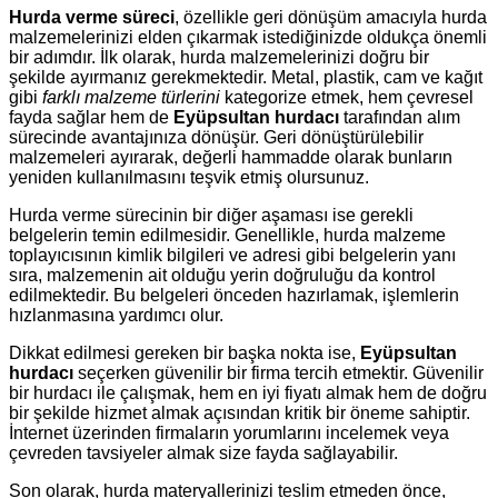
Hurda verme süreci
, özellikle geri dönüşüm amacıyla hurda
malzemelerinizi elden çıkarmak istediğinizde oldukça önemli
bir adımdır. İlk olarak, hurda malzemelerinizi doğru bir
şekilde ayırmanız gerekmektedir. Metal, plastik, cam ve kağıt
gibi
farklı malzeme türlerini
kategorize etmek, hem çevresel
fayda sağlar hem de
Eyüpsultan hurdacı
tarafından alım
sürecinde avantajınıza dönüşür. Geri dönüştürülebilir
malzemeleri ayırarak, değerli hammadde olarak bunların
yeniden kullanılmasını teşvik etmiş olursunuz.
Hurda verme sürecinin bir diğer aşaması ise gerekli
belgelerin temin edilmesidir. Genellikle, hurda malzeme
toplayıcısının kimlik bilgileri ve adresi gibi belgelerin yanı
sıra, malzemenin ait olduğu yerin doğruluğu da kontrol
edilmektedir. Bu belgeleri önceden hazırlamak, işlemlerin
hızlanmasına yardımcı olur.
Dikkat edilmesi gereken bir başka nokta ise,
Eyüpsultan
hurdacı
seçerken güvenilir bir firma tercih etmektir. Güvenilir
bir hurdacı ile çalışmak, hem en iyi fiyatı almak hem de doğru
bir şekilde hizmet almak açısından kritik bir öneme sahiptir.
İnternet üzerinden firmaların yorumlarını incelemek veya
çevreden tavsiyeler almak size fayda sağlayabilir.
Son olarak, hurda materyallerinizi teslim etmeden önce,