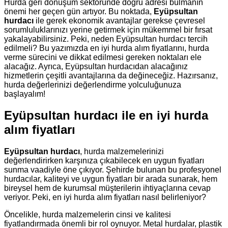
Hurda geri dönüşüm sektöründe doğru adresi bulmanın
önemi her geçen gün artıyor. Bu noktada,
Eyüpsultan
hurdacı
ile gerek ekonomik avantajlar gerekse çevresel
sorumluluklarınızı yerine getirmek için mükemmel bir fırsat
yakalayabilirsiniz. Peki, neden Eyüpsultan hurdacı tercih
edilmeli? Bu yazımızda en iyi hurda alım fiyatlarını, hurda
verme sürecini ve dikkat edilmesi gereken noktaları ele
alacağız. Ayrıca, Eyüpsultan hurdacıdan alacağınız
hizmetlerin çeşitli avantajlarına da değineceğiz. Hazırsanız,
hurda değerlerinizi değerlendirme yolculuğunuza
başlayalım!
Eyüpsultan hurdacı ile en iyi hurda
alım fiyatları
Eyüpsultan hurdacı
, hurda malzemelerinizi
değerlendirirken karşınıza çıkabilecek en uygun fiyatları
sunma vaadiyle öne çıkıyor. Şehirde bulunan bu profesyonel
hurdacılar, kaliteyi ve uygun fiyatları bir arada sunarak, hem
bireysel hem de kurumsal müşterilerin ihtiyaçlarına cevap
veriyor. Peki, en iyi hurda alım fiyatları nasıl belirleniyor?
Öncelikle, hurda malzemelerin cinsi ve kalitesi
fiyatlandırmada önemli bir rol oynuyor. Metal hurdalar, plastik