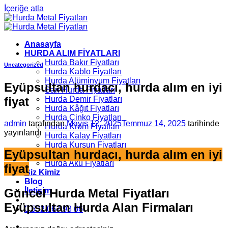
İçeriğe atla
Anasayfa
HURDA ALIM FİYATLARI
Hurda Bakır Fiyatları
Uncategorized
Hurda Kablo Fiyatları
Hurda Alüminyum Fiyatları
Eyüpsultan hurdacı, hurda alım en iyi
Sarı Hurda Fiyatları
fiyat
Hurda Demir Fiyatları
Hurda Kâğıt Fiyatları
Hurda Çinko Fiyatları
admin
tarafından
Mayıs 12, 2025
Temmuz 14, 2025
tarihinde
Hurda Krom Fiyatları
yayınlandı
Hurda Kalay Fiyatları
Hurda Kurşun Fiyatları
Eyüpsultan hurdacı, hurda alım en iyi
Hurda Çinko Fiyatları
Hurda Akü Fiyatları
fiyat
Biz Kimiz
Blog
Güncel Hurda Metal Fiyatları
İletişim
Eyüpsultan Hurda Alan Firmaları
0 532 067 98 66