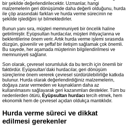
bir şekilde değerlendirilecektir. Uzmanlar, hangi
malzemelerin geri dönüşümde daha değerli olduğunu, hurda
ile çöp arasındaki farkları ve hurda verme sürecinin ne
şekilde işlediğini iyi bilmektedirler.
Bunun yanı sıra, müşteri memnuniyeti bir öncelik haline
getirilmiştir. Eyüpsultan hurdacılar, müşteri ihtiyaçlarına ve
beklentilerine önem verir. Artık hurda verme işlemi sırasında
düzgün, güvenilir ve şeffaf bir iletişim sağlamak çok önemli.
Bu sayede, her aşamada müşterinin bilgilendirilmesi ve
memnuniyeti sağlanır.
Son olarak, çevresel sorumluluk da bu tercih için önemli bir
faktördür. Eyüpsultan’daki hurdacılar, geri dönüşüm
süreçlerine önem vererek çevresel sürdürülebilirliğe katkıda
bulunur. Hurda olarak değerlendirdiğiniz malzemelerin,
doğaya zarar vermeden ve kaynakların daha az
kullanılmasını sağlayarak geri kazanımları destekler. Tüm bu
nedenlerden ötürü,
Eyüpsultan hurdacı
tercih etmek, hem
ekonomik hem de çevresel açıdan oldukça mantıklıdır.
Hurda verme süreci ve dikkat
edilmesi gerekenler