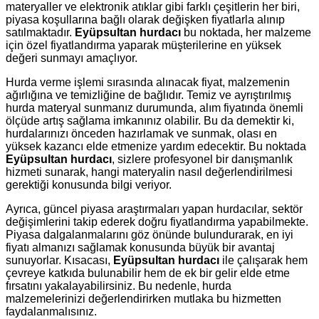
materyaller ve elektronik atıklar gibi farklı çeşitlerin her biri,
piyasa koşullarına bağlı olarak değişken fiyatlarla alınıp
satılmaktadır.
Eyüpsultan hurdacı
bu noktada, her malzeme
için özel fiyatlandırma yaparak müşterilerine en yüksek
değeri sunmayı amaçlıyor.
Hurda verme işlemi sırasında alınacak fiyat, malzemenin
ağırlığına ve temizliğine de bağlıdır. Temiz ve ayrıştırılmış
hurda materyal sunmanız durumunda, alım fiyatında önemli
ölçüde artış sağlama imkanınız olabilir. Bu da demektir ki,
hurdalarınızı önceden hazırlamak ve sunmak, olası en
yüksek kazancı elde etmenize yardım edecektir. Bu noktada
Eyüpsultan hurdacı
, sizlere profesyonel bir danışmanlık
hizmeti sunarak, hangi materyalin nasıl değerlendirilmesi
gerektiği konusunda bilgi veriyor.
Ayrıca, güncel piyasa araştırmaları yapan hurdacılar, sektör
değişimlerini takip ederek doğru fiyatlandırma yapabilmekte.
Piyasa dalgalanmalarını göz önünde bulundurarak, en iyi
fiyatı almanızı sağlamak konusunda büyük bir avantaj
sunuyorlar. Kısacası,
Eyüpsultan hurdacı
ile çalışarak hem
çevreye katkıda bulunabilir hem de ek bir gelir elde etme
fırsatını yakalayabilirsiniz. Bu nedenle, hurda
malzemelerinizi değerlendirirken mutlaka bu hizmetten
faydalanmalısınız.