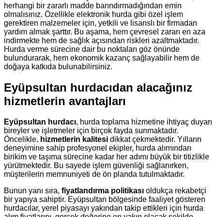
herhangi bir zararlı madde barındırmadığından emin
olmalısınız. Özellikle elektronik hurda gibi özel işlem
gerektiren malzemeler için, yetkili ve lisanslı bir firmadan
yardım almak şarttır. Bu aşama, hem çevresel zararı en aza
indirmekte hem de sağlık açısından riskleri azaltmaktadır.
Hurda verme sürecine dair bu noktaları göz önünde
bulundurarak, hem ekonomik kazanç sağlayabilir hem de
doğaya katkıda bulunabilirsiniz.
Eyüpsultan hurdacıdan alacağınız
hizmetlerin avantajları
Eyüpsultan hurdacı
, hurda toplama hizmetine ihtiyaç duyan
bireyler ve işletmeler için birçok fayda sunmaktadır.
Öncelikle,
hizmetlerin kalitesi
dikkat çekmektedir. Yılların
deneyimine sahip profesyonel ekipler, hurda alımından
birikim ve taşıma sürecine kadar her adımı büyük bir titizlikle
yürütmektedir. Bu sayede işlem güvenliği sağlanırken,
müşterilerin memnuniyeti de ön planda tutulmaktadır.
Bunun yanı sıra,
fiyatlandırma politikası
oldukça rekabetçi
bir yapıya sahiptir. Eyüpsultan bölgesinde faaliyet gösteren
hurdacılar, yerel piyasayı yakından takip ettikleri için hurda
alım fiyatlarını, gerçek değerine en yakın olacak şekilde