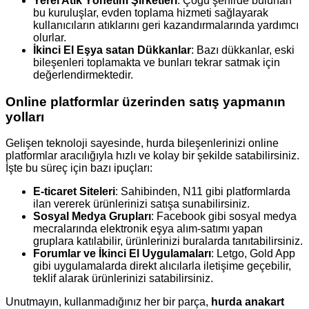
Yerel Atık Yönetim Şirketleri
: Çoğu şehirde bulunan
bu kuruluşlar, evden toplama hizmeti sağlayarak
kullanıcıların atıklarını geri kazandırmalarında yardımcı
olurlar.
İkinci El Eşya satan Dükkanlar
: Bazı dükkanlar, eski
bileşenleri toplamakta ve bunları tekrar satmak için
değerlendirmektedir.
Online platformlar üzerinden satış yapmanın
yolları
Gelişen teknoloji sayesinde, hurda bileşenlerinizi online
platformlar aracılığıyla hızlı ve kolay bir şekilde satabilirsiniz.
İşte bu süreç için bazı ipuçları:
E-ticaret Siteleri
: Sahibinden, N11 gibi platformlarda
ilan vererek ürünlerinizi satışa sunabilirsiniz.
Sosyal Medya Grupları
: Facebook gibi sosyal medya
mecralarında elektronik eşya alım-satımı yapan
gruplara katılabilir, ürünlerinizi buralarda tanıtabilirsiniz.
Forumlar ve İkinci El Uygulamaları
: Letgo, Gold App
gibi uygulamalarda direkt alıcılarla iletişime geçebilir,
teklif alarak ürünlerinizi satabilirsiniz.
Unutmayın, kullanmadığınız her bir parça,
hurda anakart