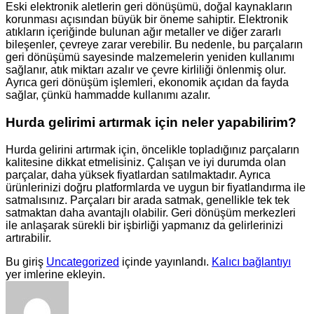
Eski elektronik aletlerin geri dönüşümü, doğal kaynakların
korunması açısından büyük bir öneme sahiptir. Elektronik
atıkların içeriğinde bulunan ağır metaller ve diğer zararlı
bileşenler, çevreye zarar verebilir. Bu nedenle, bu parçaların
geri dönüşümü sayesinde malzemelerin yeniden kullanımı
sağlanır, atık miktarı azalır ve çevre kirliliği önlenmiş olur.
Ayrıca geri dönüşüm işlemleri, ekonomik açıdan da fayda
sağlar, çünkü hammadde kullanımı azalır.
Hurda gelirimi artırmak için neler yapabilirim?
Hurda gelirini artırmak için, öncelikle topladığınız parçaların
kalitesine dikkat etmelisiniz. Çalışan ve iyi durumda olan
parçalar, daha yüksek fiyatlardan satılmaktadır. Ayrıca
ürünlerinizi doğru platformlarda ve uygun bir fiyatlandırma ile
satmalısınız. Parçaları bir arada satmak, genellikle tek tek
satmaktan daha avantajlı olabilir. Geri dönüşüm merkezleri
ile anlaşarak sürekli bir işbirliği yapmanız da gelirlerinizi
artırabilir.
Bu giriş
Uncategorized
içinde yayınlandı.
Kalıcı bağlantıyı
yer imlerine ekleyin.