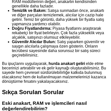
RAM modüllerinin değeri, anakartın kendisinden
genellikle daha fazladır.
Temizlik ve Bakım:
Satışa sunmadan önce, anakartı
ve diğer parçaları temizlemek, alıcılar için cazip hale
getirir. Temiz bir görüntü, daha yüksek bir fiyatla satış
yapmanıza yardımcı olabilir.
Doğru Fiyatlandırma:
Piyasa fiyatlarını araştırarak
rekabetçi bir fiyat belirleyin. Çok fazla yükseklik veya
alçaklık, satışınızı olumsuz etkileyebilir.
Güvenilir Alıcılar Bulun:
Satış yaparken güvenilir ve
saygın alıcılarla çalışmaya özen gösterin. Onların
tecrübesi sayesinde daha sorunsuz bir satış süreci
geçirebilirsiniz.
Bu ipuçlarını uygulayarak,
hurda anakart geliri
elde etme
becerinizi artırabilir ve ek gelir kaynağı oluşturabilirsiniz. Bu
sayede hem çevresel sürdürülebilirliğe katkıda bulunmuş
olacaksınız hem de kullanılmayan malzemelerinizi kazanca
dönüştürme fırsatını yakalayacaksınız.
Sıkça Sorulan Sorular
Eski anakart, RAM ve işlemcileri nasıl
değerlendirebilirim?