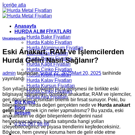
İçeriğe atla
Anasayfa
HURDA ALIM FİYATLARI
Hurda Bakır Fiyatları
Uncategorized
Hurda Kablo Fiyatları
Hurda Alüminyum Fiyatları
Eski Anakart, RAM ve İşlemcilerden
Sarı Hurda Fiyatları
Hurda Geliri Nasıl Sağlanır?
Hurda Demir Fiyatları
Hurda Kâğıt Fiyatları
Hurda Çinko Fiyatları
admin
tarafından
Şubat 22, 2025
Mart 20, 2025
tarihinde
Hurda Krom Fiyatları
yayınlandı
Hurda Kalay Fiyatları
Hurda Kurşun Fiyatları
Son yıllarda teknolojinin hızla gelişmesi ile birlikte eski
Hurda Çinko Fiyatları
bilgisayar bileşenleri, özellikle anakartlar, RAM ve işlemciler,
Hurda Akü Fiyatları
geri dönüşüm açısından önemli bir fırsat sunuyor. Peki, bu
Biz Kimiz
bileşenlerin hurda değeri gerçekten nedir ve
Hurda anakart
Blog
geliri
elde etmek için neler yapmalısınız? Bu yazıda, eski
İletişim
anakartların ve diğer bileşenlerin değerini nasıl
hesaplayacağınızı, hurda satışında hangi yolları
0 532 067 98 66
izleyebileceğinizi ve piyasa trendlerini keşfedeceksiniz.
Böylece, hem çevreyi koruma hem de gelir elde etme