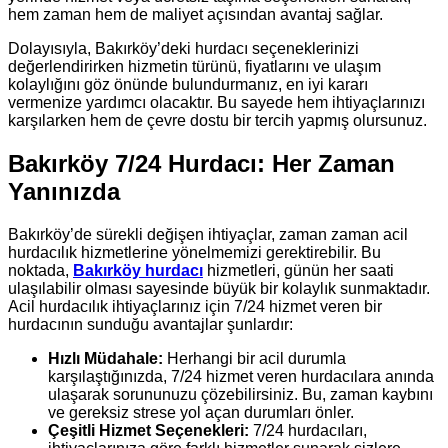
hem zaman hem de maliyet açısından avantaj sağlar.
Dolayısıyla, Bakırköy’deki hurdacı seçeneklerinizi
değerlendirirken hizmetin türünü, fiyatlarını ve ulaşım
kolaylığını göz önünde bulundurmanız, en iyi kararı
vermenize yardımcı olacaktır. Bu sayede hem ihtiyaçlarınızı
karşılarken hem de çevre dostu bir tercih yapmış olursunuz.
Bakırköy 7/24 Hurdacı: Her Zaman
Yanınızda
Bakırköy’de sürekli değişen ihtiyaçlar, zaman zaman acil
hurdacılık hizmetlerine yönelmemizi gerektirebilir. Bu
noktada,
Bakırköy hurdacı
hizmetleri, günün her saati
ulaşılabilir olması sayesinde büyük bir kolaylık sunmaktadır.
Acil hurdacılık ihtiyaçlarınız için 7/24 hizmet veren bir
hurdacının sunduğu avantajlar şunlardır:
Hızlı Müdahale:
Herhangi bir acil durumla
karşılaştığınızda, 7/24 hizmet veren hurdacılara anında
ulaşarak sorununuzu çözebilirsiniz. Bu, zaman kaybını
ve gereksiz strese yol açan durumları önler.
Çeşitli Hizmet Seçenekleri:
7/24 hurdacıları,