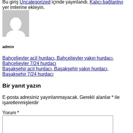
Bu giriş
Uncategorized
içinde yayınlandı.
Kalıcı bağlantıyı
yer imlerine ekleyin.
admin
Bahçelievler acil hurdacı, Bahçelievler yakın hurdacı,
Bahçelievler 7/24 hurdacı
Başakşehir acil hurdacı, Başakşehir yakın hurdacı,
Başakşehir 7/24 hurdacı
Bir yanıt yazın
E-posta adresiniz yayınlanmayacak.
Gerekli alanlar
*
ile
işaretlenmişlerdir
Yorum
*