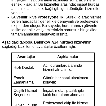
ihtiyaçlarınıza göre farklı hizmetler sunarak sizlere
esneklik sağlar. Bu hizmetler arasında; inşaat hurdası
alımı, metal, plastik, kağıt gibi geri dönüşüm hizmetleri
yer alır.
Güvenilirlik ve Profesyonellik:
Sürekli olarak hizmet
veren hurdacılar, genellikle deneyimli ve profesyonel
ekiplerden oluşur. Bu sayede, hurdalarınızı güvenle
teslim edebilir ve işlemlerinizin sorunsuz bir şekilde
tamamlanmasını sağlayabilirsiniz.
Aşağıdaki tabloda,
Bakırköy 7/24 hurdacı
hizmetinin
sağladığı bazı temel avantajlar özetlenmiştir:
Avantajlar
Açıklamalar
Acil durumlarda anında
Hızlı Destek
hizmet alma imkanı
Esnek
Günün her saati ulaşılması
Zamanlama
kolaylık
Çeşitli Hizmet
İnşaat, metal, plastik gibi
Seçenekleri
farklı hurdaların alınması
Profesyonel ekip ile hizmet
Güvenilir Ekip