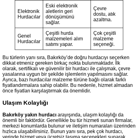
Eski elektronik
Çevre
Elektronik
aletlerin geri
dostu, atık
Hurdacılar
dönüşümünü
azaltma.
sağlar.
Çeşitli hurda
Çok çeşitli
Genel
malzemeleri alım
malzeme
Hurdacılar
satımı yapar.
seçeneği.
Bu türlerin yanı sıra, Bakırköy’de doğru hurdacıyı seçerken
dikkat etmeniz gereken birkaç nokta bulunmaktadır. İlk
olarak, sertifikalı ve güvenilir bir hurdacı ile çalışmak, çevre
yasalarına uygun bir şekilde işlemlerin yapılmasını sağlar.
Ayrıca, bazı hurdacılar malzeme türüne bağlı olarak farklı
fiyatlandırmalara sahip olabilir. Bu nedenle, hizmet almadan
önce fiyatları karşılaştırmak da önemlidir.
Ulaşım Kolaylığı
Bakırköy yakın hurdacı
arayışında, ulaşım kolaylığı da
önemli bir faktördür. Genellikle bu tür hizmeti sunan firmalar,
merkezi konumlarda bulunur ve iletişim numaraları üzerinden
hızlıca ulaşabilirsiniz. Bunun yanı sıra, pek çok hurdacı,
yerinde hizmet veya ücretsiz taşıma seçenekleri sunarak,