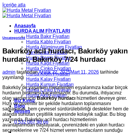
İçeriğe atla
Anasayfa
HURDA ALIM FİYATLARI
Hurda Bakır Fiyatları
Uncategorized
Hurda Kablo Fiyatları
Hurda Alüminyum Fiyatları
Bakırköy acil hurdacı, Bakırköy yakın
Sarı Hurda Fiyatları
hurdacı, Bakırköy 7/24 hurdacı
Hurda Demir Fiyatları
Hurda Kâğıt Fiyatları
Hurda Çinko Fiyatları
admin
tarafından
Aralık 22, 2025
Mart 11, 2026
tarihinde
Hurda Krom Fiyatları
yayınlandı
Hurda Kalay Fiyatları
Hurda Kurşun Fiyatları
Bakırköy’de yaşarken metallerden eşyalarınıza kadar birçok
Hurda Çinko Fiyatları
hurdanın birikmesi kaçınılmazdır. Bu durumda, ihtiyacınız
Hurda Akü Fiyatları
olan yardım için
Bakırköy hurdacı
hizmetleri devreye girer.
Biz Kimiz
Hızlı ve güvenilir bir şekilde hurdaların toplanmasını
Blog
sağlayarak, hem çevresel sürdürülebilirliği destekler hem de
İletişim
alanda sunulan çeşitlilik sayesinde kolaylık sağlar. Bu blog
yazısında, Bakırköy acil hurdacı hizmetlerinin
0 532 067 98 66
avantajlarından başlayarak, çevrenizdeki en yakın hurdacı
seçeneklerine ve 7/24 hizmet veren hurdacıların sunduğu