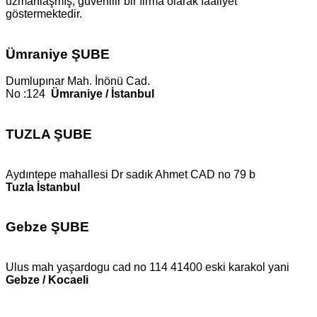
uzmanlaşmış, güvenilir bir firma olarak faaliyet
göstermektedir.
Ümraniye ŞUBE
Dumlupınar Mah. İnönü Cad.
No :124
Ümraniye / İstanbul
TUZLA ŞUBE
Aydıntepe mahallesi Dr sadık Ahmet CAD no 79 b
Tuzla İstanbul
Gebze ŞUBE
Ulus mah yaşardogu cad no 114 41400 eski karakol yani
Gebze / Kocaeli