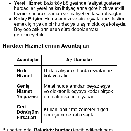
Yerel Hizmet
: Bakırköy bölgesinde faaliyet gösteren
hurdacılar, yerel halkın ihtiyaçlarına göre hızlı ve etkili
hizmet sunarak, zaman ve maliyetten tasarruf sağlar.
Kolay Erişim
: Hurdalarınızı ve atık eşyalarınızı teslim
etmek için yakın bir hurdacıya ulaşım oldukça kolaydır.
Böylece atıkların uzun süre depolanması
gerekmeyebilir.
Hurdacı Hizmetlerinin Avantajları
Avantajlar
Açıklamalar
Hızlı
Hızla çalışarak, hurda eşyalarınızı
Hizmet
kolayca alır.
Geniş
Metal hurdalarından beyaz eşya
Hizmet
ve elektronik eşyaya kadar birçok
Yelpazesi
ürün alım satımını yapar.
Geri
Kullanılabilir malzemelerin geri
Dönüşüm
dönüşümüne katkı sağlar.
Fırsatları
Bu nedenlerle,
Bakırköy hurdacı
tercih edilerek hem