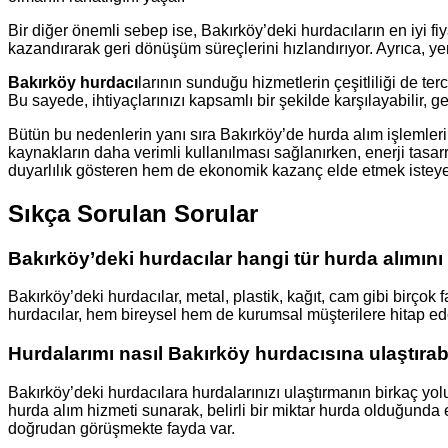
Bir diğer önemli sebep ise, Bakırköy’deki hurdacıların en iyi fiy
kazandırarak geri dönüşüm süreçlerini hızlandırıyor. Ayrıca, y
Bakırköy hurdacı
larının sunduğu hizmetlerin çeşitliliği de t
Bu sayede, ihtiyaçlarınızı kapsamlı bir şekilde karşılayabilir, g
Bütün bu nedenlerin yanı sıra Bakırköy’de hurda alım işlemle
kaynakların daha verimli kullanılması sağlanırken, enerji tasar
duyarlılık gösteren hem de ekonomik kazanç elde etmek istey
Sıkça Sorulan Sorular
Bakırköy’deki hurdacılar hangi tür hurda alımın
Bakırköy’deki hurdacılar, metal, plastik, kağıt, cam gibi birçok
hurdacılar, hem bireysel hem de kurumsal müşterilere hitap ede
Hurdalarımı nasıl Bakırköy hurdacısına ulaştırab
Bakırköy’deki hurdacılara hurdalarınızı ulaştırmanın birkaç yolu
hurda alım hizmeti sunarak, belirli bir miktar hurda olduğunda e
doğrudan görüşmekte fayda var.