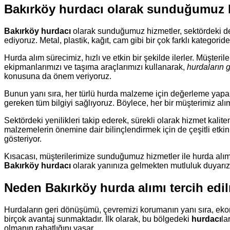
Bakırköy hurdacı olarak sunduğumuz 
Bakırköy hurdacı
olarak sunduğumuz hizmetler, sektördeki de
ediyoruz. Metal, plastik, kağıt, cam gibi bir çok farklı kategorid
Hurda alım sürecimiz, hızlı ve etkin bir şekilde ilerler. Müşteril
ekipmanlarımızı ve taşıma araçlarımızı kullanarak,
hurdaların g
konusuna da önem veriyoruz.
Bunun yanı sıra, her türlü hurda malzeme için değerleme yaparak
gereken tüm bilgiyi sağlıyoruz. Böylece, her bir müşterimiz al
Sektördeki yenilikleri takip ederek, sürekli olarak hizmet kalit
malzemelerin önemine dair bilinçlendirmek için de çeşitli etki
gösteriyor.
Kısacası, müşterilerimize sunduğumuz hizmetler ile hurda alım 
Bakırköy hurdacı
olarak yanınıza gelmekten mutluluk duyarız
Neden Bakırköy hurda alımı tercih edi
Hurdaların geri dönüşümü, çevremizi korumanın yanı sıra, ekon
birçok avantaj sunmaktadır. İlk olarak, bu bölgedeki
hurdacı
la
olmanın rahatlığını yaşar.