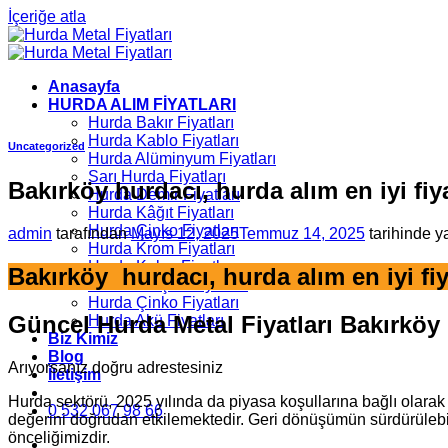
İçeriğe atla
Anasayfa
HURDA ALIM FİYATLARI
Hurda Bakır Fiyatları
Hurda Kablo Fiyatları
Uncategorized
Hurda Alüminyum Fiyatları
Sarı Hurda Fiyatları
Bakırköy hurdacı, hurda alım en iyi fiy
Hurda Demir Fiyatları
Hurda Kâğıt Fiyatları
Hurda Çinko Fiyatları
admin
tarafından
Mayıs 12, 2025
Temmuz 14, 2025
tarihinde y
Hurda Krom Fiyatları
Hurda Kalay Fiyatları
Bakırköy hurdacı, hurda alım en iyi fiy
Hurda Kurşun Fiyatları
Hurda Çinko Fiyatları
Güncel Hurda Metal Fiyatları Bakırköy
Hurda Akü Fiyatları
Biz Kimiz
Blog
Arıyorsanız doğru adrestesiniz
İletişim
Hurda sektörü, 2025 yılında da piyasa koşullarına bağlı olarak
0 532 067 98 66
değerini doğrudan etkilemektedir. Geri dönüşümün sürdürülebilir
önceliğimizdir.