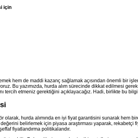
i için
lemek hem de maddi kazanç sağlamak açısından önemli bir işle
oluyoruz. Bu yazımızda, hurda alım sürecinde dikkat edilmesi ge
 tercih etmeniz gerektiğini açıklayacağız. Hadi, birlikte bu bilgi
si
tör olarak, hurda alımında en iyi fiyat garantisini sunarak hem 
n değerini belirlemek için piyasa araştırması yaparak, rekabetçi 
ffaf fiyatlandırma politikalarıdır.