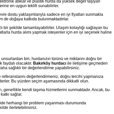
elektronik atıklar ve plastik hurda da yüksek değer taşıyan
erine en uygun teklifi sunabilirler.
evre dostu yaklaşımlarıyla sadece en iyi fiyatları sunmakla
de doğaya katkıda bulunmaktadırlar.
ızlı bir şekilde tamamlayabilirler. Ulaşım kolaylığı sağlayan bu
tlarla hurda alımı yapmak isteyenler için en iyi seçenek haline
nsurlardan biri, hurdanızın türünü ve miktarını doğru bir
k faydalı olacaktır.
Bakırköy hurdacı
ile iletişime geçmeden
daha sağlıklı bir değerlendirme yapabilirsiniz.
 ve referanslarını değerlendirmeniz, doğru tercihi yapmanıza
 ederler. Bu yüzden seçim aşamasında dikkatli olun.
rı, genellikle kendi taşıma hizmetlerini sunmaktadır. Ancak, bu
 katkı sağlar.
ileride herhangi bir problem yaşanması durumunda
de ilerletebilirsiniz.