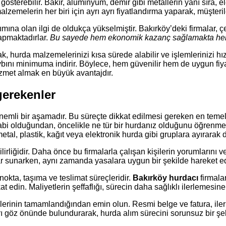
 gösterebilir. Bakır, alüminyum, demir gibi metallerin yanı sıra, 
alzemelerin her biri için ayrı ayrı fiyatlandırma yaparak, müşteril
ımına olan ilgi de oldukça yükselmiştir. Bakırköy’deki firmalar, ç
pmaktadırlar.
Bu sayede hem ekonomik kazanç sağlamakta hem 
rak, hurda malzemelerinizi kısa sürede alabilir ve işlemlerinizi h
ybını minimuma indirir. Böylece, hem güvenilir hem de uygun fiya
hizmet almak en büyük avantajdır.
gerekenler
emli bir aşamadır. Bu süreçte dikkat edilmesi gereken en temel u
a tabi olduğundan, öncelikle ne tür bir hurdanız olduğunu öğrenme
etal, plastik, kağıt veya elektronik hurda gibi gruplara ayırarak 
ilirliğidir. Daha önce bu firmalarla çalışan kişilerin yorumlarını
yatlar sunarken, aynı zamanda yasalara uygun bir şekilde hareket
nokta, taşıma ve teslimat süreçleridir.
Bakırköy hurdacı
firmala
t edin. Maliyetlerin şeffaflığı, sürecin daha sağlıklı ilerlemesine
lemlerinin tamamlandığından emin olun. Resmi belge ve fatura, 
 göz önünde bulundurarak, hurda alım sürecini sorunsuz bir şekil