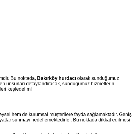
mdir. Bu noktada,
Bakırköy hurdacı
olarak sunduğumuz
reken unsurları detaylandıracak, sunduğumuz hizmetlerin
leri keşfedelim!
bireysel hem de kurumsal müşterilere fayda sağlamaktadır. Geniş
fiyatlar sunmayı hedeflemektedirler. Bu noktada dikkat edilmesi