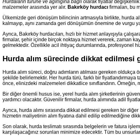
Hurdaların türüne ve ağırlığına bağlı olarak
fiyatlar değişkenlik
malzemeler arasında yer alır.
Bakırköy hurdacı
firmaları, bu m
Ülkemizde geri dönüşüm bilincinin artmasıyla birlikte, hurda al
kalmayıp, aynı zamanda geri dönüşümün önemine de vurgu ya
Ayrıca, Bakırköy hurdacıları, hızlı bir hizmet anlayışıyla çalışa
firmalar, şehir içinde birçok noktaya hizmet vererek, zaman ka
gelmektedir. Özellikle acil ihtiyaç durumlarında, profesyonel 
Hurda alım sürecinde dikkat edilmesi 
Hurda alım süreci, doğru adımların atılması gereken oldukça ön
şekilde belirlemektir. Her hurda türü, farklı bir fiyatlandırmay
önce, elinizdeki malzemeleri dikkatlice sınıflandırın. Örneğin, m
Bir diğer önemli husus ise, yerel hurda alım şirketlerinin güven
yardımcı olacaktır. Güvenilir firmalar, hurda alımında adil fi
Ayrıca, hurda alımı sırasında dikkat edilmesi gereken bir diğer 
hizmetin maliyetinin alım fiyatına dahil edilip edilmediğine dikka
Son olarak, hurda teslimatı sırasında belgelerin ve fatura iş
karşılaşacağınız sorunları minimize edecektir. Tüm bu unsurları