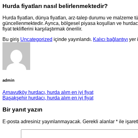
Hurda fiyatları nasıl belirlenmektedir?
Hurda fiyatları, dünya fiyatları, arz-talep durumu ve malzeme tü
güncellenmektedir. Ayrıca, bölgesel piyasa koşulları ve hurdacının
fiyat tekliflerini karşılaştırmak önerilir.
Bu giriş
Uncategorized
içinde yayınlandı.
Kalıcı bağlantıyı
yer 
admin
Arnavutköy hurdacı, hurda alım en iyi fiyat
Başakşehir hurdacı, hurda alım en iyi fiyat
Bir yanıt yazın
E-posta adresiniz yayınlanmayacak.
Gerekli alanlar
*
ile işare