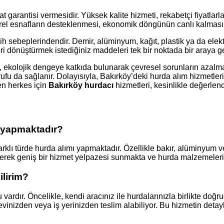
at garantisi vermesidir. Yüksek kalite hizmeti, rekabetçi fiyatlarl
erel esnafların desteklenmesi, ekonomik döngünün canlı kalmasın
ercih sebeplerindendir. Demir, alüminyum, kağıt, plastik ya da el
eri dönüştürmek istediğiniz maddeleri tek bir noktada bir araya get
ri, ekolojik dengeye katkıda bulunarak çevresel sorunların aza
rufu da sağlanır. Dolayısıyla, Bakırköy’deki hurda alım hizmetler
en herkes için
Bakırköy hurdacı
hizmetleri, kesinlikle değerlend
ı yapmaktadır?
 farklı türde hurda alımı yapmaktadır. Özellikle bakır, alüminyum
rek geniş bir hizmet yelpazesi sunmakta ve hurda malzemeleriniz
ilirim?
 vardır. Öncelikle, kendi aracınız ile hurdalarınızla birlikte doğ
vinizden veya iş yerinizden teslim alabiliyor. Bu hizmetin detayl