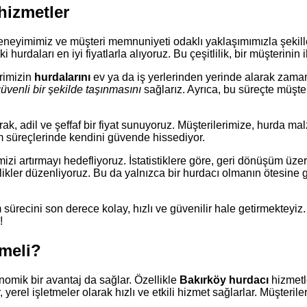
hizmetler
neyimimiz ve müşteri memnuniyeti odaklı yaklaşımımızla şekille
eki hurdaları en iyi fiyatlarla alıyoruz. Bu çeşitlilik, bir müşteri
erimizin
hurdalarını
ev ya da iş yerlerinden yerinde alarak zama
üvenli bir şekilde taşınmasını
sağlarız. Ayrıca, bu süreçte müşte
, adil ve şeffaf bir fiyat sunuyoruz. Müşterilerimize, hurda mal
ım süreçlerinde kendini güvende hissediyor.
emizi artırmayı hedefliyoruz. İstatistiklere göre, geri dönüşüm ü
nlikler düzenliyoruz. Bu da yalnızca bir hurdacı olmanın ötesine
sürecini son derece kolay, hızlı ve güvenilir hale getirmekteyiz
!
lmeli?
omik bir avantaj da sağlar. Özellikle
Bakırköy hurdacı
hizmetl
r, yerel işletmeler olarak hızlı ve etkili hizmet sağlarlar. Müşteri