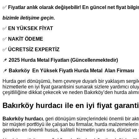
✅
Fiyatlar anlık olarak değişebilir! En güncel net fiyat bilgis
bizimle iletişime geçin.
✅
EN YÜKSEK FİYAT
✅
NAKİT ÖDEME
✅
ÜCRETSİZ EXPERTİZ
📌
2025 Hurda Metal Fiyatları (Güncellenmektedir)
📌
Bakırköy En Yüksek Fiyatlı Hurda Metal Alan Firması
Hurda geri dönüşümü, hem çevreye duyarlı bir yaklaşım sergi
hizmetlerle en iyi fiyat garantisini sunarak sizlere yardımcı 
çeşitliliğine dikkat çekecek ve neden Bakırköy’den hurda alımını
Bakırköy hurdacı ile en iyi fiyat garanti
Bakırköy hurdacı
, geri dönüşüm süreçlerindeki önemli bir ak
bir müşteri portföyü ile çalışan bu firmalar, hurda malzemeleri
gereken en önemli husus, kaliteli hizmetin yanı sıra, dürüst ve şe