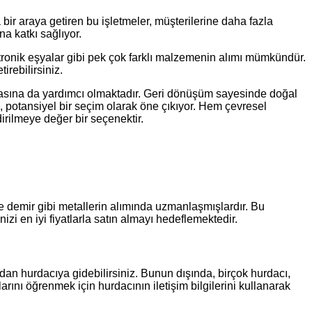
a bir araya getiren bu işletmeler, müşterilerine daha fazla
a katkı sağlıyor.
ektronik eşyalar gibi pek çok farklı malzemenin alımı mümkündür.
irebilirsiniz.
lmasına da yardımcı olmaktadır. Geri dönüşüm sayesinde doğal
i, potansiyel bir seçim olarak öne çıkıyor. Hem çevresel
irilmeye değer bir seçenektir.
 ve demir gibi metallerin alımında uzmanlaşmışlardır. Bu
i en iyi fiyatlarla satın almayı hedeflemektedir.
rudan hurdacıya gidebilirsiniz. Bunun dışında, birçok hurdacı,
arını öğrenmek için hurdacının iletişim bilgilerini kullanarak