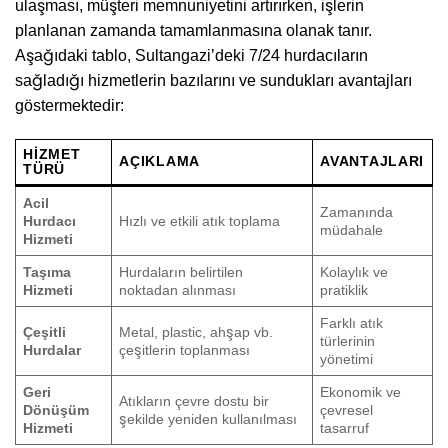
ulaşması, müşteri memnuniyetini artırırken, işlerin
planlanan zamanda tamamlanmasına olanak tanır.
Aşağıdaki tablo, Sultangazi’deki 7/24 hurdacıların
sağladığı hizmetlerin bazılarını ve sundukları avantajları
göstermektedir:
HIZMET
AÇIKLAMA
AVANTAJLARI
TÜRÜ
Acil
Zamanında
Hurdacı
Hızlı ve etkili atık toplama
müdahale
Hizmeti
Taşıma
Hurdaların belirtilen
Kolaylık ve
Hizmeti
noktadan alınması
pratiklik
Farklı atık
Çeşitli
Metal, plastic, ahşap vb.
türlerinin
Hurdalar
çeşitlerin toplanması
yönetimi
Geri
Ekonomik ve
Atıkların çevre dostu bir
Dönüşüm
çevresel
şekilde yeniden kullanılması
Hizmeti
tasarruf