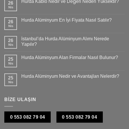
Hurda Kablo Nedir ve Değeri Neden Yüksektir?
26
Nis
Hurda Alüminyum En İyi Fiyata Nasıl Satılır?
26
Nis
İstanbul’da Hurda Alüminyum Alımı Nerede
26
Yapılır?
Nis
Hurda Alüminyum Alan Firmalar Nasıl Bulunur?
25
Nis
Hurda Alüminyum Nedir ve Avantajları Nelerdir?
25
Nis
BİZE ULAŞIN
0 553 082 79 04
0 553 082 79 04