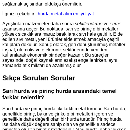
sağlamak açısından oldukça önemlidir.
İlginizi çekebilir :
hurda metal alım en iyi fiyat
Ayrıştırılan malzemeler daha sonra
şekillendirme
ve
erime
aşamasına geçer. Bu noktada, sarı ve pirinç gibi metaller
yüksek sıcaklıklara maruz bırakılarak sıvı hale getirilir. Elde
edilen sıvı metal, yeni ürünler elde etmek amacıyla çeşitli
kalıplara dökülür. Sonuç olarak, geri dönüştürülmüş metaller
inşaat, otomotiv ve elektronik sektörlerinde yeniden
kullanılarak ekonomik bir değer kazanır. Bu süreçler
sayesinde, doğal kaynakların azalışı engellenirken, aynı
zamanda atık miktarı da azaltılmış olur.
Sıkça Sorulan Sorular
Sarı hurda ve pirinç hurda arasındaki temel
farklar nelerdir?
Sarı hurda ve pirinç hurda, iki farklı metal türüdür. Sarı hurda,
genellikle pirinç, bakır ve çinko gibi metalleri içeren ve
genellikle daha değerli olan bir hurda türüdür. Pirinç hurda
ise daha düşük değere sahip olan ve genellikle sadece
pirinçten oluşan bir atık maddesidir. Sarı hurda, daha yüksek