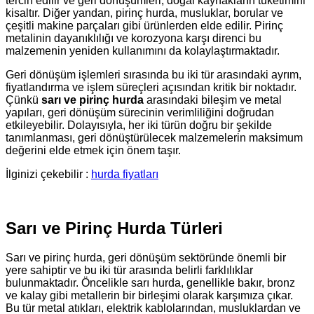
tercih edilir ve geri dönüşümleri, doğal kaynakların tüketimini
kisaltır. Diğer yandan, pirinç hurda, musluklar, borular ve
çeşitli makine parçaları gibi ürünlerden elde edilir. Pirinç
metalinin dayanıklılığı ve korozyona karşı direnci bu
malzemenin yeniden kullanımını da kolaylaştırmaktadır.
Geri dönüşüm işlemleri sırasında bu iki tür arasındaki ayrım,
fiyatlandırma ve işlem süreçleri açısından kritik bir noktadır.
Çünkü
sarı ve pirinç hurda
arasındaki bileşim ve metal
yapıları, geri dönüşüm sürecinin verimliliğini doğrudan
etkileyebilir. Dolayısıyla, her iki türün doğru bir şekilde
tanımlanması, geri dönüştürülecek malzemelerin maksimum
değerini elde etmek için önem taşır.
İlginizi çekebilir :
hurda fiyatları
Sarı ve Pirinç Hurda Türleri
Sarı ve pirinç hurda, geri dönüşüm sektöründe önemli bir
yere sahiptir ve bu iki tür arasında belirli farklılıklar
bulunmaktadır. Öncelikle sarı hurda, genellikle bakır, bronz
ve kalay gibi metallerin bir birleşimi olarak karşımıza çıkar.
Bu tür metal atıkları, elektrik kablolarından, musluklardan ve