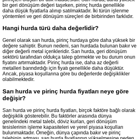
bir geri dönüşüm değeri taşırken, pirinç hurda genellikle
daha düşük fiyatlarla alınıp satılmaktadır. İki türün işlenme
yöntemleri ve geri dönüşüm süreçleri de birbirinden farklıdır.
Hangi hurda türü daha değerlidir?
Genel olarak sarı hurda, pirinç hurdaya göre daha yüksek bir
değere sahiptir. Bunun nedeni, sarı hurdada bulunan bakır ve
diğer değerli metal içerikleridir. Sarı hurda, geri dönüşüm
sektörü tarafından oldukça talep görmekte ve bu durum onun
fiyatını artırmaktadır. Pirinç hurda ise, daha az değerli
metalleri barındırdığı için fiyatı genellikle daha düşüktür.
Ancak, piyasa koşullarına göre bu değerlerde değişiklikler
olabilmektedir.
Sarı hurda ve pirinç hurda fiyatları neye göre
değişir?
Sarı hurda ve pirinç hurda fiyatları, birçok faktöre bağlı olarak
değişiklik gösterebilir. Bu faktörler arasında dünya
genelindeki metal talebi, döviz kurları, geri dönüşüm
tesislerinin işleme kapasiteleri ve yerel piyasa koşulları
bulunmaktadır. Örneğin, dünya çapında bakır ve pirinç
talebinin artması, sarı hurda fiyatlarının yükselmesine neden