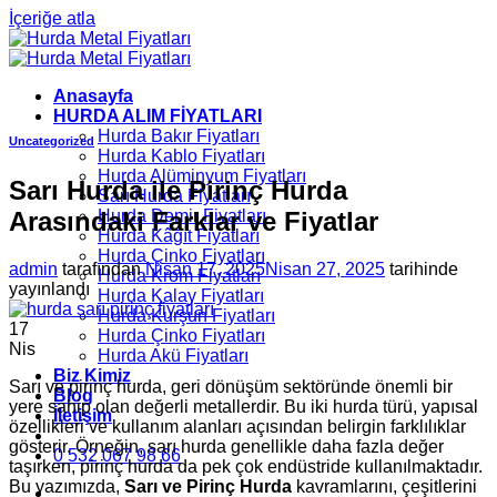
İçeriğe atla
Anasayfa
HURDA ALIM FİYATLARI
Hurda Bakır Fiyatları
Uncategorized
Hurda Kablo Fiyatları
Hurda Alüminyum Fiyatları
Sarı Hurda ile Pirinç Hurda
Sarı Hurda Fiyatları
Arasındaki Farklar ve Fiyatlar
Hurda Demir Fiyatları
Hurda Kâğıt Fiyatları
Hurda Çinko Fiyatları
admin
tarafından
Nisan 17, 2025
Nisan 27, 2025
tarihinde
Hurda Krom Fiyatları
yayınlandı
Hurda Kalay Fiyatları
Hurda Kurşun Fiyatları
17
Hurda Çinko Fiyatları
Nis
Hurda Akü Fiyatları
Biz Kimiz
Sarı ve pirinç hurda, geri dönüşüm sektöründe önemli bir
Blog
yere sahip olan değerli metallerdir. Bu iki hurda türü, yapısal
İletişim
özellikleri ve kullanım alanları açısından belirgin farklılıklar
gösterir. Örneğin, sarı hurda genellikle daha fazla değer
0 532 067 98 66
taşırken, pirinç hurda da pek çok endüstride kullanılmaktadır.
Bu yazımızda,
Sarı ve Pirinç Hurda
kavramlarını, çeşitlerini