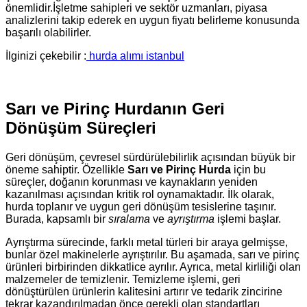
önemlidir.İşletme sahipleri ve sektör uzmanları, piyasa
analizlerini takip ederek en uygun fiyatı belirleme konusunda
başarılı olabilirler.
İlginizi çekebilir :
hurda alımı istanbul
Sarı ve Pirinç Hurdanın Geri
Dönüşüm Süreçleri
Geri dönüşüm, çevresel sürdürülebilirlik açısından büyük bir
öneme sahiptir. Özellikle
Sarı ve Pirinç Hurda
için bu
süreçler, doğanın korunması ve kaynakların yeniden
kazanılması açısından kritik rol oynamaktadır. İlk olarak,
hurda toplanır ve uygun geri dönüşüm tesislerine taşınır.
Burada, kapsamlı bir
sıralama
ve
ayrıştırma
işlemi başlar.
Ayrıştırma sürecinde, farklı metal türleri bir araya gelmişse,
bunlar özel makinelerle ayrıştırılır. Bu aşamada, sarı ve pirinç
ürünleri birbirinden dikkatlice ayrılır. Ayrıca, metal kirliliği olan
malzemeler de temizlenir. Temizleme işlemi, geri
dönüştürülen ürünlerin kalitesini artırır ve tedarik zincirine
tekrar kazandırılmadan önce gerekli olan standartları