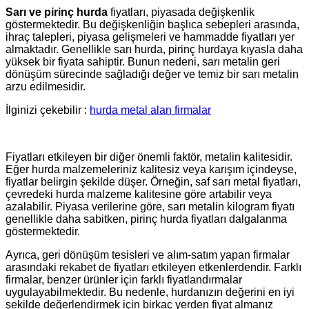
Sarı ve pirinç hurda
fiyatları, piyasada değişkenlik
göstermektedir. Bu değişkenliğin başlıca sebepleri arasında,
ihraç talepleri, piyasa gelişmeleri ve hammadde fiyatları yer
almaktadır. Genellikle sarı hurda, pirinç hurdaya kıyasla daha
yüksek bir fiyata sahiptir. Bunun nedeni, sarı metalin geri
dönüşüm sürecinde sağladığı değer ve temiz bir sarı metalin
arzu edilmesidir.
İlginizi çekebilir :
hurda metal alan firmalar
Fiyatları etkileyen bir diğer önemli faktör, metalin kalitesidir.
Eğer hurda malzemeleriniz kalitesiz veya karışım içindeyse,
fiyatlar belirgin şekilde düşer. Örneğin, saf sarı metal fiyatları,
çevredeki hurda malzeme kalitesine göre artabilir veya
azalabilir. Piyasa verilerine göre, sarı metalin kilogram fiyatı
genellikle daha sabitken, pirinç hurda fiyatları dalgalanma
göstermektedir.
Ayrıca, geri dönüşüm tesisleri ve alım-satım yapan firmalar
arasındaki rekabet de fiyatları etkileyen etkenlerdendir. Farklı
firmalar, benzer ürünler için farklı fiyatlandırmalar
uygulayabilmektedir. Bu nedenle, hurdanızın değerini en iyi
şekilde değerlendirmek için birkaç yerden fiyat almanız