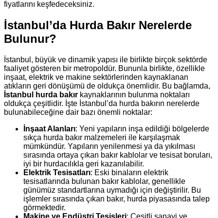
fiyatlarını keşfedeceksiniz.
İstanbul’da Hurda Bakır Nerelerde
Bulunur?
İstanbul, büyük ve dinamik yapısı ile birlikte birçok sektörde
faaliyet gösteren bir metropoldür. Bununla birlikte, özellikle
inşaat, elektrik ve makine sektörlerinden kaynaklanan
atıkların geri dönüşümü de oldukça önemlidir. Bu bağlamda,
İstanbul hurda bakır
kaynaklarının bulunma noktaları
oldukça çeşitlidir. İşte İstanbul’da hurda bakırın nerelerde
bulunabileceğine dair bazı önemli noktalar:
İnşaat Alanları
: Yeni yapıların inşa edildiği bölgelerde
sıkça hurda bakır malzemeleri ile karşılaşmak
mümkündür. Yapıların yenilenmesi ya da yıkılması
sırasında ortaya çıkan bakır kablolar ve tesisat boruları,
iyi bir hurdacılıkla geri kazanılabilir.
Elektrik Tesisatları
: Eski binaların elektrik
tesisatlarında bulunan bakır kablolar, genellikle
günümüz standartlarına uymadığı için değiştirilir. Bu
işlemler sırasında çıkan bakır, hurda piyasasında talep
görmektedir.
Makine ve Endüstri Tesisleri
: Çeşitli sanayi ve