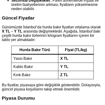
Sezonsal Değişiklikler:
Farklı dönemlerde inşaat ve
üretim faaliyetlerinin artması, fiyatların yükselmesine
neden olabilir.
Güncel Fiyatlar
Günümüzde İstanbul’da hurda bakır fiyatları ortalama olarak
X TL
–
Y TL
arasında değişmektedir. Aşağıda, İstanbul’daki
çeşitli hurda bakır türlerinin kilogram fiyatlarını içeren bir
tablo yer almaktadır:
Hurda Bakır Türü
Fiyat (TL/kg)
Yassı Bakır
X TL
Kablo Bakır
Y TL
Kırık Bakır
Z TL
Bu fiyatlar, piyasaya göre değişiklik gösterebilir. Dolayısıyla,
güncel piyasa koşullarını takip etmek önemlidir.
Piyasa Durumu