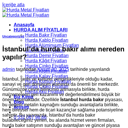
İçeriğe atla
Anasayfa
HURDA ALIM FİYATLARI
Hurda Bakır Fiyatları
Uncategorized
Hurda Kablo Fiyatları
Hurda Alüminyum Fiyatları
İstanbul’da hurda bakır alımı nereden
Sarı Hurda Fiyatları
yapılır?
Hurda Demir Fiyatları
Hurda Kâğıt Fiyatları
Hurda Çinko Fiyatları
admin
tarafından
Kasım 30, 2025
tarihinde yayınlandı
Hurda Krom Fiyatları
Hurda Kalay Fiyatları
İstanbul, tarihi ve kültürel zenginlikleriyle olduğu kadar,
Hurda Kurşun Fiyatları
sanayi ve geri dönüşüm alanında da önemli bir merkezdir.
Hurda Çinko Fiyatları
Günümüzde çevre bilincinin artmasıyla birlikte, hurda
Hurda Akü Fiyatları
malzemelerin geri kazanımı ve değerlendirilmesi büyük bir
Biz Kimiz
önem taşımaktadır. Özellikle
İstanbul hurda bakır
piyasası,
Blog
bu değerli metalin kaynağını sunduğu avantajlarla birlikte,
İletişim
hem bireysel hem de ticari kazançlar sağlama potansiyeline
sahiptir. Bu yazımızda, İstanbul’da hurda bakır
0 532 067 98 66
bulabileceğiniz yerleri, bu alanda hizmet veren firmaları,
hurda bakır satışının sunduğu avantajları ve güncel piyasa