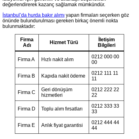
değerlendirerek kazanç sağlamak mümkündür.
İstanbul’da hurda bakır alımı
yapan firmaları seçerken göz
önünde bulundurulması gereken birkaç önemli nokta
bulunmaktadır:
Firma
İletişim
Hizmet Türü
Adı
Bilgileri
0212 000 00
Firma A
Hızlı nakit alım
00
0212 111 11
Firma B
Kapıda nakit ödeme
11
Geri dönüşüm
0212 222 22
Firma C
hizmetleri
22
0212 333 33
Firma D
Toplu alım fırsatları
33
0212 444 44
Firma E
Anlık fiyat garantisi
44