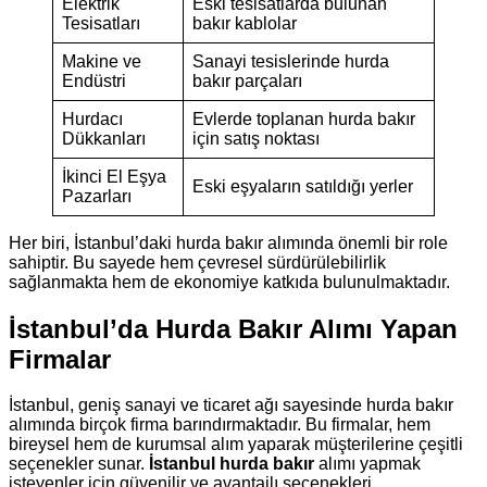
Elektrik
Eski tesisatlarda bulunan
Tesisatları
bakır kablolar
Makine ve
Sanayi tesislerinde hurda
Endüstri
bakır parçaları
Hurdacı
Evlerde toplanan hurda bakır
Dükkanları
için satış noktası
İkinci El Eşya
Eski eşyaların satıldığı yerler
Pazarları
Her biri, İstanbul’daki hurda bakır alımında önemli bir role
sahiptir. Bu sayede hem çevresel sürdürülebilirlik
sağlanmakta hem de ekonomiye katkıda bulunulmaktadır.
İstanbul’da Hurda Bakır Alımı Yapan
Firmalar
İstanbul, geniş sanayi ve ticaret ağı sayesinde hurda bakır
alımında birçok firma barındırmaktadır. Bu firmalar, hem
bireysel hem de kurumsal alım yaparak müşterilerine çeşitli
seçenekler sunar.
İstanbul hurda bakır
alımı yapmak
isteyenler için güvenilir ve avantajlı seçenekleri