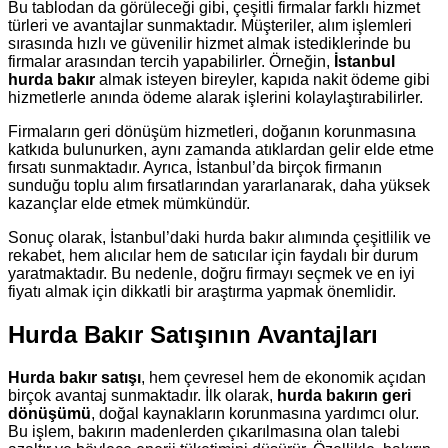
Bu tablodan da görüleceği gibi, çeşitli firmalar farklı hizmet
türleri ve avantajlar sunmaktadır. Müşteriler, alım işlemleri
sırasında hızlı ve güvenilir hizmet almak istediklerinde bu
firmalar arasından tercih yapabilirler. Örneğin,
İstanbul
hurda bakır
almak isteyen bireyler, kapıda nakit ödeme gibi
hizmetlerle anında ödeme alarak işlerini kolaylaştırabilirler.
Firmaların geri dönüşüm hizmetleri, doğanın korunmasına
katkıda bulunurken, aynı zamanda atıklardan gelir elde etme
fırsatı sunmaktadır. Ayrıca, İstanbul’da birçok firmanın
sunduğu toplu alım fırsatlarından yararlanarak, daha yüksek
kazançlar elde etmek mümkündür.
Sonuç olarak, İstanbul’daki hurda bakır alımında çeşitlilik ve
rekabet, hem alıcılar hem de satıcılar için faydalı bir durum
yaratmaktadır. Bu nedenle, doğru firmayı seçmek ve en iyi
fiyatı almak için dikkatli bir araştırma yapmak önemlidir.
Hurda Bakır Satışının Avantajları
Hurda bakır satışı
, hem çevresel hem de ekonomik açıdan
birçok avantaj sunmaktadır. İlk olarak,
hurda bakırın geri
dönüşümü
, doğal kaynakların korunmasına yardımcı olur.
Bu işlem, bakırın madenlerden çıkarılmasına olan talebi