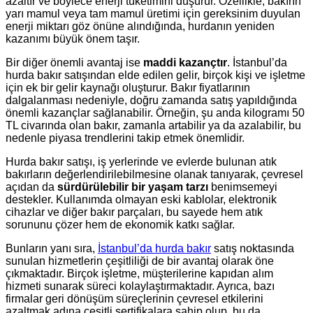
azaltır ve böylece enerji tüketimini düşürür. Özellikle, bakırın
yarı mamul veya tam mamul üretimi için gereksinim duyulan
enerji miktarı göz önüne alındığında, hurdanın yeniden
kazanımı büyük önem taşır.
Bir diğer önemli avantaj ise
maddi kazançtır
. İstanbul’da
hurda bakır satışından elde edilen gelir, birçok kişi ve işletme
için ek bir gelir kaynağı oluşturur. Bakır fiyatlarının
dalgalanması nedeniyle, doğru zamanda satış yapıldığında
önemli kazançlar sağlanabilir. Örneğin, şu anda kilogramı 50
TL civarında olan bakır, zamanla artabilir ya da azalabilir, bu
nedenle piyasa trendlerini takip etmek önemlidir.
Hurda bakır satışı, iş yerlerinde ve evlerde bulunan atık
bakırların değerlendirilebilmesine olanak tanıyarak, çevresel
açıdan da
sürdürülebilir bir yaşam tarzı
benimsemeyi
destekler. Kullanımda olmayan eski kablolar, elektronik
cihazlar ve diğer bakır parçaları, bu sayede hem atık
sorununu çözer hem de ekonomik katkı sağlar.
Bunların yanı sıra,
İstanbul’da hurda bakır
satış noktasında
sunulan hizmetlerin çeşitliliği de bir avantaj olarak öne
çıkmaktadır. Birçok işletme, müşterilerine kapıdan alım
hizmeti sunarak süreci kolaylaştırmaktadır. Ayrıca, bazı
firmalar geri dönüşüm süreçlerinin çevresel etkilerini
azaltmak adına çeşitli sertifikalara sahip olup, bu da