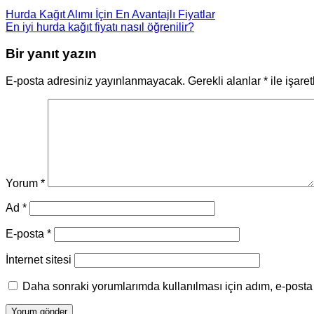
Hurda Kağıt Alımı İçin En Avantajlı Fiyatlar
En iyi hurda kağıt fiyatı nasıl öğrenilir?
Bir yanıt yazın
E-posta adresiniz yayınlanmayacak.
Gerekli alanlar
*
ile işare
Yorum
*
Ad
*
E-posta
*
İnternet sitesi
Daha sonraki yorumlarımda kullanılması için adım, e-posta 