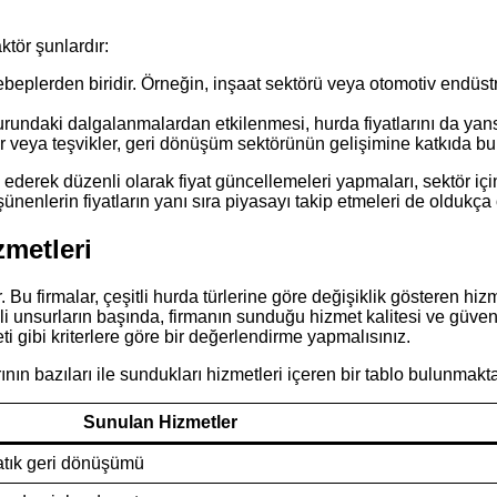
ktör şunlardır:
ebeplerden biridir. Örneğin, inşaat sektörü veya otomotiv endüstri
kurundaki dalgalanmalardan etkilenmesi, hurda fiyatlarını da yans
veya teşvikler, geri dönüşüm sektörünün gelişimine katkıda bulun
z ederek düzenli olarak fiyat güncellemeleri yapmaları, sektör içind
enlerin fiyatların yanı sıra piyasayı takip etmeleri de oldukça 
zmetleri
Bu firmalar, çeşitli hurda türlerine göre değişiklik gösteren hizm
nsurların başında, firmanın sunduğu hizmet kalitesi ve güvenilirl
i gibi kriterlere göre bir değerlendirme yapmalısınız.
ının bazıları ile sundukları hizmetleri içeren bir tablo bulunmakta
Sunulan Hizmetler
 atık geri dönüşümü