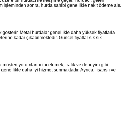
üzere bir hurdacı ile iletişime geçer. Hurdacı, gelen
lım işleminden sonra, hurda sahibi genellikle nakit ödeme alır.
ık gösterir. Metal hurdalar genellikle daha yüksek fiyatlarla
lerine kadar çıkabilmektedir. Güncel fiyatlar sık sık
a müşteri yorumlarını incelemek, trafik ve deneyim gibi
nellikle daha iyi hizmet sunmaktadır. Ayrıca, lisanslı ve