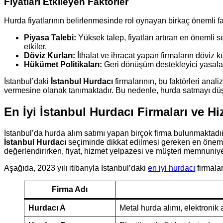
Fiyatları Etkileyen Faktörler
Hurda fiyatlarının belirlenmesinde rol oynayan birkaç önemli fa
Piyasa Talebi:
Yüksek talep, fiyatları artıran en önemli s
etkiler.
Döviz Kurları:
İthalat ve ihracat yapan firmaların döviz 
Hükümet Politikaları:
Geri dönüşüm destekleyici yasalar 
İstanbul’daki
İstanbul Hurdacı
firmalarının, bu faktörleri anali
vermesine olanak tanımaktadır. Bu nedenle, hurda satmayı düşün
En İyi İstanbul Hurdacı Firmaları ve Hi
İstanbul’da hurda alım satımı yapan birçok firma bulunmaktadır. 
İstanbul Hurdacı
seçiminde dikkat edilmesi gereken en önemli u
değerlendirirken, fiyat, hizmet yelpazesi ve müşteri memnuniyet
Aşağıda, 2023 yılı itibarıyla İstanbul’daki
en iyi hurdacı
firmalar
Firma Adı
Hurdacı A
Metal hurda alımı, elektronik