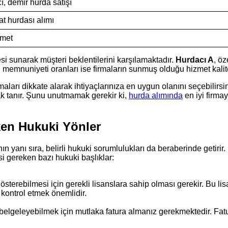
cı, demir hurda satışı
at hurdası alımı
zmet
esi sunarak müşteri beklentilerini karşılamaktadır.
Hurdacı A
, ö
i memnuniyeti oranları ise firmaların sunmuş olduğu hizmet kalite
aları dikkate alarak ihtiyaçlarınıza en uygun olanını seçebilirsiniz
k tanır. Şunu unutmamak gerekir ki,
hurda alımında
en iyi firma
ken Hukuki Yönler
nın yanı sıra, belirli hukuki sorumlulukları da beraberinde getiri
si gereken bazı hukuki başlıklar:
österebilmesi için gerekli lisanslara sahip olması gerekir. Bu li
 kontrol etmek önemlidir.
 belgeleyebilmek için mutlaka fatura almanız gerekmektedir. Fatur