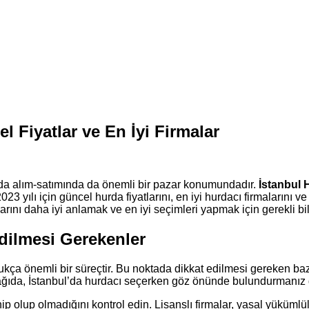
l Fiyatlar ve En İyi Firmalar
hurda alım-satımında da önemli bir pazar konumundadır.
İstanbul 
2023 yılı için güncel hurda fiyatlarını, en iyi hurdacı firmaları
arını daha iyi anlamak ve en iyi seçimleri yapmak için gerekli b
dilmesi Gerekenler
ukça önemli bir süreçtir. Bu noktada dikkat edilmesi gereken ba
 Aşağıda, İstanbul’da hurdacı seçerken göz önünde bulundurmanız
ip olup olmadığını kontrol edin. Lisanslı firmalar, yasal yükümlülü