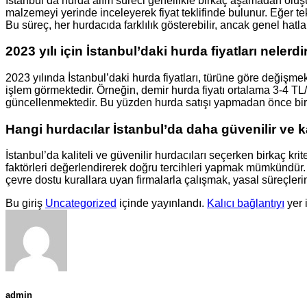
İstanbul’da hurda alım süreci genellikle birkaç aşamadan oluşu
malzemeyi yerinde inceleyerek fiyat teklifinde bulunur. Eğer tek
Bu süreç, her hurdacıda farklılık gösterebilir, ancak genel hatla
2023 yılı için İstanbul’daki hurda fiyatları nelerdi
2023 yılında İstanbul’daki hurda fiyatları, türüne göre değişmekle
işlem görmektedir. Örneğin, demir hurda fiyatı ortalama 3-4 TL/k
güncellenmektedir. Bu yüzden hurda satışı yapmadan önce birço
Hangi hurdacılar İstanbul’da daha güvenilir ve k
İstanbul’da kaliteli ve güvenilir hurdacıları seçerken birkaç k
faktörleri değerlendirerek doğru tercihleri yapmak mümkündür.
çevre dostu kurallara uyan firmalarla çalışmak, yasal süreçler
Bu giriş
Uncategorized
içinde yayınlandı.
Kalıcı bağlantıyı
yer 
admin