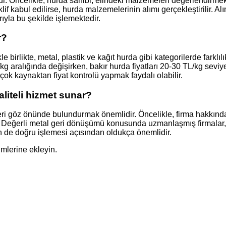
r. Öncelikle, hurda sahibi, elindeki malzemeleri değerlendirmek 
lif kabul edilirse, hurda malzemelerinin alımı gerçekleştirilir. A
rıyla bu şekilde işlemektedir.
r?
 birlikte, metal, plastik ve kağıt hurda gibi kategorilerde farklıl
g aralığında değişirken, bakır hurda fiyatları 20-30 TL/kg seviye
k kaynaktan fiyat kontrolü yapmak faydalı olabilir.
aliteli hizmet sunar?
riteri göz önünde bulundurmak önemlidir. Öncelikle, firma hakkınd
 Değerli metal geri dönüşümü konusunda uzmanlaşmış firmalar, ge
in de doğru işlemesi açısından oldukça önemlidir.
imlerine ekleyin.