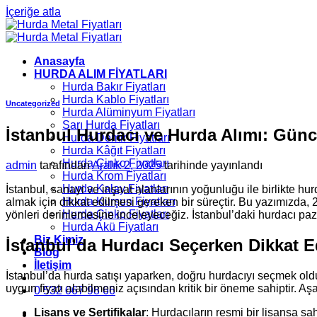
İçeriğe atla
Anasayfa
HURDA ALIM FİYATLARI
Hurda Bakır Fiyatları
Hurda Kablo Fiyatları
Uncategorized
Hurda Alüminyum Fiyatları
Sarı Hurda Fiyatları
İstanbul Hurdacı ve Hurda Alımı: Günce
Hurda Demir Fiyatları
Hurda Kâğıt Fiyatları
Hurda Çinko Fiyatları
admin
tarafından
Aralık 2, 2025
tarihinde yayınlandı
Hurda Krom Fiyatları
Hurda Kalay Fiyatları
İstanbul, sanayi ve inşaat alanlarının yoğunluğu ile birlikte 
Hurda Kurşun Fiyatları
almak için dikkat edilmesi gereken bir süreçtir. Bu yazımızda, 
Hurda Çinko Fiyatları
yönleri derinlemesine inceleyeceğiz. İstanbul’daki hurdacı paz
Hurda Akü Fiyatları
Biz Kimiz
İstanbul’da Hurdacı Seçerken Dikkat E
Blog
İletişim
İstanbul’da hurda satışı yaparken, doğru hurdacıyı seçmek old
uygun fiyatı alabilmeniz açısından kritik bir öneme sahiptir.
0 532 067 98 66
Lisans ve Sertifikalar
: Hurdacıların resmi bir lisansa sah