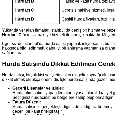
Hurdacı B
Plastik ve kağıt hurda toplayı
Hurdacı C
Ücretsiz nakliye hizmeti, inşa
Hurdacı D
Çeşitli hurda fiyatları, hızlı hi
Yukarıda yer alan firmalar, İstanbul’da geniş bir hizmet yelpaz
Hurdacı C
ücretsiz nakliye hizmeti ile öne çıkmaktadır. Müşter
Eğer siz de İstanbul’da hurda satışı yapmak istiyorsanız, bu firm
hakkında bilgi edinmek, daha iyi bir anlaşma yapmanıza olana
sağlarsınız.
Hurda Satışında Dikkat Edilmesi Gere
Hurda satışı, birçok kişi ve işletme için ek gelir kaynağı olması
dikkat etmek oldukça önemlidir. İşte hurda satışında gözetilme
Geçerli Lisanslar ve İzinler:
Hurda alım-satımı yapan firmaların yasal olarak faaliyet g
Seçtiğiniz hurdacının bu belgelere sahip olup olmadığını
Fatura Düzeni:
Hurda satışınızı gerçekleştirdiğinizde, aldığınız ödemeyi
geçerli bir kanıt niteliği taşır.