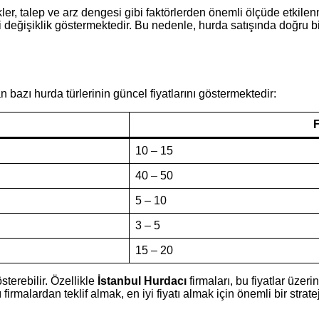
mikler, talep ve arz dengesi gibi faktörlerden önemli ölçüde etk
değişiklik göstermektedir. Bu nedenle, hurda satışında doğru bil
n bazı hurda türlerinin güncel fiyatlarını göstermektedir:
F
10 – 15
40 – 50
5 – 10
3 – 5
15 – 20
sterebilir. Özellikle
İstanbul Hurdacı
firmaları, bu fiyatlar üzer
alardan teklif almak, en iyi fiyatı almak için önemli bir strateji