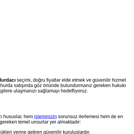
Hurdacı
seçimi, doğru fiyatlar elde etmek ve güvenilir hizmet
nı ve hurda satışında göz önünde bulundurmanız gereken hukuki
ilgilere ulaşmanızı sağlamayı hedefliyoruz.
zı hususlar, hem
işleminizin
sorunsuz ilerlemesi hem de en
 gereken temel unsurlar yer almaktadır:
kleri yerine getiren güvenilir kuruluşlardır.