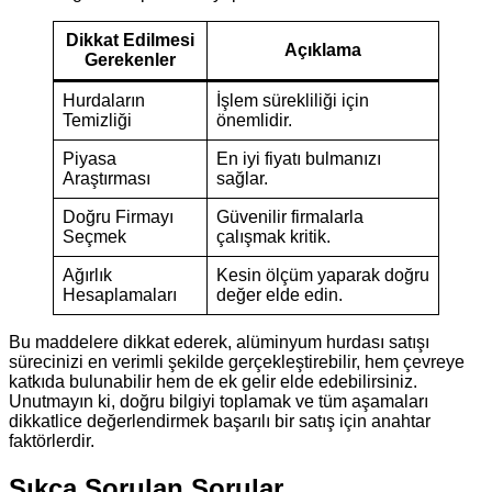
Dikkat Edilmesi
Açıklama
Gerekenler
Hurdaların
İşlem sürekliliği için
Temizliği
önemlidir.
Piyasa
En iyi fiyatı bulmanızı
Araştırması
sağlar.
Doğru Firmayı
Güvenilir firmalarla
Seçmek
çalışmak kritik.
Ağırlık
Kesin ölçüm yaparak doğru
Hesaplamaları
değer elde edin.
Bu maddelere dikkat ederek, alüminyum hurdası satışı
sürecinizi en verimli şekilde gerçekleştirebilir, hem çevreye
katkıda bulunabilir hem de ek gelir elde edebilirsiniz.
Unutmayın ki, doğru bilgiyi toplamak ve tüm aşamaları
dikkatlice değerlendirmek başarılı bir satış için anahtar
faktörlerdir.
Sıkça Sorulan Sorular