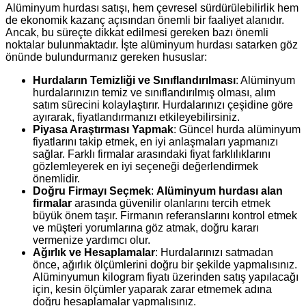
Alüminyum hurdası satışı, hem çevresel sürdürülebilirlik hem
de ekonomik kazanç açısından önemli bir faaliyet alanıdır.
Ancak, bu süreçte dikkat edilmesi gereken bazı önemli
noktalar bulunmaktadır. İşte alüminyum hurdası satarken göz
önünde bulundurmanız gereken hususlar:
Hurdaların Temizliği ve Sınıflandırılması
: Alüminyum
hurdalarınızın temiz ve sınıflandırılmış olması, alım
satım sürecini kolaylaştırır. Hurdalarınızı çeşidine göre
ayırarak, fiyatlandırmanızı etkileyebilirsiniz.
Piyasa Araştırması Yapmak
: Güncel hurda alüminyum
fiyatlarını takip etmek, en iyi anlaşmaları yapmanızı
sağlar. Farklı firmalar arasındaki fiyat farklılıklarını
gözlemleyerek en iyi seçeneği değerlendirmek
önemlidir.
Doğru Firmayı Seçmek
:
Alüminyum hurdası alan
firmalar
arasında güvenilir olanlarını tercih etmek
büyük önem taşır. Firmanın referanslarını kontrol etmek
ve müşteri yorumlarına göz atmak, doğru kararı
vermenize yardımcı olur.
Ağırlık ve Hesaplamalar
: Hurdalarınızı satmadan
önce, ağırlık ölçümlerini doğru bir şekilde yapmalısınız.
Alüminyumun kilogram fiyatı üzerinden satış yapılacağı
için, kesin ölçümler yaparak zarar etmemek adına
doğru hesaplamalar yapmalısınız.