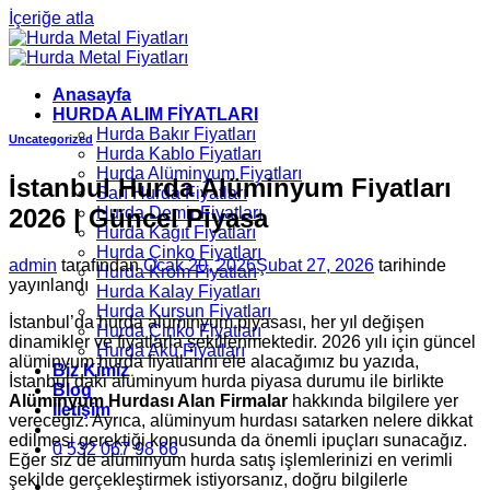
İçeriğe atla
Anasayfa
HURDA ALIM FİYATLARI
Hurda Bakır Fiyatları
Uncategorized
Hurda Kablo Fiyatları
Hurda Alüminyum Fiyatları
İstanbul Hurda Alüminyum Fiyatları
Sarı Hurda Fiyatları
2026 | Güncel Piyasa
Hurda Demir Fiyatları
Hurda Kâğıt Fiyatları
Hurda Çinko Fiyatları
admin
tarafından
Ocak 20, 2026
Şubat 27, 2026
tarihinde
Hurda Krom Fiyatları
yayınlandı
Hurda Kalay Fiyatları
Hurda Kurşun Fiyatları
İstanbul’da hurda alüminyum piyasası, her yıl değişen
Hurda Çinko Fiyatları
dinamikler ve fiyatlarla şekillenmektedir. 2026 yılı için güncel
Hurda Akü Fiyatları
alüminyum hurda fiyatlarını ele alacağımız bu yazıda,
Biz Kimiz
İstanbul’daki alüminyum hurda piyasa durumu ile birlikte
Blog
Alüminyum Hurdası Alan Firmalar
hakkında bilgilere yer
İletişim
vereceğiz. Ayrıca, alüminyum hurdası satarken nelere dikkat
edilmesi gerektiği konusunda da önemli ipuçları sunacağız.
0 532 067 98 66
Eğer siz de alüminyum hurda satış işlemlerinizi en verimli
şekilde gerçekleştirmek istiyorsanız, doğru bilgilerle