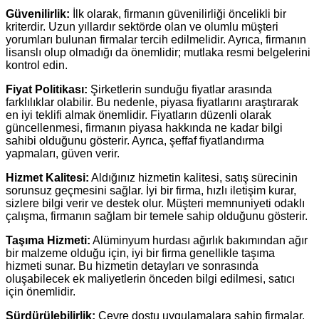
Güvenilirlik:
İlk olarak, firmanın güvenilirliği öncelikli bir
kriterdir. Uzun yıllardır sektörde olan ve olumlu müşteri
yorumları bulunan firmalar tercih edilmelidir. Ayrıca, firmanın
lisanslı olup olmadığı da önemlidir; mutlaka resmi belgelerini
kontrol edin.
Fiyat Politikası:
Şirketlerin sunduğu fiyatlar arasında
farklılıklar olabilir. Bu nedenle, piyasa fiyatlarını araştırarak
en iyi teklifi almak önemlidir. Fiyatların düzenli olarak
güncellenmesi, firmanın piyasa hakkında ne kadar bilgi
sahibi olduğunu gösterir. Ayrıca, şeffaf fiyatlandırma
yapmaları, güven verir.
Hizmet Kalitesi:
Aldığınız hizmetin kalitesi, satış sürecinin
sorunsuz geçmesini sağlar. İyi bir firma, hızlı iletişim kurar,
sizlere bilgi verir ve destek olur. Müşteri memnuniyeti odaklı
çalışma, firmanın sağlam bir temele sahip olduğunu gösterir.
Taşıma Hizmeti:
Alüminyum hurdası ağırlık bakımından ağır
bir malzeme olduğu için, iyi bir firma genellikle taşıma
hizmeti sunar. Bu hizmetin detayları ve sonrasında
oluşabilecek ek maliyetlerin önceden bilgi edilmesi, satıcı
için önemlidir.
Sürdürülebilirlik:
Çevre dostu uygulamalara sahip firmalar,