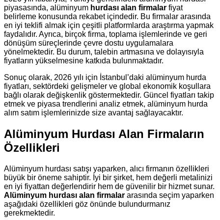
piyasasında, alüminyum
hurdası alan firmalar
fiyat
belirleme konusunda rekabet içindedir. Bu firmalar arasında
en iyi teklifi almak için çeşitli platformlarda araştırma yapmak
faydalıdır. Ayrıca, birçok firma, toplama işlemlerinde ve geri
dönüşüm süreçlerinde çevre dostu uygulamalara
yönelmektedir. Bu durum, talebin artmasına ve dolayısıyla
fiyatların yükselmesine katkıda bulunmaktadır.
Sonuç olarak, 2026 yılı için İstanbul’daki alüminyum hurda
fiyatları, sektördeki gelişmeler ve global ekonomik koşullara
bağlı olarak değişkenlik göstermektedir. Güncel fiyatları takip
etmek ve piyasa trendlerini analiz etmek, alüminyum hurda
alım satım işlemlerinizde size avantaj sağlayacaktır.
Alüminyum Hurdası Alan Firmaların
Özellikleri
Alüminyum hurdası satışı yaparken, alıcı firmanın özellikleri
büyük bir öneme sahiptir. İyi bir şirket, hem değerli metalinizi
en iyi fiyattan değerlendirir hem de güvenilir bir hizmet sunar.
Alüminyum hurdası alan firmalar
arasında seçim yaparken
aşağıdaki özellikleri göz önünde bulundurmanız
gerekmektedir.