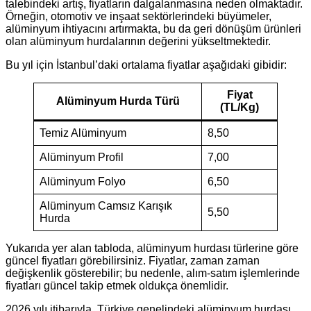
talebindeki artış, fiyatların dalgalanmasına neden olmaktadır.
Örneğin, otomotiv ve inşaat sektörlerindeki büyümeler,
alüminyum ihtiyacını artırmakta, bu da geri dönüşüm ürünleri
olan alüminyum hurdalarının değerini yükseltmektedir.
Bu yıl için İstanbul’daki ortalama fiyatlar aşağıdaki gibidir:
Fiyat
Alüminyum Hurda Türü
(TL/Kg)
Temiz Alüminyum
8,50
Alüminyum Profil
7,00
Alüminyum Folyo
6,50
Alüminyum Camsız Karışık
5,50
Hurda
Yukarıda yer alan tabloda, alüminyum hurdası türlerine göre
güncel fiyatları görebilirsiniz. Fiyatlar, zaman zaman
değişkenlik gösterebilir; bu nedenle, alım-satım işlemlerinde
fiyatları güncel takip etmek oldukça önemlidir.
2026 yılı itibarıyla, Türkiye genelindeki alüminyum hurdası