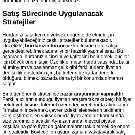
durumları en aza indirmiş olursunuz.
Satış Sürecinde Uygulanacak
Stratejiler
Hurdanızı satarken en yüksek değeri elde etmek için
uygulayabileceğiniz çeşitli stratejiler bulunmaktadır.
Öncelikle,
hurdanızın türüne
ve kalitesine göre satışı
gerçekleştirebilmek adına iyi bir hazırlık yapmalısınız. Bu
aşamada, hurdanızın cinsini ve kalitesini belirlemek, alıcılar
için büyük önem taşır. Özellikle, metal hurda satışında, bakır,
alüminyum ve paslanmaz çelik gibi farklı türlerin fiyatları
değişiklik gösterdiği için, bu türlerin ne kadar değerli
olduğunu bilmek, pazarda daha iyi bir konumda olmanızı
sağlar.
Bir diğer önemli strateji ise
pazar araştırması yapmaktır
.
Farklı alıcıların sunduğu fiyatları araştırarak rekabetçi bir fiyat
belirleyebilirsiniz. İnternet üzerinden yerel hurda alım satım
firmalarını incelemek, çevrenizdeki işletmelerin tekliflerini
karşılaştırmak, en yüksek hurda fiyatı almanız konusunda
size yardımcı olacaktır. Aynı zamanda, mevcut piyasa
koşullarına göre fiyat dalgalanmalarını takip etmek de önemli
bir stratejidir. Böylece, en uygun zamanı yakalayarak satış