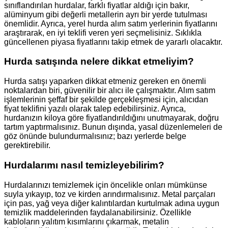
sınıflandırılan hurdalar, farklı fiyatlar aldığı için bakır,
alüminyum gibi değerli metallerin ayrı bir yerde tutulması
önemlidir. Ayrıca, yerel hurda alım satım yerlerinin fiyatlarını
araştırarak, en iyi teklifi veren yeri seçmelisiniz. Sıklıkla
güncellenen piyasa fiyatlarını takip etmek de yararlı olacaktır.
Hurda satışında nelere dikkat etmeliyim?
Hurda satışı yaparken dikkat etmeniz gereken en önemli
noktalardan biri, güvenilir bir alıcı ile çalışmaktır. Alım satım
işlemlerinin şeffaf bir şekilde gerçekleşmesi için, alıcıdan
fiyat teklifini yazılı olarak talep edebilirsiniz. Ayrıca,
hurdanızın kiloya göre fiyatlandırıldığını unutmayarak, doğru
tartım yaptırmalısınız. Bunun dışında, yasal düzenlemeleri de
göz önünde bulundurmalısınız; bazı yerlerde belge
gerektirebilir.
Hurdalarımı nasıl temizleyebilirim?
Hurdalarınızı temizlemek için öncelikle onları mümkünse
suyla yıkayıp, toz ve kirden arındırmalısınız. Metal parçaları
için pas, yağ veya diğer kalıntılardan kurtulmak adına uygun
temizlik maddelerinden faydalanabilirsiniz. Özellikle
kabloların yalıtım kısımlarını çıkarmak, metalin