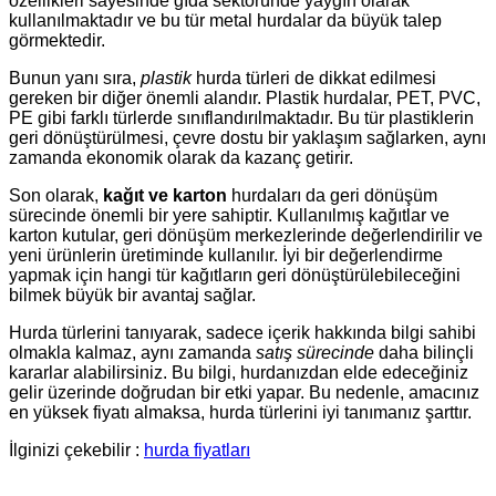
özellikleri sayesinde gıda sektöründe yaygın olarak
kullanılmaktadır ve bu tür metal hurdalar da büyük talep
görmektedir.
Bunun yanı sıra,
plastik
hurda türleri de dikkat edilmesi
gereken bir diğer önemli alandır. Plastik hurdalar, PET, PVC,
PE gibi farklı türlerde sınıflandırılmaktadır. Bu tür plastiklerin
geri dönüştürülmesi, çevre dostu bir yaklaşım sağlarken, aynı
zamanda ekonomik olarak da kazanç getirir.
Son olarak,
kağıt ve karton
hurdaları da geri dönüşüm
sürecinde önemli bir yere sahiptir. Kullanılmış kağıtlar ve
karton kutular, geri dönüşüm merkezlerinde değerlendirilir ve
yeni ürünlerin üretiminde kullanılır. İyi bir değerlendirme
yapmak için hangi tür kağıtların geri dönüştürülebileceğini
bilmek büyük bir avantaj sağlar.
Hurda türlerini tanıyarak, sadece içerik hakkında bilgi sahibi
olmakla kalmaz, aynı zamanda
satış sürecinde
daha bilinçli
kararlar alabilirsiniz. Bu bilgi, hurdanızdan elde edeceğiniz
gelir üzerinde doğrudan bir etki yapar. Bu nedenle, amacınız
en yüksek fiyatı almaksa, hurda türlerini iyi tanımanız şarttır.
İlginizi çekebilir :
hurda fiyatları