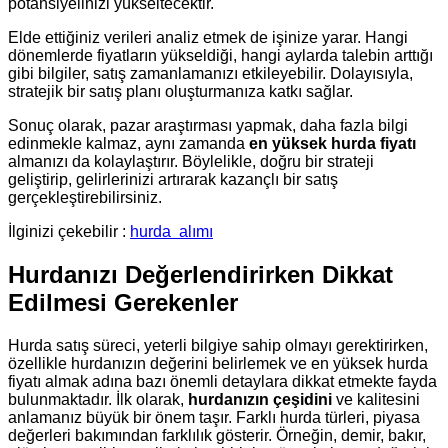
potansiyelinizi yükseltecektir.
Elde ettiğiniz verileri analiz etmek de işinize yarar. Hangi
dönemlerde fiyatların yükseldiği, hangi aylarda talebin arttığı
gibi bilgiler, satış zamanlamanızı etkileyebilir. Dolayısıyla,
stratejik bir satış planı oluşturmanıza katkı sağlar.
Sonuç olarak, pazar araştırması yapmak, daha fazla bilgi
edinmekle kalmaz, aynı zamanda
en yüksek hurda fiyatı
almanızı da kolaylaştırır. Böylelikle, doğru bir strateji
geliştirip, gelirlerinizi artırarak kazançlı bir satış
gerçekleştirebilirsiniz.
İlginizi çekebilir :
hurda
alımı
Hurdanızı Değerlendirirken Dikkat
Edilmesi Gerekenler
Hurda satış süreci, yeterli bilgiye sahip olmayı gerektirirken,
özellikle hurdanızın değerini belirlemek ve en yüksek hurda
fiyatı almak adına bazı önemli detaylara dikkat etmekte fayda
bulunmaktadır. İlk olarak,
hurdanızın çeşidini
ve kalitesini
anlamanız büyük bir önem taşır. Farklı hurda türleri, piyasa
değerleri bakımından farklılık gösterir. Örneğin, demir, bakır,