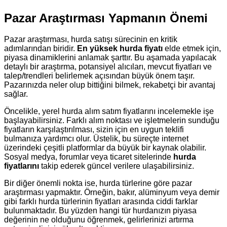
Pazar Araştırması Yapmanın Önemi
Pazar araştırması, hurda satışı sürecinin en kritik
adımlarından biridir.
En yüksek hurda fiyatı
elde etmek için,
piyasa dinamiklerini anlamak şarttır. Bu aşamada yapılacak
detaylı bir araştırma, potansiyel alıcıları, mevcut fiyatları ve
talep/trendleri belirlemek açısından büyük önem taşır.
Pazarınızda neler olup bittiğini bilmek, rekabetçi bir avantaj
sağlar.
Öncelikle, yerel hurda alım satım fiyatlarını incelemekle işe
başlayabilirsiniz. Farklı alım noktası ve işletmelerin sunduğu
fiyatların karşılaştırılması, sizin için en uygun teklifi
bulmanıza yardımcı olur. Üstelik, bu süreçte internet
üzerindeki çeşitli platformlar da büyük bir kaynak olabilir.
Sosyal medya, forumlar veya ticaret sitelerinde
hurda
fiyatlarını
takip ederek güncel verilere ulaşabilirsiniz.
Bir diğer önemli nokta ise, hurda türlerine göre pazar
araştırması yapmaktır. Örneğin, bakır, alüminyum veya demir
gibi farklı hurda türlerinin fiyatları arasında ciddi farklar
bulunmaktadır. Bu yüzden hangi tür hurdanızın piyasa
değerinin ne olduğunu öğrenmek, gelirlerinizi artırma