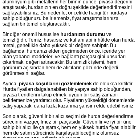
alüminyum gibi metallerin her birinin güncel piyasa değerini
araştırarak, hurdanızın en doğru şekilde değerlendirilmesini
sağlayabilirsiniz. Bu nedenle, öncelikle hangi tür hurdaya
sahip olduğunuzu belirlemeniz, fiyat araştırmalarınıza
sağlam bir temel oluşturacaktır.
Bir diğer önemli husus ise
hurdanızın durumu
ve
temizliğidir. Temiz, hasarsız ve kullanılabilir hâlde olan hurda
metal, genellikle daha yüksek bir değere sahiptir. Bu
bağlamda, hurdanızı elden geçirmeden önce, içeride yer
alan yabancı maddeleri ve bağlantı parçası gibi unsurları
çıkartmak, değeri artıracaktır. Bu temizlik işlemi, hem
görünüm açısından hem de alıcıların gözünde değerli
görünmesini sağlar.
Ayrıca,
piyasa koşullarını gözlemlemek
de oldukça kritiktir.
Hurda fiyatları dalgalanabilen bir yapıya sahip olduğundan,
piyasa trendlerini takip etmek, uygun bir satış zamanı
belirlemenize yardımcı olur. Fiyatların yükseldiği dönemlerde
satış yaparak, daha fazla kazanma şansını elde edebilirsiniz.
Son olarak, güvenilir bir alıcı seçimi de hurda değerlendirme
sürecinin vazgeçilmez bir parçasıdır. Güvenilir ve iyi bir üne
sahip bir alıcı ile çalışarak, hem en yüksek hurda fiyatı alabilir
hem de satım sürecinde karşılaşabileceğiniz olumsuz