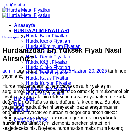
İçeriğe atla
Anasayfa
HURDA ALIM FİYATLARI
Hurda Bakır Fiyatları
Uncategorized
Hurda Kablo Fiyatları
Hurda Alüminyum Fiyatları
Hurdanızdan En Yüksek Fiyatı Nasıl
Sarı Hurda Fiyatları
Alırsınız?
Hurda Demir Fiyatları
Hurda Kâğıt Fiyatları
Hurda Çinko Fiyatları
admin
tarafından
Haziran 1, 2025
Haziran 20, 2025
tarihinde
Hurda Krom Fiyatları
yayınlandı
Hurda Kalay Fiyatları
Hurda Kurşun Fiyatları
Hurda malzemeleriniz, hem çevre dostu bir yaklaşım
Hurda Çinko Fiyatları
sergilemek hem de ekstra gelir elde etmek için mükemmel bir
Hurda Akü Fiyatları
fırsat sunar. Ancak, birçok kişi hurda satışı yaparken ne kadar
Biz Kimiz
değerli bir kaynağa sahip olduğunu fark edemez. Bu blog
Blog
yazısında, hurda türlerini tanıyacak, pazar araştırmasının
İletişim
önemini anlayacak ve hurdanızı değerlendirirken dikkat
etmeniz gereken temel unsurları öğrenerek,
en yüksek
0 532 067 98 66
hurda fiyatı
almak için izlemeniz gereken stratejileri
keşfedeceksiniz. Böylece, hurdanızdan maksimum kazanç