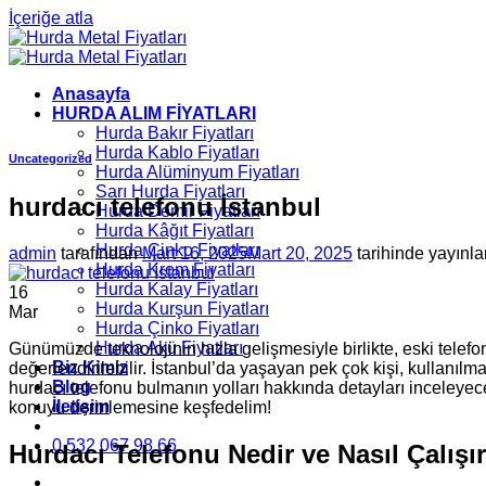
İçeriğe atla
Anasayfa
HURDA ALIM FİYATLARI
Hurda Bakır Fiyatları
Hurda Kablo Fiyatları
Uncategorized
Hurda Alüminyum Fiyatları
Sarı Hurda Fiyatları
hurdacı telefonu İstanbul
Hurda Demir Fiyatları
Hurda Kâğıt Fiyatları
Hurda Çinko Fiyatları
admin
tarafından
Mart 16, 2025
Mart 20, 2025
tarihinde yayınla
Hurda Krom Fiyatları
Hurda Kalay Fiyatları
16
Hurda Kurşun Fiyatları
Mar
Hurda Çinko Fiyatları
Hurda Akü Fiyatları
Günümüzde teknolojinin hızla gelişmesiyle birlikte, eski telefo
Biz Kimiz
değerlendirilebilir. İstanbul’da yaşayan pek çok kişi, kullanılma
Blog
hurdacı telefonu bulmanın yolları hakkında detayları inceleyece
İletişim
konuyu derinlemesine keşfedelim!
0 532 067 98 66
Hurdacı Telefonu Nedir ve Nasıl Çalışı