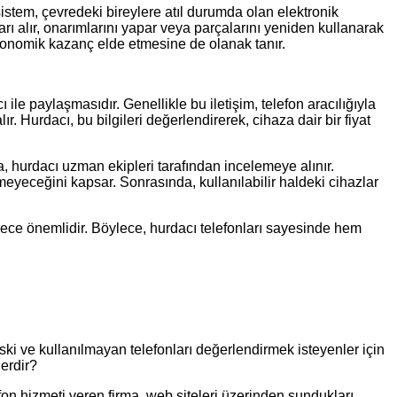
u sistem, çevredeki bireylere atıl durumda olan elektronik
arı alır, onarımlarını yapar veya parçalarını yeniden kullanarak
ekonomik kazanç elde etmesine de olanak tanır.
 ile paylaşmasıdır. Genellikle bu iletişim, telefon aracılığıyla
r. Hurdacı, bu bilgileri değerlendirerek, cihaza dair bir fiyat
, hurdacı uzman ekipleri tarafından incelemeye alınır.
meyeceğini kapsar. Sonrasında, kullanılabilir haldeki cihazlar
ece önemlidir. Böylece, hurdacı telefonları sayesinde hem
eski ve kullanılmayan telefonları değerlendirmek isteyenler için
lerdir?
efon hizmeti veren firma, web siteleri üzerinden sundukları