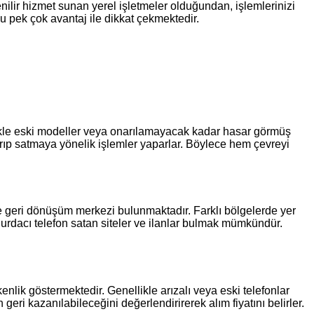
venilir hizmet sunan yerel işletmeler olduğundan, işlemlerinizi
u pek çok avantaj ile dikkat çekmektedir.
ellikle eski modeller veya onarılamayacak kadar hasar görmüş
narıp satmaya yönelik işlemler yaparlar. Böylece hem çevreyi
ve geri dönüşüm merkezi bulunmaktadır. Farklı bölgelerde yer
 hurdacı telefon satan siteler ve ilanlar bulmak mümkündür.
nlik göstermektedir. Genellikle arızalı veya eski telefonlar
 geri kazanılabileceğini değerlendirirerek alım fiyatını belirler.