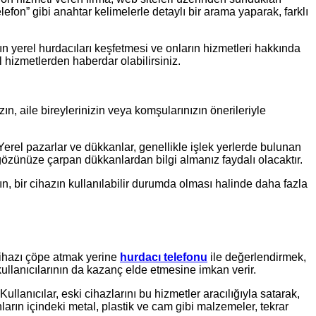
efon” gibi anahtar kelimelerle detaylı bir arama yaparak, farklı
n yerel hurdacıları keşfetmesi ve onların hizmetleri hakkında
 hizmetlerden haberdar olabilirsiniz.
ın, aile bireylerinizin veya komşularınızın önerileriyle
erel pazarlar ve dükkanlar, genellikle işlek yerlerde bulunan
gözünüze çarpan dükkanlardan bilgi almanız faydalı olacaktır.
n, bir cihazın kullanılabilir durumda olması halinde daha fazla
 cihazı çöpe atmak yerine
hurdacı telefonu
ile değerlendirmek,
llanıcılarının da kazanç elde etmesine imkan verir.
llanıcılar, eski cihazlarını bu hizmetler aracılığıyla satarak,
ların içindeki metal, plastik ve cam gibi malzemeler, tekrar