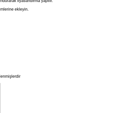
urarak fiyatlandırma yapılır.
imlerine ekleyin.
tlenmişlerdir