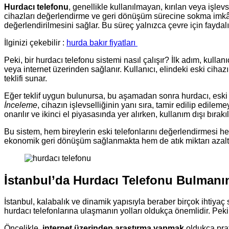
Hurdacı telefonu
, genellikle kullanılmayan, kırılan veya işlev
cihazları değerlendirme ve geri dönüşüm sürecine sokma imkâ
değerlendirilmesini sağlar. Bu süreç yalnızca çevre için fayd
İlginizi çekebilir :
hurda bakır fiyatları
Peki, bir hurdacı telefonu sistemi nasıl çalışır? İlk adım, kullan
veya internet üzerinden sağlanır. Kullanıcı, elindeki eski cihazı
teklifi sunar.
Eğer teklif uygun bulunursa, bu aşamadan sonra hurdacı, eski c
İnceleme
, cihazın işlevselliğinin yanı sıra, tamir edilip edil
onarılır ve ikinci el piyasasında yer alırken, kullanım dışı bırak
Bu sistem, hem bireylerin eski telefonlarını değerlendirmesi 
ekonomik geri dönüşüm sağlanmakta hem de atık miktarı azaltı
İstanbul’da Hurdacı Telefonu Bulmanın
İstanbul, kalabalık ve dinamik yapısıyla beraber birçok ihtiyaç 
hurdacı telefonlarına ulaşmanın yolları oldukça önemlidir. Peki,
Öncelikle,
internet üzerinden araştırma yapmak
oldukça prat