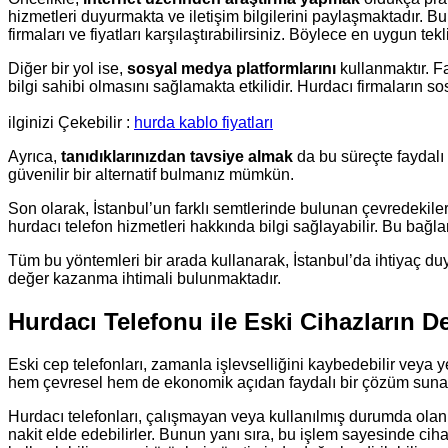
hizmetleri duyurmakta ve iletişim bilgilerini paylaşmaktadır. Bu
firmaları ve fiyatları karşılaştırabilirsiniz. Böylece en uygun tekl
Diğer bir yol ise,
sosyal medya platformlarını
kullanmaktır. F
bilgi sahibi olmasını sağlamakta etkilidir. Hurdacı firmaların
ilginizi Çekebilir :
hurda kablo fiyatları
Ayrıca,
tanıdıklarınızdan tavsiye almak
da bu süreçte faydalı 
güvenilir bir alternatif bulmanız mümkün.
Son olarak, İstanbul’un farklı semtlerinde bulunan çevredekile
hurdacı telefon hizmetleri hakkında bilgi sağlayabilir. Bu bağ
Tüm bu yöntemleri bir arada kullanarak, İstanbul’da ihtiyaç du
değer kazanma ihtimali bulunmaktadır.
Hurdacı Telefonu ile Eski Cihazların D
Eski cep telefonları, zamanla işlevselliğini kaybedebilir veya
hem çevresel hem de ekonomik açıdan faydalı bir çözüm sunar. 
Hurdacı telefonları, çalışmayan veya kullanılmış durumda olan ce
nakit elde edebilirler. Bunun yanı sıra, bu işlem sayesinde ciha