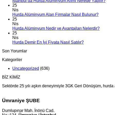
İstanbul’da Hurda Alüminyum Alımı Nerede Yapılır?
25
Nis
Hurda Alüminyum Alan Firmalar Nasıl Bulunur?
25
Nis
Hurda Alüminyum Nedir ve Avantajları Nelerdir?
25
Nis
Hurda Demir En İyi Fiyata Nasıl Satılır?
Son Yorumlar
Kategoriler
Uncategorized
(636)
BİZ KİMİZ
Sektörde 25 yılı aşkın deneyimiyle 3GK Geri Dönüşüm, hurda alı
Ümraniye ŞUBE
Dumlupınar Mah. İnönü Cad.