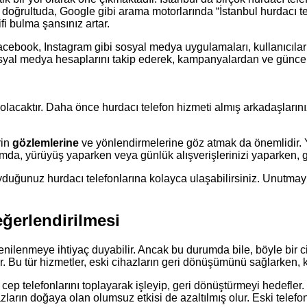
 doğrultuda, Google gibi arama motorlarında “İstanbul hurdacı tel
ifi bulma şansınız artar.
acebook, Instagram gibi sosyal medya uygulamaları, kullanıcıları
 sosyal medya hesaplarını takip ederek, kampanyalardan ve güncel
olacaktır. Daha önce hurdacı telefon hizmeti almış arkadaşlarınız
rin
gözlemlerine
ve yönlendirmelerine göz atmak da önemlidir. Y
lamda, yürüyüş yaparken veya günlük alışverişlerinizi yaparken, 
yduğunuz hurdacı telefonlarına kolayca ulaşabilirsiniz. Unutmayı
eğerlendirilmesi
 yenilenmeye ihtiyaç duyabilir. Ancak bu durumda bile, böyle bir
Bu tür hizmetler, eski cihazların geri dönüşümünü sağlarken, ku
p telefonlarını toplayarak işleyip, geri dönüştürmeyi hedefler. Ku
zların doğaya olan olumsuz etkisi de azaltılmış olur. Eski telefon