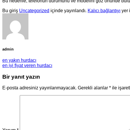
Bu nedenle, telefonun durumunu ve modelini göz önünde bulund
Bu giriş
Uncategorized
içinde yayınlandı.
Kalıcı bağlantıyı
yer 
admin
en yakın hurdacı
en iyi fiyat veren hurdacı
Bir yanıt yazın
E-posta adresiniz yayınlanmayacak.
Gerekli alanlar
*
ile işare