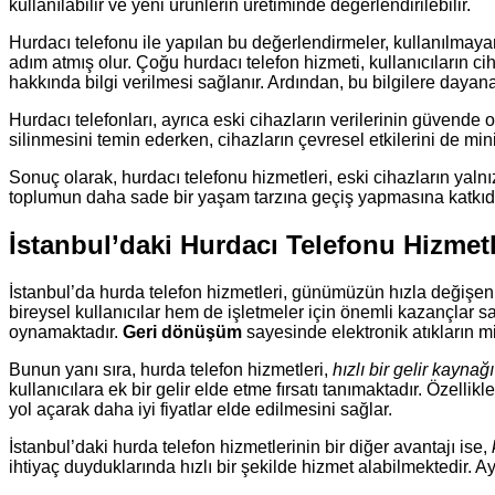
kullanılabilir ve yeni ürünlerin üretiminde değerlendirilebilir.
Hurdacı telefonu ile yapılan bu değerlendirmeler, kullanılma
adım atmış olur. Çoğu hurdacı telefon hizmeti, kullanıcıların ci
hakkında bilgi verilmesi sağlanır. Ardından, bu bilgilere dayanar
Hurdacı telefonları, ayrıca eski cihazların verilerinin güvende ol
silinmesini temin ederken, cihazların çevresel etkilerini de mi
Sonuç olarak, hurdacı telefonu hizmetleri, eski cihazların yal
toplumun daha sade bir yaşam tarzına geçiş yapmasına katkıd
İstanbul’daki Hurdacı Telefonu Hizmetl
İstanbul’da hurda telefon hizmetleri, günümüzün hızla değişen
bireysel kullanıcılar hem de işletmeler için önemli kazançlar sa
oynamaktadır.
Geri dönüşüm
sayesinde elektronik atıkların m
Bunun yanı sıra, hurda telefon hizmetleri,
hızlı bir gelir kaynağı
kullanıcılara ek bir gelir elde etme fırsatı tanımaktadır. Özelli
yol açarak daha iyi fiyatlar elde edilmesini sağlar.
İstanbul’daki hurda telefon hizmetlerinin bir diğer avantajı ise,
ihtiyaç duyduklarında hızlı bir şekilde hizmet alabilmektedir. A