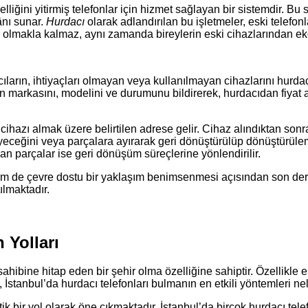
selliğini yitirmiş telefonlar için hizmet sağlayan bir sistemdir. B
nı sunar.
Hurdacı
olarak adlandırılan bu işletmeler, eski telefonl
alı olmakla kalmaz, aynı zamanda bireylerin eski cihazlarından 
ıcıların, ihtiyaçları olmayan veya kullanılmayan cihazlarını hurdacı
n markasını, modelini ve durumunu bildirerek, hurdacıdan fiyat alı
ihazı almak üzere belirtilen adrese gelir. Cihaz alındıktan sonra
emeyeceğini veya parçalara ayırarak geri dönüştürülüp dönüştürüle
ılan parçalar ise geri dönüşüm süreçlerine yönlendirilir.
hem de çevre dostu bir yaklaşım benimsenmesi açısından son der
lmaktadır.
 Yolları
sahibine hitap eden bir şehir olma özelliğine sahiptir. Özellikle 
 İstanbul’da hurdacı telefonları bulmanın en etkili yöntemleri ne
ik bir yol olarak öne çıkmaktadır. İstanbul’da birçok hurdacı tel