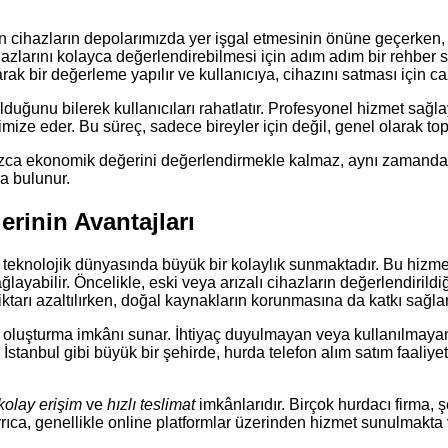
yan cihazların depolarımızda yer işgal etmesinin önüne geçerke
hazlarını kolayca değerlendirebilmesi için adım adım bir rehber s
ak bir değerleme yapılır ve kullanıcıya, cihazını satması için cazi
duğunu bilerek kullanıcıları rahatlatır. Profesyonel hizmet sağlayı
nimize eder. Bu süreç, sadece bireyler için değil, genel olarak t
nızca ekonomik değerini değerlendirmekle kalmaz, aynı zamanda ç
a bulunur.
erinin Avantajları
 teknolojik dünyasında büyük bir kolaylık sunmaktadır. Bu hizmet
ğlayabilir. Öncelikle, eski veya arızalı cihazların değerlendirild
iktarı azaltılırken, doğal kaynakların korunmasına da katkı sağl
oluşturma imkânı sunar. İhtiyaç duyulmayan veya kullanılmayan tel
kle İstanbul gibi büyük bir şehirde, hurda telefon alım satım faal
kolay erişim
ve
hızlı teslimat
imkânlarıdır. Birçok hurdacı firma, 
yrıca, genellikle online platformlar üzerinden hizmet sunulmakta 