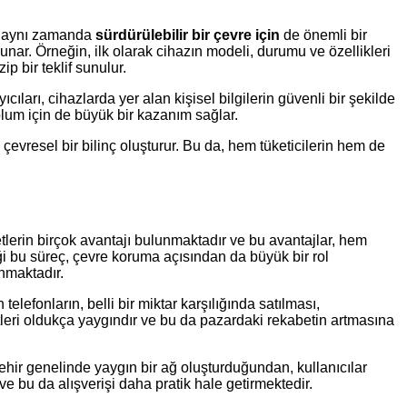
n, aynı zamanda
sürdürülebilir bir çevre için
de önemli bir
unar. Örneğin, ilk olarak cihazın modeli, durumu ve özellikleri
p bir teklif sunulur.
cıları, cihazlarda yer alan kişisel bilgilerin güvenli bir şekilde
oplum için de büyük bir kazanım sağlar.
evresel bir bilinç oluşturur. Bu da, hem tüketicilerin hem de
lerin birçok avantajı bulunmaktadır ve bu avantajlar, hem
iği bu süreç, çevre koruma açısından da büyük bir rol
anmaktadır.
efonların, belli bir miktar karşılığında satılması,
iyetleri oldukça yaygındır ve bu da pazardaki rekabetin artmasına
şehir genelinde yaygın bir ağ oluşturduğundan, kullanıcılar
ve bu da alışverişi daha pratik hale getirmektedir.