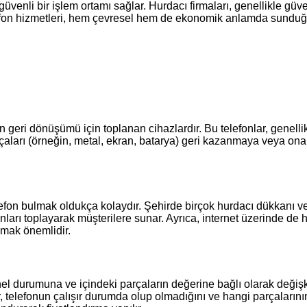
 güvenli bir işlem ortamı sağlar. Hurdacı firmaları, genellikle gü
 telefon hizmetleri, hem çevresel hem de ekonomik anlamda sunduğ
ının geri dönüşümü için toplanan cihazlardır. Bu telefonlar, gen
 parçaları (örneğin, metal, ekran, batarya) geri kazanmaya veya o
elefon bulmak oldukça kolaydır. Şehirde birçok hurdacı dükkanı 
nları toplayarak müşterilere sunar. Ayrıca, internet üzerinde de
pmak önemlidir.
nel durumuna ve içindeki parçaların değerine bağlı olarak değişke
ar, telefonun çalışır durumda olup olmadığını ve hangi parçalarının