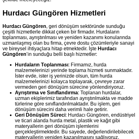
Hurdacı Güngören Hizmetleri
Hurdacı Güngören
, geri dönüşüm sektöründe sunduğu
çeşitli hizmetlerle dikkat çeken bir firmadır. Hurdaların
toplanması, ayrıştırılması ve yeniden kazanımı konularında
uzmanlaşmış olan bu firma, çevre dostu çözümleriyle sanayi
ve bireysel ihtiyaçlara hitap etmektedir. İşte
Hurdacı
Güngören
’in sunduğu belli başlı hizmetler:
Hurdaların Toplanması
: Firmamız, hurda
malzemelerinizi yerinde toplama hizmeti sunmaktadır.
İster evde, ister iş yerinizde olsun, tüm hurda
malzemelerinizi kolayca toplayarak, çevreye zarar
vermeden geri dönüşüm sürecine yönlendiriyoruz.
Ayrıştırma ve Sınıflandırma
: Toplanan hurdalar,
uzman ekiplerimiz tarafından ayrıştırılmakta ve madde
türlerine göre sınıflandırılmaktadır. Bu işlem, geri
dönüşüm sürecini daha verimli hale getirir.
Geri Dönüşüm Süreci
: Hurdacı Güngören, endüstriyel
ve ticari alanda hurda metal, plastik ve kağıt gibi
materyallerin geri dönüşüm işlemlerini
gerçekleştirmektedir. Bu sayede, değerlendirilebilecek
materyallerin yeniden kazanılmasını sağlıyoruz.