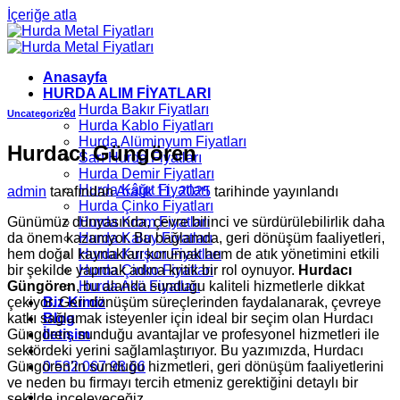
İçeriğe atla
Anasayfa
HURDA ALIM FİYATLARI
Hurda Bakır Fiyatları
Uncategorized
Hurda Kablo Fiyatları
Hurda Alüminyum Fiyatları
Hurdacı Güngören
Sarı Hurda Fiyatları
Hurda Demir Fiyatları
Hurda Kâğıt Fiyatları
admin
tarafından
Aralık 11, 2025
tarihinde yayınlandı
Hurda Çinko Fiyatları
Günümüz dünyasında, çevre bilinci ve sürdürülebilirlik daha
Hurda Krom Fiyatları
da önem kazanıyor. Bu bağlamda, geri dönüşüm faaliyetleri,
Hurda Kalay Fiyatları
hem doğal kaynakları korumak hem de atık yönetimini etkili
Hurda Kurşun Fiyatları
bir şekilde yapmak adına kritik bir rol oynuyor.
Hurdacı
Hurda Çinko Fiyatları
Güngören
, bu alanda sunduğu kaliteli hizmetlerle dikkat
Hurda Akü Fiyatları
çekiyor. Geri dönüşüm süreçlerinden faydalanarak, çevreye
Biz Kimiz
katkı sağlamak isteyenler için ideal bir seçim olan Hurdacı
Blog
Güngören, sunduğu avantajlar ve profesyonel hizmetleri ile
İletişim
sektördeki yerini sağlamlaştırıyor. Bu yazımızda, Hurdacı
Güngören’in sunduğu hizmetleri, geri dönüşüm faaliyetlerini
0 532 067 98 66
ve neden bu firmayı tercih etmeniz gerektiğini detaylı bir
şekilde inceleyeceğiz.