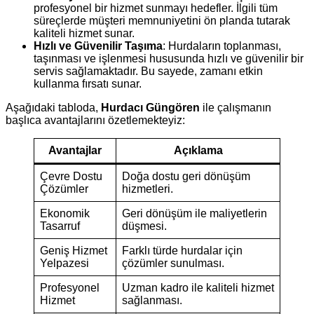
profesyonel bir hizmet sunmayı hedefler. İlgili tüm
süreçlerde müşteri memnuniyetini ön planda tutarak
kaliteli hizmet sunar.
Hızlı ve Güvenilir Taşıma
: Hurdaların toplanması,
taşınması ve işlenmesi hususunda hızlı ve güvenilir bir
servis sağlamaktadır. Bu sayede, zamanı etkin
kullanma fırsatı sunar.
Aşağıdaki tabloda,
Hurdacı Güngören
ile çalışmanın
başlıca avantajlarını özetlemekteyiz:
Avantajlar
Açıklama
Çevre Dostu
Doğa dostu geri dönüşüm
Çözümler
hizmetleri.
Ekonomik
Geri dönüşüm ile maliyetlerin
Tasarruf
düşmesi.
Geniş Hizmet
Farklı türde hurdalar için
Yelpazesi
çözümler sunulması.
Profesyonel
Uzman kadro ile kaliteli hizmet
Hizmet
sağlanması.