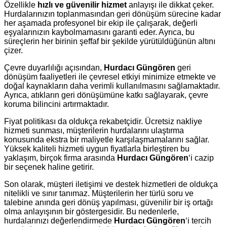
Özellikle
hızlı ve güvenilir hizmet
anlayışı ile dikkat çeker.
Hurdalarınızın toplanmasından geri dönüşüm sürecine kadar
her aşamada profesyonel bir ekip ile çalışarak, değerli
eşyalarınızın kaybolmamasını garanti eder. Ayrıca, bu
süreçlerin her birinin şeffaf bir şekilde yürütüldüğünün altını
çizer.
Çevre duyarlılığı açısından,
Hurdacı Güngören
geri
dönüşüm faaliyetleri ile çevresel etkiyi minimize etmekte ve
doğal kaynakların daha verimli kullanılmasını sağlamaktadır.
Ayrıca, atıkların geri dönüşümüne katkı sağlayarak, çevre
koruma bilincini artırmaktadır.
Fiyat politikası da oldukça rekabetçidir. Ücretsiz nakliye
hizmeti sunması, müşterilerin hurdalarını ulaştırma
konusunda ekstra bir maliyetle karşılaşmamalarını sağlar.
Yüksek kaliteli hizmeti uygun fiyatlarla birleştiren bu
yaklaşım, birçok firma arasında
Hurdacı Güngören
‘i cazip
bir seçenek haline getirir.
Son olarak, müşteri iletişimi ve destek hizmetleri de oldukça
nitelikli ve sınır tanımaz. Müşterilerin her türlü soru ve
talebine anında geri dönüş yapılması, güvenilir bir iş ortağı
olma anlayışının bir göstergesidir. Bu nedenlerle,
hurdalarınızı değerlendirmede
Hurdacı Güngören
‘i tercih