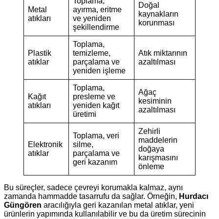
Toplama,
Doğal
Metal
ayırma, eritme
kaynakların
atıkları
ve yeniden
korunması
şekillendirme
Toplama,
Plastik
temizleme,
Atık miktarının
atıklar
parçalama ve
azaltılması
yeniden işleme
Toplama,
Ağaç
Kağıt
presleme ve
kesiminin
atıkları
yeniden kağıt
azaltılması
üretimi
Zehirli
Toplama, veri
maddelerin
Elektronik
silme,
doğaya
atıklar
parçalama ve
karışmasını
geri kazanım
önleme
Bu süreçler, sadece çevreyi korumakla kalmaz, aynı
zamanda hammadde tasarrufu da sağlar. Örneğin,
Hurdacı
Güngören
aracılığıyla geri kazanılan metal atıklar, yeni
ürünlerin yapımında kullanılabilir ve bu da üretim sürecinin