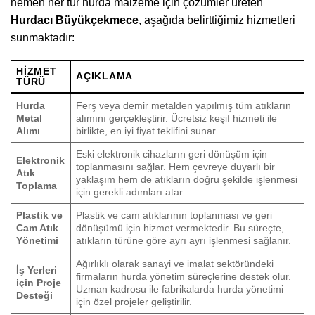
hemen her tür hurda malzeme için çözümler üreten
Hurdacı Büyükçekmece
, aşağıda belirttiğimiz hizmetleri
sunmaktadır:
HIZMET
AÇIKLAMA
TÜRÜ
Hurda
Ferş veya demir metalden yapılmış tüm atıkların
Metal
alımını gerçekleştirir. Ücretsiz keşif hizmeti ile
Alımı
birlikte, en iyi fiyat teklifini sunar.
Eski elektronik cihazların geri dönüşüm için
Elektronik
toplanmasını sağlar. Hem çevreye duyarlı bir
Atık
yaklaşım hem de atıkların doğru şekilde işlenmesi
Toplama
için gerekli adımları atar.
Plastik ve
Plastik ve cam atıklarının toplanması ve geri
Cam Atık
dönüşümü için hizmet vermektedir. Bu süreçte,
Yönetimi
atıkların türüne göre ayrı ayrı işlenmesi sağlanır.
Ağırlıklı olarak sanayi ve imalat sektöründeki
İş Yerleri
firmaların hurda yönetim süreçlerine destek olur.
için Proje
Uzman kadrosu ile fabrikalarda hurda yönetimi
Desteği
için özel projeler geliştirilir.