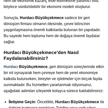
hem de ekonomik kazanç elde edilmesine yardımcı olur,
böylece sürdürülebilir bir ekonomi modeli oluşturur.
Sonuçta,
Hurdacı Büyükçekmece
sadece bir geri
dönüşüm firması olmanın ötesinde, çevre bilincinin
yaygınlaşmasına önemli katkılarda bulunan bir yapıdadır.
Bu sayede hem topluma hem de doğaya önemli faydalar
sağlar.
Hurdacı Büyükçekmece’den Nasıl
Faydalanabilirsiniz?
Hurdacı
Büyükçekmece
, geri dönüşüm süreçlerinde etkin
bir rol oynayarak hem çevreye hem de yerel ekonomiye
katkıda bulunurken, bireyler ve işletmeler için birçok fayda
sunmaktadır. Bu hizmetten yararlanmak istiyorsanız,
aşağıdaki adımları izleyerek kolayca sürece katılabilirsiniz:
İletişime Geçin
: Öncelikle,
Hurdacı Büyükçekmece
ile
iletişim kurmanız gerekiyor. Telefon veya web sitesi