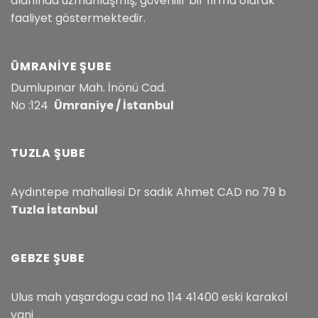
alanında uzmanlaşmış, güvenilir bir firma olarak
faaliyet göstermektedir.
ÜMRANIYE ŞUBE
Dumlupınar Mah. İnönü Cad.
No :124
Ümraniye / İstanbul
TUZLA ŞUBE
Aydıntepe mahallesi Dr sadık Ahmet CAD no 79 b
Tuzla İstanbul
GEBZE ŞUBE
Ulus mah yaşardogu cad no 114 41400 eski karakol
yani