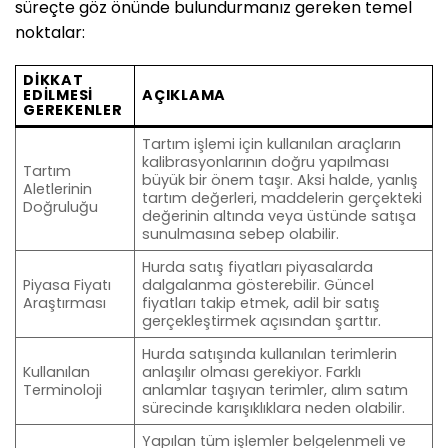
süreçte göz önünde bulundurmanız gereken temel
noktalar:
DIKKAT
EDILMESI
AÇIKLAMA
GEREKENLER
Tartım işlemi için kullanılan araçların
kalibrasyonlarının doğru yapılması
Tartım
büyük bir önem taşır. Aksi halde, yanlış
Aletlerinin
tartım değerleri, maddelerin gerçekteki
Doğruluğu
değerinin altında veya üstünde satışa
sunulmasına sebep olabilir.
Hurda satış fiyatları piyasalarda
Piyasa Fiyatı
dalgalanma gösterebilir. Güncel
Araştırması
fiyatları takip etmek, adil bir satış
gerçekleştirmek açısından şarttır.
Hurda satışında kullanılan terimlerin
Kullanılan
anlaşılır olması gerekiyor. Farklı
Terminoloji
anlamlar taşıyan terimler, alım satım
sürecinde karışıklıklara neden olabilir.
Yapılan tüm işlemler belgelenmeli ve