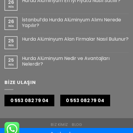
Hurda Alüminyum En İyi Fiyata Nasıl Satılır?
26
Nis
İstanbul’da Hurda Alüminyum Alımı Nerede
26
Yapılır?
Nis
Hurda Alüminyum Alan Firmalar Nasıl Bulunur?
25
Nis
Hurda Alüminyum Nedir ve Avantajları
25
Nelerdir?
Nis
BİZE ULAŞIN
0 553 082 79 04
0 553 082 79 04
BIZ KIMIZ
BLOG