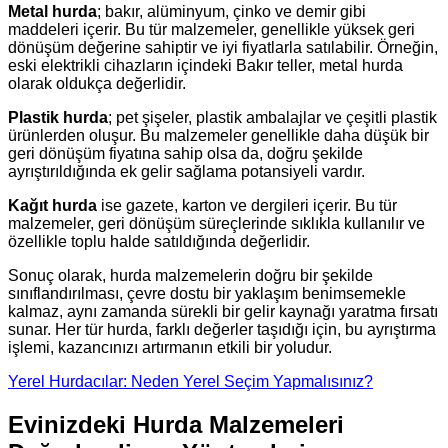
Metal hurda
; bakır, alüminyum, çinko ve demir gibi
maddeleri içerir. Bu tür malzemeler, genellikle yüksek geri
dönüşüm değerine sahiptir ve iyi fiyatlarla satılabilir. Örneğin,
eski elektrikli cihazların içindeki Bakır teller, metal hurda
olarak oldukça değerlidir.
Plastik hurda
; pet şişeler, plastik ambalajlar ve çeşitli plastik
ürünlerden oluşur. Bu malzemeler genellikle daha düşük bir
geri dönüşüm fiyatına sahip olsa da, doğru şekilde
ayrıştırıldığında ek gelir sağlama potansiyeli vardır.
Kağıt hurda
ise gazete, karton ve dergileri içerir. Bu tür
malzemeler, geri dönüşüm süreçlerinde sıklıkla kullanılır ve
özellikle toplu halde satıldığında değerlidir.
Sonuç olarak, hurda malzemelerin doğru bir şekilde
sınıflandırılması, çevre dostu bir yaklaşım benimsemekle
kalmaz, aynı zamanda sürekli bir gelir kaynağı yaratma fırsatı
sunar. Her tür hurda, farklı değerler taşıdığı için, bu ayrıştırma
işlemi, kazancınızı artırmanın etkili bir yoludur.
Yerel Hurdacılar: Neden Yerel Seçim Yapmalısınız?
Evinizdeki Hurda Malzemeleri