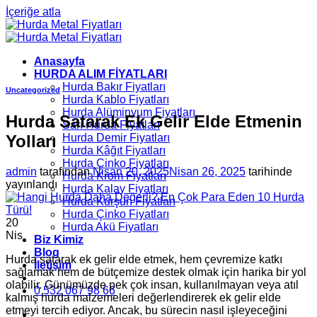
İçeriğe atla
Anasayfa
HURDA ALIM FİYATLARI
Hurda Bakır Fiyatları
Uncategorized
Hurda Kablo Fiyatları
Hurda Alüminyum Fiyatları
Hurda Satarak Ek Gelir Elde Etmenin
Sarı Hurda Fiyatları
Yolları
Hurda Demir Fiyatları
Hurda Kâğıt Fiyatları
Hurda Çinko Fiyatları
admin
tarafından
Nisan 20, 2025
Nisan 26, 2025
tarihinde
Hurda Krom Fiyatları
yayınlandı
Hurda Kalay Fiyatları
Hurda Kurşun Fiyatları
Hurda Çinko Fiyatları
20
Hurda Akü Fiyatları
Nis
Biz Kimiz
Blog
Hurda satarak ek gelir elde etmek, hem çevremize katkı
İletişim
sağlamak hem de bütçemize destek olmak için harika bir yol
olabilir. Günümüzde pek çok insan, kullanılmayan veya atıl
0 532 067 98 66
kalmış hurda malzemeleri değerlendirerek ek gelir elde
etmeyi tercih ediyor. Ancak, bu sürecin nasıl işleyeceğini