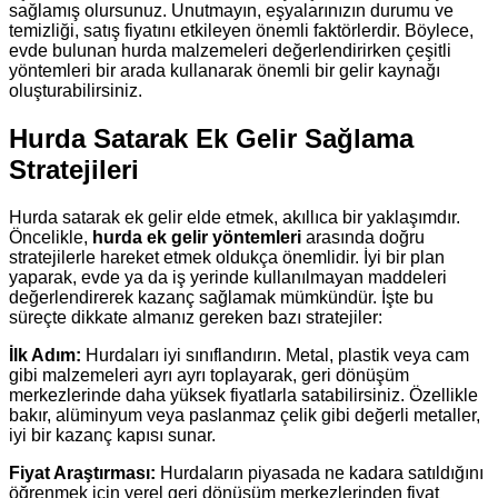
sağlamış olursunuz. Unutmayın, eşyalarınızın durumu ve
temizliği, satış fiyatını etkileyen önemli faktörlerdir. Böylece,
evde bulunan hurda malzemeleri değerlendirirken çeşitli
yöntemleri bir arada kullanarak önemli bir gelir kaynağı
oluşturabilirsiniz.
Hurda Satarak Ek Gelir Sağlama
Stratejileri
Hurda satarak ek gelir elde etmek, akıllıca bir yaklaşımdır.
Öncelikle,
hurda ek gelir yöntemleri
arasında doğru
stratejilerle hareket etmek oldukça önemlidir. İyi bir plan
yaparak, evde ya da iş yerinde kullanılmayan maddeleri
değerlendirerek kazanç sağlamak mümkündür. İşte bu
süreçte dikkate almanız gereken bazı stratejiler:
İlk Adım:
Hurdaları iyi sınıflandırın. Metal, plastik veya cam
gibi malzemeleri ayrı ayrı toplayarak, geri dönüşüm
merkezlerinde daha yüksek fiyatlarla satabilirsiniz. Özellikle
bakır, alüminyum veya paslanmaz çelik gibi değerli metaller,
iyi bir kazanç kapısı sunar.
Fiyat Araştırması:
Hurdaların piyasada ne kadara satıldığını
öğrenmek için yerel geri dönüşüm merkezlerinden fiyat