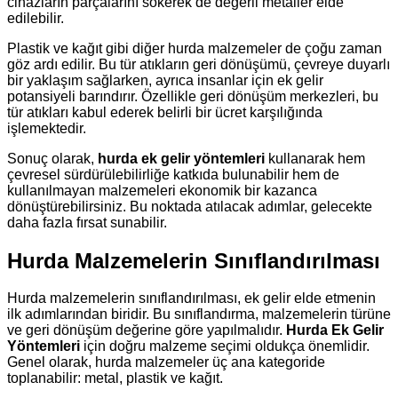
cihazların parçalarını sökerek de değerli metaller elde
edilebilir.
Plastik ve kağıt gibi diğer hurda malzemeler de çoğu zaman
göz ardı edilir. Bu tür atıkların geri dönüşümü, çevreye duyarlı
bir yaklaşım sağlarken, ayrıca insanlar için ek gelir
potansiyeli barındırır. Özellikle geri dönüşüm merkezleri, bu
tür atıkları kabul ederek belirli bir ücret karşılığında
işlemektedir.
Sonuç olarak,
hurda ek gelir yöntemleri
kullanarak hem
çevresel sürdürülebilirliğe katkıda bulunabilir hem de
kullanılmayan malzemeleri ekonomik bir kazanca
dönüştürebilirsiniz. Bu noktada atılacak adımlar, gelecekte
daha fazla fırsat sunabilir.
Hurda Malzemelerin Sınıflandırılması
Hurda malzemelerin sınıflandırılması, ek gelir elde etmenin
ilk adımlarından biridir. Bu sınıflandırma, malzemelerin türüne
ve geri dönüşüm değerine göre yapılmalıdır.
Hurda Ek Gelir
Yöntemleri
için doğru malzeme seçimi oldukça önemlidir.
Genel olarak, hurda malzemeler üç ana kategoride
toplanabilir: metal, plastik ve kağıt.