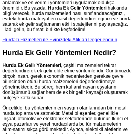
anlamak ve en verimli yöntemleri uygulamak oldukça
önemlidir. Bu yazıda,
Hurda Ek Gelir Yöntemleri
hakkında
bilgi verecek, hurda malzemeleri nasıl sınıflandıracağınızı,
evdeki hurda materyalleri nasıl değerlendireceğinizi ve hurda
satarak ek gelir sağlamanın etkili stratejilerini paylaşacağız.
Hadi gelin, bu fırsatı birlikte keşfedelim!
Hurdacı Hizmetleri ile Evinizdeki Atıkları Değerlendirin
Hurda Ek Gelir Yöntemleri Nedir?
Hurda Ek Gelir Yöntemleri
, çeşitli malzemeleri tekrar
değerlendirerek ek gelir elde etme yöntemleridir. Günümüzde
birçok insan, gerek ekonomik nedenlerden gerekse çevre
bilincinden ötürü hurda malzemeleri değerlendirmeye
yönelmektedir. Bu süreç, hem kullanılmayan eşyaların
dönüşümünü sağlar hem de ek bir gelir kaynağı oluşturarak
bütçeye katkı sunar.
Öncelikle, bu yöntemlerin en yaygın olanlarından biri metal
hurda toplama ve satmaktır. Metal bileşenler, genellikle
inşaat, otomotiv ve elektronik sektörlerinde bulunur. İkinci el
eşya pazarları ve yerel hurdacılarda bu tür malzemelerin
alım-satımı sıkça görülmektedir. Ayrıca, elektrikli aletlerin ve