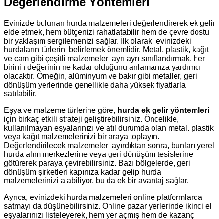
Değerlendirme Yöntemleri
Evinizde bulunan hurda malzemeleri değerlendirerek ek gelir
elde etmek, hem bütçenizi rahatlatabilir hem de çevre dostu
bir yaklaşım sergilemenizi sağlar. İlk olarak, evinizdeki
hurdaların türlerini belirlemek önemlidir. Metal, plastik, kağıt
ve cam gibi çeşitli malzemeleri ayrı ayrı sınıflandırmak, her
birinin değerinin ne kadar olduğunu anlamanıza yardımcı
olacaktır. Örneğin, alüminyum ve bakır gibi metaller, geri
dönüşüm yerlerinde genellikle daha yüksek fiyatlarla
satılabilir.
Eşya ve malzeme türlerine göre,
hurda ek gelir yöntemleri
için birkaç etkili strateji geliştirebilirsiniz. Öncelikle,
kullanılmayan eşyalarınızı ve atıl durumda olan metal, plastik
veya kağıt malzemelerinizi bir araya toplayın.
Değerlendirilecek malzemeleri ayırdıktan sonra, bunları yerel
hurda alım merkezlerine veya geri dönüşüm tesislerine
götürerek paraya çevirebilirsiniz. Bazı bölgelerde, geri
dönüşüm şirketleri kapınıza kadar gelip hurda
malzemelerinizi alabiliyor, bu da ek bir avantaj sağlar.
Ayrıca, evinizdeki hurda malzemeleri online platformlarda
satmayı da düşünebilirsiniz. Online pazar yerlerinde ikinci el
eşyalarınızı listeleyerek, hem yer açmış hem de kazanç