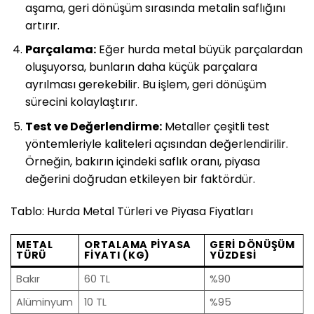
aşama, geri dönüşüm sırasında metalin saflığını
artırır.
Parçalama:
Eğer hurda metal büyük parçalardan
oluşuyorsa, bunların daha küçük parçalara
ayrılması gerekebilir. Bu işlem, geri dönüşüm
sürecini kolaylaştırır.
Test ve Değerlendirme:
Metaller çeşitli test
yöntemleriyle kaliteleri açısından değerlendirilir.
Örneğin, bakırın içindeki saflık oranı, piyasa
değerini doğrudan etkileyen bir faktördür.
Tablo: Hurda Metal Türleri ve Piyasa Fiyatları
METAL
ORTALAMA PIYASA
GERI DÖNÜŞÜM
TÜRÜ
FIYATI (KG)
YÜZDESI
Bakır
60 TL
%90
Alüminyum
10 TL
%95