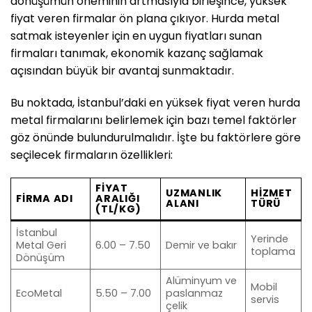
dönüşümün öneminin artmasıyla birleşince, yüksek
fiyat veren firmalar ön plana çıkıyor. Hurda metal
satmak isteyenler için en uygun fiyatları sunan
firmaları tanımak, ekonomik kazanç sağlamak
açısından büyük bir avantaj sunmaktadır.
Bu noktada, İstanbul’daki en yüksek fiyat veren hurda
metal firmalarını belirlemek için bazı temel faktörler
göz önünde bulundurulmalıdır. İşte bu faktörlere göre
seçilecek firmaların özellikleri:
FIYAT
UZMANLIK
HIZMET
FIRMA ADI
ARALIĞI
ALANI
TÜRÜ
(TL/KG)
İstanbul
Yerinde
Metal Geri
6.00 – 7.50
Demir ve bakır
toplama
Dönüşüm
Alüminyum ve
Mobil
EcoMetal
5.50 – 7.00
paslanmaz
servis
çelik