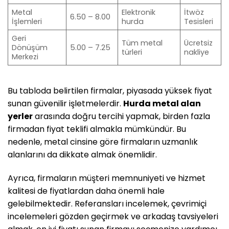
Metal
Elektronik
İtwöz
6.50 – 8.00
İşlemleri
hurda
Tesisleri
Geri
Tüm metal
Ücretsiz
Dönüşüm
5.00 – 7.25
türleri
nakliye
Merkezi
Bu tabloda belirtilen firmalar, piyasada yüksek fiyat
sunan güvenilir işletmelerdir.
Hurda metal alan
yerler
arasında doğru tercihi yapmak, birden fazla
firmadan fiyat teklifi almakla mümkündür. Bu
nedenle, metal cinsine göre firmaların uzmanlık
alanlarını da dikkate almak önemlidir.
Ayrıca, firmaların müşteri memnuniyeti ve hizmet
kalitesi de fiyatlardan daha önemli hale
gelebilmektedir. Referansları incelemek, çevrimiçi
incelemeleri gözden geçirmek ve arkadaş tavsiyeleri