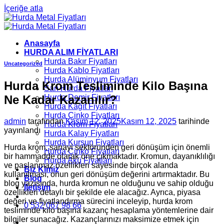
İçeriğe atla
Anasayfa
HURDA ALIM FİYATLARI
Hurda Bakır Fiyatları
Uncategorized
Hurda Kablo Fiyatları
Hurda Alüminyum Fiyatları
Hurda Krom Tesliminde Kilo Başına
Sarı Hurda Fiyatları
Ne Kadar Kazanılır?
Hurda Demir Fiyatları
Hurda Kâğıt Fiyatları
Hurda Çinko Fiyatları
admin
tarafından
Kasım 12, 2025
Kasım 12, 2025
tarihinde
Hurda Krom Fiyatları
yayınlandı
Hurda Kalay Fiyatları
Hurda Kurşun Fiyatları
Hurda krom, sanayi sektöründen geri dönüşüm için önemli
Hurda Çinko Fiyatları
bir hammadde olarak öne çıkmaktadır. Kromun, dayanıklılığı
Hurda Akü Fiyatları
ve paslanmaz özellikleri sayesinde birçok alanda
Biz Kimiz
kullanılması, onun geri dönüşüm değerini artırmaktadır. Bu
Blog
blog yazısında, hurda kromun ne olduğunu ve sahip olduğu
İletişim
özellikleri detaylı bir şekilde ele alacağız. Ayrıca, piyasa
değeri ve fiyatlandırma sürecini inceleyip, hurda krom
0 532 067 98 66
tesliminde kilo başına kazanç hesaplama yöntemlerine dair
bilgiler sunacağız. Kazançlarınızı maksimize etmek için