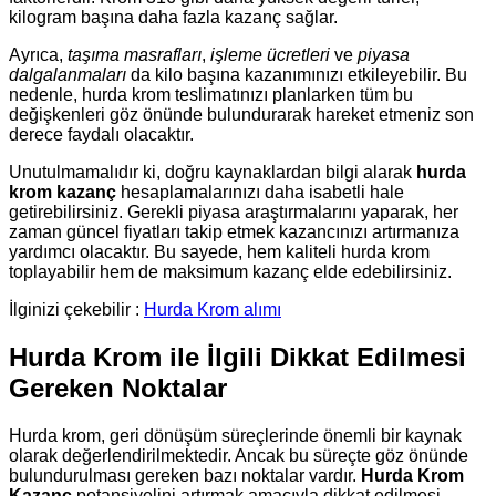
kilogram başına daha fazla kazanç sağlar.
Ayrıca,
taşıma masrafları
,
işleme ücretleri
ve
piyasa
dalgalanmaları
da kilo başına kazanımınızı etkileyebilir. Bu
nedenle, hurda krom teslimatınızı planlarken tüm bu
değişkenleri göz önünde bulundurarak hareket etmeniz son
derece faydalı olacaktır.
Unutulmamalıdır ki, doğru kaynaklardan bilgi alarak
hurda
krom kazanç
hesaplamalarınızı daha isabetli hale
getirebilirsiniz. Gerekli piyasa araştırmalarını yaparak, her
zaman güncel fiyatları takip etmek kazancınızı artırmanıza
yardımcı olacaktır. Bu sayede, hem kaliteli hurda krom
toplayabilir hem de maksimum kazanç elde edebilirsiniz.
İlginizi çekebilir :
Hurda Krom alımı
Hurda Krom ile İlgili Dikkat Edilmesi
Gereken Noktalar
Hurda krom, geri dönüşüm süreçlerinde önemli bir kaynak
olarak değerlendirilmektedir. Ancak bu süreçte göz önünde
bulundurulması gereken bazı noktalar vardır.
Hurda Krom
Kazanç
potansiyelini artırmak amacıyla dikkat edilmesi