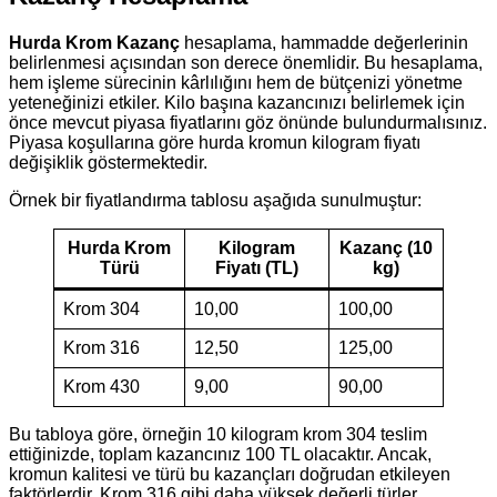
Hurda Krom Kazanç
hesaplama, hammadde değerlerinin
belirlenmesi açısından son derece önemlidir. Bu hesaplama,
hem işleme sürecinin kârlılığını hem de bütçenizi yönetme
yeteneğinizi etkiler. Kilo başına kazancınızı belirlemek için
önce mevcut piyasa fiyatlarını göz önünde bulundurmalısınız.
Piyasa koşullarına göre hurda kromun kilogram fiyatı
değişiklik göstermektedir.
Örnek bir fiyatlandırma tablosu aşağıda sunulmuştur:
Hurda Krom
Kilogram
Kazanç (10
Türü
Fiyatı (TL)
kg)
Krom 304
10,00
100,00
Krom 316
12,50
125,00
Krom 430
9,00
90,00
Bu tabloya göre, örneğin 10 kilogram krom 304 teslim
ettiğinizde, toplam kazancınız 100 TL olacaktır. Ancak,
kromun kalitesi ve türü bu kazançları doğrudan etkileyen
faktörlerdir. Krom 316 gibi daha yüksek değerli türler,