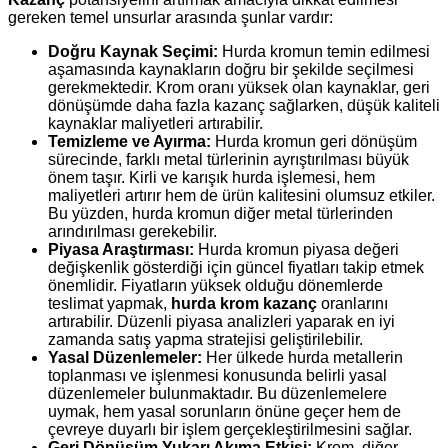
gereken temel unsurlar arasında şunlar vardır:
Doğru Kaynak Seçimi:
Hurda kromun temin edilmesi
aşamasında kaynakların doğru bir şekilde seçilmesi
gerekmektedir. Krom oranı yüksek olan kaynaklar, geri
dönüşümde daha fazla kazanç sağlarken, düşük kaliteli
kaynaklar maliyetleri artırabilir.
Temizleme ve Ayırma:
Hurda kromun geri dönüşüm
sürecinde, farklı metal türlerinin ayrıştırılması büyük
önem taşır. Kirli ve karışık hurda işlemesi, hem
maliyetleri artırır hem de ürün kalitesini olumsuz etkiler.
Bu yüzden, hurda kromun diğer metal türlerinden
arındırılması gerekebilir.
Piyasa Araştırması:
Hurda kromun piyasa değeri
değişkenlik gösterdiği için güncel fiyatları takip etmek
önemlidir. Fiyatların yüksek olduğu dönemlerde
teslimat yapmak,
hurda krom kazanç
oranlarını
artırabilir. Düzenli piyasa analizleri yaparak en iyi
zamanda satış yapma stratejisi geliştirilebilir.
Yasal Düzenlemeler:
Her ülkede hurda metallerin
toplanması ve işlenmesi konusunda belirli yasal
düzenlemeler bulunmaktadır. Bu düzenlemelere
uymak, hem yasal sorunların önüne geçer hem de
çevreye duyarlı bir işlem gerçekleştirilmesini sağlar.
Geri Dönüşüm Yukarı Akıma Etkisi:
Krom, diğer