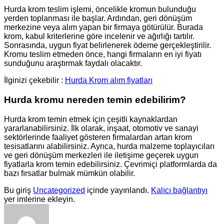
Hurda krom teslim işlemi, öncelikle kromun bulunduğu
yerden toplanması ile başlar. Ardından, geri dönüşüm
merkezine veya alım yapan bir firmaya götürülür. Burada
krom, kabul kriterlerine göre incelenir ve ağırlığı tartılır.
Sonrasında, uygun fiyat belirlenerek ödeme gerçekleştirilir.
Kromu teslim etmeden önce, hangi firmaların en iyi fiyatı
sunduğunu araştırmak faydalı olacaktır.
İlginizi çekebilir :
Hurda Krom alım fiyatları
Hurda kromu nereden temin edebilirim?
Hurda krom temin etmek için çeşitli kaynaklardan
yararlanabilirsiniz. İlk olarak, inşaat, otomotiv ve sanayi
sektörlerinde faaliyet gösteren firmalardan artan krom
tesisatlarını alabilirsiniz. Ayrıca, hurda malzeme toplayıcıları
ve geri dönüşüm merkezleri ile iletişime geçerek uygun
fiyatlarla krom temin edebilirsiniz. Çevrimiçi platformlarda da
bazı fırsatlar bulmak mümkün olabilir.
Bu giriş
Uncategorized
içinde yayınlandı.
Kalıcı bağlantıyı
yer imlerine ekleyin.